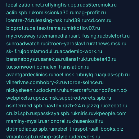
localization.net.ru
flyingfish.pp.ru
ds5teremok.ru
aclib.spb.ru
komissionka30.ru
mag-profit.ru
icentre-74.ru
leasing-nsk.ru
hd39.ru
rcd.com.ru
bioprot.ru
deltaextreme.ru
mirkotlov07.ru
mycrossway.ru
temamedia.ru
art-fusing.ru
cbslefort.ru
sunroadwatch.ru
citroen-yaroslavl.ru
ratnews.msk.ru
sk-if.ru
joomlamoduli.ru
academic-work.ru
bananaboys.ru
sanekua.ru
lianafrukt.ru
beta43.ru
tucsonwoori.com
alex-translation.ru
avantgardeclinics.ru
noel.msk.ru
buylq.ru
aquas-spb.ru
vilnerivne.com
bobry-2.ru
vtoroe-solnce.ru
nickysheen.ru
clockmir.ru
huntercraft.ru
стройокт.рф
webpixels.ru
pczz.msk.su
petrodvorets.spb.ru
nsintermed.spb.ru
avtovirazh-24.ru
jazzq.ru
czecot.ru
cruizi.spb.ru
spasskaya.spb.ru
kniris.ru
vkpeople.com
maminy-mysli.ru
arionorel.ru
khuseniosif.ru
dotmediacup.spb.ru
mebel-tiraspol.ru
all-books.biz
vmauto.spb.ru
shop-astyle.ru
derevo-s.ru