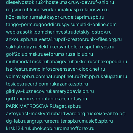
dieselvostok.ru
24hostel.msk.ru
w-dev.ru
f-ship.ru
regsmi.ru
filmnetwork.ru
malinasp.ru
kinosvin.ru
h2o-salon.ru
malutkayork.ru
deltaprim.spb.ru
tango-perm.ru
gooddir.ru
sgv.su
multiki-online.com
webkrasotki.com
cherinvest.ru
detskiy-ostrov.ru
ankou.spb.ru
alvesta1.ru
pdf-creator.ru
nix-files.org.ru
sakhatoday.ru
elektrikersymboler.ru
sputnikyes.ru
golf2club.msk.ru
aeforums.ru
zallclub.ru
multimodal.msk.ru
habaigry.ru
haikko.ru
sobakopedia.ru
isz-fest.ru
ewnc.info
screensaver-clock.net.ru
volnav.spb.ru
comnat.ru
npf.net.ru
7bit.pp.ru
kalugatur.ru
tesiaes.ru
card.com.ru
kazanka.spb.ru
gildiya-kuznecov.ru
kameryboavision.ru
griffoncom.spb.ru
fabrika-emotsiy.ru
PARK-MATROSOVA.RU
agat.spb.ru
avtoyurist-moskva1.ru
hardware.org.ru
схема-авто.рф
dg-lab.ru
angrup.ru
recruiter.spb.ru
music8.spb.ru
krsk124.ru
kubok.spb.ru
romanofforex.ru