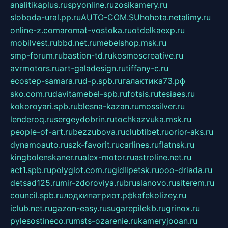
analitikaplus.ru
spyonline.ru
zosikamery.ru
sloboda-ural.pp.ru
AUTO-COM.SU
hohota.net
alimy.ru
online-z.com
aromat-vostoka.ru
otdelkaexp.ru
mobilvest.ru
bbd.net.ru
mebelshop.msk.ru
smp-forum.ru
bastion-td.ru
kosmoscreative.ru
avrmotors.ru
art-galadesign.ru
tiffany-c.ru
ecostep-samara.ru
d-p.spb.ru
галактика73.рф
sko.com.ru
davitamebel-spb.ru
fotsis.ru
tesiaes.ru
kokoroyari.spb.ru
blesna-kazan.ru
mossilver.ru
lenderoq.ru
sergeydobrin.ru
tochkazvuka.msk.ru
people-of-art.ru
bezzubova.ru
clubtibet.ru
orior-aks.ru
dynamoauto.ru
szk-favorit.ru
carlines.ru
flatnsk.ru
kingbolenskaner.ru
alex-motor.ru
astroline.net.ru
act1.spb.ru
polyglot.com.ru
gidlipetsk.ru
ooo-driada.ru
detsad125.ru
mir-zdoroviya.ru
bruslanovo.ru
siterem.ru
council.spb.ru
лодкипатриот.рф
kafekolizey.ru
iclub.net.ru
gazon-easy.ru
sugarepilekb.ru
grinox.ru
pylesostineco.ru
msts-ozarenie.ru
kameryjooan.ru