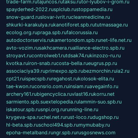
trade-farm.ru
tajuncos.ru
taksu.ru
tor-lyubov-i-grom.ru
spayderhed-2022.ru
splclub.ru
stoppamedia.ru
snow-guard.ru
slovar-ivrit.ru
cleanmedicine.ru
shkurki-karakulya.ru
kanotiforet.spb.ru
tutmassage.ru
ecolog.org.ru
praga.spb.ru
falcorussia.ru
autodoctorservis.ru
kamertondom.spb.ru
net-life.net.ru
avto-vozim.ru
sakhcamera.ru
alliance-electro.spb.ru
stroyavt.ru
controlweb1.ru
tdsak74.ru
kinzozo-ru.ru
kvotka.ru
iron-snab.ru
costa-bella.ru
eugrus.pp.ru
associaciya39.ru
primexpo.spb.ru
bezmorchin.ru
ia2.ru
cpt21.ru
ispecspb.ru
regahost.ru
kolosok-elita.ru
tae-kwon.ru
consrio.com.ru
insiam.ru
avegainfo.ru
archery161.ru
bigencyclica.ru
vlast16.ru
korru.net
sarmiento.spb.su
extelopedia.ru
lammin-suo.spb.ru
iskatour.spb.ru
snpi.org.ru
running-line.ru
krygeva-spa.ru
chel.net.ru
rust-loco.ru
dugshop.ru
hl-beta.spb.ru
school494.spb.ru
mymubaby.ru
epoha-metalband.ru
ngr.spb.ru
rusgosnews.com