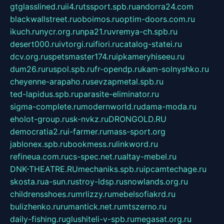
gtglasslined.ru
ii4.ru
tssport.spb.ru
andorra24.com
blackwallstreet.ru
oboimos.ru
optim-doors.com.ru
ikuch.ru
nycr.org.ru
npa21.ru
vremya-ch.spb.ru
desert000.ru
ivtorgi.ru
ifiori.ru
catalog-statei.ru
dcv.org.ru
spetsmaster174.ru
ipkameryhiseeu.ru
dum26.ru
ruspol.spb.ru
fr-opendp.ru
kam-solnyshko.ru
cheyenne-arapaho.ru
sevzapmetal.spb.ru
ted-lapidus.spb.ru
parasite-eliminator.ru
sigma-complete.ru
modernworld.ru
dama-moda.ru
eholot-group.ru
sk-nvkz.ru
DRONGOLD.RU
democratia2.ru
i-farmer.ru
mass-sport.org
jablonex.spb.ru
bookmess.ru
linkword.ru
refineua.com.ru
cs-spec.net.ru
altay-mebel.ru
DNK-THEATRE.RU
mechaniks.spb.ru
ipcamtechage.ru
skosta.ru
a-sun.ru
stroy-ldsp.ru
snowlands.org.ru
childrensshoes.ru
mrlizzy.ru
mebelsofiakrd.ru
bulizhenko.ru
rumantick.net.ru
mtszerno.ru
daily-fishing.ru
glushiteli-v-spb.ru
megasat.org.ru