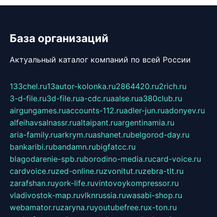
База организаций
Актуальный каталог компаний по всей России
133chel.ru
13autor-kolonka.ru
2864420.ru
2rich.ru
3-d-file.ru
3d-file.ru
a-cdc.ru
aalse.ru
a380club.ru
airgungames.ru
accounts-112.ru
adler-jun.ru
adonyev.ru
alfeihavsalnassr.ru
altaipant.ru
argentinamia.ru
aria-family.ru
arkrym.ru
ashanet.ru
belgorod-day.ru
bankaribi.ru
bandamn.ru
bigfatcc.ru
blagodarenie-spb.ru
borodino-media.ru
card-voice.ru
cardvoice.ru
zed-online.ru
zvonitut.ru
zebra-tlt.ru
zarafshan.ru
york-life.ru
vintovoykompressor.ru
vladivostok-map.ru
vlknrussia.ru
wasabi-shop.ru
webamator.ru
zaryna.ru
youtubefree.ru
x-ton.ru