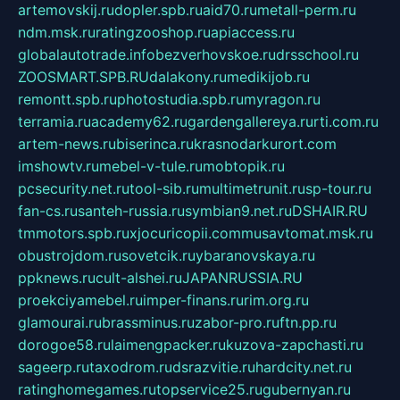
artemovskij.ru
dopler.spb.ru
aid70.ru
metall-perm.ru
ndm.msk.ru
ratingzooshop.ru
apiaccess.ru
globalautotrade.info
bezverhovskoe.ru
drsschool.ru
ZOOSMART.SPB.RU
dalakony.ru
medikijob.ru
remontt.spb.ru
photostudia.spb.ru
myragon.ru
terramia.ru
academy62.ru
gardengallereya.ru
rti.com.ru
artem-news.ru
biserinca.ru
krasnodarkurort.com
imshowtv.ru
mebel-v-tule.ru
mobtopik.ru
pcsecurity.net.ru
tool-sib.ru
multimetrunit.ru
sp-tour.ru
fan-cs.ru
santeh-russia.ru
symbian9.net.ru
DSHAIR.RU
tmmotors.spb.ru
xjocuricopii.com
musavtomat.msk.ru
obustrojdom.ru
sovetcik.ru
ybaranovskaya.ru
ppknews.ru
cult-alshei.ru
JAPANRUSSIA.RU
proekciyamebel.ru
imper-finans.ru
rim.org.ru
glamourai.ru
brassminus.ru
zabor-pro.ru
ftn.pp.ru
dorogoe58.ru
laimengpacker.ru
kuzova-zapchasti.ru
sageerp.ru
taxodrom.ru
dsrazvitie.ru
hardcity.net.ru
ratinghomegames.ru
topservice25.ru
gubernyan.ru