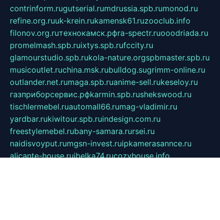
contrinform.ru
gutserial.ru
mdrussia.spb.ru
monod.ru
refine.org.ru
uk-krein.ru
kamensk61.ru
zooclub.info
filonov.org.ru
технокамск.рф
ra-spectr.ru
ooodriada.ru
promelmash.spb.ru
ixtys.spb.ru
fccity.ru
glamourstudio.spb.ru
kola-nature.org
spbmaster.spb.ru
musicoutlet.ru
china.msk.ru
bulldog.su
grimm-online.ru
outlander.net.ru
maga.spb.ru
anime-sell.ru
keseloy.ru
газприборсервис.рф
karmin.spb.ru
shekswood.ru
tischlermebel.ru
automall66.ru
mag-vladimir.ru
yardbar.ru
kiwitour.spb.ru
indesign.com.ru
freestylemebel.ru
bany-samara.ru
rsei.ru
naidisvoyput.ru
mgsn-invest.ru
ipkamerasannce.ru
alicante-house.ru
ibelka74.ru
cozyhouse.info
vlkargalev-studio.ru
700mb.ru
figura-ufa.ru
alina-live.ru
belarusiannews.ru
womenknow.ru
dos-vniimk.ru
sega.net.ru
dv.net.ru
phenomenonsofhistory.com
telesputnik.net.ru
wall.pp.ru
pylesosroidmi.ru
gtc-clan.ru
cligs.ru
bibikazap.ru
popova.org.ru