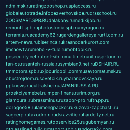
ndm.msk.ru
ratingzooshop.ru
apiaccess.ru
globalautotrade.info
bezverhovskoe.ru
drsschool.ru
ZOOSMART.SPB.RU
dalakony.ru
medikijob.ru
remontt.spb.ru
photostudia.spb.ru
myragon.ru
terramia.ru
academy62.ru
gardengallereya.ru
rti.com.ru
artem-news.ru
biserinca.ru
krasnodarkurort.com
imshowtv.ru
mebel-v-tule.ru
mobtopik.ru
pcsecurity.net.ru
tool-sib.ru
multimetrunit.ru
sp-tour.ru
fan-cs.ru
santeh-russia.ru
symbian9.net.ru
DSHAIR.RU
tmmotors.spb.ru
xjocuricopii.com
musavtomat.msk.ru
obustrojdom.ru
sovetcik.ru
ybaranovskaya.ru
ppknews.ru
cult-alshei.ru
JAPANRUSSIA.RU
proekciyamebel.ru
imper-finans.ru
rim.org.ru
glamourai.ru
brassminus.ru
zabor-pro.ru
ftn.pp.ru
dorogoe58.ru
laimengpacker.ru
kuzova-zapchasti.ru
sageerp.ru
taxodrom.ru
dsrazvitie.ru
hardcity.net.ru
ratinghomegames.ru
topservice25.ru
gubernyan.ru
gtglasslined.ru
ii4.ru
tssport.spb.ru
andorra24.com