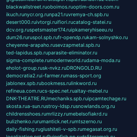
blackwallstreet.ru
oboimos.ru
optim-doors.com.ru
ikuch.ru
nycr.org.ru
npa21.ru
vremya-ch.spb.ru
desert000.ru
ivtorgi.ru
ifiori.ru
catalog-statei.ru
dcv.org.ru
spetsmaster174.ru
ipkameryhiseeu.ru
dum26.ru
ruspol.spb.ru
fr-opendp.ru
kam-solnyshko.ru
cheyenne-arapaho.ru
sevzapmetal.spb.ru
ted-lapidus.spb.ru
parasite-eliminator.ru
sigma-complete.ru
modernworld.ru
dama-moda.ru
eholot-group.ru
sk-nvkz.ru
DRONGOLD.RU
democratia2.ru
i-farmer.ru
mass-sport.org
jablonex.spb.ru
bookmess.ru
linkword.ru
refineua.com.ru
cs-spec.net.ru
altay-mebel.ru
DNK-THEATRE.RU
mechaniks.spb.ru
ipcamtechage.ru
skosta.ru
a-sun.ru
stroy-ldsp.ru
snowlands.org.ru
childrensshoes.ru
mrlizzy.ru
mebelsofiakrd.ru
bulizhenko.ru
rumantick.net.ru
mtszerno.ru
daily-fishing.ru
glushiteli-v-spb.ru
megasat.org.ru
localization.net.ru
flyingfish.pp.ru
ds5teremok.ru