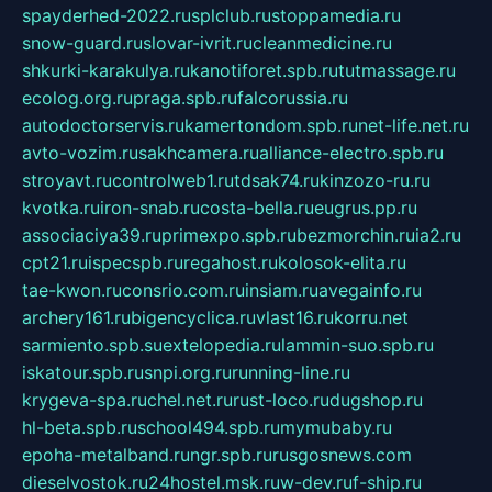
spayderhed-2022.ru
splclub.ru
stoppamedia.ru
snow-guard.ru
slovar-ivrit.ru
cleanmedicine.ru
shkurki-karakulya.ru
kanotiforet.spb.ru
tutmassage.ru
ecolog.org.ru
praga.spb.ru
falcorussia.ru
autodoctorservis.ru
kamertondom.spb.ru
net-life.net.ru
avto-vozim.ru
sakhcamera.ru
alliance-electro.spb.ru
stroyavt.ru
controlweb1.ru
tdsak74.ru
kinzozo-ru.ru
kvotka.ru
iron-snab.ru
costa-bella.ru
eugrus.pp.ru
associaciya39.ru
primexpo.spb.ru
bezmorchin.ru
ia2.ru
cpt21.ru
ispecspb.ru
regahost.ru
kolosok-elita.ru
tae-kwon.ru
consrio.com.ru
insiam.ru
avegainfo.ru
archery161.ru
bigencyclica.ru
vlast16.ru
korru.net
sarmiento.spb.su
extelopedia.ru
lammin-suo.spb.ru
iskatour.spb.ru
snpi.org.ru
running-line.ru
krygeva-spa.ru
chel.net.ru
rust-loco.ru
dugshop.ru
hl-beta.spb.ru
school494.spb.ru
mymubaby.ru
epoha-metalband.ru
ngr.spb.ru
rusgosnews.com
dieselvostok.ru
24hostel.msk.ru
w-dev.ru
f-ship.ru