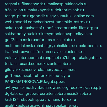
regsmi.ru
filmnetwork.ru
malinasp.ru
kinosvin.ru
h2o-salon.ru
malutkayork.ru
deltaprim.spb.ru
tango-perm.ru
gooddir.ru
sgv.su
multiki-online.com
webkrasotki.com
cherinvest.ru
detskiy-ostrov.ru
ankou.spb.ru
alvesta1.ru
pdf-creator.ru
nix-files.org.ru
sakhatoday.ru
elektrikersymboler.ru
sputnikyes.ru
golf2club.msk.ru
aeforums.ru
zallclub.ru
multimodal.msk.ru
habaigry.ru
haikko.ru
sobakopedia.ru
isz-fest.ru
ewnc.info
screensaver-clock.net.ru
volnav.spb.ru
comnat.ru
npf.net.ru
7bit.pp.ru
kalugatur.ru
tesiaes.ru
card.com.ru
kazanka.spb.ru
gildiya-kuznecov.ru
kameryboavision.ru
griffoncom.spb.ru
fabrika-emotsiy.ru
PARK-MATROSOVA.RU
agat.spb.ru
avtoyurist-moskva1.ru
hardware.org.ru
схема-авто.рф
dg-lab.ru
angrup.ru
recruiter.spb.ru
music8.spb.ru
krsk124.ru
kubok.spb.ru
romanofforex.ru
analitikaplus.ru
spyonline.ru
zosikamery.ru