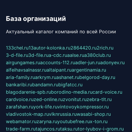
База организаций
Актуальный каталог компаний по всей России
133chel.ru
13autor-kolonka.ru
2864420.ru
2rich.ru
3-d-file.ru
3d-file.ru
a-cdc.ru
aalse.ru
a380club.ru
airgungames.ru
accounts-112.ru
adler-jun.ru
adonyev.ru
alfeihavsalnassr.ru
altaipant.ru
argentinamia.ru
aria-family.ru
arkrym.ru
ashanet.ru
belgorod-day.ru
bankaribi.ru
bandamn.ru
bigfatcc.ru
blagodarenie-spb.ru
borodino-media.ru
card-voice.ru
cardvoice.ru
zed-online.ru
zvonitut.ru
zebra-tlt.ru
zarafshan.ru
york-life.ru
vintovoykompressor.ru
vladivostok-map.ru
vlknrussia.ru
wasabi-shop.ru
webamator.ru
zaryna.ru
youtubefree.ru
x-ton.ru
trade-farm.ru
tajuncos.ru
taksu.ru
tor-lyubov-i-grom.ru