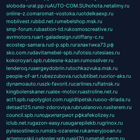
sloboda-ural.pp.ru
AUTO-COM.SU
hohota.net
alimy.ru
online-z.com
aromat-vostoka.ru
otdelkaexp.ru
mobilvest.ru
bbd.net.ru
mebelshop.msk.ru
smp-forum.ru
bastion-td.ru
kosmoscreative.ru
avrmotors.ru
art-galadesign.ru
tiffany-c.ru
ecostep-samara.ru
d-p.spb.ru
галактика73.рф
sko.com.ru
davitamebel-spb.ru
fotsis.ru
tesiaes.ru
kokoroyari.spb.ru
blesna-kazan.ru
mossilver.ru
lenderoq.ru
sergeydobrin.ru
tochkazvuka.msk.ru
people-of-art.ru
bezzubova.ru
clubtibet.ru
orior-aks.ru
dynamoauto.ru
szk-favorit.ru
carlines.ru
flatnsk.ru
kingbolenskaner.ru
alex-motor.ru
astroline.net.ru
act1.spb.ru
polyglot.com.ru
gidlipetsk.ru
ooo-driada.ru
detsad125.ru
mir-zdoroviya.ru
bruslanovo.ru
siterem.ru
council.spb.ru
лодкипатриот.рф
kafekolizey.ru
iclub.net.ru
gazon-easy.ru
sugarepilekb.ru
grinox.ru
pylesostineco.ru
msts-ozarenie.ru
kameryjooan.ru
artemovskij.ru
dopler.spb.ru
aid70.ru
metall-perm.ru