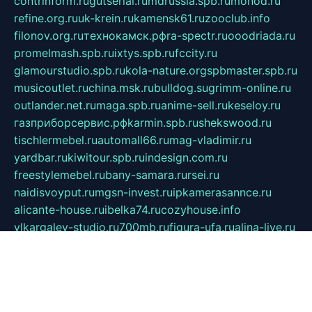
contrinform.ru
gutserial.ru
mdrussia.spb.ru
monod.ru
refine.org.ru
uk-krein.ru
kamensk61.ru
zooclub.info
filonov.org.ru
технокамск.рф
ra-spectr.ru
ooodriada.ru
promelmash.spb.ru
ixtys.spb.ru
fccity.ru
glamourstudio.spb.ru
kola-nature.org
spbmaster.spb.ru
musicoutlet.ru
china.msk.ru
bulldog.su
grimm-online.ru
outlander.net.ru
maga.spb.ru
anime-sell.ru
keseloy.ru
газприборсервис.рф
karmin.spb.ru
shekswood.ru
tischlermebel.ru
automall66.ru
mag-vladimir.ru
yardbar.ru
kiwitour.spb.ru
indesign.com.ru
freestylemebel.ru
bany-samara.ru
rsei.ru
naidisvoyput.ru
mgsn-invest.ru
ipkamerasannce.ru
alicante-house.ru
ibelka74.ru
cozyhouse.info
vlkargalev-studio.ru
700mb.ru
figura-ufa.ru
alina-live.ru
belarusiannews.ru
womenknow.ru
dos-vniimk.ru
sega.net.ru
dv.net.ru
phenomenonsofhistory.com
telesputnik.net.ru
wall.pp.ru
pylesosroidmi.ru
gtc-clan.ru
cligs.ru
bibikazap.ru
popova.org.ru