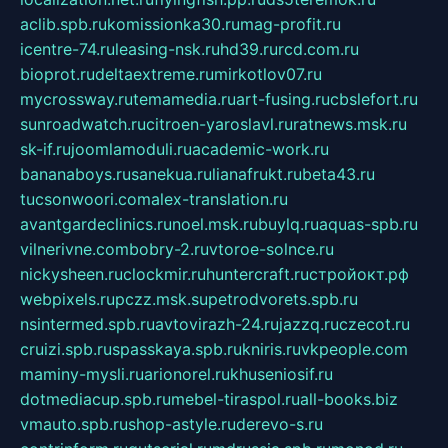
aclib.spb.ru
komissionka30.ru
mag-profit.ru
icentre-74.ru
leasing-nsk.ru
hd39.ru
rcd.com.ru
bioprot.ru
deltaextreme.ru
mirkotlov07.ru
mycrossway.ru
temamedia.ru
art-fusing.ru
cbslefort.ru
sunroadwatch.ru
citroen-yaroslavl.ru
ratnews.msk.ru
sk-if.ru
joomlamoduli.ru
academic-work.ru
bananaboys.ru
sanekua.ru
lianafrukt.ru
beta43.ru
tucsonwoori.com
alex-translation.ru
avantgardeclinics.ru
noel.msk.ru
buylq.ru
aquas-spb.ru
vilnerivne.com
bobry-2.ru
vtoroe-solnce.ru
nickysheen.ru
clockmir.ru
huntercraft.ru
стройокт.рф
webpixels.ru
pczz.msk.su
petrodvorets.spb.ru
nsintermed.spb.ru
avtovirazh-24.ru
jazzq.ru
czecot.ru
cruizi.spb.ru
spasskaya.spb.ru
kniris.ru
vkpeople.com
maminy-mysli.ru
arionorel.ru
khuseniosif.ru
dotmediacup.spb.ru
mebel-tiraspol.ru
all-books.biz
vmauto.spb.ru
shop-astyle.ru
derevo-s.ru