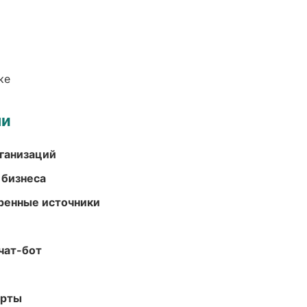
ке
ми
ганизаций
 бизнеса
еренные источники
чат-бот
арты