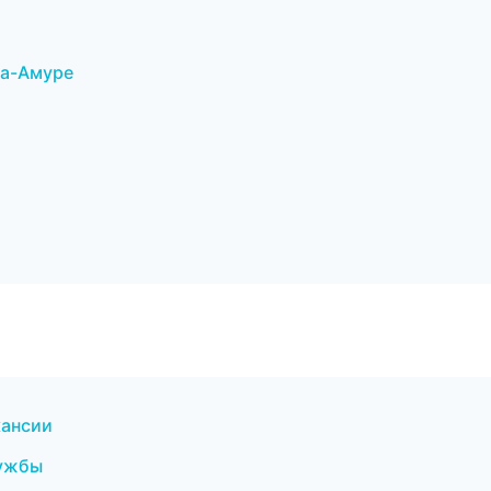
на-Амуре
кансии
лужбы