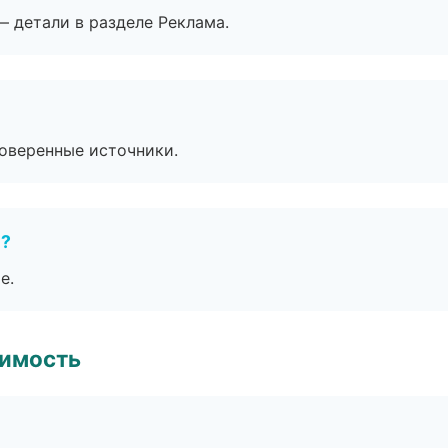
— детали в разделе Реклама.
роверенные источники.
е?
е.
имость