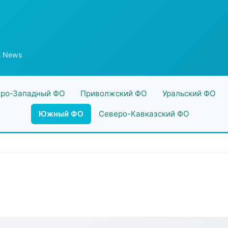
t News
ро-Западный ФО
Приволжский ФО
Уральский ФО
Южный ФО
Северо-Кавказский ФО