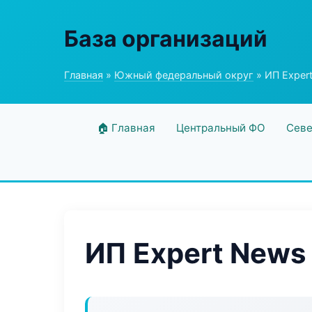
База организаций
Главная
»
Южный федеральный округ
» ИП Exper
🏠 Главная
Центральный ФО
Севе
ИП Expert News