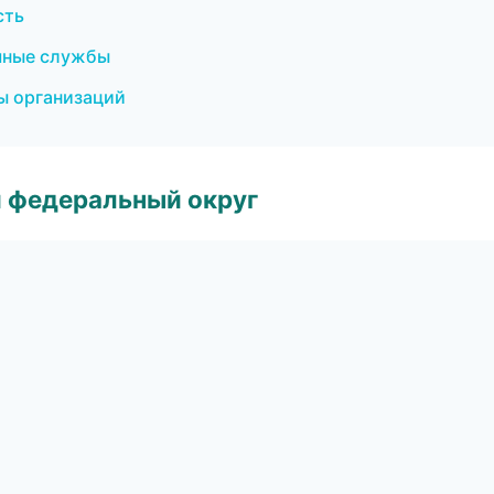
сть
чные службы
ы организаций
 федеральный округ