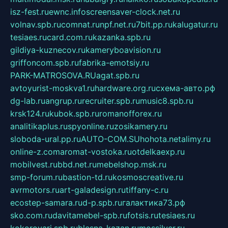
isz-fest.ru
ewnc.info
screensaver-clock.net.ru
volnav.spb.ru
comnat.ru
npf.net.ru
7bit.pp.ru
kalugatur.ru
tesiaes.ru
card.com.ru
kazanka.spb.ru
gildiya-kuznecov.ru
kameryboavision.ru
griffoncom.spb.ru
fabrika-emotsiy.ru
PARK-MATROSOVA.RU
agat.spb.ru
avtoyurist-moskva1.ru
hardware.org.ru
схема-авто.рф
dg-lab.ru
angrup.ru
recruiter.spb.ru
music8.spb.ru
krsk124.ru
kubok.spb.ru
romanofforex.ru
analitikaplus.ru
spyonline.ru
zosikamery.ru
sloboda-ural.pp.ru
AUTO-COM.SU
hohota.net
alimy.ru
online-z.com
aromat-vostoka.ru
otdelkaexp.ru
mobilvest.ru
bbd.net.ru
mebelshop.msk.ru
smp-forum.ru
bastion-td.ru
kosmoscreative.ru
avrmotors.ru
art-galadesign.ru
tiffany-c.ru
ecostep-samara.ru
d-p.spb.ru
галактика73.рф
sko.com.ru
davitamebel-spb.ru
fotsis.ru
tesiaes.ru