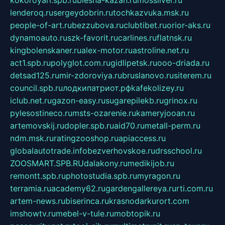
kokoroyari.spb.ru
blesna-kazan.ru
mossilver.ru
lenderoq.ru
sergeydobrin.ru
tochkazvuka.msk.ru
people-of-art.ru
bezzubova.ru
clubtibet.ru
orior-aks.ru
dynamoauto.ru
szk-favorit.ru
carlines.ru
flatnsk.ru
kingbolenskaner.ru
alex-motor.ru
astroline.net.ru
act1.spb.ru
polyglot.com.ru
gidlipetsk.ru
ooo-driada.ru
detsad125.ru
mir-zdoroviya.ru
bruslanovo.ru
siterem.ru
council.spb.ru
лодкипатриот.рф
kafekolizey.ru
iclub.net.ru
gazon-easy.ru
sugarepilekb.ru
grinox.ru
pylesostineco.ru
msts-ozarenie.ru
kameryjooan.ru
artemovskij.ru
dopler.spb.ru
aid70.ru
metall-perm.ru
ndm.msk.ru
ratingzooshop.ru
apiaccess.ru
globalautotrade.info
bezverhovskoe.ru
drsschool.ru
ZOOSMART.SPB.RU
dalakony.ru
medikijob.ru
remontt.spb.ru
photostudia.spb.ru
myragon.ru
terramia.ru
academy62.ru
gardengallereya.ru
rti.com.ru
artem-news.ru
biserinca.ru
krasnodarkurort.com
imshowtv.ru
mebel-v-tule.ru
mobtopik.ru