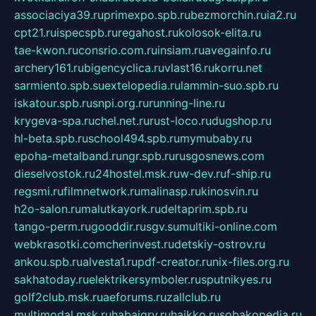
associaciya39.ru
primexpo.spb.ru
bezmorchin.ru
ia2.ru
cpt21.ru
ispecspb.ru
regahost.ru
kolosok-elita.ru
tae-kwon.ru
consrio.com.ru
insiam.ru
avegainfo.ru
archery161.ru
bigencyclica.ru
vlast16.ru
korru.net
sarmiento.spb.su
extelopedia.ru
lammin-suo.spb.ru
iskatour.spb.ru
snpi.org.ru
running-line.ru
krygeva-spa.ru
chel.net.ru
rust-loco.ru
dugshop.ru
hl-beta.spb.ru
school494.spb.ru
mymubaby.ru
epoha-metalband.ru
ngr.spb.ru
rusgosnews.com
dieselvostok.ru
24hostel.msk.ru
w-dev.ru
f-ship.ru
regsmi.ru
filmnetwork.ru
malinasp.ru
kinosvin.ru
h2o-salon.ru
malutkayork.ru
deltaprim.spb.ru
tango-perm.ru
gooddir.ru
sgv.su
multiki-online.com
webkrasotki.com
cherinvest.ru
detskiy-ostrov.ru
ankou.spb.ru
alvesta1.ru
pdf-creator.ru
nix-files.org.ru
sakhatoday.ru
elektrikersymboler.ru
sputnikyes.ru
golf2club.msk.ru
aeforums.ru
zallclub.ru
multimodal.msk.ru
habaigry.ru
haikko.ru
sobakopedia.ru