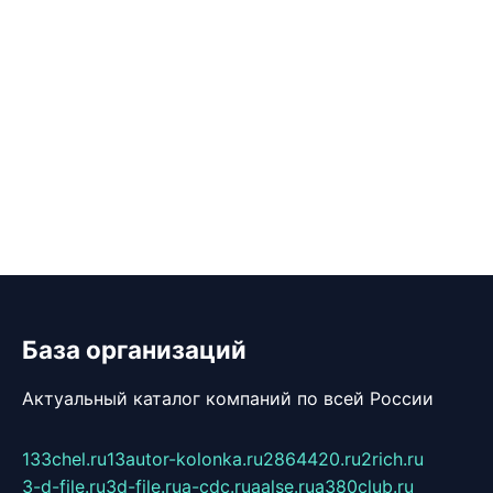
База организаций
Актуальный каталог компаний по всей России
133chel.ru
13autor-kolonka.ru
2864420.ru
2rich.ru
3-d-file.ru
3d-file.ru
a-cdc.ru
aalse.ru
a380club.ru