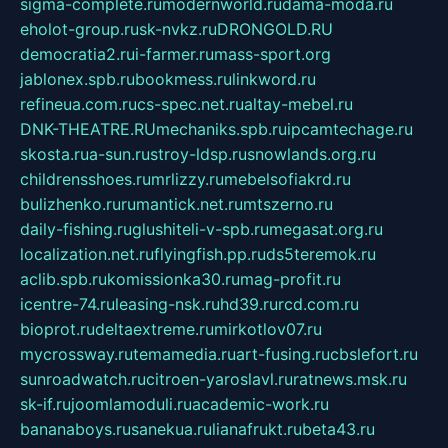
sigma-complete.ru
modernworld.ru
dama-moda.ru
eholot-group.ru
sk-nvkz.ru
DRONGOLD.RU
democratia2.ru
i-farmer.ru
mass-sport.org
jablonex.spb.ru
bookmess.ru
linkword.ru
refineua.com.ru
cs-spec.net.ru
altay-mebel.ru
DNK-THEATRE.RU
mechaniks.spb.ru
ipcamtechage.ru
skosta.ru
a-sun.ru
stroy-ldsp.ru
snowlands.org.ru
childrensshoes.ru
mrlizzy.ru
mebelsofiakrd.ru
bulizhenko.ru
rumantick.net.ru
mtszerno.ru
daily-fishing.ru
glushiteli-v-spb.ru
megasat.org.ru
localization.net.ru
flyingfish.pp.ru
ds5teremok.ru
aclib.spb.ru
komissionka30.ru
mag-profit.ru
icentre-74.ru
leasing-nsk.ru
hd39.ru
rcd.com.ru
bioprot.ru
deltaextreme.ru
mirkotlov07.ru
mycrossway.ru
temamedia.ru
art-fusing.ru
cbslefort.ru
sunroadwatch.ru
citroen-yaroslavl.ru
ratnews.msk.ru
sk-if.ru
joomlamoduli.ru
academic-work.ru
bananaboys.ru
sanekua.ru
lianafrukt.ru
beta43.ru