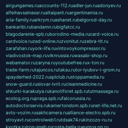
airgungames.ru
accounts-112.ru
adler-jun.ru
adonyev.ru
alfeihavsalnassr.ru
altaipant.ru
argentinamia.ru
aria-family.ru
arkrym.ru
ashanet.ru
belgorod-day.ru
bankaribi.ru
bandamn.ru
bigfatcc.ru
blagodarenie-spb.ru
borodino-media.ru
card-voice.ru
cardvoice.ru
zed-online.ru
zvonitut.ru
zebra-tlt.ru
zarafshan.ru
york-life.ru
vintovoykompressor.ru
vladivostok-map.ru
vlknrussia.ru
wasabi-shop.ru
webamator.ru
zaryna.ru
youtubefree.ru
x-ton.ru
trade-farm.ru
tajuncos.ru
taksu.ru
tor-lyubov-i-grom.ru
spayderhed-2022.ru
splclub.ru
stoppamedia.ru
snow-guard.ru
slovar-ivrit.ru
cleanmedicine.ru
shkurki-karakulya.ru
kanotiforet.spb.ru
tutmassage.ru
ecolog.org.ru
praga.spb.ru
falcorussia.ru
autodoctorservis.ru
kamertondom.spb.ru
net-life.net.ru
avto-vozim.ru
sakhcamera.ru
alliance-electro.spb.ru
stroyavt.ru
controlweb1.ru
tdsak74.ru
kinzozo-ru.ru
kvotka.ru
iron-snab.ru
costa-bella.ru
eugrus.pp.ru