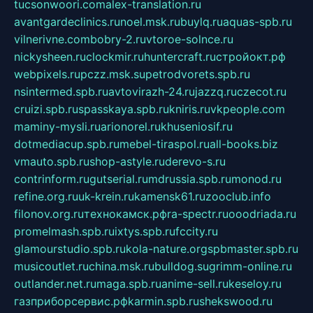
tucsonwoori.com
alex-translation.ru
avantgardeclinics.ru
noel.msk.ru
buylq.ru
aquas-spb.ru
vilnerivne.com
bobry-2.ru
vtoroe-solnce.ru
nickysheen.ru
clockmir.ru
huntercraft.ru
стройокт.рф
webpixels.ru
pczz.msk.su
petrodvorets.spb.ru
nsintermed.spb.ru
avtovirazh-24.ru
jazzq.ru
czecot.ru
cruizi.spb.ru
spasskaya.spb.ru
kniris.ru
vkpeople.com
maminy-mysli.ru
arionorel.ru
khuseniosif.ru
dotmediacup.spb.ru
mebel-tiraspol.ru
all-books.biz
vmauto.spb.ru
shop-astyle.ru
derevo-s.ru
contrinform.ru
gutserial.ru
mdrussia.spb.ru
monod.ru
refine.org.ru
uk-krein.ru
kamensk61.ru
zooclub.info
filonov.org.ru
технокамск.рф
ra-spectr.ru
ooodriada.ru
promelmash.spb.ru
ixtys.spb.ru
fccity.ru
glamourstudio.spb.ru
kola-nature.org
spbmaster.spb.ru
musicoutlet.ru
china.msk.ru
bulldog.su
grimm-online.ru
outlander.net.ru
maga.spb.ru
anime-sell.ru
keseloy.ru
газприборсервис.рф
karmin.spb.ru
shekswood.ru