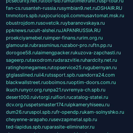
pcsecurity.net.ru
tool-sib.ru
multimetrunit.ru
sp-tour.ru
fan-cs.ru
santeh-russia.ru
symbian9.net.ru
DSHAIR.RU
tmmotors.spb.ru
xjocuricopii.com
musavtomat.msk.ru
obustrojdom.ru
sovetcik.ru
ybaranovskaya.ru
ppknews.ru
cult-alshei.ru
JAPANRUSSIA.RU
proekciyamebel.ru
imper-finans.ru
rim.org.ru
glamourai.ru
brassminus.ru
zabor-pro.ru
ftn.pp.ru
dorogoe58.ru
laimengpacker.ru
kuzova-zapchasti.ru
sageerp.ru
taxodrom.ru
dsrazvitie.ru
hardcity.net.ru
ratinghomegames.ru
topservice25.ru
gubernyan.ru
gtglasslined.ru
ii4.ru
tssport.spb.ru
andorra24.com
blackwallstreet.ru
oboimos.ru
optim-doors.com.ru
ikuch.ru
nycr.org.ru
npa21.ru
vremya-ch.spb.ru
desert000.ru
ivtorgi.ru
ifiori.ru
catalog-statei.ru
dcv.org.ru
spetsmaster174.ru
ipkameryhiseeu.ru
dum26.ru
ruspol.spb.ru
fr-opendp.ru
kam-solnyshko.ru
cheyenne-arapaho.ru
sevzapmetal.spb.ru
ted-lapidus.spb.ru
parasite-eliminator.ru