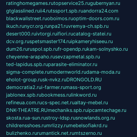
ratinghomegames.ru
topservice25.ru
gubernyan.ru
gtglasslined.ru
ii4.ru
tssport.spb.ru
andorra24.com
blackwallstreet.ru
oboimos.ru
optim-doors.com.ru
ikuch.ru
nycr.org.ru
npa21.ru
vremya-ch.spb.ru
desert000.ru
ivtorgi.ru
ifiori.ru
catalog-statei.ru
dcv.org.ru
spetsmaster174.ru
ipkameryhiseeu.ru
dum26.ru
ruspol.spb.ru
fr-opendp.ru
kam-solnyshko.ru
cheyenne-arapaho.ru
sevzapmetal.spb.ru
ted-lapidus.spb.ru
parasite-eliminator.ru
sigma-complete.ru
modernworld.ru
dama-moda.ru
eholot-group.ru
sk-nvkz.ru
DRONGOLD.RU
democratia2.ru
i-farmer.ru
mass-sport.org
jablonex.spb.ru
bookmess.ru
linkword.ru
refineua.com.ru
cs-spec.net.ru
altay-mebel.ru
DNK-THEATRE.RU
mechaniks.spb.ru
ipcamtechage.ru
skosta.ru
a-sun.ru
stroy-ldsp.ru
snowlands.org.ru
childrensshoes.ru
mrlizzy.ru
mebelsofiakrd.ru
bulizhenko.ru
rumantick.net.ru
mtszerno.ru