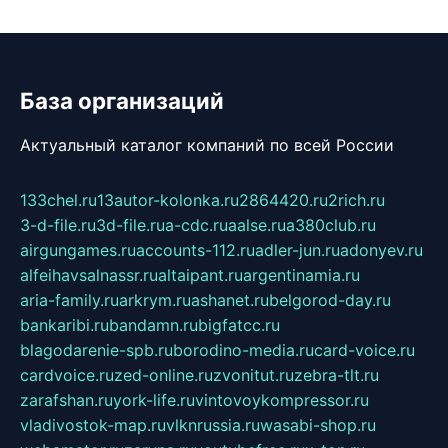
База организаций
Актуальный каталог компаний по всей России
133chel.ru
13autor-kolonka.ru
2864420.ru
2rich.ru
3-d-file.ru
3d-file.ru
a-cdc.ru
aalse.ru
a380club.ru
airgungames.ru
accounts-112.ru
adler-jun.ru
adonyev.ru
alfeihavsalnassr.ru
altaipant.ru
argentinamia.ru
aria-family.ru
arkrym.ru
ashanet.ru
belgorod-day.ru
bankaribi.ru
bandamn.ru
bigfatcc.ru
blagodarenie-spb.ru
borodino-media.ru
card-voice.ru
cardvoice.ru
zed-online.ru
zvonitut.ru
zebra-tlt.ru
zarafshan.ru
york-life.ru
vintovoykompressor.ru
vladivostok-map.ru
vlknrussia.ru
wasabi-shop.ru