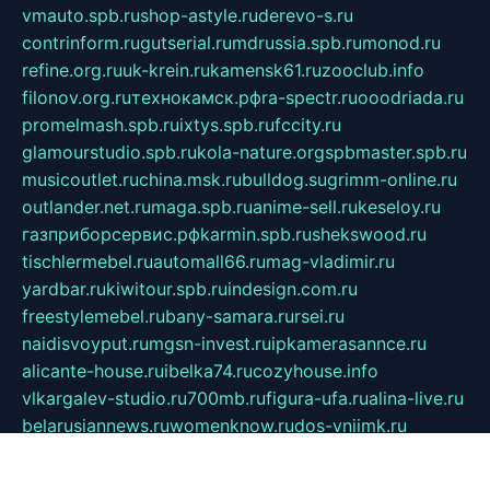
vmauto.spb.ru
shop-astyle.ru
derevo-s.ru
contrinform.ru
gutserial.ru
mdrussia.spb.ru
monod.ru
refine.org.ru
uk-krein.ru
kamensk61.ru
zooclub.info
filonov.org.ru
технокамск.рф
ra-spectr.ru
ooodriada.ru
promelmash.spb.ru
ixtys.spb.ru
fccity.ru
glamourstudio.spb.ru
kola-nature.org
spbmaster.spb.ru
musicoutlet.ru
china.msk.ru
bulldog.su
grimm-online.ru
outlander.net.ru
maga.spb.ru
anime-sell.ru
keseloy.ru
газприборсервис.рф
karmin.spb.ru
shekswood.ru
tischlermebel.ru
automall66.ru
mag-vladimir.ru
yardbar.ru
kiwitour.spb.ru
indesign.com.ru
freestylemebel.ru
bany-samara.ru
rsei.ru
naidisvoyput.ru
mgsn-invest.ru
ipkamerasannce.ru
alicante-house.ru
ibelka74.ru
cozyhouse.info
vlkargalev-studio.ru
700mb.ru
figura-ufa.ru
alina-live.ru
belarusiannews.ru
womenknow.ru
dos-vniimk.ru
sega.net.ru
dv.net.ru
phenomenonsofhistory.com
telesputnik.net.ru
wall.pp.ru
pylesosroidmi.ru