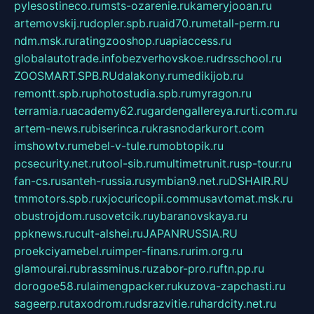
pylesostineco.ru
msts-ozarenie.ru
kameryjooan.ru
artemovskij.ru
dopler.spb.ru
aid70.ru
metall-perm.ru
ndm.msk.ru
ratingzooshop.ru
apiaccess.ru
globalautotrade.info
bezverhovskoe.ru
drsschool.ru
ZOOSMART.SPB.RU
dalakony.ru
medikijob.ru
remontt.spb.ru
photostudia.spb.ru
myragon.ru
terramia.ru
academy62.ru
gardengallereya.ru
rti.com.ru
artem-news.ru
biserinca.ru
krasnodarkurort.com
imshowtv.ru
mebel-v-tule.ru
mobtopik.ru
pcsecurity.net.ru
tool-sib.ru
multimetrunit.ru
sp-tour.ru
fan-cs.ru
santeh-russia.ru
symbian9.net.ru
DSHAIR.RU
tmmotors.spb.ru
xjocuricopii.com
musavtomat.msk.ru
obustrojdom.ru
sovetcik.ru
ybaranovskaya.ru
ppknews.ru
cult-alshei.ru
JAPANRUSSIA.RU
proekciyamebel.ru
imper-finans.ru
rim.org.ru
glamourai.ru
brassminus.ru
zabor-pro.ru
ftn.pp.ru
dorogoe58.ru
laimengpacker.ru
kuzova-zapchasti.ru
sageerp.ru
taxodrom.ru
dsrazvitie.ru
hardcity.net.ru