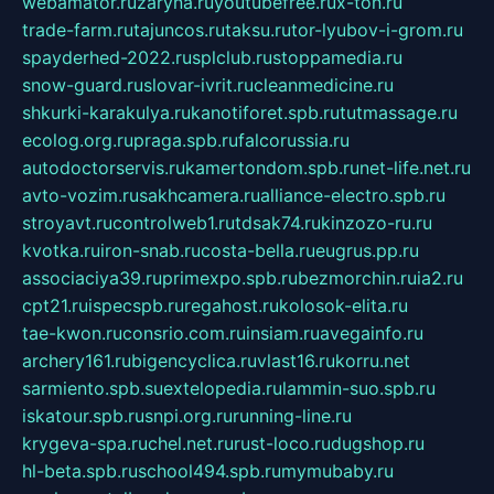
webamator.ru
zaryna.ru
youtubefree.ru
x-ton.ru
trade-farm.ru
tajuncos.ru
taksu.ru
tor-lyubov-i-grom.ru
spayderhed-2022.ru
splclub.ru
stoppamedia.ru
snow-guard.ru
slovar-ivrit.ru
cleanmedicine.ru
shkurki-karakulya.ru
kanotiforet.spb.ru
tutmassage.ru
ecolog.org.ru
praga.spb.ru
falcorussia.ru
autodoctorservis.ru
kamertondom.spb.ru
net-life.net.ru
avto-vozim.ru
sakhcamera.ru
alliance-electro.spb.ru
stroyavt.ru
controlweb1.ru
tdsak74.ru
kinzozo-ru.ru
kvotka.ru
iron-snab.ru
costa-bella.ru
eugrus.pp.ru
associaciya39.ru
primexpo.spb.ru
bezmorchin.ru
ia2.ru
cpt21.ru
ispecspb.ru
regahost.ru
kolosok-elita.ru
tae-kwon.ru
consrio.com.ru
insiam.ru
avegainfo.ru
archery161.ru
bigencyclica.ru
vlast16.ru
korru.net
sarmiento.spb.su
extelopedia.ru
lammin-suo.spb.ru
iskatour.spb.ru
snpi.org.ru
running-line.ru
krygeva-spa.ru
chel.net.ru
rust-loco.ru
dugshop.ru
hl-beta.spb.ru
school494.spb.ru
mymubaby.ru