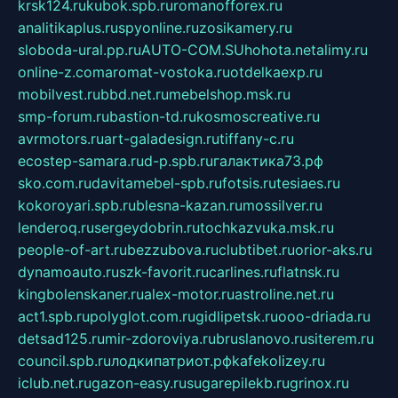
krsk124.ru
kubok.spb.ru
romanofforex.ru
analitikaplus.ru
spyonline.ru
zosikamery.ru
sloboda-ural.pp.ru
AUTO-COM.SU
hohota.net
alimy.ru
online-z.com
aromat-vostoka.ru
otdelkaexp.ru
mobilvest.ru
bbd.net.ru
mebelshop.msk.ru
smp-forum.ru
bastion-td.ru
kosmoscreative.ru
avrmotors.ru
art-galadesign.ru
tiffany-c.ru
ecostep-samara.ru
d-p.spb.ru
галактика73.рф
sko.com.ru
davitamebel-spb.ru
fotsis.ru
tesiaes.ru
kokoroyari.spb.ru
blesna-kazan.ru
mossilver.ru
lenderoq.ru
sergeydobrin.ru
tochkazvuka.msk.ru
people-of-art.ru
bezzubova.ru
clubtibet.ru
orior-aks.ru
dynamoauto.ru
szk-favorit.ru
carlines.ru
flatnsk.ru
kingbolenskaner.ru
alex-motor.ru
astroline.net.ru
act1.spb.ru
polyglot.com.ru
gidlipetsk.ru
ooo-driada.ru
detsad125.ru
mir-zdoroviya.ru
bruslanovo.ru
siterem.ru
council.spb.ru
лодкипатриот.рф
kafekolizey.ru
iclub.net.ru
gazon-easy.ru
sugarepilekb.ru
grinox.ru