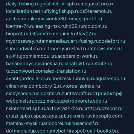
daily-fishing.ru
glushiteli-v-spb.ru
megasat.org.ru
localization.net.ru
flyingfish.pp.ru
ds5teremok.ru
aclib.spb.ru
komissionka30.ru
mag-profit.ru
icentre-74.ru
leasing-nsk.ru
hd39.ru
rcd.com.ru
bioprot.ru
deltaextreme.ru
mirkotlov07.ru
mycrossway.ru
temamedia.ru
art-fusing.ru
cbslefort.ru
sunroadwatch.ru
citroen-yaroslavl.ru
ratnews.msk.ru
sk-if.ru
joomlamoduli.ru
academic-work.ru
bananaboys.ru
sanekua.ru
lianafrukt.ru
beta43.ru
tucsonwoori.com
alex-translation.ru
avantgardeclinics.ru
noel.msk.ru
buylq.ru
aquas-spb.ru
vilnerivne.com
bobry-2.ru
vtoroe-solnce.ru
nickysheen.ru
clockmir.ru
huntercraft.ru
стройокт.рф
webpixels.ru
pczz.msk.su
petrodvorets.spb.ru
nsintermed.spb.ru
avtovirazh-24.ru
jazzq.ru
czecot.ru
cruizi.spb.ru
spasskaya.spb.ru
kniris.ru
vkpeople.com
maminy-mysli.ru
arionorel.ru
khuseniosif.ru
dotmediacup.spb.ru
mebel-tiraspol.ru
all-books.biz