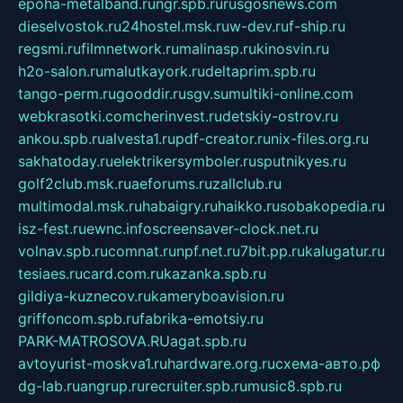
epoha-metalband.ru
ngr.spb.ru
rusgosnews.com
dieselvostok.ru
24hostel.msk.ru
w-dev.ru
f-ship.ru
regsmi.ru
filmnetwork.ru
malinasp.ru
kinosvin.ru
h2o-salon.ru
malutkayork.ru
deltaprim.spb.ru
tango-perm.ru
gooddir.ru
sgv.su
multiki-online.com
webkrasotki.com
cherinvest.ru
detskiy-ostrov.ru
ankou.spb.ru
alvesta1.ru
pdf-creator.ru
nix-files.org.ru
sakhatoday.ru
elektrikersymboler.ru
sputnikyes.ru
golf2club.msk.ru
aeforums.ru
zallclub.ru
multimodal.msk.ru
habaigry.ru
haikko.ru
sobakopedia.ru
isz-fest.ru
ewnc.info
screensaver-clock.net.ru
volnav.spb.ru
comnat.ru
npf.net.ru
7bit.pp.ru
kalugatur.ru
tesiaes.ru
card.com.ru
kazanka.spb.ru
gildiya-kuznecov.ru
kameryboavision.ru
griffoncom.spb.ru
fabrika-emotsiy.ru
PARK-MATROSOVA.RU
agat.spb.ru
avtoyurist-moskva1.ru
hardware.org.ru
схема-авто.рф
dg-lab.ru
angrup.ru
recruiter.spb.ru
music8.spb.ru