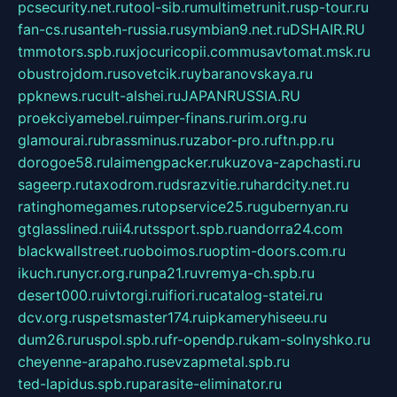
pcsecurity.net.ru
tool-sib.ru
multimetrunit.ru
sp-tour.ru
fan-cs.ru
santeh-russia.ru
symbian9.net.ru
DSHAIR.RU
tmmotors.spb.ru
xjocuricopii.com
musavtomat.msk.ru
obustrojdom.ru
sovetcik.ru
ybaranovskaya.ru
ppknews.ru
cult-alshei.ru
JAPANRUSSIA.RU
proekciyamebel.ru
imper-finans.ru
rim.org.ru
glamourai.ru
brassminus.ru
zabor-pro.ru
ftn.pp.ru
dorogoe58.ru
laimengpacker.ru
kuzova-zapchasti.ru
sageerp.ru
taxodrom.ru
dsrazvitie.ru
hardcity.net.ru
ratinghomegames.ru
topservice25.ru
gubernyan.ru
gtglasslined.ru
ii4.ru
tssport.spb.ru
andorra24.com
blackwallstreet.ru
oboimos.ru
optim-doors.com.ru
ikuch.ru
nycr.org.ru
npa21.ru
vremya-ch.spb.ru
desert000.ru
ivtorgi.ru
ifiori.ru
catalog-statei.ru
dcv.org.ru
spetsmaster174.ru
ipkameryhiseeu.ru
dum26.ru
ruspol.spb.ru
fr-opendp.ru
kam-solnyshko.ru
cheyenne-arapaho.ru
sevzapmetal.spb.ru
ted-lapidus.spb.ru
parasite-eliminator.ru