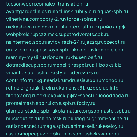
tucsonwoori.com
alex-translation.ru
avantgardeclinics.ru
noel.msk.ru
buylq.ru
aquas-spb.ru
vilnerivne.com
bobry-2.ru
vtoroe-solnce.ru
nickysheen.ru
clockmir.ru
huntercraft.ru
стройокт.рф
webpixels.ru
pczz.msk.su
petrodvorets.spb.ru
nsintermed.spb.ru
avtovirazh-24.ru
jazzq.ru
czecot.ru
cruizi.spb.ru
spasskaya.spb.ru
kniris.ru
vkpeople.com
maminy-mysli.ru
arionorel.ru
khuseniosif.ru
dotmediacup.spb.ru
mebel-tiraspol.ru
all-books.biz
vmauto.spb.ru
shop-astyle.ru
derevo-s.ru
contrinform.ru
gutserial.ru
mdrussia.spb.ru
monod.ru
refine.org.ru
uk-krein.ru
kamensk61.ru
zooclub.info
filonov.org.ru
технокамск.рф
ra-spectr.ru
ooodriada.ru
promelmash.spb.ru
ixtys.spb.ru
fccity.ru
glamourstudio.spb.ru
kola-nature.org
spbmaster.spb.ru
musicoutlet.ru
china.msk.ru
bulldog.su
grimm-online.ru
outlander.net.ru
maga.spb.ru
anime-sell.ru
keseloy.ru
газприборсервис.рф
karmin.spb.ru
shekswood.ru