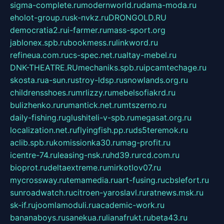
sigma-complete.ru
modernworld.ru
dama-moda.ru
eholot-group.ru
sk-nvkz.ru
DRONGOLD.RU
democratia2.ru
i-farmer.ru
mass-sport.org
jablonex.spb.ru
bookmess.ru
linkword.ru
refineua.com.ru
cs-spec.net.ru
altay-mebel.ru
DNK-THEATRE.RU
mechaniks.spb.ru
ipcamtechage.ru
skosta.ru
a-sun.ru
stroy-ldsp.ru
snowlands.org.ru
childrensshoes.ru
mrlizzy.ru
mebelsofiakrd.ru
bulizhenko.ru
rumantick.net.ru
mtszerno.ru
daily-fishing.ru
glushiteli-v-spb.ru
megasat.org.ru
localization.net.ru
flyingfish.pp.ru
ds5teremok.ru
aclib.spb.ru
komissionka30.ru
mag-profit.ru
icentre-74.ru
leasing-nsk.ru
hd39.ru
rcd.com.ru
bioprot.ru
deltaextreme.ru
mirkotlov07.ru
mycrossway.ru
temamedia.ru
art-fusing.ru
cbslefort.ru
sunroadwatch.ru
citroen-yaroslavl.ru
ratnews.msk.ru
sk-if.ru
joomlamoduli.ru
academic-work.ru
bananaboys.ru
sanekua.ru
lianafrukt.ru
beta43.ru