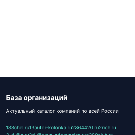
База организаций
Актуальный каталог компаний по всей России
133chel.ru
13autor-kolonka.ru
2864420.ru
2rich.ru
3-d-file.ru
3d-file.ru
a-cdc.ru
aalse.ru
a380club.ru