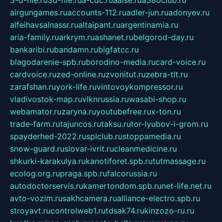
airgungames.ru
accounts-112.ru
adler-jun.ru
adonyev.ru
alfeihavsalnassr.ru
altaipant.ru
argentinamia.ru
aria-family.ru
arkrym.ru
ashanet.ru
belgorod-day.ru
bankaribi.ru
bandamn.ru
bigfatcc.ru
blagodarenie-spb.ru
borodino-media.ru
card-voice.ru
cardvoice.ru
zed-online.ru
zvonitut.ru
zebra-tlt.ru
zarafshan.ru
york-life.ru
vintovoykompressor.ru
vladivostok-map.ru
vlknrussia.ru
wasabi-shop.ru
webamator.ru
zaryna.ru
youtubefree.ru
x-ton.ru
trade-farm.ru
tajuncos.ru
taksu.ru
tor-lyubov-i-grom.ru
spayderhed-2022.ru
splclub.ru
stoppamedia.ru
snow-guard.ru
slovar-ivrit.ru
cleanmedicine.ru
shkurki-karakulya.ru
kanotiforet.spb.ru
tutmassage.ru
ecolog.org.ru
praga.spb.ru
falcorussia.ru
autodoctorservis.ru
kamertondom.spb.ru
net-life.net.ru
avto-vozim.ru
sakhcamera.ru
alliance-electro.spb.ru
stroyavt.ru
controlweb1.ru
tdsak74.ru
kinzozo-ru.ru