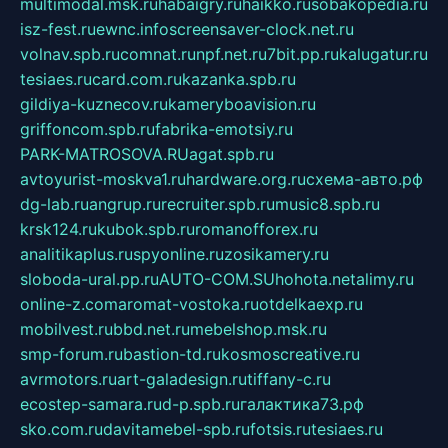
multimodal.msk.ru
habaigry.ru
haikko.ru
sobakopedia.ru
isz-fest.ru
ewnc.info
screensaver-clock.net.ru
volnav.spb.ru
comnat.ru
npf.net.ru
7bit.pp.ru
kalugatur.ru
tesiaes.ru
card.com.ru
kazanka.spb.ru
gildiya-kuznecov.ru
kameryboavision.ru
griffoncom.spb.ru
fabrika-emotsiy.ru
PARK-MATROSOVA.RU
agat.spb.ru
avtoyurist-moskva1.ru
hardware.org.ru
схема-авто.рф
dg-lab.ru
angrup.ru
recruiter.spb.ru
music8.spb.ru
krsk124.ru
kubok.spb.ru
romanofforex.ru
analitikaplus.ru
spyonline.ru
zosikamery.ru
sloboda-ural.pp.ru
AUTO-COM.SU
hohota.net
alimy.ru
online-z.com
aromat-vostoka.ru
otdelkaexp.ru
mobilvest.ru
bbd.net.ru
mebelshop.msk.ru
smp-forum.ru
bastion-td.ru
kosmoscreative.ru
avrmotors.ru
art-galadesign.ru
tiffany-c.ru
ecostep-samara.ru
d-p.spb.ru
галактика73.рф
sko.com.ru
davitamebel-spb.ru
fotsis.ru
tesiaes.ru