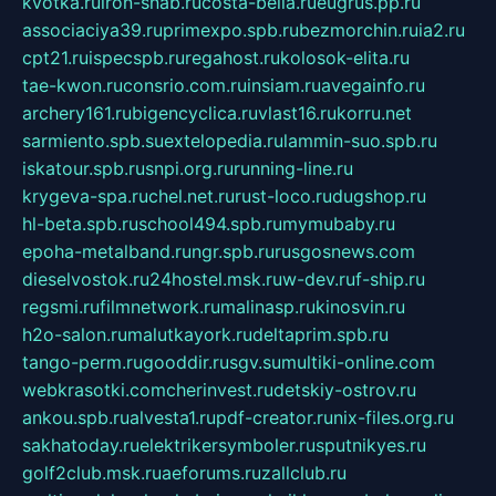
kvotka.ru
iron-snab.ru
costa-bella.ru
eugrus.pp.ru
associaciya39.ru
primexpo.spb.ru
bezmorchin.ru
ia2.ru
cpt21.ru
ispecspb.ru
regahost.ru
kolosok-elita.ru
tae-kwon.ru
consrio.com.ru
insiam.ru
avegainfo.ru
archery161.ru
bigencyclica.ru
vlast16.ru
korru.net
sarmiento.spb.su
extelopedia.ru
lammin-suo.spb.ru
iskatour.spb.ru
snpi.org.ru
running-line.ru
krygeva-spa.ru
chel.net.ru
rust-loco.ru
dugshop.ru
hl-beta.spb.ru
school494.spb.ru
mymubaby.ru
epoha-metalband.ru
ngr.spb.ru
rusgosnews.com
dieselvostok.ru
24hostel.msk.ru
w-dev.ru
f-ship.ru
regsmi.ru
filmnetwork.ru
malinasp.ru
kinosvin.ru
h2o-salon.ru
malutkayork.ru
deltaprim.spb.ru
tango-perm.ru
gooddir.ru
sgv.su
multiki-online.com
webkrasotki.com
cherinvest.ru
detskiy-ostrov.ru
ankou.spb.ru
alvesta1.ru
pdf-creator.ru
nix-files.org.ru
sakhatoday.ru
elektrikersymboler.ru
sputnikyes.ru
golf2club.msk.ru
aeforums.ru
zallclub.ru