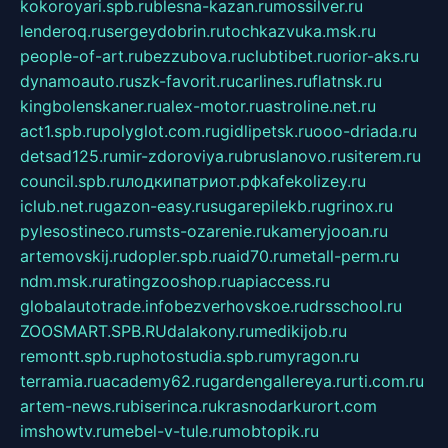
kokoroyari.spb.ru
blesna-kazan.ru
mossilver.ru
lenderoq.ru
sergeydobrin.ru
tochkazvuka.msk.ru
people-of-art.ru
bezzubova.ru
clubtibet.ru
orior-aks.ru
dynamoauto.ru
szk-favorit.ru
carlines.ru
flatnsk.ru
kingbolenskaner.ru
alex-motor.ru
astroline.net.ru
act1.spb.ru
polyglot.com.ru
gidlipetsk.ru
ooo-driada.ru
detsad125.ru
mir-zdoroviya.ru
bruslanovo.ru
siterem.ru
council.spb.ru
лодкипатриот.рф
kafekolizey.ru
iclub.net.ru
gazon-easy.ru
sugarepilekb.ru
grinox.ru
pylesostineco.ru
msts-ozarenie.ru
kameryjooan.ru
artemovskij.ru
dopler.spb.ru
aid70.ru
metall-perm.ru
ndm.msk.ru
ratingzooshop.ru
apiaccess.ru
globalautotrade.info
bezverhovskoe.ru
drsschool.ru
ZOOSMART.SPB.RU
dalakony.ru
medikijob.ru
remontt.spb.ru
photostudia.spb.ru
myragon.ru
terramia.ru
academy62.ru
gardengallereya.ru
rti.com.ru
artem-news.ru
biserinca.ru
krasnodarkurort.com
imshowtv.ru
mebel-v-tule.ru
mobtopik.ru