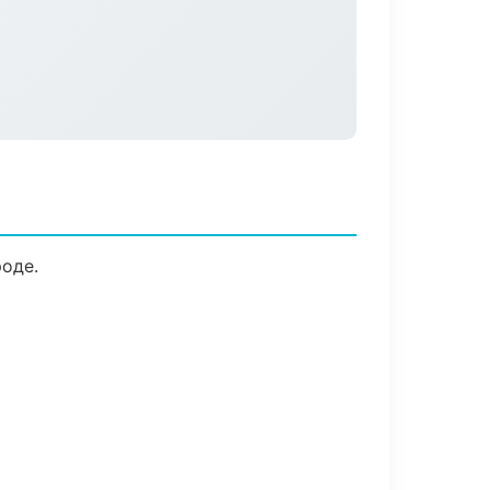
роде.