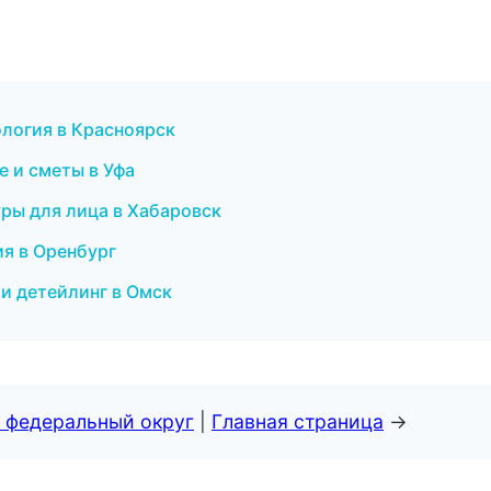
ология в Красноярск
 и сметы в Уфа
ры для лица в Хабаровск
ия в Оренбург
 и детейлинг в Омск
 федеральный округ
|
Главная страница
→