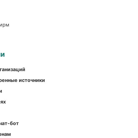
фирм
ми
ганизаций
еренные источники
и
иях
чат-бот
онам