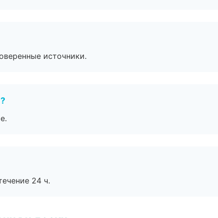
роверенные источники.
е?
е.
течение 24 ч.