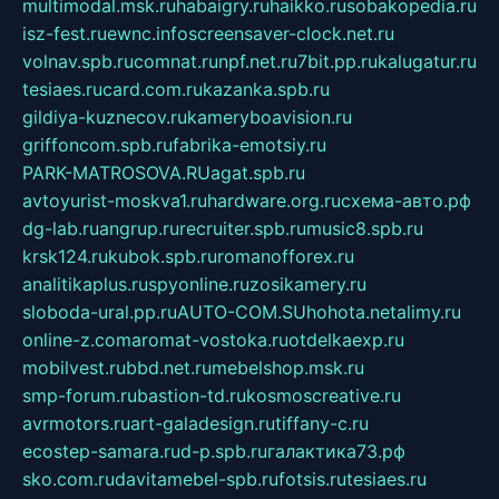
multimodal.msk.ru
habaigry.ru
haikko.ru
sobakopedia.ru
isz-fest.ru
ewnc.info
screensaver-clock.net.ru
volnav.spb.ru
comnat.ru
npf.net.ru
7bit.pp.ru
kalugatur.ru
tesiaes.ru
card.com.ru
kazanka.spb.ru
gildiya-kuznecov.ru
kameryboavision.ru
griffoncom.spb.ru
fabrika-emotsiy.ru
PARK-MATROSOVA.RU
agat.spb.ru
avtoyurist-moskva1.ru
hardware.org.ru
схема-авто.рф
dg-lab.ru
angrup.ru
recruiter.spb.ru
music8.spb.ru
krsk124.ru
kubok.spb.ru
romanofforex.ru
analitikaplus.ru
spyonline.ru
zosikamery.ru
sloboda-ural.pp.ru
AUTO-COM.SU
hohota.net
alimy.ru
online-z.com
aromat-vostoka.ru
otdelkaexp.ru
mobilvest.ru
bbd.net.ru
mebelshop.msk.ru
smp-forum.ru
bastion-td.ru
kosmoscreative.ru
avrmotors.ru
art-galadesign.ru
tiffany-c.ru
ecostep-samara.ru
d-p.spb.ru
галактика73.рф
sko.com.ru
davitamebel-spb.ru
fotsis.ru
tesiaes.ru