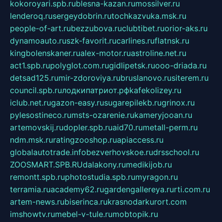
kokoroyari.spb.ru
blesna-kazan.ru
mossilver.ru
lenderoq.ru
sergeydobrin.ru
tochkazvuka.msk.ru
people-of-art.ru
bezzubova.ru
clubtibet.ru
orior-aks.ru
dynamoauto.ru
szk-favorit.ru
carlines.ru
flatnsk.ru
kingbolenskaner.ru
alex-motor.ru
astroline.net.ru
act1.spb.ru
polyglot.com.ru
gidlipetsk.ru
ooo-driada.ru
detsad125.ru
mir-zdoroviya.ru
bruslanovo.ru
siterem.ru
council.spb.ru
лодкипатриот.рф
kafekolizey.ru
iclub.net.ru
gazon-easy.ru
sugarepilekb.ru
grinox.ru
pylesostineco.ru
msts-ozarenie.ru
kameryjooan.ru
artemovskij.ru
dopler.spb.ru
aid70.ru
metall-perm.ru
ndm.msk.ru
ratingzooshop.ru
apiaccess.ru
globalautotrade.info
bezverhovskoe.ru
drsschool.ru
ZOOSMART.SPB.RU
dalakony.ru
medikijob.ru
remontt.spb.ru
photostudia.spb.ru
myragon.ru
terramia.ru
academy62.ru
gardengallereya.ru
rti.com.ru
artem-news.ru
biserinca.ru
krasnodarkurort.com
imshowtv.ru
mebel-v-tule.ru
mobtopik.ru