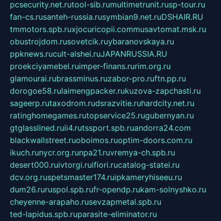
pcsecurity.net.ru
tool-sib.ru
multimetrunit.ru
sp-tour.ru
fan-cs.ru
santeh-russia.ru
symbian9.net.ru
DSHAIR.RU
tmmotors.spb.ru
xjocuricopii.com
musavtomat.msk.ru
obustrojdom.ru
sovetcik.ru
ybaranovskaya.ru
ppknews.ru
cult-alshei.ru
JAPANRUSSIA.RU
proekciyamebel.ru
imper-finans.ru
rim.org.ru
glamourai.ru
brassminus.ru
zabor-pro.ru
ftn.pp.ru
dorogoe58.ru
laimengpacker.ru
kuzova-zapchasti.ru
sageerp.ru
taxodrom.ru
dsrazvitie.ru
hardcity.net.ru
ratinghomegames.ru
topservice25.ru
gubernyan.ru
gtglasslined.ru
ii4.ru
tssport.spb.ru
andorra24.com
blackwallstreet.ru
oboimos.ru
optim-doors.com.ru
ikuch.ru
nycr.org.ru
npa21.ru
vremya-ch.spb.ru
desert000.ru
ivtorgi.ru
ifiori.ru
catalog-statei.ru
dcv.org.ru
spetsmaster174.ru
ipkameryhiseeu.ru
dum26.ru
ruspol.spb.ru
fr-opendp.ru
kam-solnyshko.ru
cheyenne-arapaho.ru
sevzapmetal.spb.ru
ted-lapidus.spb.ru
parasite-eliminator.ru