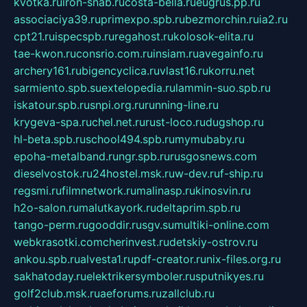
kvotka.ru
iron-snab.ru
costa-bella.ru
eugrus.pp.ru
associaciya39.ru
primexpo.spb.ru
bezmorchin.ru
ia2.ru
cpt21.ru
ispecspb.ru
regahost.ru
kolosok-elita.ru
tae-kwon.ru
consrio.com.ru
insiam.ru
avegainfo.ru
archery161.ru
bigencyclica.ru
vlast16.ru
korru.net
sarmiento.spb.su
extelopedia.ru
lammin-suo.spb.ru
iskatour.spb.ru
snpi.org.ru
running-line.ru
krygeva-spa.ru
chel.net.ru
rust-loco.ru
dugshop.ru
hl-beta.spb.ru
school494.spb.ru
mymubaby.ru
epoha-metalband.ru
ngr.spb.ru
rusgosnews.com
dieselvostok.ru
24hostel.msk.ru
w-dev.ru
f-ship.ru
regsmi.ru
filmnetwork.ru
malinasp.ru
kinosvin.ru
h2o-salon.ru
malutkayork.ru
deltaprim.spb.ru
tango-perm.ru
gooddir.ru
sgv.su
multiki-online.com
webkrasotki.com
cherinvest.ru
detskiy-ostrov.ru
ankou.spb.ru
alvesta1.ru
pdf-creator.ru
nix-files.org.ru
sakhatoday.ru
elektrikersymboler.ru
sputnikyes.ru
golf2club.msk.ru
aeforums.ru
zallclub.ru