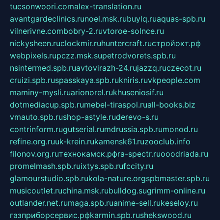
tucsonwoori.com
alex-translation.ru
avantgardeclinics.ru
noel.msk.ru
buylq.ru
aquas-spb.ru
vilnerivne.com
bobry-2.ru
vtoroe-solnce.ru
nickysheen.ru
clockmir.ru
huntercraft.ru
стройокт.рф
webpixels.ru
pczz.msk.su
petrodvorets.spb.ru
nsintermed.spb.ru
avtovirazh-24.ru
jazzq.ru
czecot.ru
cruizi.spb.ru
spasskaya.spb.ru
kniris.ru
vkpeople.com
maminy-mysli.ru
arionorel.ru
khuseniosif.ru
dotmediacup.spb.ru
mebel-tiraspol.ru
all-books.biz
vmauto.spb.ru
shop-astyle.ru
derevo-s.ru
contrinform.ru
gutserial.ru
mdrussia.spb.ru
monod.ru
refine.org.ru
uk-krein.ru
kamensk61.ru
zooclub.info
filonov.org.ru
технокамск.рф
ra-spectr.ru
ooodriada.ru
promelmash.spb.ru
ixtys.spb.ru
fccity.ru
glamourstudio.spb.ru
kola-nature.org
spbmaster.spb.ru
musicoutlet.ru
china.msk.ru
bulldog.su
grimm-online.ru
outlander.net.ru
maga.spb.ru
anime-sell.ru
keseloy.ru
газприборсервис.рф
karmin.spb.ru
shekswood.ru