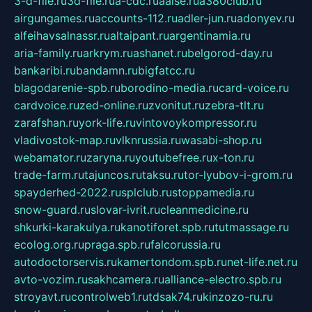
3-d-file.ru
3d-file.ru
a-cdc.ru
aalse.ru
a380club.ru
airgungames.ru
accounts-112.ru
adler-jun.ru
adonyev.ru
alfeihavsalnassr.ru
altaipant.ru
argentinamia.ru
aria-family.ru
arkrym.ru
ashanet.ru
belgorod-day.ru
bankaribi.ru
bandamn.ru
bigfatcc.ru
blagodarenie-spb.ru
borodino-media.ru
card-voice.ru
cardvoice.ru
zed-online.ru
zvonitut.ru
zebra-tlt.ru
zarafshan.ru
york-life.ru
vintovoykompressor.ru
vladivostok-map.ru
vlknrussia.ru
wasabi-shop.ru
webamator.ru
zaryna.ru
youtubefree.ru
x-ton.ru
trade-farm.ru
tajuncos.ru
taksu.ru
tor-lyubov-i-grom.ru
spayderhed-2022.ru
splclub.ru
stoppamedia.ru
snow-guard.ru
slovar-ivrit.ru
cleanmedicine.ru
shkurki-karakulya.ru
kanotiforet.spb.ru
tutmassage.ru
ecolog.org.ru
praga.spb.ru
falcorussia.ru
autodoctorservis.ru
kamertondom.spb.ru
net-life.net.ru
avto-vozim.ru
sakhcamera.ru
alliance-electro.spb.ru
stroyavt.ru
controlweb1.ru
tdsak74.ru
kinzozo-ru.ru