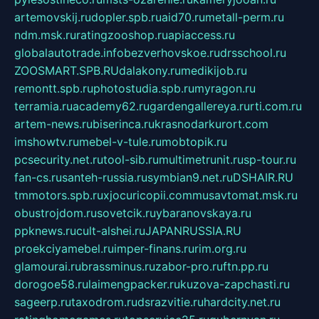
artemovskij.ru
dopler.spb.ru
aid70.ru
metall-perm.ru
ndm.msk.ru
ratingzooshop.ru
apiaccess.ru
globalautotrade.info
bezverhovskoe.ru
drsschool.ru
ZOOSMART.SPB.RU
dalakony.ru
medikijob.ru
remontt.spb.ru
photostudia.spb.ru
myragon.ru
terramia.ru
academy62.ru
gardengallereya.ru
rti.com.ru
artem-news.ru
biserinca.ru
krasnodarkurort.com
imshowtv.ru
mebel-v-tule.ru
mobtopik.ru
pcsecurity.net.ru
tool-sib.ru
multimetrunit.ru
sp-tour.ru
fan-cs.ru
santeh-russia.ru
symbian9.net.ru
DSHAIR.RU
tmmotors.spb.ru
xjocuricopii.com
musavtomat.msk.ru
obustrojdom.ru
sovetcik.ru
ybaranovskaya.ru
ppknews.ru
cult-alshei.ru
JAPANRUSSIA.RU
proekciyamebel.ru
imper-finans.ru
rim.org.ru
glamourai.ru
brassminus.ru
zabor-pro.ru
ftn.pp.ru
dorogoe58.ru
laimengpacker.ru
kuzova-zapchasti.ru
sageerp.ru
taxodrom.ru
dsrazvitie.ru
hardcity.net.ru