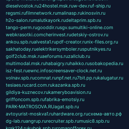
dieselvostok.ru
24hostel.msk.ru
w-dev.ru
f-ship.ru
regsmi.ru
filmnetwork.ru
malinasp.ru
kinosvin.ru
h2o-salon.ru
malutkayork.ru
deltaprim.spb.ru
tango-perm.ru
gooddir.ru
sgv.su
multiki-online.com
webkrasotki.com
cherinvest.ru
detskiy-ostrov.ru
ankou.spb.ru
alvesta1.ru
pdf-creator.ru
nix-files.org.ru
sakhatoday.ru
elektrikersymboler.ru
sputnikyes.ru
golf2club.msk.ru
aeforums.ru
zallclub.ru
multimodal.msk.ru
habaigry.ru
haikko.ru
sobakopedia.ru
isz-fest.ru
ewnc.info
screensaver-clock.net.ru
volnav.spb.ru
comnat.ru
npf.net.ru
7bit.pp.ru
kalugatur.ru
tesiaes.ru
card.com.ru
kazanka.spb.ru
gildiya-kuznecov.ru
kameryboavision.ru
griffoncom.spb.ru
fabrika-emotsiy.ru
PARK-MATROSOVA.RU
agat.spb.ru
avtoyurist-moskva1.ru
hardware.org.ru
схема-авто.рф
dg-lab.ru
angrup.ru
recruiter.spb.ru
music8.spb.ru
krsk124.ru
kubok.spb.ru
romanofforex.ru