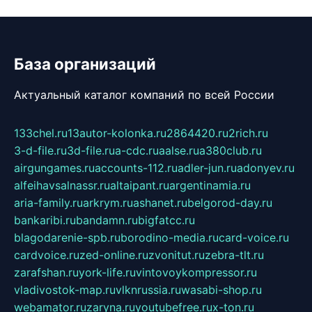
База организаций
Актуальный каталог компаний по всей России
133chel.ru
13autor-kolonka.ru
2864420.ru
2rich.ru
3-d-file.ru
3d-file.ru
a-cdc.ru
aalse.ru
a380club.ru
airgungames.ru
accounts-112.ru
adler-jun.ru
adonyev.ru
alfeihavsalnassr.ru
altaipant.ru
argentinamia.ru
aria-family.ru
arkrym.ru
ashanet.ru
belgorod-day.ru
bankaribi.ru
bandamn.ru
bigfatcc.ru
blagodarenie-spb.ru
borodino-media.ru
card-voice.ru
cardvoice.ru
zed-online.ru
zvonitut.ru
zebra-tlt.ru
zarafshan.ru
york-life.ru
vintovoykompressor.ru
vladivostok-map.ru
vlknrussia.ru
wasabi-shop.ru
webamator.ru
zaryna.ru
youtubefree.ru
x-ton.ru