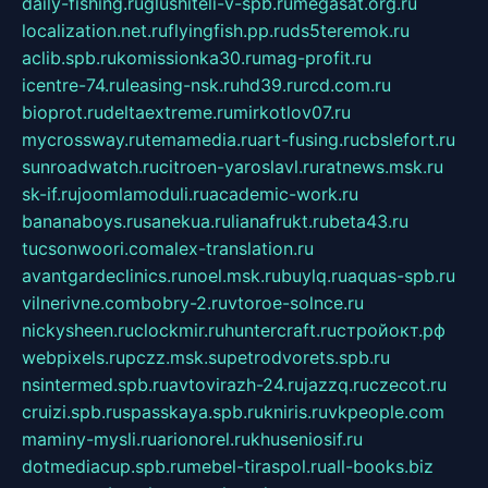
daily-fishing.ru
glushiteli-v-spb.ru
megasat.org.ru
localization.net.ru
flyingfish.pp.ru
ds5teremok.ru
aclib.spb.ru
komissionka30.ru
mag-profit.ru
icentre-74.ru
leasing-nsk.ru
hd39.ru
rcd.com.ru
bioprot.ru
deltaextreme.ru
mirkotlov07.ru
mycrossway.ru
temamedia.ru
art-fusing.ru
cbslefort.ru
sunroadwatch.ru
citroen-yaroslavl.ru
ratnews.msk.ru
sk-if.ru
joomlamoduli.ru
academic-work.ru
bananaboys.ru
sanekua.ru
lianafrukt.ru
beta43.ru
tucsonwoori.com
alex-translation.ru
avantgardeclinics.ru
noel.msk.ru
buylq.ru
aquas-spb.ru
vilnerivne.com
bobry-2.ru
vtoroe-solnce.ru
nickysheen.ru
clockmir.ru
huntercraft.ru
стройокт.рф
webpixels.ru
pczz.msk.su
petrodvorets.spb.ru
nsintermed.spb.ru
avtovirazh-24.ru
jazzq.ru
czecot.ru
cruizi.spb.ru
spasskaya.spb.ru
kniris.ru
vkpeople.com
maminy-mysli.ru
arionorel.ru
khuseniosif.ru
dotmediacup.spb.ru
mebel-tiraspol.ru
all-books.biz