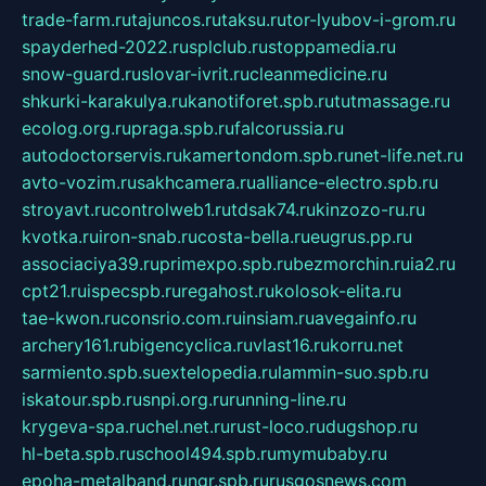
trade-farm.ru
tajuncos.ru
taksu.ru
tor-lyubov-i-grom.ru
spayderhed-2022.ru
splclub.ru
stoppamedia.ru
snow-guard.ru
slovar-ivrit.ru
cleanmedicine.ru
shkurki-karakulya.ru
kanotiforet.spb.ru
tutmassage.ru
ecolog.org.ru
praga.spb.ru
falcorussia.ru
autodoctorservis.ru
kamertondom.spb.ru
net-life.net.ru
avto-vozim.ru
sakhcamera.ru
alliance-electro.spb.ru
stroyavt.ru
controlweb1.ru
tdsak74.ru
kinzozo-ru.ru
kvotka.ru
iron-snab.ru
costa-bella.ru
eugrus.pp.ru
associaciya39.ru
primexpo.spb.ru
bezmorchin.ru
ia2.ru
cpt21.ru
ispecspb.ru
regahost.ru
kolosok-elita.ru
tae-kwon.ru
consrio.com.ru
insiam.ru
avegainfo.ru
archery161.ru
bigencyclica.ru
vlast16.ru
korru.net
sarmiento.spb.su
extelopedia.ru
lammin-suo.spb.ru
iskatour.spb.ru
snpi.org.ru
running-line.ru
krygeva-spa.ru
chel.net.ru
rust-loco.ru
dugshop.ru
hl-beta.spb.ru
school494.spb.ru
mymubaby.ru
epoha-metalband.ru
ngr.spb.ru
rusgosnews.com