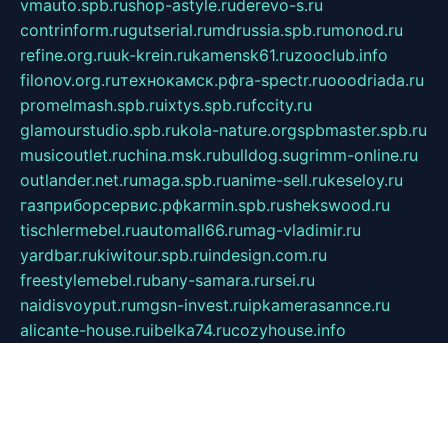
vmauto.spb.ru
shop-astyle.ru
derevo-s.ru
contrinform.ru
gutserial.ru
mdrussia.spb.ru
monod.ru
refine.org.ru
uk-krein.ru
kamensk61.ru
zooclub.info
filonov.org.ru
технокамск.рф
ra-spectr.ru
ooodriada.ru
promelmash.spb.ru
ixtys.spb.ru
fccity.ru
glamourstudio.spb.ru
kola-nature.org
spbmaster.spb.ru
musicoutlet.ru
china.msk.ru
bulldog.su
grimm-online.ru
outlander.net.ru
maga.spb.ru
anime-sell.ru
keseloy.ru
газприборсервис.рф
karmin.spb.ru
shekswood.ru
tischlermebel.ru
automall66.ru
mag-vladimir.ru
yardbar.ru
kiwitour.spb.ru
indesign.com.ru
freestylemebel.ru
bany-samara.ru
rsei.ru
naidisvoyput.ru
mgsn-invest.ru
ipkamerasannce.ru
alicante-house.ru
ibelka74.ru
cozyhouse.info
vlkargalev-studio.ru
700mb.ru
figura-ufa.ru
alina-live.ru
belarusiannews.ru
womenknow.ru
dos-vniimk.ru
sega.net.ru
dv.net.ru
phenomenonsofhistory.com
telesputnik.net.ru
wall.pp.ru
pylesosroidmi.ru