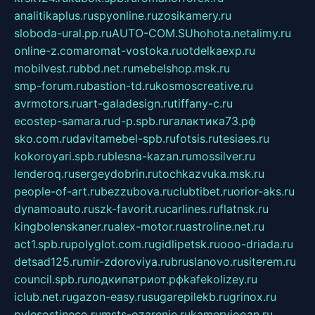
analitikaplus.ru
spyonline.ru
zosikamery.ru
sloboda-ural.pp.ru
AUTO-COM.SU
hohota.net
alimy.ru
online-z.com
aromat-vostoka.ru
otdelkaexp.ru
mobilvest.ru
bbd.net.ru
mebelshop.msk.ru
smp-forum.ru
bastion-td.ru
kosmoscreative.ru
avrmotors.ru
art-galadesign.ru
tiffany-c.ru
ecostep-samara.ru
d-p.spb.ru
галактика73.рф
sko.com.ru
davitamebel-spb.ru
fotsis.ru
tesiaes.ru
kokoroyari.spb.ru
blesna-kazan.ru
mossilver.ru
lenderoq.ru
sergeydobrin.ru
tochkazvuka.msk.ru
people-of-art.ru
bezzubova.ru
clubtibet.ru
orior-aks.ru
dynamoauto.ru
szk-favorit.ru
carlines.ru
flatnsk.ru
kingbolenskaner.ru
alex-motor.ru
astroline.net.ru
act1.spb.ru
polyglot.com.ru
gidlipetsk.ru
ooo-driada.ru
detsad125.ru
mir-zdoroviya.ru
bruslanovo.ru
siterem.ru
council.spb.ru
лодкипатриот.рф
kafekolizey.ru
iclub.net.ru
gazon-easy.ru
sugarepilekb.ru
grinox.ru
pylesostineco.ru
msts-ozarenie.ru
kameryjooan.ru