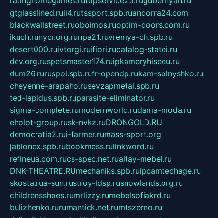
ratinghomegames.ru
topservice25.ru
gubernyan.ru
gtglasslined.ru
ii4.ru
tssport.spb.ru
andorra24.com
blackwallstreet.ru
oboimos.ru
optim-doors.com.ru
ikuch.ru
nycr.org.ru
npa21.ru
vremya-ch.spb.ru
desert000.ru
ivtorgi.ru
ifiori.ru
catalog-statei.ru
dcv.org.ru
spetsmaster174.ru
ipkameryhiseeu.ru
dum26.ru
ruspol.spb.ru
fr-opendp.ru
kam-solnyshko.ru
cheyenne-arapaho.ru
sevzapmetal.spb.ru
ted-lapidus.spb.ru
parasite-eliminator.ru
sigma-complete.ru
modernworld.ru
dama-moda.ru
eholot-group.ru
sk-nvkz.ru
DRONGOLD.RU
democratia2.ru
i-farmer.ru
mass-sport.org
jablonex.spb.ru
bookmess.ru
linkword.ru
refineua.com.ru
cs-spec.net.ru
altay-mebel.ru
DNK-THEATRE.RU
mechaniks.spb.ru
ipcamtechage.ru
skosta.ru
a-sun.ru
stroy-ldsp.ru
snowlands.org.ru
childrensshoes.ru
mrlizzy.ru
mebelsofiakrd.ru
bulizhenko.ru
rumantick.net.ru
mtszerno.ru