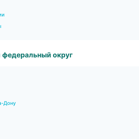
ии
ы
 федеральный округ
а-Дону