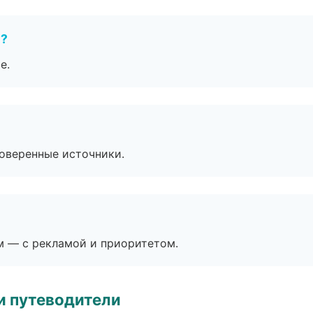
е?
е.
роверенные источники.
м — с рекламой и приоритетом.
и путеводители