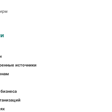
фирм
ми
и
еренные источники
онам
 бизнеса
ганизаций
иях