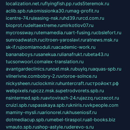
localization.net.ru
flyingfish.pp.ru
ds5teremok.ru
aclib.spb.ru
komissionka30.ru
mag-profit.ru
icentre-74.ru
leasing-nsk.ru
hd39.ru
rcd.com.ru
bioprot.ru
deltaextreme.ru
mirkotlov07.ru
mycrossway.ru
temamedia.ru
art-fusing.ru
cbslefort.ru
sunroadwatch.ru
citroen-yaroslavl.ru
ratnews.msk.ru
sk-if.ru
joomlamoduli.ru
academic-work.ru
bananaboys.ru
sanekua.ru
lianafrukt.ru
beta43.ru
tucsonwoori.com
alex-translation.ru
avantgardeclinics.ru
noel.msk.ru
buylq.ru
aquas-spb.ru
vilnerivne.com
bobry-2.ru
vtoroe-solnce.ru
nickysheen.ru
clockmir.ru
huntercraft.ru
стройокт.рф
webpixels.ru
pczz.msk.su
petrodvorets.spb.ru
nsintermed.spb.ru
avtovirazh-24.ru
jazzq.ru
czecot.ru
cruizi.spb.ru
spasskaya.spb.ru
kniris.ru
vkpeople.com
maminy-mysli.ru
arionorel.ru
khuseniosif.ru
dotmediacup.spb.ru
mebel-tiraspol.ru
all-books.biz
vmauto.spb.ru
shop-astyle.ru
derevo-s.ru