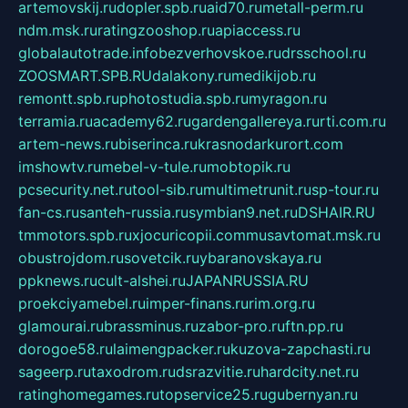
artemovskij.ru
dopler.spb.ru
aid70.ru
metall-perm.ru
ndm.msk.ru
ratingzooshop.ru
apiaccess.ru
globalautotrade.info
bezverhovskoe.ru
drsschool.ru
ZOOSMART.SPB.RU
dalakony.ru
medikijob.ru
remontt.spb.ru
photostudia.spb.ru
myragon.ru
terramia.ru
academy62.ru
gardengallereya.ru
rti.com.ru
artem-news.ru
biserinca.ru
krasnodarkurort.com
imshowtv.ru
mebel-v-tule.ru
mobtopik.ru
pcsecurity.net.ru
tool-sib.ru
multimetrunit.ru
sp-tour.ru
fan-cs.ru
santeh-russia.ru
symbian9.net.ru
DSHAIR.RU
tmmotors.spb.ru
xjocuricopii.com
musavtomat.msk.ru
obustrojdom.ru
sovetcik.ru
ybaranovskaya.ru
ppknews.ru
cult-alshei.ru
JAPANRUSSIA.RU
proekciyamebel.ru
imper-finans.ru
rim.org.ru
glamourai.ru
brassminus.ru
zabor-pro.ru
ftn.pp.ru
dorogoe58.ru
laimengpacker.ru
kuzova-zapchasti.ru
sageerp.ru
taxodrom.ru
dsrazvitie.ru
hardcity.net.ru
ratinghomegames.ru
topservice25.ru
gubernyan.ru