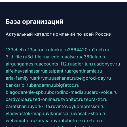
База организаций
Актуальный каталог компаний по всей России
133chel.ru
13autor-kolonka.ru
2864420.ru
2rich.ru
3-d-file.ru
3d-file.ru
a-cdc.ru
aalse.ru
a380club.ru
airgungames.ru
accounts-112.ru
adler-jun.ru
adonyev.ru
alfeihavsalnassr.ru
altaipant.ru
argentinamia.ru
aria-family.ru
arkrym.ru
ashanet.ru
belgorod-day.ru
bankaribi.ru
bandamn.ru
bigfatcc.ru
blagodarenie-spb.ru
borodino-media.ru
card-voice.ru
cardvoice.ru
zed-online.ru
zvonitut.ru
zebra-tlt.ru
zarafshan.ru
york-life.ru
vintovoykompressor.ru
vladivostok-map.ru
vlknrussia.ru
wasabi-shop.ru
webamator.ru
zaryna.ru
youtubefree.ru
x-ton.ru