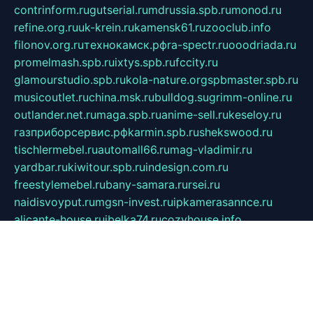
contrinform.ru
gutserial.ru
mdrussia.spb.ru
monod.ru
refine.org.ru
uk-krein.ru
kamensk61.ru
zooclub.info
filonov.org.ru
технокамск.рф
ra-spectr.ru
ooodriada.ru
promelmash.spb.ru
ixtys.spb.ru
fccity.ru
glamourstudio.spb.ru
kola-nature.org
spbmaster.spb.ru
musicoutlet.ru
china.msk.ru
bulldog.su
grimm-online.ru
outlander.net.ru
maga.spb.ru
anime-sell.ru
keseloy.ru
газприборсервис.рф
karmin.spb.ru
shekswood.ru
tischlermebel.ru
automall66.ru
mag-vladimir.ru
yardbar.ru
kiwitour.spb.ru
indesign.com.ru
freestylemebel.ru
bany-samara.ru
rsei.ru
naidisvoyput.ru
mgsn-invest.ru
ipkamerasannce.ru
alicante-house.ru
ibelka74.ru
cozyhouse.info
vlkargalev-studio.ru
700mb.ru
figura-ufa.ru
alina-live.ru
belarusiannews.ru
womenknow.ru
dos-vniimk.ru
sega.net.ru
dv.net.ru
phenomenonsofhistory.com
telesputnik.net.ru
wall.pp.ru
pylesosroidmi.ru
gtc-clan.ru
cligs.ru
bibikazap.ru
popova.org.ru