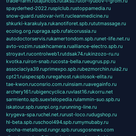
trade-farm.ru
tajuncos.ru
taksu.ru
tor-lyubov-i-grom.ru
spayderhed-2022.ru
splclub.ru
stoppamedia.ru
snow-guard.ru
slovar-ivrit.ru
cleanmedicine.ru
shkurki-karakulya.ru
kanotiforet.spb.ru
tutmassage.ru
ecolog.org.ru
praga.spb.ru
falcorussia.ru
autodoctorservis.ru
kamertondom.spb.ru
net-life.net.ru
avto-vozim.ru
sakhcamera.ru
alliance-electro.spb.ru
stroyavt.ru
controlweb1.ru
tdsak74.ru
kinzozo-ru.ru
kvotka.ru
iron-snab.ru
costa-bella.ru
eugrus.pp.ru
associaciya39.ru
primexpo.spb.ru
bezmorchin.ru
ia2.ru
cpt21.ru
ispecspb.ru
regahost.ru
kolosok-elita.ru
tae-kwon.ru
consrio.com.ru
insiam.ru
avegainfo.ru
archery161.ru
bigencyclica.ru
vlast16.ru
korru.net
sarmiento.spb.su
extelopedia.ru
lammin-suo.spb.ru
iskatour.spb.ru
snpi.org.ru
running-line.ru
krygeva-spa.ru
chel.net.ru
rust-loco.ru
dugshop.ru
hl-beta.spb.ru
school494.spb.ru
mymubaby.ru
epoha-metalband.ru
ngr.spb.ru
rusgosnews.com