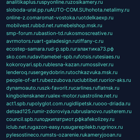
analitikaplus.ru
spyonline.ru
zosikamery.ru
sloboda-ural.pp.ru
AUTO-COM.SU
hohota.net
alimy.ru
online-z.com
aromat-vostoka.ru
otdelkaexp.ru
mobilvest.ru
bbd.net.ru
mebelshop.msk.ru
smp-forum.ru
bastion-td.ru
kosmoscreative.ru
avrmotors.ru
art-galadesign.ru
tiffany-c.ru
ecostep-samara.ru
d-p.spb.ru
галактика73.рф
sko.com.ru
davitamebel-spb.ru
fotsis.ru
tesiaes.ru
kokoroyari.spb.ru
blesna-kazan.ru
mossilver.ru
lenderoq.ru
sergeydobrin.ru
tochkazvuka.msk.ru
people-of-art.ru
bezzubova.ru
clubtibet.ru
orior-aks.ru
dynamoauto.ru
szk-favorit.ru
carlines.ru
flatnsk.ru
kingbolenskaner.ru
alex-motor.ru
astroline.net.ru
act1.spb.ru
polyglot.com.ru
gidlipetsk.ru
ooo-driada.ru
detsad125.ru
mir-zdoroviya.ru
bruslanovo.ru
siterem.ru
council.spb.ru
лодкипатриот.рф
kafekolizey.ru
iclub.net.ru
gazon-easy.ru
sugarepilekb.ru
grinox.ru
pylesostineco.ru
msts-ozarenie.ru
kameryjooan.ru