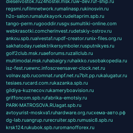
dieselvostok.ru
24hostel.msk.ru
w-dev.ru
f-ship.ru
regsmi.ru
filmnetwork.ru
malinasp.ru
kinosvin.ru
h2o-salon.ru
malutkayork.ru
deltaprim.spb.ru
tango-perm.ru
gooddir.ru
sgv.su
multiki-online.com
webkrasotki.com
cherinvest.ru
detskiy-ostrov.ru
ankou.spb.ru
alvesta1.ru
pdf-creator.ru
nix-files.org.ru
sakhatoday.ru
elektrikersymboler.ru
sputnikyes.ru
golf2club.msk.ru
aeforums.ru
zallclub.ru
multimodal.msk.ru
habaigry.ru
haikko.ru
sobakopedia.ru
isz-fest.ru
ewnc.info
screensaver-clock.net.ru
volnav.spb.ru
comnat.ru
npf.net.ru
7bit.pp.ru
kalugatur.ru
tesiaes.ru
card.com.ru
kazanka.spb.ru
gildiya-kuznecov.ru
kameryboavision.ru
griffoncom.spb.ru
fabrika-emotsiy.ru
PARK-MATROSOVA.RU
agat.spb.ru
avtoyurist-moskva1.ru
hardware.org.ru
схема-авто.рф
dg-lab.ru
angrup.ru
recruiter.spb.ru
music8.spb.ru
krsk124.ru
kubok.spb.ru
romanofforex.ru