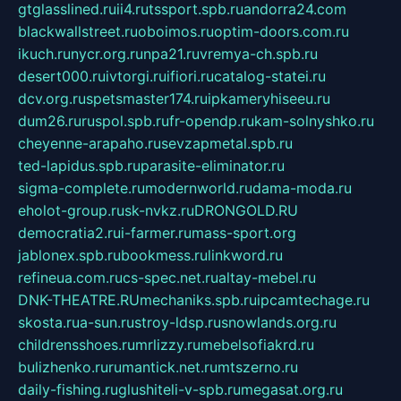
gtglasslined.ru
ii4.ru
tssport.spb.ru
andorra24.com
blackwallstreet.ru
oboimos.ru
optim-doors.com.ru
ikuch.ru
nycr.org.ru
npa21.ru
vremya-ch.spb.ru
desert000.ru
ivtorgi.ru
ifiori.ru
catalog-statei.ru
dcv.org.ru
spetsmaster174.ru
ipkameryhiseeu.ru
dum26.ru
ruspol.spb.ru
fr-opendp.ru
kam-solnyshko.ru
cheyenne-arapaho.ru
sevzapmetal.spb.ru
ted-lapidus.spb.ru
parasite-eliminator.ru
sigma-complete.ru
modernworld.ru
dama-moda.ru
eholot-group.ru
sk-nvkz.ru
DRONGOLD.RU
democratia2.ru
i-farmer.ru
mass-sport.org
jablonex.spb.ru
bookmess.ru
linkword.ru
refineua.com.ru
cs-spec.net.ru
altay-mebel.ru
DNK-THEATRE.RU
mechaniks.spb.ru
ipcamtechage.ru
skosta.ru
a-sun.ru
stroy-ldsp.ru
snowlands.org.ru
childrensshoes.ru
mrlizzy.ru
mebelsofiakrd.ru
bulizhenko.ru
rumantick.net.ru
mtszerno.ru
daily-fishing.ru
glushiteli-v-spb.ru
megasat.org.ru