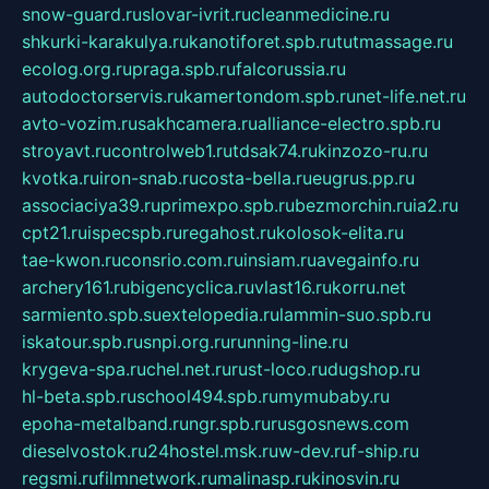
snow-guard.ru
slovar-ivrit.ru
cleanmedicine.ru
shkurki-karakulya.ru
kanotiforet.spb.ru
tutmassage.ru
ecolog.org.ru
praga.spb.ru
falcorussia.ru
autodoctorservis.ru
kamertondom.spb.ru
net-life.net.ru
avto-vozim.ru
sakhcamera.ru
alliance-electro.spb.ru
stroyavt.ru
controlweb1.ru
tdsak74.ru
kinzozo-ru.ru
kvotka.ru
iron-snab.ru
costa-bella.ru
eugrus.pp.ru
associaciya39.ru
primexpo.spb.ru
bezmorchin.ru
ia2.ru
cpt21.ru
ispecspb.ru
regahost.ru
kolosok-elita.ru
tae-kwon.ru
consrio.com.ru
insiam.ru
avegainfo.ru
archery161.ru
bigencyclica.ru
vlast16.ru
korru.net
sarmiento.spb.su
extelopedia.ru
lammin-suo.spb.ru
iskatour.spb.ru
snpi.org.ru
running-line.ru
krygeva-spa.ru
chel.net.ru
rust-loco.ru
dugshop.ru
hl-beta.spb.ru
school494.spb.ru
mymubaby.ru
epoha-metalband.ru
ngr.spb.ru
rusgosnews.com
dieselvostok.ru
24hostel.msk.ru
w-dev.ru
f-ship.ru
regsmi.ru
filmnetwork.ru
malinasp.ru
kinosvin.ru