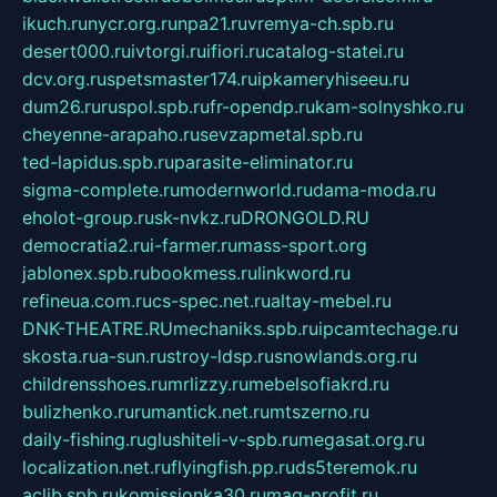
ikuch.ru
nycr.org.ru
npa21.ru
vremya-ch.spb.ru
desert000.ru
ivtorgi.ru
ifiori.ru
catalog-statei.ru
dcv.org.ru
spetsmaster174.ru
ipkameryhiseeu.ru
dum26.ru
ruspol.spb.ru
fr-opendp.ru
kam-solnyshko.ru
cheyenne-arapaho.ru
sevzapmetal.spb.ru
ted-lapidus.spb.ru
parasite-eliminator.ru
sigma-complete.ru
modernworld.ru
dama-moda.ru
eholot-group.ru
sk-nvkz.ru
DRONGOLD.RU
democratia2.ru
i-farmer.ru
mass-sport.org
jablonex.spb.ru
bookmess.ru
linkword.ru
refineua.com.ru
cs-spec.net.ru
altay-mebel.ru
DNK-THEATRE.RU
mechaniks.spb.ru
ipcamtechage.ru
skosta.ru
a-sun.ru
stroy-ldsp.ru
snowlands.org.ru
childrensshoes.ru
mrlizzy.ru
mebelsofiakrd.ru
bulizhenko.ru
rumantick.net.ru
mtszerno.ru
daily-fishing.ru
glushiteli-v-spb.ru
megasat.org.ru
localization.net.ru
flyingfish.pp.ru
ds5teremok.ru
aclib.spb.ru
komissionka30.ru
mag-profit.ru