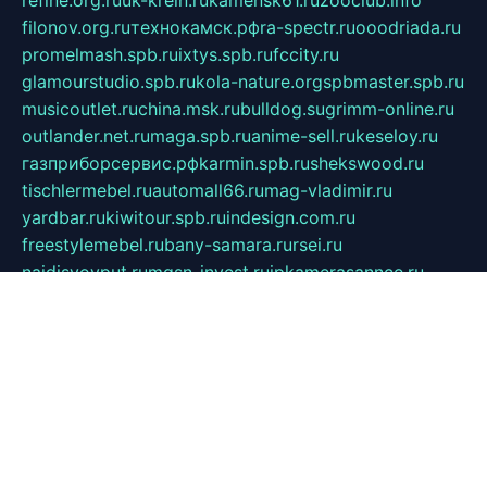
filonov.org.ru
технокамск.рф
ra-spectr.ru
ooodriada.ru
promelmash.spb.ru
ixtys.spb.ru
fccity.ru
glamourstudio.spb.ru
kola-nature.org
spbmaster.spb.ru
musicoutlet.ru
china.msk.ru
bulldog.su
grimm-online.ru
outlander.net.ru
maga.spb.ru
anime-sell.ru
keseloy.ru
газприборсервис.рф
karmin.spb.ru
shekswood.ru
tischlermebel.ru
automall66.ru
mag-vladimir.ru
yardbar.ru
kiwitour.spb.ru
indesign.com.ru
freestylemebel.ru
bany-samara.ru
rsei.ru
naidisvoyput.ru
mgsn-invest.ru
ipkamerasannce.ru
alicante-house.ru
ibelka74.ru
cozyhouse.info
vlkargalev-studio.ru
700mb.ru
figura-ufa.ru
alina-live.ru
belarusiannews.ru
womenknow.ru
dos-vniimk.ru
sega.net.ru
dv.net.ru
phenomenonsofhistory.com
telesputnik.net.ru
wall.pp.ru
pylesosroidmi.ru
gtc-clan.ru
cligs.ru
bibikazap.ru
popova.org.ru
netwhistler.spb.ru
bellvil.ru
bonzon.ru
iss-vladik.ru