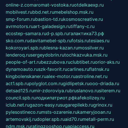
online-z.com
aromat-vostoka.ru
otdelkaexp.ru
mobilvest.ru
bbd.net.ru
mebelshop.msk.ru
smp-forum.ru
bastion-td.ru
kosmoscreative.ru
avrmotors.ru
art-galadesign.ru
tiffany-c.ru
ecostep-samara.ru
d-p.spb.ru
галактика73.рф
sko.com.ru
davitamebel-spb.ru
fotsis.ru
tesiaes.ru
kokoroyari.spb.ru
blesna-kazan.ru
mossilver.ru
lenderoq.ru
sergeydobrin.ru
tochkazvuka.msk.ru
people-of-art.ru
bezzubova.ru
clubtibet.ru
orior-aks.ru
dynamoauto.ru
szk-favorit.ru
carlines.ru
flatnsk.ru
kingbolenskaner.ru
alex-motor.ru
astroline.net.ru
act1.spb.ru
polyglot.com.ru
gidlipetsk.ru
ooo-driada.ru
detsad125.ru
mir-zdoroviya.ru
bruslanovo.ru
siterem.ru
council.spb.ru
лодкипатриот.рф
kafekolizey.ru
iclub.net.ru
gazon-easy.ru
sugarepilekb.ru
grinox.ru
pylesostineco.ru
msts-ozarenie.ru
kameryjooan.ru
artemovskij.ru
dopler.spb.ru
aid70.ru
metall-perm.ru
ndm.msk.ru
ratingzooshop.ru
apiaccess.ru