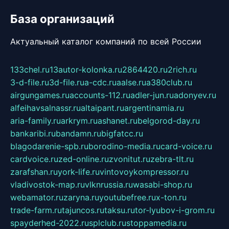
База организаций
Актуальный каталог компаний по всей России
133chel.ru
13autor-kolonka.ru
2864420.ru
2rich.ru
3-d-file.ru
3d-file.ru
a-cdc.ru
aalse.ru
a380club.ru
airgungames.ru
accounts-112.ru
adler-jun.ru
adonyev.ru
alfeihavsalnassr.ru
altaipant.ru
argentinamia.ru
aria-family.ru
arkrym.ru
ashanet.ru
belgorod-day.ru
bankaribi.ru
bandamn.ru
bigfatcc.ru
blagodarenie-spb.ru
borodino-media.ru
card-voice.ru
cardvoice.ru
zed-online.ru
zvonitut.ru
zebra-tlt.ru
zarafshan.ru
york-life.ru
vintovoykompressor.ru
vladivostok-map.ru
vlknrussia.ru
wasabi-shop.ru
webamator.ru
zaryna.ru
youtubefree.ru
x-ton.ru
trade-farm.ru
tajuncos.ru
taksu.ru
tor-lyubov-i-grom.ru
spayderhed-2022.ru
splclub.ru
stoppamedia.ru