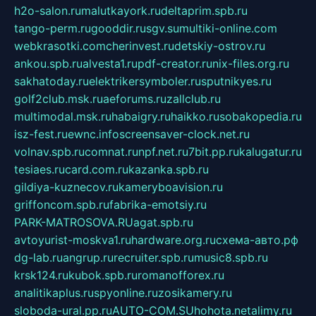
h2o-salon.ru
malutkayork.ru
deltaprim.spb.ru
tango-perm.ru
gooddir.ru
sgv.su
multiki-online.com
webkrasotki.com
cherinvest.ru
detskiy-ostrov.ru
ankou.spb.ru
alvesta1.ru
pdf-creator.ru
nix-files.org.ru
sakhatoday.ru
elektrikersymboler.ru
sputnikyes.ru
golf2club.msk.ru
aeforums.ru
zallclub.ru
multimodal.msk.ru
habaigry.ru
haikko.ru
sobakopedia.ru
isz-fest.ru
ewnc.info
screensaver-clock.net.ru
volnav.spb.ru
comnat.ru
npf.net.ru
7bit.pp.ru
kalugatur.ru
tesiaes.ru
card.com.ru
kazanka.spb.ru
gildiya-kuznecov.ru
kameryboavision.ru
griffoncom.spb.ru
fabrika-emotsiy.ru
PARK-MATROSOVA.RU
agat.spb.ru
avtoyurist-moskva1.ru
hardware.org.ru
схема-авто.рф
dg-lab.ru
angrup.ru
recruiter.spb.ru
music8.spb.ru
krsk124.ru
kubok.spb.ru
romanofforex.ru
analitikaplus.ru
spyonline.ru
zosikamery.ru
sloboda-ural.pp.ru
AUTO-COM.SU
hohota.net
alimy.ru