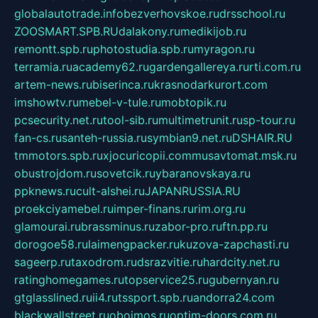
globalautotrade.info
bezverhovskoe.ru
drsschool.ru
ZOOSMART.SPB.RU
dalakony.ru
medikijob.ru
remontt.spb.ru
photostudia.spb.ru
myragon.ru
terramia.ru
academy62.ru
gardengallereya.ru
rti.com.ru
artem-news.ru
biserinca.ru
krasnodarkurort.com
imshowtv.ru
mebel-v-tule.ru
mobtopik.ru
pcsecurity.net.ru
tool-sib.ru
multimetrunit.ru
sp-tour.ru
fan-cs.ru
santeh-russia.ru
symbian9.net.ru
DSHAIR.RU
tmmotors.spb.ru
xjocuricopii.com
musavtomat.msk.ru
obustrojdom.ru
sovetcik.ru
ybaranovskaya.ru
ppknews.ru
cult-alshei.ru
JAPANRUSSIA.RU
proekciyamebel.ru
imper-finans.ru
rim.org.ru
glamourai.ru
brassminus.ru
zabor-pro.ru
ftn.pp.ru
dorogoe58.ru
laimengpacker.ru
kuzova-zapchasti.ru
sageerp.ru
taxodrom.ru
dsrazvitie.ru
hardcity.net.ru
ratinghomegames.ru
topservice25.ru
gubernyan.ru
gtglasslined.ru
ii4.ru
tssport.spb.ru
andorra24.com
blackwallstreet.ru
oboimos.ru
optim-doors.com.ru