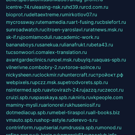
icentre-74.ru
leasing-nsk.ru
hd39.ru
rcd.com.ru
bioprot.ru
deltaextreme.ru
mirkotlov07.ru
mycrossway.ru
temamedia.ru
art-fusing.ru
cbslefort.ru
sunroadwatch.ru
citroen-yaroslavl.ru
ratnews.msk.ru
sk-if.ru
joomlamoduli.ru
academic-work.ru
bananaboys.ru
sanekua.ru
lianafrukt.ru
beta43.ru
tucsonwoori.com
alex-translation.ru
avantgardeclinics.ru
noel.msk.ru
buylq.ru
aquas-spb.ru
vilnerivne.com
bobry-2.ru
vtoroe-solnce.ru
nickysheen.ru
clockmir.ru
huntercraft.ru
стройокт.рф
webpixels.ru
pczz.msk.su
petrodvorets.spb.ru
nsintermed.spb.ru
avtovirazh-24.ru
jazzq.ru
czecot.ru
cruizi.spb.ru
spasskaya.spb.ru
kniris.ru
vkpeople.com
maminy-mysli.ru
arionorel.ru
khuseniosif.ru
dotmediacup.spb.ru
mebel-tiraspol.ru
all-books.biz
vmauto.spb.ru
shop-astyle.ru
derevo-s.ru
contrinform.ru
gutserial.ru
mdrussia.spb.ru
monod.ru
refine.org.ru
uk-krein.ru
kamensk61.ru
zooclub.info