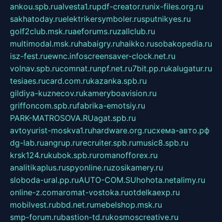
ankou.spb.ru
alvesta1.ru
pdf-creator.ru
nix-files.org.ru
sakhatoday.ru
elektrikersymboler.ru
sputnikyes.ru
golf2club.msk.ru
aeforums.ru
zallclub.ru
multimodal.msk.ru
habaigry.ru
haikko.ru
sobakopedia.ru
isz-fest.ru
ewnc.info
screensaver-clock.net.ru
volnav.spb.ru
comnat.ru
npf.net.ru
7bit.pp.ru
kalugatur.ru
tesiaes.ru
card.com.ru
kazanka.spb.ru
gildiya-kuznecov.ru
kameryboavision.ru
griffoncom.spb.ru
fabrika-emotsiy.ru
PARK-MATROSOVA.RU
agat.spb.ru
avtoyurist-moskva1.ru
hardware.org.ru
схема-авто.рф
dg-lab.ru
angrup.ru
recruiter.spb.ru
music8.spb.ru
krsk124.ru
kubok.spb.ru
romanofforex.ru
analitikaplus.ru
spyonline.ru
zosikamery.ru
sloboda-ural.pp.ru
AUTO-COM.SU
hohota.net
alimy.ru
online-z.com
aromat-vostoka.ru
otdelkaexp.ru
mobilvest.ru
bbd.net.ru
mebelshop.msk.ru
smp-forum.ru
bastion-td.ru
kosmoscreative.ru