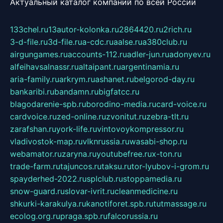
Актуальный каталог компаний по всей России
133chel.ru
13autor-kolonka.ru
2864420.ru
2rich.ru
3-d-file.ru
3d-file.ru
a-cdc.ru
aalse.ru
a380club.ru
airgungames.ru
accounts-112.ru
adler-jun.ru
adonyev.ru
alfeihavsalnassr.ru
altaipant.ru
argentinamia.ru
aria-family.ru
arkrym.ru
ashanet.ru
belgorod-day.ru
bankaribi.ru
bandamn.ru
bigfatcc.ru
blagodarenie-spb.ru
borodino-media.ru
card-voice.ru
cardvoice.ru
zed-online.ru
zvonitut.ru
zebra-tlt.ru
zarafshan.ru
york-life.ru
vintovoykompressor.ru
vladivostok-map.ru
vlknrussia.ru
wasabi-shop.ru
webamator.ru
zaryna.ru
youtubefree.ru
x-ton.ru
trade-farm.ru
tajuncos.ru
taksu.ru
tor-lyubov-i-grom.ru
spayderhed-2022.ru
splclub.ru
stoppamedia.ru
snow-guard.ru
slovar-ivrit.ru
cleanmedicine.ru
shkurki-karakulya.ru
kanotiforet.spb.ru
tutmassage.ru
ecolog.org.ru
praga.spb.ru
falcorussia.ru