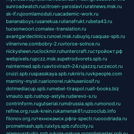
sunroadwatch.ru
citroen-yaroslavl.ru
ratnews.msk.ru
sk-if.ru
joomlamoduli.ru
academic-work.ru
bananaboys.ru
sanekua.ru
lianafrukt.ru
beta43.ru
tucsonwoori.com
alex-translation.ru
avantgardeclinics.ru
noel.msk.ru
buylq.ru
aquas-spb.ru
vilnerivne.com
bobry-2.ru
vtoroe-solnce.ru
nickysheen.ru
clockmir.ru
huntercraft.ru
стройокт.рф
webpixels.ru
pczz.msk.su
petrodvorets.spb.ru
nsintermed.spb.ru
avtovirazh-24.ru
jazzq.ru
czecot.ru
cruizi.spb.ru
spasskaya.spb.ru
kniris.ru
vkpeople.com
maminy-mysli.ru
arionorel.ru
khuseniosif.ru
dotmediacup.spb.ru
mebel-tiraspol.ru
all-books.biz
vmauto.spb.ru
shop-astyle.ru
derevo-s.ru
contrinform.ru
gutserial.ru
mdrussia.spb.ru
monod.ru
refine.org.ru
uk-krein.ru
kamensk61.ru
zooclub.info
filonov.org.ru
технокамск.рф
ra-spectr.ru
ooodriada.ru
promelmash.spb.ru
ixtys.spb.ru
fccity.ru
glamourstudio.spb.ru
kola-nature.org
spbmaster.spb.ru