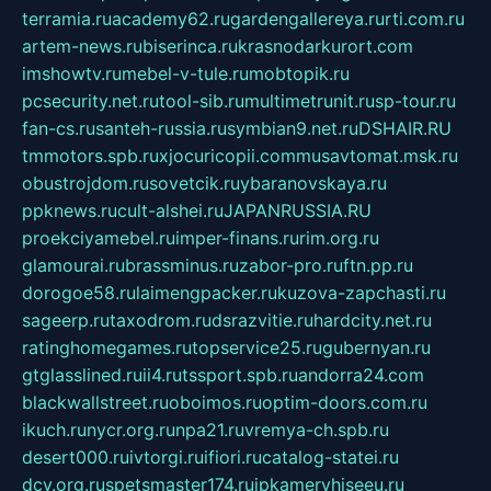
terramia.ru
academy62.ru
gardengallereya.ru
rti.com.ru
artem-news.ru
biserinca.ru
krasnodarkurort.com
imshowtv.ru
mebel-v-tule.ru
mobtopik.ru
pcsecurity.net.ru
tool-sib.ru
multimetrunit.ru
sp-tour.ru
fan-cs.ru
santeh-russia.ru
symbian9.net.ru
DSHAIR.RU
tmmotors.spb.ru
xjocuricopii.com
musavtomat.msk.ru
obustrojdom.ru
sovetcik.ru
ybaranovskaya.ru
ppknews.ru
cult-alshei.ru
JAPANRUSSIA.RU
proekciyamebel.ru
imper-finans.ru
rim.org.ru
glamourai.ru
brassminus.ru
zabor-pro.ru
ftn.pp.ru
dorogoe58.ru
laimengpacker.ru
kuzova-zapchasti.ru
sageerp.ru
taxodrom.ru
dsrazvitie.ru
hardcity.net.ru
ratinghomegames.ru
topservice25.ru
gubernyan.ru
gtglasslined.ru
ii4.ru
tssport.spb.ru
andorra24.com
blackwallstreet.ru
oboimos.ru
optim-doors.com.ru
ikuch.ru
nycr.org.ru
npa21.ru
vremya-ch.spb.ru
desert000.ru
ivtorgi.ru
ifiori.ru
catalog-statei.ru
dcv.org.ru
spetsmaster174.ru
ipkameryhiseeu.ru