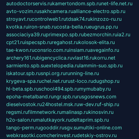
autodoctorservis.ru
kamertondom.spb.ru
net-life.net.ru
avto-vozim.ru
sakhcamera.ru
alliance-electro.spb.ru
stroyavt.ru
controlweb1.ru
tdsak74.ru
kinzozo-ru.ru
kvotka.ru
iron-snab.ru
costa-bella.ru
eugrus.pp.ru
associaciya39.ru
primexpo.spb.ru
bezmorchin.ru
ia2.ru
cpt21.ru
ispecspb.ru
regahost.ru
kolosok-elita.ru
tae-kwon.ru
consrio.com.ru
insiam.ru
avegainfo.ru
archery161.ru
bigencyclica.ru
vlast16.ru
korru.net
sarmiento.spb.su
extelopedia.ru
lammin-suo.spb.ru
iskatour.spb.ru
snpi.org.ru
running-line.ru
krygeva-spa.ru
chel.net.ru
rust-loco.ru
dugshop.ru
hl-beta.spb.ru
school494.spb.ru
mymubaby.ru
epoha-metalband.ru
ngr.spb.ru
rusgosnews.com
dieselvostok.ru
24hostel.msk.ru
w-dev.ru
f-ship.ru
regsmi.ru
filmnetwork.ru
malinasp.ru
kinosvin.ru
h2o-salon.ru
malutkayork.ru
deltaprim.spb.ru
tango-perm.ru
gooddir.ru
sgv.su
multiki-online.com
webkrasotki.com
cherinvest.ru
detskiy-ostrov.ru