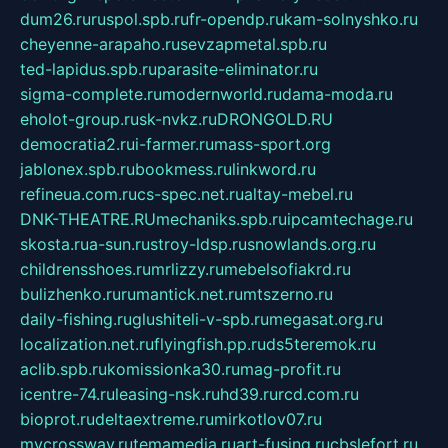
dum26.ru
ruspol.spb.ru
fr-opendp.ru
kam-solnyshko.ru
cheyenne-arapaho.ru
sevzapmetal.spb.ru
ted-lapidus.spb.ru
parasite-eliminator.ru
sigma-complete.ru
modernworld.ru
dama-moda.ru
eholot-group.ru
sk-nvkz.ru
DRONGOLD.RU
democratia2.ru
i-farmer.ru
mass-sport.org
jablonex.spb.ru
bookmess.ru
linkword.ru
refineua.com.ru
cs-spec.net.ru
altay-mebel.ru
DNK-THEATRE.RU
mechaniks.spb.ru
ipcamtechage.ru
skosta.ru
a-sun.ru
stroy-ldsp.ru
snowlands.org.ru
childrensshoes.ru
mrlizzy.ru
mebelsofiakrd.ru
bulizhenko.ru
rumantick.net.ru
mtszerno.ru
daily-fishing.ru
glushiteli-v-spb.ru
megasat.org.ru
localization.net.ru
flyingfish.pp.ru
ds5teremok.ru
aclib.spb.ru
komissionka30.ru
mag-profit.ru
icentre-74.ru
leasing-nsk.ru
hd39.ru
rcd.com.ru
bioprot.ru
deltaextreme.ru
mirkotlov07.ru
mycrossway.ru
temamedia.ru
art-fusing.ru
cbslefort.ru