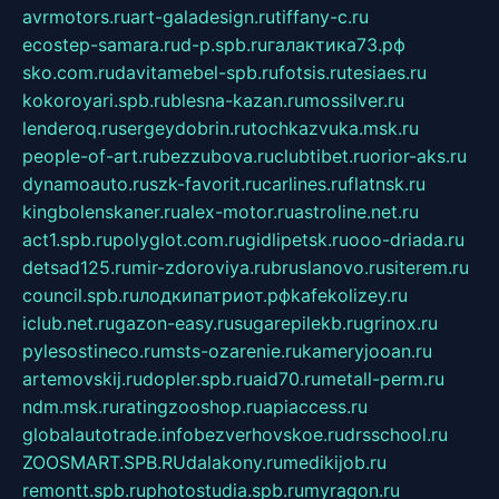
avrmotors.ru
art-galadesign.ru
tiffany-c.ru
ecostep-samara.ru
d-p.spb.ru
галактика73.рф
sko.com.ru
davitamebel-spb.ru
fotsis.ru
tesiaes.ru
kokoroyari.spb.ru
blesna-kazan.ru
mossilver.ru
lenderoq.ru
sergeydobrin.ru
tochkazvuka.msk.ru
people-of-art.ru
bezzubova.ru
clubtibet.ru
orior-aks.ru
dynamoauto.ru
szk-favorit.ru
carlines.ru
flatnsk.ru
kingbolenskaner.ru
alex-motor.ru
astroline.net.ru
act1.spb.ru
polyglot.com.ru
gidlipetsk.ru
ooo-driada.ru
detsad125.ru
mir-zdoroviya.ru
bruslanovo.ru
siterem.ru
council.spb.ru
лодкипатриот.рф
kafekolizey.ru
iclub.net.ru
gazon-easy.ru
sugarepilekb.ru
grinox.ru
pylesostineco.ru
msts-ozarenie.ru
kameryjooan.ru
artemovskij.ru
dopler.spb.ru
aid70.ru
metall-perm.ru
ndm.msk.ru
ratingzooshop.ru
apiaccess.ru
globalautotrade.info
bezverhovskoe.ru
drsschool.ru
ZOOSMART.SPB.RU
dalakony.ru
medikijob.ru
remontt.spb.ru
photostudia.spb.ru
myragon.ru