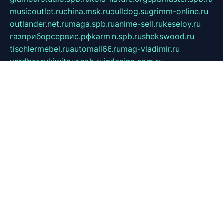
musicoutlet.ru
china.msk.ru
bulldog.su
grimm-online.ru
outlander.net.ru
maga.spb.ru
anime-sell.ru
keseloy.ru
газприборсервис.рф
karmin.spb.ru
shekswood.ru
tischlermebel.ru
automall66.ru
mag-vladimir.ru
yardbar.ru
kiwitour.spb.ru
indesign.com.ru
freestylemebel.ru
bany-samara.ru
rsei.ru
naidisvoyput.ru
mgsn-invest.ru
ipkamerasannce.ru
alicante-house.ru
ibelka74.ru
cozyhouse.info
vlkargalev-studio.ru
700mb.ru
figura-ufa.ru
alina-live.ru
belarusiannews.ru
womenknow.ru
dos-vniimk.ru
sega.net.ru
dv.net.ru
phenomenonsofhistory.com
telesputnik.net.ru
wall.pp.ru
pylesosroidmi.ru
gtc-clan.ru
cligs.ru
bibikazap.ru
popova.org.ru
netwhistler.spb.ru
bellvil.ru
bonzon.ru
iss-vladik.ru
defiparis.net.ru
las-gryzas.ru
amku.ru
electednews.spb.ru
feather.org.ru
spar72.ru
tankiigri.ru
dominus.com.ru
ibtree.ru
sanykool.pp.ru
unixlib.org.ru
menatep.spb.ru
gartenterrassen.ru
printeka.ru