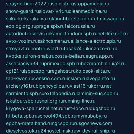
spayderhed-2022.ru
splclub.ru
stoppamedia.ru
snow-guard.ru
slovar-ivrit.ru
cleanmedicine.ru
shkurki-karakulya.ru
kanotiforet.spb.ru
tutmassage.ru
ecolog.org.ru
praga.spb.ru
falcorussia.ru
autodoctorservis.ru
kamertondom.spb.ru
net-life.net.ru
avto-vozim.ru
sakhcamera.ru
alliance-electro.spb.ru
stroyavt.ru
controlweb1.ru
tdsak74.ru
kinzozo-ru.ru
kvotka.ru
iron-snab.ru
costa-bella.ru
eugrus.pp.ru
associaciya39.ru
primexpo.spb.ru
bezmorchin.ru
ia2.ru
cpt21.ru
ispecspb.ru
regahost.ru
kolosok-elita.ru
tae-kwon.ru
consrio.com.ru
insiam.ru
avegainfo.ru
archery161.ru
bigencyclica.ru
vlast16.ru
korru.net
sarmiento.spb.su
extelopedia.ru
lammin-suo.spb.ru
iskatour.spb.ru
snpi.org.ru
running-line.ru
krygeva-spa.ru
chel.net.ru
rust-loco.ru
dugshop.ru
hl-beta.spb.ru
school494.spb.ru
mymubaby.ru
epoha-metalband.ru
ngr.spb.ru
rusgosnews.com
dieselvostok.ru
24hostel.msk.ru
w-dev.ru
f-ship.ru