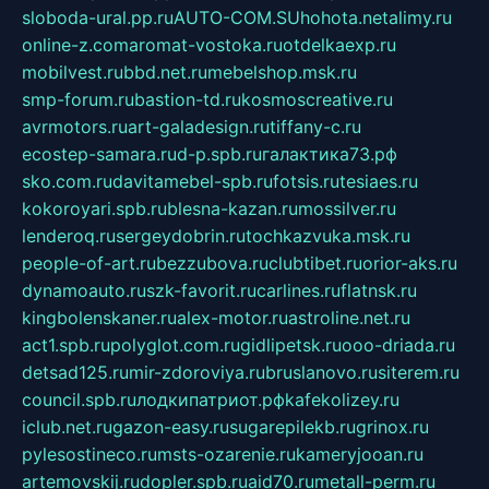
sloboda-ural.pp.ru
AUTO-COM.SU
hohota.net
alimy.ru
online-z.com
aromat-vostoka.ru
otdelkaexp.ru
mobilvest.ru
bbd.net.ru
mebelshop.msk.ru
smp-forum.ru
bastion-td.ru
kosmoscreative.ru
avrmotors.ru
art-galadesign.ru
tiffany-c.ru
ecostep-samara.ru
d-p.spb.ru
галактика73.рф
sko.com.ru
davitamebel-spb.ru
fotsis.ru
tesiaes.ru
kokoroyari.spb.ru
blesna-kazan.ru
mossilver.ru
lenderoq.ru
sergeydobrin.ru
tochkazvuka.msk.ru
people-of-art.ru
bezzubova.ru
clubtibet.ru
orior-aks.ru
dynamoauto.ru
szk-favorit.ru
carlines.ru
flatnsk.ru
kingbolenskaner.ru
alex-motor.ru
astroline.net.ru
act1.spb.ru
polyglot.com.ru
gidlipetsk.ru
ooo-driada.ru
detsad125.ru
mir-zdoroviya.ru
bruslanovo.ru
siterem.ru
council.spb.ru
лодкипатриот.рф
kafekolizey.ru
iclub.net.ru
gazon-easy.ru
sugarepilekb.ru
grinox.ru
pylesostineco.ru
msts-ozarenie.ru
kameryjooan.ru
artemovskij.ru
dopler.spb.ru
aid70.ru
metall-perm.ru