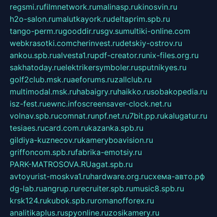
regsmi.ru
filmnetwork.ru
malinasp.ru
kinosvin.ru
h2o-salon.ru
malutkayork.ru
deltaprim.spb.ru
tango-perm.ru
gooddir.ru
sgv.su
multiki-online.com
webkrasotki.com
cherinvest.ru
detskiy-ostrov.ru
ankou.spb.ru
alvesta1.ru
pdf-creator.ru
nix-files.org.ru
sakhatoday.ru
elektrikersymboler.ru
sputnikyes.ru
golf2club.msk.ru
aeforums.ru
zallclub.ru
multimodal.msk.ru
habaigry.ru
haikko.ru
sobakopedia.ru
isz-fest.ru
ewnc.info
screensaver-clock.net.ru
volnav.spb.ru
comnat.ru
npf.net.ru
7bit.pp.ru
kalugatur.ru
tesiaes.ru
card.com.ru
kazanka.spb.ru
gildiya-kuznecov.ru
kameryboavision.ru
griffoncom.spb.ru
fabrika-emotsiy.ru
PARK-MATROSOVA.RU
agat.spb.ru
avtoyurist-moskva1.ru
hardware.org.ru
схема-авто.рф
dg-lab.ru
angrup.ru
recruiter.spb.ru
music8.spb.ru
krsk124.ru
kubok.spb.ru
romanofforex.ru
analitikaplus.ru
spyonline.ru
zosikamery.ru