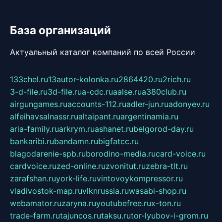
База организаций
Актуальный каталог компаний по всей России
133chel.ru
13autor-kolonka.ru
2864420.ru
2rich.ru
3-d-file.ru
3d-file.ru
a-cdc.ru
aalse.ru
a380club.ru
airgungames.ru
accounts-112.ru
adler-jun.ru
adonyev.ru
alfeihavsalnassr.ru
altaipant.ru
argentinamia.ru
aria-family.ru
arkrym.ru
ashanet.ru
belgorod-day.ru
bankaribi.ru
bandamn.ru
bigfatcc.ru
blagodarenie-spb.ru
borodino-media.ru
card-voice.ru
cardvoice.ru
zed-online.ru
zvonitut.ru
zebra-tlt.ru
zarafshan.ru
york-life.ru
vintovoykompressor.ru
vladivostok-map.ru
vlknrussia.ru
wasabi-shop.ru
webamator.ru
zaryna.ru
youtubefree.ru
x-ton.ru
trade-farm.ru
tajuncos.ru
taksu.ru
tor-lyubov-i-grom.ru