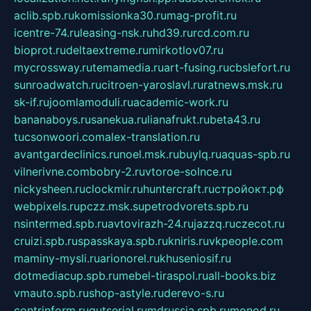
aclib.spb.ru
komissionka30.ru
mag-profit.ru
icentre-74.ru
leasing-nsk.ru
hd39.ru
rcd.com.ru
bioprot.ru
deltaextreme.ru
mirkotlov07.ru
mycrossway.ru
temamedia.ru
art-fusing.ru
cbslefort.ru
sunroadwatch.ru
citroen-yaroslavl.ru
ratnews.msk.ru
sk-if.ru
joomlamoduli.ru
academic-work.ru
bananaboys.ru
sanekua.ru
lianafrukt.ru
beta43.ru
tucsonwoori.com
alex-translation.ru
avantgardeclinics.ru
noel.msk.ru
buylq.ru
aquas-spb.ru
vilnerivne.com
bobry-2.ru
vtoroe-solnce.ru
nickysheen.ru
clockmir.ru
huntercraft.ru
стройокт.рф
webpixels.ru
pczz.msk.su
petrodvorets.spb.ru
nsintermed.spb.ru
avtovirazh-24.ru
jazzq.ru
czecot.ru
cruizi.spb.ru
spasskaya.spb.ru
kniris.ru
vkpeople.com
maminy-mysli.ru
arionorel.ru
khuseniosif.ru
dotmediacup.spb.ru
mebel-tiraspol.ru
all-books.biz
vmauto.spb.ru
shop-astyle.ru
derevo-s.ru
contrinform.ru
gutserial.ru
mdrussia.spb.ru
monod.ru