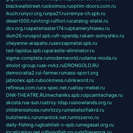
blackwallstreet.ru
oboimos.ru
optim-doors.com.ru
ikuch.ru
nycr.org.ru
npa21.ru
vremya-ch.spb.ru
desert000.ru
ivtorgi.ru
ifiori.ru
catalog-statei.ru
dcv.org.ru
spetsmaster174.ru
ipkameryhiseeu.ru
dum26.ru
ruspol.spb.ru
fr-opendp.ru
kam-solnyshko.ru
cheyenne-arapaho.ru
sevzapmetal.spb.ru
ted-lapidus.spb.ru
parasite-eliminator.ru
sigma-complete.ru
modernworld.ru
dama-moda.ru
eholot-group.ru
sk-nvkz.ru
DRONGOLD.RU
democratia2.ru
i-farmer.ru
mass-sport.org
jablonex.spb.ru
bookmess.ru
linkword.ru
refineua.com.ru
cs-spec.net.ru
altay-mebel.ru
DNK-THEATRE.RU
mechaniks.spb.ru
ipcamtechage.ru
skosta.ru
a-sun.ru
stroy-ldsp.ru
snowlands.org.ru
childrensshoes.ru
mrlizzy.ru
mebelsofiakrd.ru
bulizhenko.ru
rumantick.net.ru
mtszerno.ru
daily-fishing.ru
glushiteli-v-spb.ru
megasat.org.ru
localization.net.ru
flyingfish.pp.ru
ds5teremok.ru