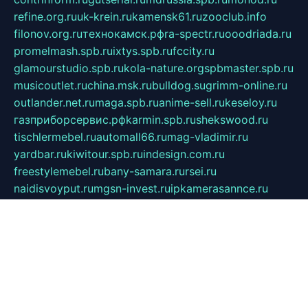
refine.org.ru
uk-krein.ru
kamensk61.ru
zooclub.info
filonov.org.ru
технокамск.рф
ra-spectr.ru
ooodriada.ru
promelmash.spb.ru
ixtys.spb.ru
fccity.ru
glamourstudio.spb.ru
kola-nature.org
spbmaster.spb.ru
musicoutlet.ru
china.msk.ru
bulldog.su
grimm-online.ru
outlander.net.ru
maga.spb.ru
anime-sell.ru
keseloy.ru
газприборсервис.рф
karmin.spb.ru
shekswood.ru
tischlermebel.ru
automall66.ru
mag-vladimir.ru
yardbar.ru
kiwitour.spb.ru
indesign.com.ru
freestylemebel.ru
bany-samara.ru
rsei.ru
naidisvoyput.ru
mgsn-invest.ru
ipkamerasannce.ru
alicante-house.ru
ibelka74.ru
cozyhouse.info
vlkargalev-studio.ru
700mb.ru
figura-ufa.ru
alina-live.ru
belarusiannews.ru
womenknow.ru
dos-vniimk.ru
sega.net.ru
dv.net.ru
phenomenonsofhistory.com
telesputnik.net.ru
wall.pp.ru
pylesosroidmi.ru
gtc-clan.ru
cligs.ru
bibikazap.ru
popova.org.ru