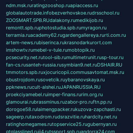
ndm.msk.ru
ratingzooshop.ru
apiaccess.ru
globalautotrade.info
bezverhovskoe.ru
drsschool.ru
ZOOSMART.SPB.RU
dalakony.ru
medikijob.ru
remontt.spb.ru
photostudia.spb.ru
myragon.ru
terramia.ru
academy62.ru
gardengallereya.ru
rti.com.ru
artem-news.ru
biserinca.ru
krasnodarkurort.com
imshowtv.ru
mebel-v-tule.ru
mobtopik.ru
pcsecurity.net.ru
tool-sib.ru
multimetrunit.ru
sp-tour.ru
fan-cs.ru
santeh-russia.ru
symbian9.net.ru
DSHAIR.RU
tmmotors.spb.ru
xjocuricopii.com
musavtomat.msk.ru
obustrojdom.ru
sovetcik.ru
ybaranovskaya.ru
ppknews.ru
cult-alshei.ru
JAPANRUSSIA.RU
proekciyamebel.ru
imper-finans.ru
rim.org.ru
glamourai.ru
brassminus.ru
zabor-pro.ru
ftn.pp.ru
dorogoe58.ru
laimengpacker.ru
kuzova-zapchasti.ru
sageerp.ru
taxodrom.ru
dsrazvitie.ru
hardcity.net.ru
ratinghomegames.ru
topservice25.ru
gubernyan.ru
gtglasslined.ru
ii4.ru
tssport.spb.ru
andorra24.com