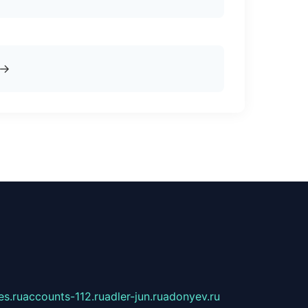
→
s.ru
accounts-112.ru
adler-jun.ru
adonyev.ru