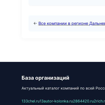
←
Все компании в регионе Дальн
База организаций
Актуальный каталог компаний по всей Рос
133chel.ru
13autor-kolonka.ru
2864420.ru
2rich.