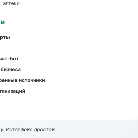
, аптеки
ми
арты
чат-бот
 бизнеса
еренные источники
ганизаций
у. Интерфейс простой.