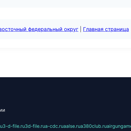
евосточный федеральный округ
|
Главная страница
сии
ru
3-d-file.ru
3d-file.ru
a-cdc.ru
aalse.ru
a380club.ru
airgungame