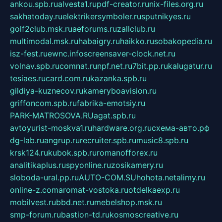
ankou.spb.ru
alvesta1.ru
pdf-creator.ru
nix-files.org.ru
sakhatoday.ru
elektrikersymboler.ru
sputnikyes.ru
golf2club.msk.ru
aeforums.ru
zallclub.ru
multimodal.msk.ru
habaigry.ru
haikko.ru
sobakopedia.ru
isz-fest.ru
ewnc.info
screensaver-clock.net.ru
volnav.spb.ru
comnat.ru
npf.net.ru
7bit.pp.ru
kalugatur.ru
tesiaes.ru
card.com.ru
kazanka.spb.ru
gildiya-kuznecov.ru
kameryboavision.ru
griffoncom.spb.ru
fabrika-emotsiy.ru
PARK-MATROSOVA.RU
agat.spb.ru
avtoyurist-moskva1.ru
hardware.org.ru
схема-авто.рф
dg-lab.ru
angrup.ru
recruiter.spb.ru
music8.spb.ru
krsk124.ru
kubok.spb.ru
romanofforex.ru
analitikaplus.ru
spyonline.ru
zosikamery.ru
sloboda-ural.pp.ru
AUTO-COM.SU
hohota.net
alimy.ru
online-z.com
aromat-vostoka.ru
otdelkaexp.ru
mobilvest.ru
bbd.net.ru
mebelshop.msk.ru
smp-forum.ru
bastion-td.ru
kosmoscreative.ru