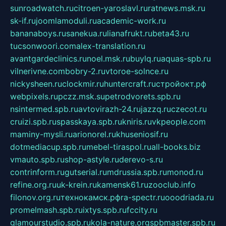
sunroadwatch.ru
citroen-yaroslavl.ru
ratnews.msk.ru
sk-if.ru
joomlamoduli.ru
academic-work.ru
bananaboys.ru
sanekua.ru
lianafrukt.ru
beta43.ru
tucsonwoori.com
alex-translation.ru
avantgardeclinics.ru
noel.msk.ru
buylq.ru
aquas-spb.ru
vilnerivne.com
bobry-2.ru
vtoroe-solnce.ru
nickysheen.ru
clockmir.ru
huntercraft.ru
стройокт.рф
webpixels.ru
pczz.msk.su
petrodvorets.spb.ru
nsintermed.spb.ru
avtovirazh-24.ru
jazzq.ru
czecot.ru
cruizi.spb.ru
spasskaya.spb.ru
kniris.ru
vkpeople.com
maminy-mysli.ru
arionorel.ru
khuseniosif.ru
dotmediacup.spb.ru
mebel-tiraspol.ru
all-books.biz
vmauto.spb.ru
shop-astyle.ru
derevo-s.ru
contrinform.ru
gutserial.ru
mdrussia.spb.ru
monod.ru
refine.org.ru
uk-krein.ru
kamensk61.ru
zooclub.info
filonov.org.ru
технокамск.рф
ra-spectr.ru
ooodriada.ru
promelmash.spb.ru
ixtys.spb.ru
fccity.ru
glamourstudio.spb.ru
kola-nature.org
spbmaster.spb.ru