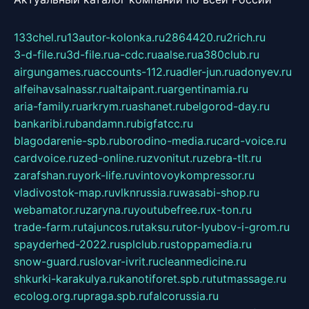
133chel.ru
13autor-kolonka.ru
2864420.ru
2rich.ru
3-d-file.ru
3d-file.ru
a-cdc.ru
aalse.ru
a380club.ru
airgungames.ru
accounts-112.ru
adler-jun.ru
adonyev.ru
alfeihavsalnassr.ru
altaipant.ru
argentinamia.ru
aria-family.ru
arkrym.ru
ashanet.ru
belgorod-day.ru
bankaribi.ru
bandamn.ru
bigfatcc.ru
blagodarenie-spb.ru
borodino-media.ru
card-voice.ru
cardvoice.ru
zed-online.ru
zvonitut.ru
zebra-tlt.ru
zarafshan.ru
york-life.ru
vintovoykompressor.ru
vladivostok-map.ru
vlknrussia.ru
wasabi-shop.ru
webamator.ru
zaryna.ru
youtubefree.ru
x-ton.ru
trade-farm.ru
tajuncos.ru
taksu.ru
tor-lyubov-i-grom.ru
spayderhed-2022.ru
splclub.ru
stoppamedia.ru
snow-guard.ru
slovar-ivrit.ru
cleanmedicine.ru
shkurki-karakulya.ru
kanotiforet.spb.ru
tutmassage.ru
ecolog.org.ru
praga.spb.ru
falcorussia.ru