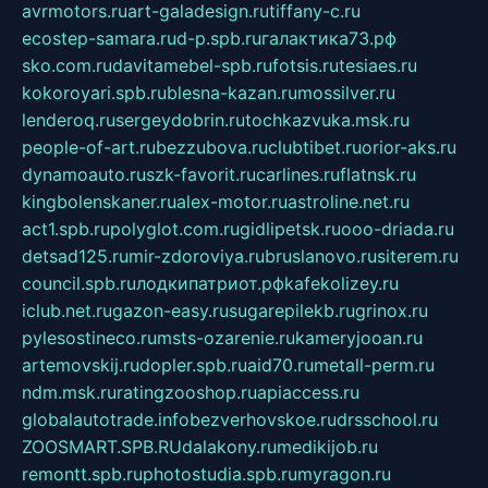
avrmotors.ru
art-galadesign.ru
tiffany-c.ru
ecostep-samara.ru
d-p.spb.ru
галактика73.рф
sko.com.ru
davitamebel-spb.ru
fotsis.ru
tesiaes.ru
kokoroyari.spb.ru
blesna-kazan.ru
mossilver.ru
lenderoq.ru
sergeydobrin.ru
tochkazvuka.msk.ru
people-of-art.ru
bezzubova.ru
clubtibet.ru
orior-aks.ru
dynamoauto.ru
szk-favorit.ru
carlines.ru
flatnsk.ru
kingbolenskaner.ru
alex-motor.ru
astroline.net.ru
act1.spb.ru
polyglot.com.ru
gidlipetsk.ru
ooo-driada.ru
detsad125.ru
mir-zdoroviya.ru
bruslanovo.ru
siterem.ru
council.spb.ru
лодкипатриот.рф
kafekolizey.ru
iclub.net.ru
gazon-easy.ru
sugarepilekb.ru
grinox.ru
pylesostineco.ru
msts-ozarenie.ru
kameryjooan.ru
artemovskij.ru
dopler.spb.ru
aid70.ru
metall-perm.ru
ndm.msk.ru
ratingzooshop.ru
apiaccess.ru
globalautotrade.info
bezverhovskoe.ru
drsschool.ru
ZOOSMART.SPB.RU
dalakony.ru
medikijob.ru
remontt.spb.ru
photostudia.spb.ru
myragon.ru