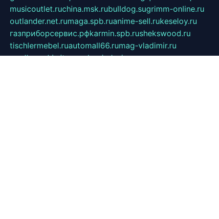
musicoutlet.ru
china.msk.ru
bulldog.su
grimm-online.ru
outlander.net.ru
maga.spb.ru
anime-sell.ru
keseloy.ru
газприборсервис.рф
karmin.spb.ru
shekswood.ru
tischlermebel.ru
automall66.ru
mag-vladimir.ru
yardbar.ru
kiwitour.spb.ru
indesign.com.ru
freestylemebel.ru
bany-samara.ru
rsei.ru
naidisvoyput.ru
mgsn-invest.ru
ipkamerasannce.ru
alicante-house.ru
ibelka74.ru
cozyhouse.info
vlkargalev-studio.ru
700mb.ru
figura-ufa.ru
alina-live.ru
belarusiannews.ru
womenknow.ru
dos-vniimk.ru
sega.net.ru
dv.net.ru
phenomenonsofhistory.com
telesputnik.net.ru
wall.pp.ru
pylesosroidmi.ru
gtc-clan.ru
cligs.ru
bibikazap.ru
popova.org.ru
netwhistler.spb.ru
bellvil.ru
bonzon.ru
iss-vladik.ru
defiparis.net.ru
las-gryzas.ru
amku.ru
electednews.spb.ru
feather.org.ru
spar72.ru
tankiigri.ru
dominus.com.ru
ibtree.ru
sanykool.pp.ru
unixlib.org.ru
menatep.spb.ru
gartenterrassen.ru
printeka.ru