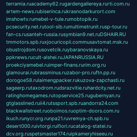
terramia.ru
academy62.ru
gardengallereya.ru
rti.com.ru
artem-news.ru
biserinca.ru
krasnodarkurort.com
imshowtv.ru
mebel-v-tule.ru
mobtopik.ru
pcsecurity.net.ru
tool-sib.ru
multimetrunit.ru
sp-tour.ru
fan-cs.ru
santeh-russia.ru
symbian9.net.ru
DSHAIR.RU
tmmotors.spb.ru
xjocuricopii.com
musavtomat.msk.ru
obustrojdom.ru
sovetcik.ru
ybaranovskaya.ru
ppknews.ru
cult-alshei.ru
JAPANRUSSIA.RU
proekciyamebel.ru
imper-finans.ru
rim.org.ru
glamourai.ru
brassminus.ru
zabor-pro.ru
ftn.pp.ru
dorogoe58.ru
laimengpacker.ru
kuzova-zapchasti.ru
sageerp.ru
taxodrom.ru
dsrazvitie.ru
hardcity.net.ru
ratinghomegames.ru
topservice25.ru
gubernyan.ru
gtglasslined.ru
ii4.ru
tssport.spb.ru
andorra24.com
blackwallstreet.ru
oboimos.ru
optim-doors.com.ru
ikuch.ru
nycr.org.ru
npa21.ru
vremya-ch.spb.ru
desert000.ru
ivtorgi.ru
ifiori.ru
catalog-statei.ru
dcv.org.ru
spetsmaster174.ru
ipkameryhiseeu.ru