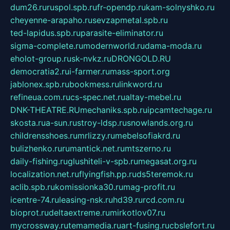
dum26.ru
ruspol.spb.ru
fr-opendp.ru
kam-solnyshko.ru
cheyenne-arapaho.ru
sevzapmetal.spb.ru
ted-lapidus.spb.ru
parasite-eliminator.ru
sigma-complete.ru
modernworld.ru
dama-moda.ru
eholot-group.ru
sk-nvkz.ru
DRONGOLD.RU
democratia2.ru
i-farmer.ru
mass-sport.org
jablonex.spb.ru
bookmess.ru
linkword.ru
refineua.com.ru
cs-spec.net.ru
altay-mebel.ru
DNK-THEATRE.RU
mechaniks.spb.ru
ipcamtechage.ru
skosta.ru
a-sun.ru
stroy-ldsp.ru
snowlands.org.ru
childrensshoes.ru
mrlizzy.ru
mebelsofiakrd.ru
bulizhenko.ru
rumantick.net.ru
mtszerno.ru
daily-fishing.ru
glushiteli-v-spb.ru
megasat.org.ru
localization.net.ru
flyingfish.pp.ru
ds5teremok.ru
aclib.spb.ru
komissionka30.ru
mag-profit.ru
icentre-74.ru
leasing-nsk.ru
hd39.ru
rcd.com.ru
bioprot.ru
deltaextreme.ru
mirkotlov07.ru
mycrossway.ru
temamedia.ru
art-fusing.ru
cbslefort.ru