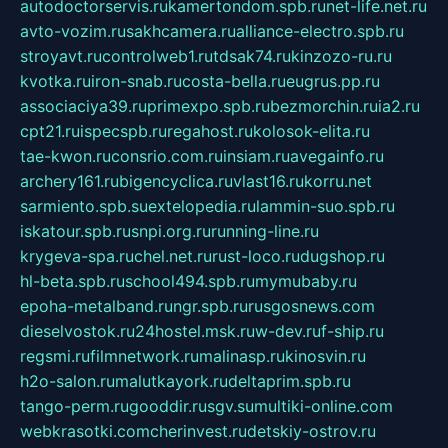
autodoctorservis.ru
kamertondom.spb.ru
net-life.net.ru
avto-vozim.ru
sakhcamera.ru
alliance-electro.spb.ru
stroyavt.ru
controlweb1.ru
tdsak74.ru
kinzozo-ru.ru
kvotka.ru
iron-snab.ru
costa-bella.ru
eugrus.pp.ru
associaciya39.ru
primexpo.spb.ru
bezmorchin.ru
ia2.ru
cpt21.ru
ispecspb.ru
regahost.ru
kolosok-elita.ru
tae-kwon.ru
consrio.com.ru
insiam.ru
avegainfo.ru
archery161.ru
bigencyclica.ru
vlast16.ru
korru.net
sarmiento.spb.su
extelopedia.ru
lammin-suo.spb.ru
iskatour.spb.ru
snpi.org.ru
running-line.ru
krygeva-spa.ru
chel.net.ru
rust-loco.ru
dugshop.ru
hl-beta.spb.ru
school494.spb.ru
mymubaby.ru
epoha-metalband.ru
ngr.spb.ru
rusgosnews.com
dieselvostok.ru
24hostel.msk.ru
w-dev.ru
f-ship.ru
regsmi.ru
filmnetwork.ru
malinasp.ru
kinosvin.ru
h2o-salon.ru
malutkayork.ru
deltaprim.spb.ru
tango-perm.ru
gooddir.ru
sgv.su
multiki-online.com
webkrasotki.com
cherinvest.ru
detskiy-ostrov.ru