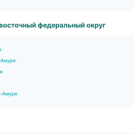
евосточный федеральный округ
е
-Амуре
ок
а-Амуре