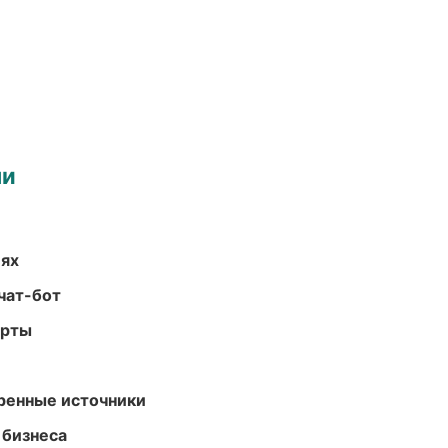
ми
иях
чат-бот
арты
еренные источники
 бизнеса