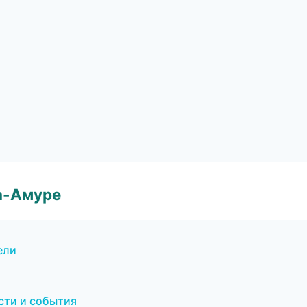
а-Амуре
ели
сти и события