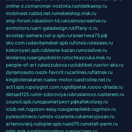
online-z.com
aromat-vostoka.ru
otdelkaexp.ru
mobilvest.ru
bbd.net.ru
mebelshop.msk.ru
smp-forum.ru
bastion-td.ru
kosmoscreative.ru
avrmotors.ru
art-galadesign.ru
tiffany-c.ru
ecostep-samara.ru
d-p.spb.ru
галактика73.рф
sko.com.ru
davitamebel-spb.ru
fotsis.ru
tesiaes.ru
kokoroyari.spb.ru
blesna-kazan.ru
mossilver.ru
lenderoq.ru
sergeydobrin.ru
tochkazvuka.msk.ru
people-of-art.ru
bezzubova.ru
clubtibet.ru
orior-aks.ru
dynamoauto.ru
szk-favorit.ru
carlines.ru
flatnsk.ru
kingbolenskaner.ru
alex-motor.ru
astroline.net.ru
act1.spb.ru
polyglot.com.ru
gidlipetsk.ru
ooo-driada.ru
detsad125.ru
mir-zdoroviya.ru
bruslanovo.ru
siterem.ru
council.spb.ru
лодкипатриот.рф
kafekolizey.ru
iclub.net.ru
gazon-easy.ru
sugarepilekb.ru
grinox.ru
pylesostineco.ru
msts-ozarenie.ru
kameryjooan.ru
artemovskij.ru
dopler.spb.ru
aid70.ru
metall-perm.ru
ndm.msk.ru
ratingzooshop.ru
apiaccess.ru