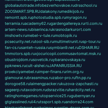
globalautotrade.info
bezverhovskoe.ru
drsschool.ru
ZOOSMART.SPB.RU
dalakony.ru
medikijob.ru
remontt.spb.ru
photostudia.spb.ru
myragon.ru
terramia.ru
academy62.ru
gardengallereya.ru
rti.com.ru
artem-news.ru
biserinca.ru
krasnodarkurort.com
imshowtv.ru
mebel-v-tule.ru
mobtopik.ru
pcsecurity.net.ru
tool-sib.ru
multimetrunit.ru
sp-tour.ru
fan-cs.ru
santeh-russia.ru
symbian9.net.ru
DSHAIR.RU
tmmotors.spb.ru
xjocuricopii.com
musavtomat.msk.ru
obustrojdom.ru
sovetcik.ru
ybaranovskaya.ru
ppknews.ru
cult-alshei.ru
JAPANRUSSIA.RU
proekciyamebel.ru
imper-finans.ru
rim.org.ru
glamourai.ru
brassminus.ru
zabor-pro.ru
ftn.pp.ru
dorogoe58.ru
laimengpacker.ru
kuzova-zapchasti.ru
sageerp.ru
taxodrom.ru
dsrazvitie.ru
hardcity.net.ru
ratinghomegames.ru
topservice25.ru
gubernyan.ru
gtglasslined.ru
ii4.ru
tssport.spb.ru
andorra24.com
blackwallstreet.ru
oboimos.ru
optim-doors.com.ru