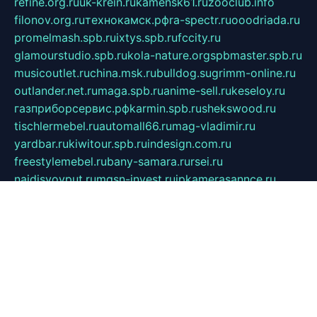
refine.org.ru
uk-krein.ru
kamensk61.ru
zooclub.info
filonov.org.ru
технокамск.рф
ra-spectr.ru
ooodriada.ru
promelmash.spb.ru
ixtys.spb.ru
fccity.ru
glamourstudio.spb.ru
kola-nature.org
spbmaster.spb.ru
musicoutlet.ru
china.msk.ru
bulldog.su
grimm-online.ru
outlander.net.ru
maga.spb.ru
anime-sell.ru
keseloy.ru
газприборсервис.рф
karmin.spb.ru
shekswood.ru
tischlermebel.ru
automall66.ru
mag-vladimir.ru
yardbar.ru
kiwitour.spb.ru
indesign.com.ru
freestylemebel.ru
bany-samara.ru
rsei.ru
naidisvoyput.ru
mgsn-invest.ru
ipkamerasannce.ru
alicante-house.ru
ibelka74.ru
cozyhouse.info
vlkargalev-studio.ru
700mb.ru
figura-ufa.ru
alina-live.ru
belarusiannews.ru
womenknow.ru
dos-vniimk.ru
sega.net.ru
dv.net.ru
phenomenonsofhistory.com
telesputnik.net.ru
wall.pp.ru
pylesosroidmi.ru
gtc-clan.ru
cligs.ru
bibikazap.ru
popova.org.ru
netwhistler.spb.ru
bellvil.ru
bonzon.ru
iss-vladik.ru