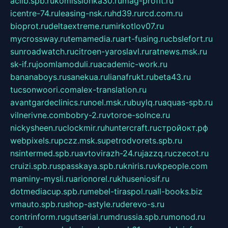
aclib.spb.ru
komissionka30.ru
mag-profit.ru
icentre-74.ru
leasing-nsk.ru
hd39.ru
rcd.com.ru
bioprot.ru
deltaextreme.ru
mirkotlov07.ru
mycrossway.ru
temamedia.ru
art-fusing.ru
cbslefort.ru
sunroadwatch.ru
citroen-yaroslavl.ru
ratnews.msk.ru
sk-if.ru
joomlamoduli.ru
academic-work.ru
bananaboys.ru
sanekua.ru
lianafrukt.ru
beta43.ru
tucsonwoori.com
alex-translation.ru
avantgardeclinics.ru
noel.msk.ru
buylq.ru
aquas-spb.ru
vilnerivne.com
bobry-2.ru
vtoroe-solnce.ru
nickysheen.ru
clockmir.ru
huntercraft.ru
стройокт.рф
webpixels.ru
pczz.msk.su
petrodvorets.spb.ru
nsintermed.spb.ru
avtovirazh-24.ru
jazzq.ru
czecot.ru
cruizi.spb.ru
spasskaya.spb.ru
kniris.ru
vkpeople.com
maminy-mysli.ru
arionorel.ru
khuseniosif.ru
dotmediacup.spb.ru
mebel-tiraspol.ru
all-books.biz
vmauto.spb.ru
shop-astyle.ru
derevo-s.ru
contrinform.ru
gutserial.ru
mdrussia.spb.ru
monod.ru