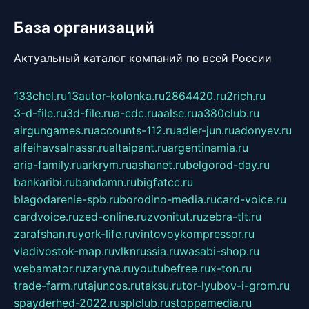
База организаций
Актуальный каталог компаний по всей России
133chel.ru
13autor-kolonka.ru
2864420.ru
2rich.ru
3-d-file.ru
3d-file.ru
a-cdc.ru
aalse.ru
a380club.ru
airgungames.ru
accounts-112.ru
adler-jun.ru
adonyev.ru
alfeihavsalnassr.ru
altaipant.ru
argentinamia.ru
aria-family.ru
arkrym.ru
ashanet.ru
belgorod-day.ru
bankaribi.ru
bandamn.ru
bigfatcc.ru
blagodarenie-spb.ru
borodino-media.ru
card-voice.ru
cardvoice.ru
zed-online.ru
zvonitut.ru
zebra-tlt.ru
zarafshan.ru
york-life.ru
vintovoykompressor.ru
vladivostok-map.ru
vlknrussia.ru
wasabi-shop.ru
webamator.ru
zaryna.ru
youtubefree.ru
x-ton.ru
trade-farm.ru
tajuncos.ru
taksu.ru
tor-lyubov-i-grom.ru
spayderhed-2022.ru
splclub.ru
stoppamedia.ru