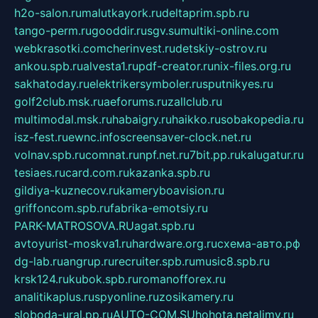
h2o-salon.ru
malutkayork.ru
deltaprim.spb.ru
tango-perm.ru
gooddir.ru
sgv.su
multiki-online.com
webkrasotki.com
cherinvest.ru
detskiy-ostrov.ru
ankou.spb.ru
alvesta1.ru
pdf-creator.ru
nix-files.org.ru
sakhatoday.ru
elektrikersymboler.ru
sputnikyes.ru
golf2club.msk.ru
aeforums.ru
zallclub.ru
multimodal.msk.ru
habaigry.ru
haikko.ru
sobakopedia.ru
isz-fest.ru
ewnc.info
screensaver-clock.net.ru
volnav.spb.ru
comnat.ru
npf.net.ru
7bit.pp.ru
kalugatur.ru
tesiaes.ru
card.com.ru
kazanka.spb.ru
gildiya-kuznecov.ru
kameryboavision.ru
griffoncom.spb.ru
fabrika-emotsiy.ru
PARK-MATROSOVA.RU
agat.spb.ru
avtoyurist-moskva1.ru
hardware.org.ru
схема-авто.рф
dg-lab.ru
angrup.ru
recruiter.spb.ru
music8.spb.ru
krsk124.ru
kubok.spb.ru
romanofforex.ru
analitikaplus.ru
spyonline.ru
zosikamery.ru
sloboda-ural.pp.ru
AUTO-COM.SU
hohota.net
alimy.ru