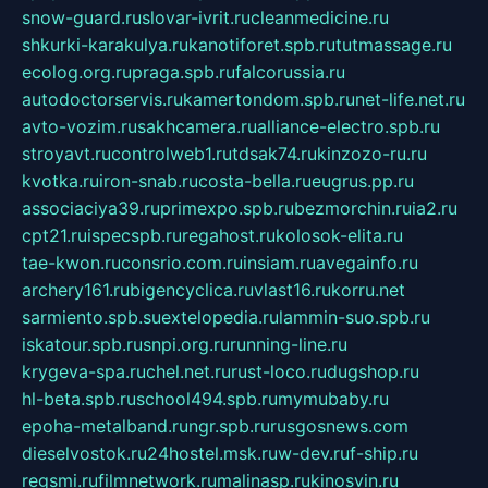
snow-guard.ru
slovar-ivrit.ru
cleanmedicine.ru
shkurki-karakulya.ru
kanotiforet.spb.ru
tutmassage.ru
ecolog.org.ru
praga.spb.ru
falcorussia.ru
autodoctorservis.ru
kamertondom.spb.ru
net-life.net.ru
avto-vozim.ru
sakhcamera.ru
alliance-electro.spb.ru
stroyavt.ru
controlweb1.ru
tdsak74.ru
kinzozo-ru.ru
kvotka.ru
iron-snab.ru
costa-bella.ru
eugrus.pp.ru
associaciya39.ru
primexpo.spb.ru
bezmorchin.ru
ia2.ru
cpt21.ru
ispecspb.ru
regahost.ru
kolosok-elita.ru
tae-kwon.ru
consrio.com.ru
insiam.ru
avegainfo.ru
archery161.ru
bigencyclica.ru
vlast16.ru
korru.net
sarmiento.spb.su
extelopedia.ru
lammin-suo.spb.ru
iskatour.spb.ru
snpi.org.ru
running-line.ru
krygeva-spa.ru
chel.net.ru
rust-loco.ru
dugshop.ru
hl-beta.spb.ru
school494.spb.ru
mymubaby.ru
epoha-metalband.ru
ngr.spb.ru
rusgosnews.com
dieselvostok.ru
24hostel.msk.ru
w-dev.ru
f-ship.ru
regsmi.ru
filmnetwork.ru
malinasp.ru
kinosvin.ru