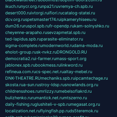
ikuch.ru
nycr.org.ru
npa21.ru
vremya-ch.spb.ru
desert000.ru
ivtorgi.ru
ifiori.ru
catalog-statei.ru
dcv.org.ru
spetsmaster174.ru
ipkameryhiseeu.ru
dum26.ru
ruspol.spb.ru
fr-opendp.ru
kam-solnyshko.ru
cheyenne-arapaho.ru
sevzapmetal.spb.ru
ted-lapidus.spb.ru
parasite-eliminator.ru
sigma-complete.ru
modernworld.ru
dama-moda.ru
eholot-group.ru
sk-nvkz.ru
DRONGOLD.RU
democratia2.ru
i-farmer.ru
mass-sport.org
jablonex.spb.ru
bookmess.ru
linkword.ru
refineua.com.ru
cs-spec.net.ru
altay-mebel.ru
DNK-THEATRE.RU
mechaniks.spb.ru
ipcamtechage.ru
skosta.ru
a-sun.ru
stroy-ldsp.ru
snowlands.org.ru
childrensshoes.ru
mrlizzy.ru
mebelsofiakrd.ru
bulizhenko.ru
rumantick.net.ru
mtszerno.ru
daily-fishing.ru
glushiteli-v-spb.ru
megasat.org.ru
localization.net.ru
flyingfish.pp.ru
ds5teremok.ru