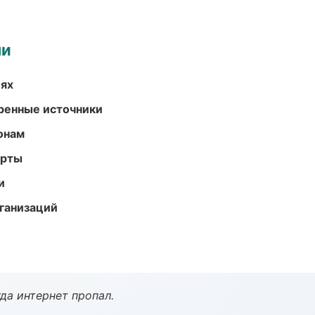
ми
иях
еренные источники
онам
арты
и
ганизаций
да интернет пропал.