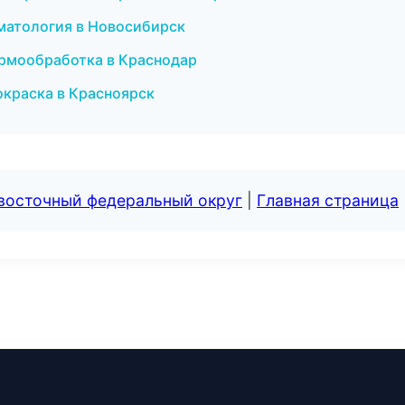
оматология в Новосибирск
ермообработка в Краснодар
краска в Красноярск
евосточный федеральный округ
|
Главная страница