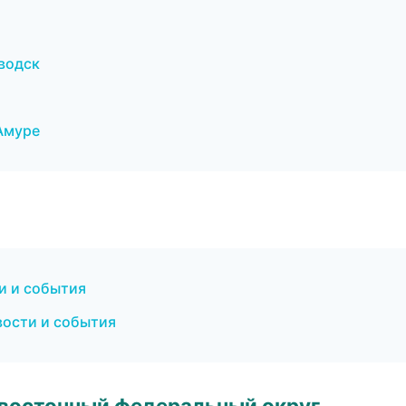
водск
Амуре
ти и события
вости и события
евосточный федеральный округ