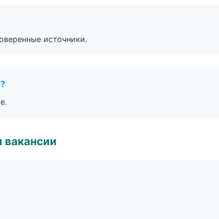
роверенные источники.
е?
е.
и вакансии