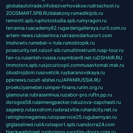
globalautotrade.info
bezverhovskoe.ru
drsschool.ru
ZOOSMART.SPB.RU
dalakony.ru
medikijob.ru
remontt.spb.ru
photostudia.spb.ru
myragon.ru
terramia.ru
academy62.ru
gardengallereya.ru
rti.com.ru
artem-news.ru
biserinca.ru
krasnodarkurort.com
imshowtv.ru
mebel-v-tule.ru
mobtopik.ru
pcsecurity.net.ru
tool-sib.ru
multimetrunit.ru
sp-tour.ru
fan-cs.ru
santeh-russia.ru
symbian9.net.ru
DSHAIR.RU
tmmotors.spb.ru
xjocuricopii.com
musavtomat.msk.ru
obustrojdom.ru
sovetcik.ru
ybaranovskaya.ru
ppknews.ru
cult-alshei.ru
JAPANRUSSIA.RU
proekciyamebel.ru
imper-finans.ru
rim.org.ru
glamourai.ru
brassminus.ru
zabor-pro.ru
ftn.pp.ru
dorogoe58.ru
laimengpacker.ru
kuzova-zapchasti.ru
sageerp.ru
taxodrom.ru
dsrazvitie.ru
hardcity.net.ru
ratinghomegames.ru
topservice25.ru
gubernyan.ru
gtglasslined.ru
ii4.ru
tssport.spb.ru
andorra24.com
blackwallstreet.ru
oboimos.ru
optim-doors.com.ru