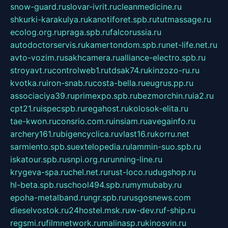
snow-guard.ru
slovar-ivrit.ru
cleanmedicine.ru
shkurki-karakulya.ru
kanotiforet.spb.ru
tutmassage.ru
ecolog.org.ru
praga.spb.ru
falcorussia.ru
autodoctorservis.ru
kamertondom.spb.ru
net-life.net.ru
avto-vozim.ru
sakhcamera.ru
alliance-electro.spb.ru
stroyavt.ru
controlweb1.ru
tdsak74.ru
kinzozo-ru.ru
kvotka.ru
iron-snab.ru
costa-bella.ru
eugrus.pp.ru
associaciya39.ru
primexpo.spb.ru
bezmorchin.ru
ia2.ru
cpt21.ru
ispecspb.ru
regahost.ru
kolosok-elita.ru
tae-kwon.ru
consrio.com.ru
insiam.ru
avegainfo.ru
archery161.ru
bigencyclica.ru
vlast16.ru
korru.net
sarmiento.spb.su
extelopedia.ru
lammin-suo.spb.ru
iskatour.spb.ru
snpi.org.ru
running-line.ru
krygeva-spa.ru
chel.net.ru
rust-loco.ru
dugshop.ru
hl-beta.spb.ru
school494.spb.ru
mymubaby.ru
epoha-metalband.ru
ngr.spb.ru
rusgosnews.com
dieselvostok.ru
24hostel.msk.ru
w-dev.ru
f-ship.ru
regsmi.ru
filmnetwork.ru
malinasp.ru
kinosvin.ru