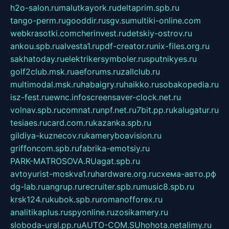
h2o-salon.ru
malutkayork.ru
deltaprim.spb.ru
tango-perm.ru
gooddir.ru
sgv.su
multiki-online.com
webkrasotki.com
cherinvest.ru
detskiy-ostrov.ru
ankou.spb.ru
alvesta1.ru
pdf-creator.ru
nix-files.org.ru
sakhatoday.ru
elektrikersymboler.ru
sputnikyes.ru
golf2club.msk.ru
aeforums.ru
zallclub.ru
multimodal.msk.ru
habaigry.ru
haikko.ru
sobakopedia.ru
isz-fest.ru
ewnc.info
screensaver-clock.net.ru
volnav.spb.ru
comnat.ru
npf.net.ru
7bit.pp.ru
kalugatur.ru
tesiaes.ru
card.com.ru
kazanka.spb.ru
gildiya-kuznecov.ru
kameryboavision.ru
griffoncom.spb.ru
fabrika-emotsiy.ru
PARK-MATROSOVA.RU
agat.spb.ru
avtoyurist-moskva1.ru
hardware.org.ru
схема-авто.рф
dg-lab.ru
angrup.ru
recruiter.spb.ru
music8.spb.ru
krsk124.ru
kubok.spb.ru
romanofforex.ru
analitikaplus.ru
spyonline.ru
zosikamery.ru
sloboda-ural.pp.ru
AUTO-COM.SU
hohota.net
alimy.ru