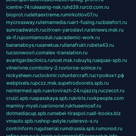
icentre-74.ru
leasing-nsk.ru
hd39.ru
rcd.com.ru
bioprot.ru
deltaextreme.ru
mirkotlov07.ru
mycrossway.ru
temamedia.ru
art-fusing.ru
cbslefort.ru
sunroadwatch.ru
citroen-yaroslavl.ru
ratnews.msk.ru
sk-if.ru
joomlamoduli.ru
academic-work.ru
bananaboys.ru
sanekua.ru
lianafrukt.ru
beta43.ru
tucsonwoori.com
alex-translation.ru
avantgardeclinics.ru
noel.msk.ru
buylq.ru
aquas-spb.ru
vilnerivne.com
bobry-2.ru
vtoroe-solnce.ru
nickysheen.ru
clockmir.ru
huntercraft.ru
стройокт.рф
webpixels.ru
pczz.msk.su
petrodvorets.spb.ru
nsintermed.spb.ru
avtovirazh-24.ru
jazzq.ru
czecot.ru
cruizi.spb.ru
spasskaya.spb.ru
kniris.ru
vkpeople.com
maminy-mysli.ru
arionorel.ru
khuseniosif.ru
dotmediacup.spb.ru
mebel-tiraspol.ru
all-books.biz
vmauto.spb.ru
shop-astyle.ru
derevo-s.ru
contrinform.ru
gutserial.ru
mdrussia.spb.ru
monod.ru