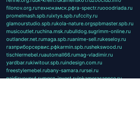
refine.org.ru
uk-krein.ru
kamensk61.ru
zooclub.info
filonov.org.ru
технокамск.рф
ra-spectr.ru
ooodriada.ru
promelmash.spb.ru
ixtys.spb.ru
fccity.ru
glamourstudio.spb.ru
kola-nature.org
spbmaster.spb.ru
musicoutlet.ru
china.msk.ru
bulldog.su
grimm-online.ru
outlander.net.ru
maga.spb.ru
anime-sell.ru
keseloy.ru
газприборсервис.рф
karmin.spb.ru
shekswood.ru
tischlermebel.ru
automall66.ru
mag-vladimir.ru
yardbar.ru
kiwitour.spb.ru
indesign.com.ru
freestylemebel.ru
bany-samara.ru
rsei.ru
naidisvoyput.ru
mgsn-invest.ru
ipkamerasannce.ru
alicante-house.ru
ibelka74.ru
cozyhouse.info
vlkargalev-studio.ru
700mb.ru
figura-ufa.ru
alina-live.ru
belarusiannews.ru
womenknow.ru
dos-vniimk.ru
sega.net.ru
dv.net.ru
phenomenonsofhistory.com
telesputnik.net.ru
wall.pp.ru
pylesosroidmi.ru
gtc-clan.ru
cligs.ru
bibikazap.ru
popova.org.ru
netwhistler.spb.ru
bellvil.ru
bonzon.ru
iss-vladik.ru