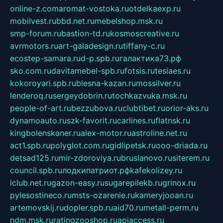
online-z.com
aromat-vostoka.ru
otdelkaexp.ru
mobilvest.ru
bbd.net.ru
mebelshop.msk.ru
smp-forum.ru
bastion-td.ru
kosmoscreative.ru
avrmotors.ru
art-galadesign.ru
tiffany-c.ru
ecostep-samara.ru
d-p.spb.ru
галактика73.рф
sko.com.ru
davitamebel-spb.ru
fotsis.ru
tesiaes.ru
kokoroyari.spb.ru
blesna-kazan.ru
mossilver.ru
lenderoq.ru
sergeydobrin.ru
tochkazvuka.msk.ru
people-of-art.ru
bezzubova.ru
clubtibet.ru
orior-aks.ru
dynamoauto.ru
szk-favorit.ru
carlines.ru
flatnsk.ru
kingbolenskaner.ru
alex-motor.ru
astroline.net.ru
act1.spb.ru
polyglot.com.ru
gidlipetsk.ru
ooo-driada.ru
detsad125.ru
mir-zdoroviya.ru
bruslanovo.ru
siterem.ru
council.spb.ru
лодкипатриот.рф
kafekolizey.ru
iclub.net.ru
gazon-easy.ru
sugarepilekb.ru
grinox.ru
pylesostineco.ru
msts-ozarenie.ru
kameryjooan.ru
artemovskij.ru
dopler.spb.ru
aid70.ru
metall-perm.ru
ndm.msk.ru
ratingzooshop.ru
apiaccess.ru