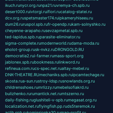
ikuch.ru
nycr.org.ru
npa21.ru
vremya-ch.spb.ru
desert000.ru
ivtorgi.ru
ifiori.ru
catalog-statei.ru
dcv.org.ru
spetsmaster174.ru
ipkameryhiseeu.ru
dum26.ru
ruspol.spb.ru
fr-opendp.ru
kam-solnyshko.ru
cheyenne-arapaho.ru
sevzapmetal.spb.ru
ted-lapidus.spb.ru
parasite-eliminator.ru
sigma-complete.ru
modernworld.ru
dama-moda.ru
eholot-group.ru
sk-nvkz.ru
DRONGOLD.RU
democratia2.ru
i-farmer.ru
mass-sport.org
jablonex.spb.ru
bookmess.ru
linkword.ru
refineua.com.ru
cs-spec.net.ru
altay-mebel.ru
DNK-THEATRE.RU
mechaniks.spb.ru
ipcamtechage.ru
skosta.ru
a-sun.ru
stroy-ldsp.ru
snowlands.org.ru
childrensshoes.ru
mrlizzy.ru
mebelsofiakrd.ru
bulizhenko.ru
rumantick.net.ru
mtszerno.ru
daily-fishing.ru
glushiteli-v-spb.ru
megasat.org.ru
localization.net.ru
flyingfish.pp.ru
ds5teremok.ru
aclib.spb.ru
komissionka30.ru
mag-profit.ru