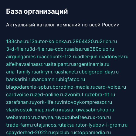
База организаций
Актуальный каталог компаний по всей России
133chel.ru
13autor-kolonka.ru
2864420.ru
2rich.ru
3-d-file.ru
3d-file.ru
a-cdc.ru
aalse.ru
a380club.ru
airgungames.ru
accounts-112.ru
adler-jun.ru
adonyev.ru
alfeihavsalnassr.ru
altaipant.ru
argentinamia.ru
aria-family.ru
arkrym.ru
ashanet.ru
belgorod-day.ru
bankaribi.ru
bandamn.ru
bigfatcc.ru
blagodarenie-spb.ru
borodino-media.ru
card-voice.ru
cardvoice.ru
zed-online.ru
zvonitut.ru
zebra-tlt.ru
zarafshan.ru
york-life.ru
vintovoykompressor.ru
vladivostok-map.ru
vlknrussia.ru
wasabi-shop.ru
webamator.ru
zaryna.ru
youtubefree.ru
x-ton.ru
trade-farm.ru
tajuncos.ru
taksu.ru
tor-lyubov-i-grom.ru
spayderhed-2022.ru
splclub.ru
stoppamedia.ru