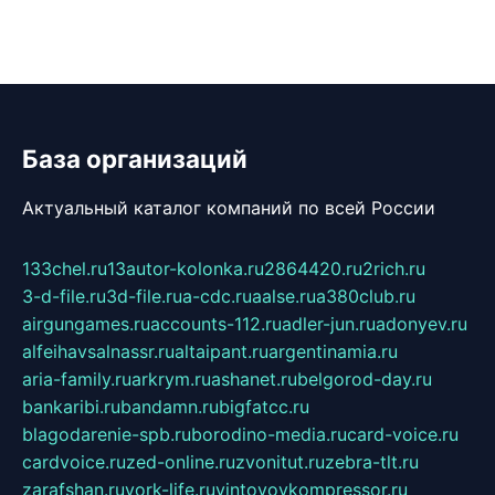
База организаций
Актуальный каталог компаний по всей России
133chel.ru
13autor-kolonka.ru
2864420.ru
2rich.ru
3-d-file.ru
3d-file.ru
a-cdc.ru
aalse.ru
a380club.ru
airgungames.ru
accounts-112.ru
adler-jun.ru
adonyev.ru
alfeihavsalnassr.ru
altaipant.ru
argentinamia.ru
aria-family.ru
arkrym.ru
ashanet.ru
belgorod-day.ru
bankaribi.ru
bandamn.ru
bigfatcc.ru
blagodarenie-spb.ru
borodino-media.ru
card-voice.ru
cardvoice.ru
zed-online.ru
zvonitut.ru
zebra-tlt.ru
zarafshan.ru
york-life.ru
vintovoykompressor.ru