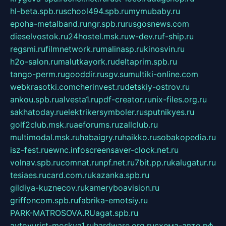
hl-beta.spb.ru
school494.spb.ru
mymubaby.ru
epoha-metalband.ru
ngr.spb.ru
rusgosnews.com
dieselvostok.ru
24hostel.msk.ru
w-dev.ru
f-ship.ru
regsmi.ru
filmnetwork.ru
malinasp.ru
kinosvin.ru
h2o-salon.ru
malutkayork.ru
deltaprim.spb.ru
tango-perm.ru
gooddir.ru
sgv.su
multiki-online.com
webkrasotki.com
cherinvest.ru
detskiy-ostrov.ru
ankou.spb.ru
alvesta1.ru
pdf-creator.ru
nix-files.org.ru
sakhatoday.ru
elektrikersymboler.ru
sputnikyes.ru
golf2club.msk.ru
aeforums.ru
zallclub.ru
multimodal.msk.ru
habaigry.ru
haikko.ru
sobakopedia.ru
isz-fest.ru
ewnc.info
screensaver-clock.net.ru
volnav.spb.ru
comnat.ru
npf.net.ru
7bit.pp.ru
kalugatur.ru
tesiaes.ru
card.com.ru
kazanka.spb.ru
gildiya-kuznecov.ru
kameryboavision.ru
griffoncom.spb.ru
fabrika-emotsiy.ru
PARK-MATROSOVA.RU
agat.spb.ru
avtoyurist-moskva1.ru
hardware.org.ru
схема-авто.рф