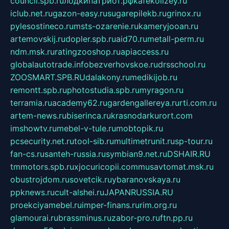
council.spb.ru
лодкипатриот.рф
kafekolizey.ru
iclub.net.ru
gazon-easy.ru
sugarepilekb.ru
grinox.ru
pylesostineco.ru
msts-ozarenie.ru
kameryjooan.ru
artemovskij.ru
dopler.spb.ru
aid70.ru
metall-perm.ru
ndm.msk.ru
ratingzooshop.ru
apiaccess.ru
globalautotrade.info
bezverhovskoe.ru
drsschool.ru
ZOOSMART.SPB.RU
dalakony.ru
medikijob.ru
remontt.spb.ru
photostudia.spb.ru
myragon.ru
terramia.ru
academy62.ru
gardengallereya.ru
rti.com.ru
artem-news.ru
biserinca.ru
krasnodarkurort.com
imshowtv.ru
mebel-v-tule.ru
mobtopik.ru
pcsecurity.net.ru
tool-sib.ru
multimetrunit.ru
sp-tour.ru
fan-cs.ru
santeh-russia.ru
symbian9.net.ru
DSHAIR.RU
tmmotors.spb.ru
xjocuricopii.com
musavtomat.msk.ru
obustrojdom.ru
sovetcik.ru
ybaranovskaya.ru
ppknews.ru
cult-alshei.ru
JAPANRUSSIA.RU
proekciyamebel.ru
imper-finans.ru
rim.org.ru
glamourai.ru
brassminus.ru
zabor-pro.ru
ftn.pp.ru