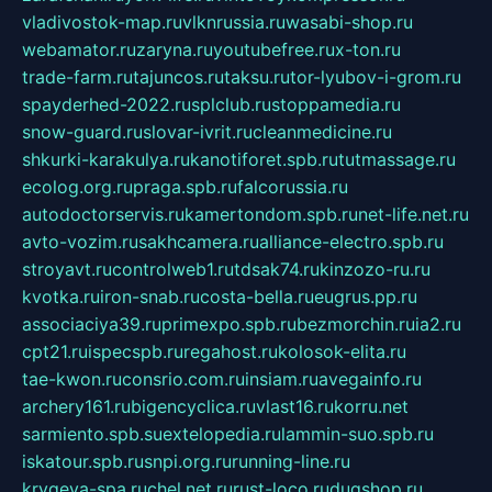
vladivostok-map.ru
vlknrussia.ru
wasabi-shop.ru
webamator.ru
zaryna.ru
youtubefree.ru
x-ton.ru
trade-farm.ru
tajuncos.ru
taksu.ru
tor-lyubov-i-grom.ru
spayderhed-2022.ru
splclub.ru
stoppamedia.ru
snow-guard.ru
slovar-ivrit.ru
cleanmedicine.ru
shkurki-karakulya.ru
kanotiforet.spb.ru
tutmassage.ru
ecolog.org.ru
praga.spb.ru
falcorussia.ru
autodoctorservis.ru
kamertondom.spb.ru
net-life.net.ru
avto-vozim.ru
sakhcamera.ru
alliance-electro.spb.ru
stroyavt.ru
controlweb1.ru
tdsak74.ru
kinzozo-ru.ru
kvotka.ru
iron-snab.ru
costa-bella.ru
eugrus.pp.ru
associaciya39.ru
primexpo.spb.ru
bezmorchin.ru
ia2.ru
cpt21.ru
ispecspb.ru
regahost.ru
kolosok-elita.ru
tae-kwon.ru
consrio.com.ru
insiam.ru
avegainfo.ru
archery161.ru
bigencyclica.ru
vlast16.ru
korru.net
sarmiento.spb.su
extelopedia.ru
lammin-suo.spb.ru
iskatour.spb.ru
snpi.org.ru
running-line.ru
krygeva-spa.ru
chel.net.ru
rust-loco.ru
dugshop.ru