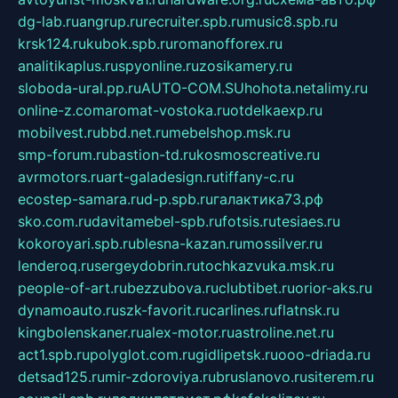
dg-lab.ru
angrup.ru
recruiter.spb.ru
music8.spb.ru
krsk124.ru
kubok.spb.ru
romanofforex.ru
analitikaplus.ru
spyonline.ru
zosikamery.ru
sloboda-ural.pp.ru
AUTO-COM.SU
hohota.net
alimy.ru
online-z.com
aromat-vostoka.ru
otdelkaexp.ru
mobilvest.ru
bbd.net.ru
mebelshop.msk.ru
smp-forum.ru
bastion-td.ru
kosmoscreative.ru
avrmotors.ru
art-galadesign.ru
tiffany-c.ru
ecostep-samara.ru
d-p.spb.ru
галактика73.рф
sko.com.ru
davitamebel-spb.ru
fotsis.ru
tesiaes.ru
kokoroyari.spb.ru
blesna-kazan.ru
mossilver.ru
lenderoq.ru
sergeydobrin.ru
tochkazvuka.msk.ru
people-of-art.ru
bezzubova.ru
clubtibet.ru
orior-aks.ru
dynamoauto.ru
szk-favorit.ru
carlines.ru
flatnsk.ru
kingbolenskaner.ru
alex-motor.ru
astroline.net.ru
act1.spb.ru
polyglot.com.ru
gidlipetsk.ru
ooo-driada.ru
detsad125.ru
mir-zdoroviya.ru
bruslanovo.ru
siterem.ru