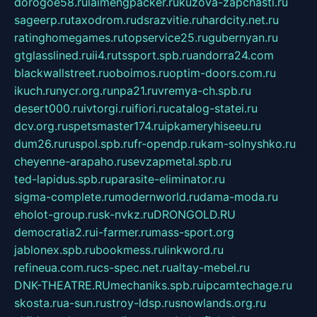
dorogoe58.ru
laimengpacker.ru
kuzova-zapchasti.ru
sageerp.ru
taxodrom.ru
dsrazvitie.ru
hardcity.net.ru
ratinghomegames.ru
topservice25.ru
gubernyan.ru
gtglasslined.ru
ii4.ru
tssport.spb.ru
andorra24.com
blackwallstreet.ru
oboimos.ru
optim-doors.com.ru
ikuch.ru
nycr.org.ru
npa21.ru
vremya-ch.spb.ru
desert000.ru
ivtorgi.ru
ifiori.ru
catalog-statei.ru
dcv.org.ru
spetsmaster174.ru
ipkameryhiseeu.ru
dum26.ru
ruspol.spb.ru
fr-opendp.ru
kam-solnyshko.ru
cheyenne-arapaho.ru
sevzapmetal.spb.ru
ted-lapidus.spb.ru
parasite-eliminator.ru
sigma-complete.ru
modernworld.ru
dama-moda.ru
eholot-group.ru
sk-nvkz.ru
DRONGOLD.RU
democratia2.ru
i-farmer.ru
mass-sport.org
jablonex.spb.ru
bookmess.ru
linkword.ru
refineua.com.ru
cs-spec.net.ru
altay-mebel.ru
DNK-THEATRE.RU
mechaniks.spb.ru
ipcamtechage.ru
skosta.ru
a-sun.ru
stroy-ldsp.ru
snowlands.org.ru