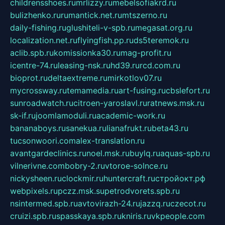
childrensshoes.ru
mrlizzy.ru
mebelsofiakrd.ru
bulizhenko.ru
rumantick.net.ru
mtszerno.ru
daily-fishing.ru
glushiteli-v-spb.ru
megasat.org.ru
localization.net.ru
flyingfish.pp.ru
ds5teremok.ru
aclib.spb.ru
komissionka30.ru
mag-profit.ru
icentre-74.ru
leasing-nsk.ru
hd39.ru
rcd.com.ru
bioprot.ru
deltaextreme.ru
mirkotlov07.ru
mycrossway.ru
temamedia.ru
art-fusing.ru
cbslefort.ru
sunroadwatch.ru
citroen-yaroslavl.ru
ratnews.msk.ru
sk-if.ru
joomlamoduli.ru
academic-work.ru
bananaboys.ru
sanekua.ru
lianafrukt.ru
beta43.ru
tucsonwoori.com
alex-translation.ru
avantgardeclinics.ru
noel.msk.ru
buylq.ru
aquas-spb.ru
vilnerivne.com
bobry-2.ru
vtoroe-solnce.ru
nickysheen.ru
clockmir.ru
huntercraft.ru
стройокт.рф
webpixels.ru
pczz.msk.su
petrodvorets.spb.ru
nsintermed.spb.ru
avtovirazh-24.ru
jazzq.ru
czecot.ru
cruizi.spb.ru
spasskaya.spb.ru
kniris.ru
vkpeople.com