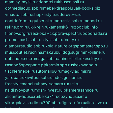
maminy-mysli.ru
arionorel.ru
khuseniosif.ru
dotmediacup.spb.ru
mebel-tiraspol.ru
all-books.biz
vmauto.spb.ru
shop-astyle.ru
derevo-s.ru
contrinform.ru
gutserial.ru
mdrussia.spb.ru
monod.ru
refine.org.ru
uk-krein.ru
kamensk61.ru
zooclub.info
filonov.org.ru
технокамск.рф
ra-spectr.ru
ooodriada.ru
promelmash.spb.ru
ixtys.spb.ru
fccity.ru
glamourstudio.spb.ru
kola-nature.org
spbmaster.spb.ru
musicoutlet.ru
china.msk.ru
bulldog.su
grimm-online.ru
outlander.net.ru
maga.spb.ru
anime-sell.ru
keseloy.ru
газприборсервис.рф
karmin.spb.ru
shekswood.ru
tischlermebel.ru
automall66.ru
mag-vladimir.ru
yardbar.ru
kiwitour.spb.ru
indesign.com.ru
freestylemebel.ru
bany-samara.ru
rsei.ru
naidisvoyput.ru
mgsn-invest.ru
ipkamerasannce.ru
alicante-house.ru
ibelka74.ru
cozyhouse.info
vlkargalev-studio.ru
700mb.ru
figura-ufa.ru
alina-live.ru
belarusiannews.ru
womenknow.ru
dos-vniimk.ru