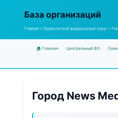
База организаций
Главная
»
Приволжский федеральный округ
» Го
🏠 Главная
Центральный ФО
Севе
Город News Med