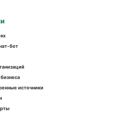
ми
иях
чат-бот
ганизаций
 бизнеса
еренные источники
и
арты