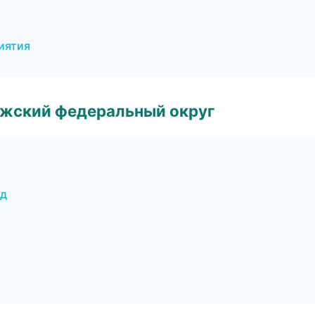
иятия
лжский федеральный округ
од