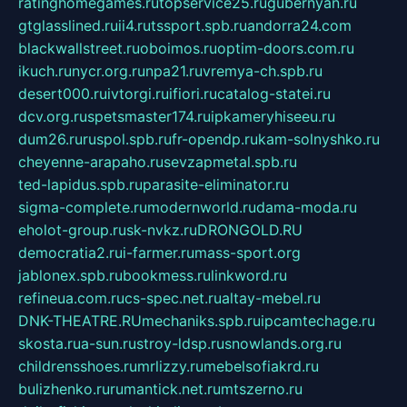
ratinghomegames.ru
topservice25.ru
gubernyan.ru
gtglasslined.ru
ii4.ru
tssport.spb.ru
andorra24.com
blackwallstreet.ru
oboimos.ru
optim-doors.com.ru
ikuch.ru
nycr.org.ru
npa21.ru
vremya-ch.spb.ru
desert000.ru
ivtorgi.ru
ifiori.ru
catalog-statei.ru
dcv.org.ru
spetsmaster174.ru
ipkameryhiseeu.ru
dum26.ru
ruspol.spb.ru
fr-opendp.ru
kam-solnyshko.ru
cheyenne-arapaho.ru
sevzapmetal.spb.ru
ted-lapidus.spb.ru
parasite-eliminator.ru
sigma-complete.ru
modernworld.ru
dama-moda.ru
eholot-group.ru
sk-nvkz.ru
DRONGOLD.RU
democratia2.ru
i-farmer.ru
mass-sport.org
jablonex.spb.ru
bookmess.ru
linkword.ru
refineua.com.ru
cs-spec.net.ru
altay-mebel.ru
DNK-THEATRE.RU
mechaniks.spb.ru
ipcamtechage.ru
skosta.ru
a-sun.ru
stroy-ldsp.ru
snowlands.org.ru
childrensshoes.ru
mrlizzy.ru
mebelsofiakrd.ru
bulizhenko.ru
rumantick.net.ru
mtszerno.ru