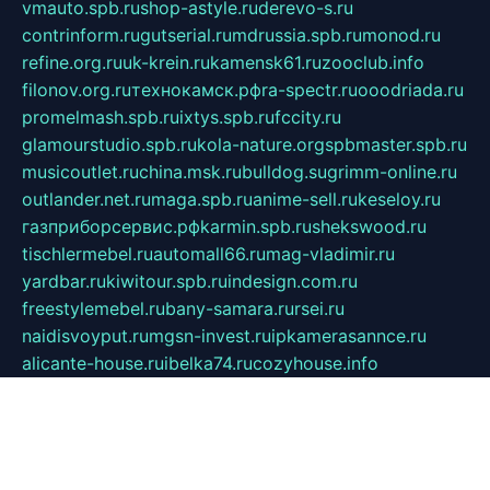
vmauto.spb.ru
shop-astyle.ru
derevo-s.ru
contrinform.ru
gutserial.ru
mdrussia.spb.ru
monod.ru
refine.org.ru
uk-krein.ru
kamensk61.ru
zooclub.info
filonov.org.ru
технокамск.рф
ra-spectr.ru
ooodriada.ru
promelmash.spb.ru
ixtys.spb.ru
fccity.ru
glamourstudio.spb.ru
kola-nature.org
spbmaster.spb.ru
musicoutlet.ru
china.msk.ru
bulldog.su
grimm-online.ru
outlander.net.ru
maga.spb.ru
anime-sell.ru
keseloy.ru
газприборсервис.рф
karmin.spb.ru
shekswood.ru
tischlermebel.ru
automall66.ru
mag-vladimir.ru
yardbar.ru
kiwitour.spb.ru
indesign.com.ru
freestylemebel.ru
bany-samara.ru
rsei.ru
naidisvoyput.ru
mgsn-invest.ru
ipkamerasannce.ru
alicante-house.ru
ibelka74.ru
cozyhouse.info
vlkargalev-studio.ru
700mb.ru
figura-ufa.ru
alina-live.ru
belarusiannews.ru
womenknow.ru
dos-vniimk.ru
sega.net.ru
dv.net.ru
phenomenonsofhistory.com
telesputnik.net.ru
wall.pp.ru
pylesosroidmi.ru