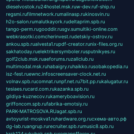
dieselvostok.ru
24hostel.msk.ru
w-dev.ru
f-ship.ru
regsmi.ru
filmnetwork.ru
malinasp.ru
kinosvin.ru
h2o-salon.ru
malutkayork.ru
deltaprim.spb.ru
tango-perm.ru
gooddir.ru
sgv.su
multiki-online.com
webkrasotki.com
cherinvest.ru
detskiy-ostrov.ru
ankou.spb.ru
alvesta1.ru
pdf-creator.ru
nix-files.org.ru
sakhatoday.ru
elektrikersymboler.ru
sputnikyes.ru
golf2club.msk.ru
aeforums.ru
zallclub.ru
multimodal.msk.ru
habaigry.ru
haikko.ru
sobakopedia.ru
isz-fest.ru
ewnc.info
screensaver-clock.net.ru
volnav.spb.ru
comnat.ru
npf.net.ru
7bit.pp.ru
kalugatur.ru
tesiaes.ru
card.com.ru
kazanka.spb.ru
gildiya-kuznecov.ru
kameryboavision.ru
griffoncom.spb.ru
fabrika-emotsiy.ru
PARK-MATROSOVA.RU
agat.spb.ru
avtoyurist-moskva1.ru
hardware.org.ru
схема-авто.рф
dg-lab.ru
angrup.ru
recruiter.spb.ru
music8.spb.ru
krsk124.ru
kubok.spb.ru
romanofforex.ru