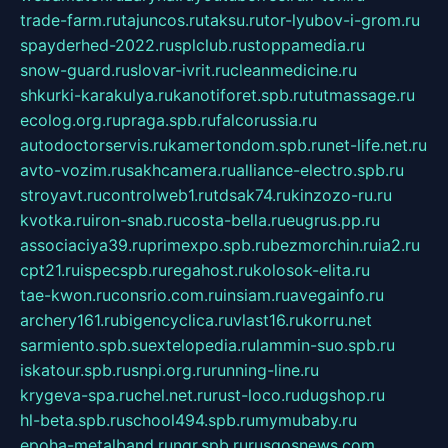
trade-farm.ru
tajuncos.ru
taksu.ru
tor-lyubov-i-grom.ru
spayderhed-2022.ru
splclub.ru
stoppamedia.ru
snow-guard.ru
slovar-ivrit.ru
cleanmedicine.ru
shkurki-karakulya.ru
kanotiforet.spb.ru
tutmassage.ru
ecolog.org.ru
praga.spb.ru
falcorussia.ru
autodoctorservis.ru
kamertondom.spb.ru
net-life.net.ru
avto-vozim.ru
sakhcamera.ru
alliance-electro.spb.ru
stroyavt.ru
controlweb1.ru
tdsak74.ru
kinzozo-ru.ru
kvotka.ru
iron-snab.ru
costa-bella.ru
eugrus.pp.ru
associaciya39.ru
primexpo.spb.ru
bezmorchin.ru
ia2.ru
cpt21.ru
ispecspb.ru
regahost.ru
kolosok-elita.ru
tae-kwon.ru
consrio.com.ru
insiam.ru
avegainfo.ru
archery161.ru
bigencyclica.ru
vlast16.ru
korru.net
sarmiento.spb.su
extelopedia.ru
lammin-suo.spb.ru
iskatour.spb.ru
snpi.org.ru
running-line.ru
krygeva-spa.ru
chel.net.ru
rust-loco.ru
dugshop.ru
hl-beta.spb.ru
school494.spb.ru
mymubaby.ru
epoha-metalband.ru
ngr.spb.ru
rusgosnews.com