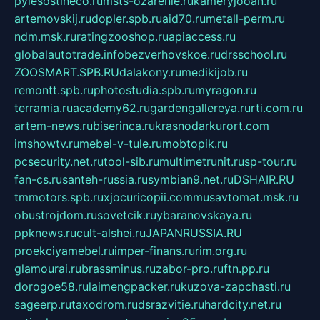
pylesostineco.ru
msts-ozarenie.ru
kameryjooan.ru
artemovskij.ru
dopler.spb.ru
aid70.ru
metall-perm.ru
ndm.msk.ru
ratingzooshop.ru
apiaccess.ru
globalautotrade.info
bezverhovskoe.ru
drsschool.ru
ZOOSMART.SPB.RU
dalakony.ru
medikijob.ru
remontt.spb.ru
photostudia.spb.ru
myragon.ru
terramia.ru
academy62.ru
gardengallereya.ru
rti.com.ru
artem-news.ru
biserinca.ru
krasnodarkurort.com
imshowtv.ru
mebel-v-tule.ru
mobtopik.ru
pcsecurity.net.ru
tool-sib.ru
multimetrunit.ru
sp-tour.ru
fan-cs.ru
santeh-russia.ru
symbian9.net.ru
DSHAIR.RU
tmmotors.spb.ru
xjocuricopii.com
musavtomat.msk.ru
obustrojdom.ru
sovetcik.ru
ybaranovskaya.ru
ppknews.ru
cult-alshei.ru
JAPANRUSSIA.RU
proekciyamebel.ru
imper-finans.ru
rim.org.ru
glamourai.ru
brassminus.ru
zabor-pro.ru
ftn.pp.ru
dorogoe58.ru
laimengpacker.ru
kuzova-zapchasti.ru
sageerp.ru
taxodrom.ru
dsrazvitie.ru
hardcity.net.ru