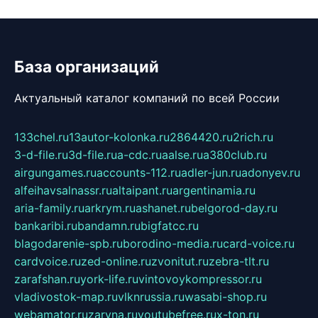
База организаций
Актуальный каталог компаний по всей России
133chel.ru
13autor-kolonka.ru
2864420.ru
2rich.ru
3-d-file.ru
3d-file.ru
a-cdc.ru
aalse.ru
a380club.ru
airgungames.ru
accounts-112.ru
adler-jun.ru
adonyev.ru
alfeihavsalnassr.ru
altaipant.ru
argentinamia.ru
aria-family.ru
arkrym.ru
ashanet.ru
belgorod-day.ru
bankaribi.ru
bandamn.ru
bigfatcc.ru
blagodarenie-spb.ru
borodino-media.ru
card-voice.ru
cardvoice.ru
zed-online.ru
zvonitut.ru
zebra-tlt.ru
zarafshan.ru
york-life.ru
vintovoykompressor.ru
vladivostok-map.ru
vlknrussia.ru
wasabi-shop.ru
webamator.ru
zaryna.ru
youtubefree.ru
x-ton.ru