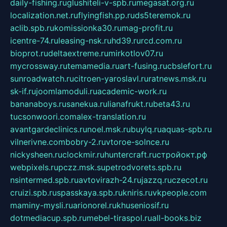
daily-fishing.ru
glushiteli-v-spb.ru
megasat.org.ru
localization.net.ru
flyingfish.pp.ru
ds5teremok.ru
aclib.spb.ru
komissionka30.ru
mag-profit.ru
icentre-74.ru
leasing-nsk.ru
hd39.ru
rcd.com.ru
bioprot.ru
deltaextreme.ru
mirkotlov07.ru
mycrossway.ru
temamedia.ru
art-fusing.ru
cbslefort.ru
sunroadwatch.ru
citroen-yaroslavl.ru
ratnews.msk.ru
sk-if.ru
joomlamoduli.ru
academic-work.ru
bananaboys.ru
sanekua.ru
lianafrukt.ru
beta43.ru
tucsonwoori.com
alex-translation.ru
avantgardeclinics.ru
noel.msk.ru
buylq.ru
aquas-spb.ru
vilnerivne.com
bobry-2.ru
vtoroe-solnce.ru
nickysheen.ru
clockmir.ru
huntercraft.ru
стройокт.рф
webpixels.ru
pczz.msk.su
petrodvorets.spb.ru
nsintermed.spb.ru
avtovirazh-24.ru
jazzq.ru
czecot.ru
cruizi.spb.ru
spasskaya.spb.ru
kniris.ru
vkpeople.com
maminy-mysli.ru
arionorel.ru
khuseniosif.ru
dotmediacup.spb.ru
mebel-tiraspol.ru
all-books.biz