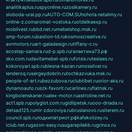
analitikaplus.ru
spyonline.ru
zosikamery.ru
sloboda-ural.pp.ru
AUTO-COM.SU
hohota.net
alimy.ru
online-z.com
aromat-vostoka.ru
otdelkaexp.ru
mobilvest.ru
bbd.net.ru
mebelshop.msk.ru
smp-forum.ru
bastion-td.ru
kosmoscreative.ru
avrmotors.ru
art-galadesign.ru
tiffany-c.ru
ecostep-samara.ru
d-p.spb.ru
галактика73.рф
sko.com.ru
davitamebel-spb.ru
fotsis.ru
tesiaes.ru
kokoroyari.spb.ru
blesna-kazan.ru
mossilver.ru
lenderoq.ru
sergeydobrin.ru
tochkazvuka.msk.ru
people-of-art.ru
bezzubova.ru
clubtibet.ru
orior-aks.ru
dynamoauto.ru
szk-favorit.ru
carlines.ru
flatnsk.ru
kingbolenskaner.ru
alex-motor.ru
astroline.net.ru
act1.spb.ru
polyglot.com.ru
gidlipetsk.ru
ooo-driada.ru
detsad125.ru
mir-zdoroviya.ru
bruslanovo.ru
siterem.ru
council.spb.ru
лодкипатриот.рф
kafekolizey.ru
iclub.net.ru
gazon-easy.ru
sugarepilekb.ru
grinox.ru