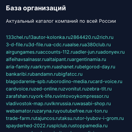
База организаций
Актуальный каталог компаний по всей России
133chel.ru
13autor-kolonka.ru
2864420.ru
2rich.ru
3-d-file.ru
3d-file.ru
a-cdc.ru
aalse.ru
a380club.ru
airgungames.ru
accounts-112.ru
adler-jun.ru
adonyev.ru
alfeihavsalnassr.ru
altaipant.ru
argentinamia.ru
aria-family.ru
arkrym.ru
ashanet.ru
belgorod-day.ru
bankaribi.ru
bandamn.ru
bigfatcc.ru
blagodarenie-spb.ru
borodino-media.ru
card-voice.ru
cardvoice.ru
zed-online.ru
zvonitut.ru
zebra-tlt.ru
zarafshan.ru
york-life.ru
vintovoykompressor.ru
vladivostok-map.ru
vlknrussia.ru
wasabi-shop.ru
webamator.ru
zaryna.ru
youtubefree.ru
x-ton.ru
trade-farm.ru
tajuncos.ru
taksu.ru
tor-lyubov-i-grom.ru
spayderhed-2022.ru
splclub.ru
stoppamedia.ru