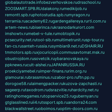
globalautotrade.info
bezverhovskoe.ru
drsschool.ru
ZOOSMART.SPB.RU
dalakony.ru
medikijob.ru
remontt.spb.ru
photostudia.spb.ru
myragon.ru
terramia.ru
academy62.ru
gardengallereya.ru
rti.com.ru
artem-news.ru
biserinca.ru
krasnodarkurort.com
imshowtv.ru
mebel-v-tule.ru
mobtopik.ru
pcsecurity.net.ru
tool-sib.ru
multimetrunit.ru
sp-tour.ru
fan-cs.ru
santeh-russia.ru
symbian9.net.ru
DSHAIR.RU
tmmotors.spb.ru
xjocuricopii.com
musavtomat.msk.ru
obustrojdom.ru
sovetcik.ru
ybaranovskaya.ru
ppknews.ru
cult-alshei.ru
JAPANRUSSIA.RU
proekciyamebel.ru
imper-finans.ru
rim.org.ru
glamourai.ru
brassminus.ru
zabor-pro.ru
ftn.pp.ru
dorogoe58.ru
laimengpacker.ru
kuzova-zapchasti.ru
sageerp.ru
taxodrom.ru
dsrazvitie.ru
hardcity.net.ru
ratinghomegames.ru
topservice25.ru
gubernyan.ru
gtglasslined.ru
ii4.ru
tssport.spb.ru
andorra24.com
blackwallstreet.ru
oboimos.ru
optim-doors.com.ru