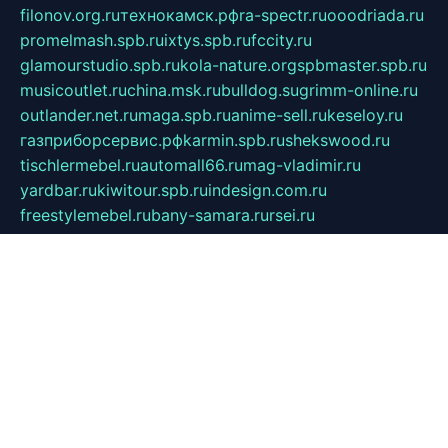
filonov.org.ru
технокамск.рф
ra-spectr.ru
ooodriada.ru
promelmash.spb.ru
ixtys.spb.ru
fccity.ru
glamourstudio.spb.ru
kola-nature.org
spbmaster.spb.ru
musicoutlet.ru
china.msk.ru
bulldog.su
grimm-online.ru
outlander.net.ru
maga.spb.ru
anime-sell.ru
keseloy.ru
газприборсервис.рф
karmin.spb.ru
shekswood.ru
tischlermebel.ru
automall66.ru
mag-vladimir.ru
yardbar.ru
kiwitour.spb.ru
indesign.com.ru
freestylemebel.ru
bany-samara.ru
rsei.ru
naidisvoyput.ru
mgsn-invest.ru
ipkamerasannce.ru
alicante-house.ru
ibelka74.ru
cozyhouse.info
vlkargalev-studio.ru
700mb.ru
figura-ufa.ru
alina-live.ru
belarusiannews.ru
womenknow.ru
dos-vniimk.ru
sega.net.ru
dv.net.ru
phenomenonsofhistory.com
telesputnik.net.ru
wall.pp.ru
pylesosroidmi.ru
gtc-clan.ru
cligs.ru
bibikazap.ru
popova.org.ru
netwhistler.spb.ru
bellvil.ru
bonzon.ru
iss-vladik.ru
defiparis.net.ru
las-gryzas.ru
amku.ru