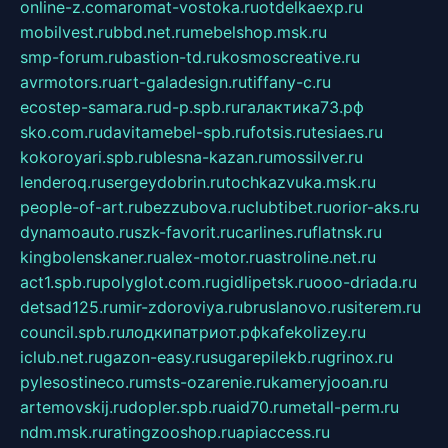
online-z.com
aromat-vostoka.ru
otdelkaexp.ru
mobilvest.ru
bbd.net.ru
mebelshop.msk.ru
smp-forum.ru
bastion-td.ru
kosmoscreative.ru
avrmotors.ru
art-galadesign.ru
tiffany-c.ru
ecostep-samara.ru
d-p.spb.ru
галактика73.рф
sko.com.ru
davitamebel-spb.ru
fotsis.ru
tesiaes.ru
kokoroyari.spb.ru
blesna-kazan.ru
mossilver.ru
lenderoq.ru
sergeydobrin.ru
tochkazvuka.msk.ru
people-of-art.ru
bezzubova.ru
clubtibet.ru
orior-aks.ru
dynamoauto.ru
szk-favorit.ru
carlines.ru
flatnsk.ru
kingbolenskaner.ru
alex-motor.ru
astroline.net.ru
act1.spb.ru
polyglot.com.ru
gidlipetsk.ru
ooo-driada.ru
detsad125.ru
mir-zdoroviya.ru
bruslanovo.ru
siterem.ru
council.spb.ru
лодкипатриот.рф
kafekolizey.ru
iclub.net.ru
gazon-easy.ru
sugarepilekb.ru
grinox.ru
pylesostineco.ru
msts-ozarenie.ru
kameryjooan.ru
artemovskij.ru
dopler.spb.ru
aid70.ru
metall-perm.ru
ndm.msk.ru
ratingzooshop.ru
apiaccess.ru