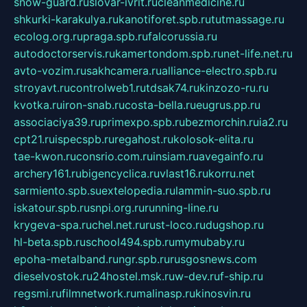
snow-guard.ru
slovar-ivrit.ru
cleanmedicine.ru
shkurki-karakulya.ru
kanotiforet.spb.ru
tutmassage.ru
ecolog.org.ru
praga.spb.ru
falcorussia.ru
autodoctorservis.ru
kamertondom.spb.ru
net-life.net.ru
avto-vozim.ru
sakhcamera.ru
alliance-electro.spb.ru
stroyavt.ru
controlweb1.ru
tdsak74.ru
kinzozo-ru.ru
kvotka.ru
iron-snab.ru
costa-bella.ru
eugrus.pp.ru
associaciya39.ru
primexpo.spb.ru
bezmorchin.ru
ia2.ru
cpt21.ru
ispecspb.ru
regahost.ru
kolosok-elita.ru
tae-kwon.ru
consrio.com.ru
insiam.ru
avegainfo.ru
archery161.ru
bigencyclica.ru
vlast16.ru
korru.net
sarmiento.spb.su
extelopedia.ru
lammin-suo.spb.ru
iskatour.spb.ru
snpi.org.ru
running-line.ru
krygeva-spa.ru
chel.net.ru
rust-loco.ru
dugshop.ru
hl-beta.spb.ru
school494.spb.ru
mymubaby.ru
epoha-metalband.ru
ngr.spb.ru
rusgosnews.com
dieselvostok.ru
24hostel.msk.ru
w-dev.ru
f-ship.ru
regsmi.ru
filmnetwork.ru
malinasp.ru
kinosvin.ru