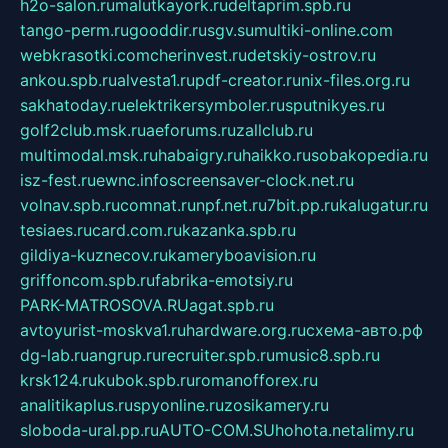
h2o-salon.ru
malutkayork.ru
deltaprim.spb.ru
tango-perm.ru
gooddir.ru
sgv.su
multiki-online.com
webkrasotki.com
cherinvest.ru
detskiy-ostrov.ru
ankou.spb.ru
alvesta1.ru
pdf-creator.ru
nix-files.org.ru
sakhatoday.ru
elektrikersymboler.ru
sputnikyes.ru
golf2club.msk.ru
aeforums.ru
zallclub.ru
multimodal.msk.ru
habaigry.ru
haikko.ru
sobakopedia.ru
isz-fest.ru
ewnc.info
screensaver-clock.net.ru
volnav.spb.ru
comnat.ru
npf.net.ru
7bit.pp.ru
kalugatur.ru
tesiaes.ru
card.com.ru
kazanka.spb.ru
gildiya-kuznecov.ru
kameryboavision.ru
griffoncom.spb.ru
fabrika-emotsiy.ru
PARK-MATROSOVA.RU
agat.spb.ru
avtoyurist-moskva1.ru
hardware.org.ru
схема-авто.рф
dg-lab.ru
angrup.ru
recruiter.spb.ru
music8.spb.ru
krsk124.ru
kubok.spb.ru
romanofforex.ru
analitikaplus.ru
spyonline.ru
zosikamery.ru
sloboda-ural.pp.ru
AUTO-COM.SU
hohota.net
alimy.ru