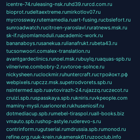
icentre-74.ru
leasing-nsk.ru
hd39.ru
rcd.com.ru
bioprot.ru
deltaextreme.ru
mirkotlov07.ru
mycrossway.ru
temamedia.ru
art-fusing.ru
cbslefort.ru
sunroadwatch.ru
citroen-yaroslavl.ru
ratnews.msk.ru
sk-if.ru
joomlamoduli.ru
academic-work.ru
bananaboys.ru
sanekua.ru
lianafrukt.ru
beta43.ru
tucsonwoori.com
alex-translation.ru
avantgardeclinics.ru
noel.msk.ru
buylq.ru
aquas-spb.ru
vilnerivne.com
bobry-2.ru
vtoroe-solnce.ru
nickysheen.ru
clockmir.ru
huntercraft.ru
стройокт.рф
webpixels.ru
pczz.msk.su
petrodvorets.spb.ru
nsintermed.spb.ru
avtovirazh-24.ru
jazzq.ru
czecot.ru
cruizi.spb.ru
spasskaya.spb.ru
kniris.ru
vkpeople.com
maminy-mysli.ru
arionorel.ru
khuseniosif.ru
dotmediacup.spb.ru
mebel-tiraspol.ru
all-books.biz
vmauto.spb.ru
shop-astyle.ru
derevo-s.ru
contrinform.ru
gutserial.ru
mdrussia.spb.ru
monod.ru
refine.org.ru
uk-krein.ru
kamensk61.ru
zooclub.info