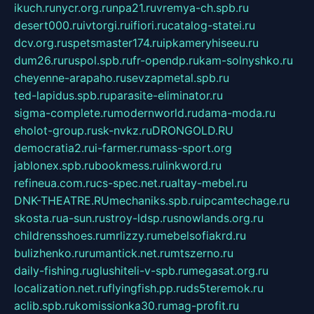
ikuch.ru
nycr.org.ru
npa21.ru
vremya-ch.spb.ru
desert000.ru
ivtorgi.ru
ifiori.ru
catalog-statei.ru
dcv.org.ru
spetsmaster174.ru
ipkameryhiseeu.ru
dum26.ru
ruspol.spb.ru
fr-opendp.ru
kam-solnyshko.ru
cheyenne-arapaho.ru
sevzapmetal.spb.ru
ted-lapidus.spb.ru
parasite-eliminator.ru
sigma-complete.ru
modernworld.ru
dama-moda.ru
eholot-group.ru
sk-nvkz.ru
DRONGOLD.RU
democratia2.ru
i-farmer.ru
mass-sport.org
jablonex.spb.ru
bookmess.ru
linkword.ru
refineua.com.ru
cs-spec.net.ru
altay-mebel.ru
DNK-THEATRE.RU
mechaniks.spb.ru
ipcamtechage.ru
skosta.ru
a-sun.ru
stroy-ldsp.ru
snowlands.org.ru
childrensshoes.ru
mrlizzy.ru
mebelsofiakrd.ru
bulizhenko.ru
rumantick.net.ru
mtszerno.ru
daily-fishing.ru
glushiteli-v-spb.ru
megasat.org.ru
localization.net.ru
flyingfish.pp.ru
ds5teremok.ru
aclib.spb.ru
komissionka30.ru
mag-profit.ru