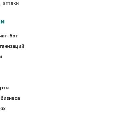
, аптеки
ми
чат-бот
ганизаций
и
арты
 бизнеса
иях