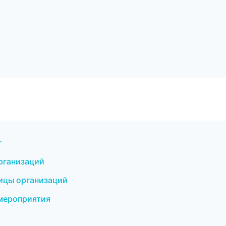
г
рганизаций
ницы организаций
 мероприятия