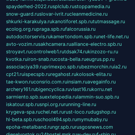
spayderhed-2022.ru
splclub.ru
stoppamedia.ru
snow-guard.ru
slovar-ivrit.ru
cleanmedicine.ru
shkurki-karakulya.ru
kanotiforet.spb.ru
tutmassage.ru
ecolog.org.ru
praga.spb.ru
falcorussia.ru
autodoctorservis.ru
kamertondom.spb.ru
net-life.net.ru
avto-vozim.ru
sakhcamera.ru
alliance-electro.spb.ru
stroyavt.ru
controlweb1.ru
tdsak74.ru
kinzozo-ru.ru
kvotka.ru
iron-snab.ru
costa-bella.ru
eugrus.pp.ru
associaciya39.ru
primexpo.spb.ru
bezmorchin.ru
ia2.ru
cpt21.ru
ispecspb.ru
regahost.ru
kolosok-elita.ru
tae-kwon.ru
consrio.com.ru
insiam.ru
avegainfo.ru
archery161.ru
bigencyclica.ru
vlast16.ru
korru.net
sarmiento.spb.su
extelopedia.ru
lammin-suo.spb.ru
iskatour.spb.ru
snpi.org.ru
running-line.ru
krygeva-spa.ru
chel.net.ru
rust-loco.ru
dugshop.ru
hl-beta.spb.ru
school494.spb.ru
mymubaby.ru
epoha-metalband.ru
ngr.spb.ru
rusgosnews.com
dieselvostok.ru
24hostel.msk.ru
w-dev.ru
f-ship.ru