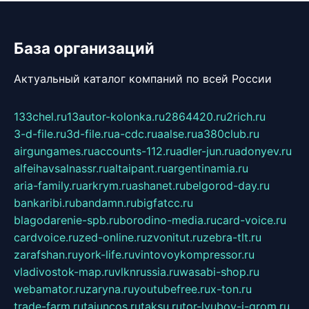
База организаций
Актуальный каталог компаний по всей России
133chel.ru
13autor-kolonka.ru
2864420.ru
2rich.ru
3-d-file.ru
3d-file.ru
a-cdc.ru
aalse.ru
a380club.ru
airgungames.ru
accounts-112.ru
adler-jun.ru
adonyev.ru
alfeihavsalnassr.ru
altaipant.ru
argentinamia.ru
aria-family.ru
arkrym.ru
ashanet.ru
belgorod-day.ru
bankaribi.ru
bandamn.ru
bigfatcc.ru
blagodarenie-spb.ru
borodino-media.ru
card-voice.ru
cardvoice.ru
zed-online.ru
zvonitut.ru
zebra-tlt.ru
zarafshan.ru
york-life.ru
vintovoykompressor.ru
vladivostok-map.ru
vlknrussia.ru
wasabi-shop.ru
webamator.ru
zaryna.ru
youtubefree.ru
x-ton.ru
trade-farm.ru
tajuncos.ru
taksu.ru
tor-lyubov-i-grom.ru