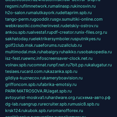
regsmi.ru
filmnetwork.ru
malinasp.ru
kinosvin.ru
h2o-salon.ru
malutkayork.ru
deltaprim.spb.ru
tango-perm.ru
gooddir.ru
sgv.su
multiki-online.com
webkrasotki.com
cherinvest.ru
detskiy-ostrov.ru
ankou.spb.ru
alvesta1.ru
pdf-creator.ru
nix-files.org.ru
sakhatoday.ru
elektrikersymboler.ru
sputnikyes.ru
golf2club.msk.ru
aeforums.ru
zallclub.ru
multimodal.msk.ru
habaigry.ru
haikko.ru
sobakopedia.ru
isz-fest.ru
ewnc.info
screensaver-clock.net.ru
volnav.spb.ru
comnat.ru
npf.net.ru
7bit.pp.ru
kalugatur.ru
tesiaes.ru
card.com.ru
kazanka.spb.ru
gildiya-kuznecov.ru
kameryboavision.ru
griffoncom.spb.ru
fabrika-emotsiy.ru
PARK-MATROSOVA.RU
agat.spb.ru
avtoyurist-moskva1.ru
hardware.org.ru
схема-авто.рф
dg-lab.ru
angrup.ru
recruiter.spb.ru
music8.spb.ru
krsk124.ru
kubok.spb.ru
romanofforex.ru
analitikaplus.ru
spyonline.ru
zosikamery.ru