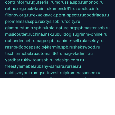
contrinform.ru
gutserial.ru
mdrussia.spb.ru
monod.ru
refine.org.ru
uk-krein.ru
kamensk61.ru
zooclub.info
filonov.org.ru
технокамск.рф
ra-spectr.ru
ooodriada.ru
promelmash.spb.ru
ixtys.spb.ru
fccity.ru
glamourstudio.spb.ru
kola-nature.org
spbmaster.spb.ru
musicoutlet.ru
china.msk.ru
bulldog.su
grimm-online.ru
outlander.net.ru
maga.spb.ru
anime-sell.ru
keseloy.ru
газприборсервис.рф
karmin.spb.ru
shekswood.ru
tischlermebel.ru
automall66.ru
mag-vladimir.ru
yardbar.ru
kiwitour.spb.ru
indesign.com.ru
freestylemebel.ru
bany-samara.ru
rsei.ru
naidisvoyput.ru
mgsn-invest.ru
ipkamerasannce.ru
alicante-house.ru
ibelka74.ru
cozyhouse.info
vlkargalev-studio.ru
700mb.ru
figura-ufa.ru
alina-live.ru
belarusiannews.ru
womenknow.ru
dos-vniimk.ru
sega.net.ru
dv.net.ru
phenomenonsofhistory.com
telesputnik.net.ru
wall.pp.ru
pylesosroidmi.ru
gtc-clan.ru
cligs.ru
bibikazap.ru
popova.org.ru