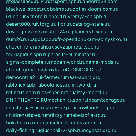
gtglasslined.ru
ii4.ru
tssport.spb.ru
andorra24.com
blackwallstreet.ru
oboimos.ru
optim-doors.com.ru
ikuch.ru
nycr.org.ru
npa21.ru
vremya-ch.spb.ru
desert000.ru
ivtorgi.ru
ifiori.ru
catalog-statei.ru
dcv.org.ru
spetsmaster174.ru
ipkameryhiseeu.ru
dum26.ru
ruspol.spb.ru
fr-opendp.ru
kam-solnyshko.ru
cheyenne-arapaho.ru
sevzapmetal.spb.ru
ted-lapidus.spb.ru
parasite-eliminator.ru
sigma-complete.ru
modernworld.ru
dama-moda.ru
eholot-group.ru
sk-nvkz.ru
DRONGOLD.RU
democratia2.ru
i-farmer.ru
mass-sport.org
jablonex.spb.ru
bookmess.ru
linkword.ru
refineua.com.ru
cs-spec.net.ru
altay-mebel.ru
DNK-THEATRE.RU
mechaniks.spb.ru
ipcamtechage.ru
skosta.ru
a-sun.ru
stroy-ldsp.ru
snowlands.org.ru
childrensshoes.ru
mrlizzy.ru
mebelsofiakrd.ru
bulizhenko.ru
rumantick.net.ru
mtszerno.ru
daily-fishing.ru
glushiteli-v-spb.ru
megasat.org.ru