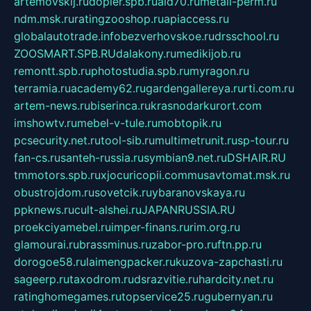
artemovskij.ru
dopler.spb.ru
aid70.ru
metall-perm.ru
ndm.msk.ru
ratingzooshop.ru
apiaccess.ru
globalautotrade.info
bezverhovskoe.ru
drsschool.ru
ZOOSMART.SPB.RU
dalakony.ru
medikijob.ru
remontt.spb.ru
photostudia.spb.ru
myragon.ru
terramia.ru
academy62.ru
gardengallereya.ru
rti.com.ru
artem-news.ru
biserinca.ru
krasnodarkurort.com
imshowtv.ru
mebel-v-tule.ru
mobtopik.ru
pcsecurity.net.ru
tool-sib.ru
multimetrunit.ru
sp-tour.ru
fan-cs.ru
santeh-russia.ru
symbian9.net.ru
DSHAIR.RU
tmmotors.spb.ru
xjocuricopii.com
musavtomat.msk.ru
obustrojdom.ru
sovetcik.ru
ybaranovskaya.ru
ppknews.ru
cult-alshei.ru
JAPANRUSSIA.RU
proekciyamebel.ru
imper-finans.ru
rim.org.ru
glamourai.ru
brassminus.ru
zabor-pro.ru
ftn.pp.ru
dorogoe58.ru
laimengpacker.ru
kuzova-zapchasti.ru
sageerp.ru
taxodrom.ru
dsrazvitie.ru
hardcity.net.ru
ratinghomegames.ru
topservice25.ru
gubernyan.ru