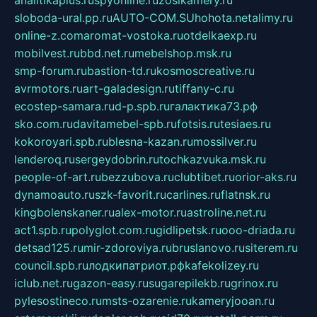
sloboda-ural.pp.ru
AUTO-COM.SU
hohota.net
alimy.ru
online-z.com
aromat-vostoka.ru
otdelkaexp.ru
mobilvest.ru
bbd.net.ru
mebelshop.msk.ru
smp-forum.ru
bastion-td.ru
kosmoscreative.ru
avrmotors.ru
art-galadesign.ru
tiffany-c.ru
ecostep-samara.ru
d-p.spb.ru
галактика73.рф
sko.com.ru
davitamebel-spb.ru
fotsis.ru
tesiaes.ru
kokoroyari.spb.ru
blesna-kazan.ru
mossilver.ru
lenderoq.ru
sergeydobrin.ru
tochkazvuka.msk.ru
people-of-art.ru
bezzubova.ru
clubtibet.ru
orior-aks.ru
dynamoauto.ru
szk-favorit.ru
carlines.ru
flatnsk.ru
kingbolenskaner.ru
alex-motor.ru
astroline.net.ru
act1.spb.ru
polyglot.com.ru
gidlipetsk.ru
ooo-driada.ru
detsad125.ru
mir-zdoroviya.ru
bruslanovo.ru
siterem.ru
council.spb.ru
лодкипатриот.рф
kafekolizey.ru
iclub.net.ru
gazon-easy.ru
sugarepilekb.ru
grinox.ru
pylesostineco.ru
msts-ozarenie.ru
kameryjooan.ru