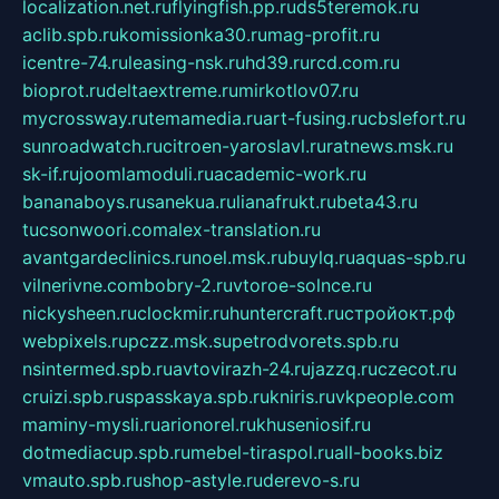
localization.net.ru
flyingfish.pp.ru
ds5teremok.ru
aclib.spb.ru
komissionka30.ru
mag-profit.ru
icentre-74.ru
leasing-nsk.ru
hd39.ru
rcd.com.ru
bioprot.ru
deltaextreme.ru
mirkotlov07.ru
mycrossway.ru
temamedia.ru
art-fusing.ru
cbslefort.ru
sunroadwatch.ru
citroen-yaroslavl.ru
ratnews.msk.ru
sk-if.ru
joomlamoduli.ru
academic-work.ru
bananaboys.ru
sanekua.ru
lianafrukt.ru
beta43.ru
tucsonwoori.com
alex-translation.ru
avantgardeclinics.ru
noel.msk.ru
buylq.ru
aquas-spb.ru
vilnerivne.com
bobry-2.ru
vtoroe-solnce.ru
nickysheen.ru
clockmir.ru
huntercraft.ru
стройокт.рф
webpixels.ru
pczz.msk.su
petrodvorets.spb.ru
nsintermed.spb.ru
avtovirazh-24.ru
jazzq.ru
czecot.ru
cruizi.spb.ru
spasskaya.spb.ru
kniris.ru
vkpeople.com
maminy-mysli.ru
arionorel.ru
khuseniosif.ru
dotmediacup.spb.ru
mebel-tiraspol.ru
all-books.biz
vmauto.spb.ru
shop-astyle.ru
derevo-s.ru