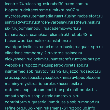
icentre-74.ru
leasing-nsk.ru
hd39.ru
rcd.com.ru
bioprot.ru
deltaextreme.ru
mirkotlov07.ru
mycrossway.ru
temamedia.ru
art-fusing.ru
cbslefort.ru
sunroadwatch.ru
citroen-yaroslavl.ru
ratnews.msk.ru
sk-if.ru
joomlamoduli.ru
academic-work.ru
bananaboys.ru
sanekua.ru
lianafrukt.ru
beta43.ru
tucsonwoori.com
alex-translation.ru
avantgardeclinics.ru
noel.msk.ru
buylq.ru
aquas-spb.ru
vilnerivne.com
bobry-2.ru
vtoroe-solnce.ru
nickysheen.ru
clockmir.ru
huntercraft.ru
стройокт.рф
webpixels.ru
pczz.msk.su
petrodvorets.spb.ru
nsintermed.spb.ru
avtovirazh-24.ru
jazzq.ru
czecot.ru
cruizi.spb.ru
spasskaya.spb.ru
kniris.ru
vkpeople.com
maminy-mysli.ru
arionorel.ru
khuseniosif.ru
dotmediacup.spb.ru
mebel-tiraspol.ru
all-books.biz
vmauto.spb.ru
shop-astyle.ru
derevo-s.ru
contrinform.ru
gutserial.ru
mdrussia.spb.ru
monod.ru
refine.org.ru
uk-krein.ru
kamensk61.ru
zooclub.info