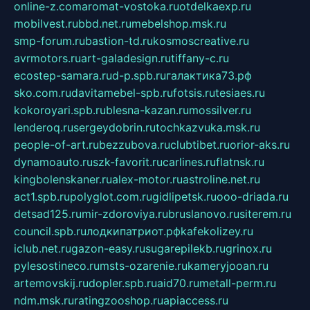
online-z.com
aromat-vostoka.ru
otdelkaexp.ru
mobilvest.ru
bbd.net.ru
mebelshop.msk.ru
smp-forum.ru
bastion-td.ru
kosmoscreative.ru
avrmotors.ru
art-galadesign.ru
tiffany-c.ru
ecostep-samara.ru
d-p.spb.ru
галактика73.рф
sko.com.ru
davitamebel-spb.ru
fotsis.ru
tesiaes.ru
kokoroyari.spb.ru
blesna-kazan.ru
mossilver.ru
lenderoq.ru
sergeydobrin.ru
tochkazvuka.msk.ru
people-of-art.ru
bezzubova.ru
clubtibet.ru
orior-aks.ru
dynamoauto.ru
szk-favorit.ru
carlines.ru
flatnsk.ru
kingbolenskaner.ru
alex-motor.ru
astroline.net.ru
act1.spb.ru
polyglot.com.ru
gidlipetsk.ru
ooo-driada.ru
detsad125.ru
mir-zdoroviya.ru
bruslanovo.ru
siterem.ru
council.spb.ru
лодкипатриот.рф
kafekolizey.ru
iclub.net.ru
gazon-easy.ru
sugarepilekb.ru
grinox.ru
pylesostineco.ru
msts-ozarenie.ru
kameryjooan.ru
artemovskij.ru
dopler.spb.ru
aid70.ru
metall-perm.ru
ndm.msk.ru
ratingzooshop.ru
apiaccess.ru