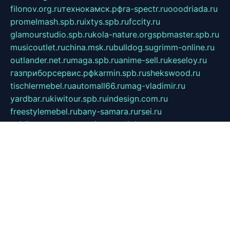
filonov.org.ru
технокамск.рф
ra-spectr.ru
ooodriada.ru
promelmash.spb.ru
ixtys.spb.ru
fccity.ru
glamourstudio.spb.ru
kola-nature.org
spbmaster.spb.ru
musicoutlet.ru
china.msk.ru
bulldog.su
grimm-online.ru
outlander.net.ru
maga.spb.ru
anime-sell.ru
keseloy.ru
газприборсервис.рф
karmin.spb.ru
shekswood.ru
tischlermebel.ru
automall66.ru
mag-vladimir.ru
yardbar.ru
kiwitour.spb.ru
indesign.com.ru
freestylemebel.ru
bany-samara.ru
rsei.ru
naidisvoyput.ru
mgsn-invest.ru
ipkamerasannce.ru
alicante-house.ru
ibelka74.ru
cozyhouse.info
vlkargalev-studio.ru
700mb.ru
figura-ufa.ru
alina-live.ru
belarusiannews.ru
womenknow.ru
dos-vniimk.ru
sega.net.ru
dv.net.ru
phenomenonsofhistory.com
telesputnik.net.ru
wall.pp.ru
pylesosroidmi.ru
gtc-clan.ru
cligs.ru
bibikazap.ru
popova.org.ru
netwhistler.spb.ru
bellvil.ru
bonzon.ru
iss-vladik.ru
defiparis.net.ru
las-gryzas.ru
amku.ru