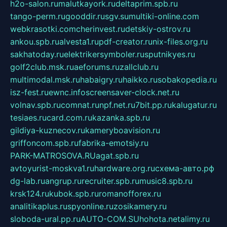
h2o-salon.ru
malutkayork.ru
deltaprim.spb.ru
tango-perm.ru
gooddir.ru
sgv.su
multiki-online.com
webkrasotki.com
cherinvest.ru
detskiy-ostrov.ru
ankou.spb.ru
alvesta1.ru
pdf-creator.ru
nix-files.org.ru
sakhatoday.ru
elektrikersymboler.ru
sputnikyes.ru
golf2club.msk.ru
aeforums.ru
zallclub.ru
multimodal.msk.ru
habaigry.ru
haikko.ru
sobakopedia.ru
isz-fest.ru
ewnc.info
screensaver-clock.net.ru
volnav.spb.ru
comnat.ru
npf.net.ru
7bit.pp.ru
kalugatur.ru
tesiaes.ru
card.com.ru
kazanka.spb.ru
gildiya-kuznecov.ru
kameryboavision.ru
griffoncom.spb.ru
fabrika-emotsiy.ru
PARK-MATROSOVA.RU
agat.spb.ru
avtoyurist-moskva1.ru
hardware.org.ru
схема-авто.рф
dg-lab.ru
angrup.ru
recruiter.spb.ru
music8.spb.ru
krsk124.ru
kubok.spb.ru
romanofforex.ru
analitikaplus.ru
spyonline.ru
zosikamery.ru
sloboda-ural.pp.ru
AUTO-COM.SU
hohota.net
alimy.ru