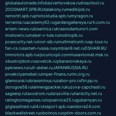
globalautotrade.info
bezverhovskoe.ru
drsschool.ru
ZOOSMART.SPB.RU
dalakony.ru
medikijob.ru
remontt.spb.ru
photostudia.spb.ru
myragon.ru
terramia.ru
academy62.ru
gardengallereya.ru
rti.com.ru
artem-news.ru
biserinca.ru
krasnodarkurort.com
imshowtv.ru
mebel-v-tule.ru
mobtopik.ru
pcsecurity.net.ru
tool-sib.ru
multimetrunit.ru
sp-tour.ru
fan-cs.ru
santeh-russia.ru
symbian9.net.ru
DSHAIR.RU
tmmotors.spb.ru
xjocuricopii.com
musavtomat.msk.ru
obustrojdom.ru
sovetcik.ru
ybaranovskaya.ru
ppknews.ru
cult-alshei.ru
JAPANRUSSIA.RU
proekciyamebel.ru
imper-finans.ru
rim.org.ru
glamourai.ru
brassminus.ru
zabor-pro.ru
ftn.pp.ru
dorogoe58.ru
laimengpacker.ru
kuzova-zapchasti.ru
sageerp.ru
taxodrom.ru
dsrazvitie.ru
hardcity.net.ru
ratinghomegames.ru
topservice25.ru
gubernyan.ru
gtglasslined.ru
ii4.ru
tssport.spb.ru
andorra24.com
blackwallstreet.ru
oboimos.ru
optim-doors.com.ru