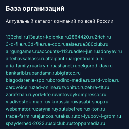
База организаций
Актуальный каталог компаний по всей России
133chel.ru
13autor-kolonka.ru
2864420.ru
2rich.ru
3-d-file.ru
3d-file.ru
a-cdc.ru
aalse.ru
a380club.ru
airgungames.ru
accounts-112.ru
adler-jun.ru
adonyev.ru
alfeihavsalnassr.ru
altaipant.ru
argentinamia.ru
aria-family.ru
arkrym.ru
ashanet.ru
belgorod-day.ru
bankaribi.ru
bandamn.ru
bigfatcc.ru
blagodarenie-spb.ru
borodino-media.ru
card-voice.ru
cardvoice.ru
zed-online.ru
zvonitut.ru
zebra-tlt.ru
zarafshan.ru
york-life.ru
vintovoykompressor.ru
vladivostok-map.ru
vlknrussia.ru
wasabi-shop.ru
webamator.ru
zaryna.ru
youtubefree.ru
x-ton.ru
trade-farm.ru
tajuncos.ru
taksu.ru
tor-lyubov-i-grom.ru
spayderhed-2022.ru
splclub.ru
stoppamedia.ru