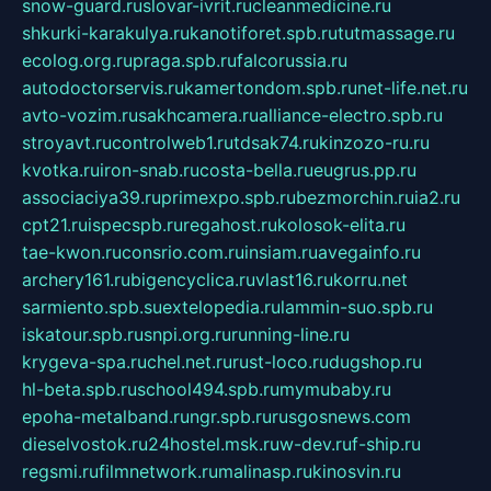
snow-guard.ru
slovar-ivrit.ru
cleanmedicine.ru
shkurki-karakulya.ru
kanotiforet.spb.ru
tutmassage.ru
ecolog.org.ru
praga.spb.ru
falcorussia.ru
autodoctorservis.ru
kamertondom.spb.ru
net-life.net.ru
avto-vozim.ru
sakhcamera.ru
alliance-electro.spb.ru
stroyavt.ru
controlweb1.ru
tdsak74.ru
kinzozo-ru.ru
kvotka.ru
iron-snab.ru
costa-bella.ru
eugrus.pp.ru
associaciya39.ru
primexpo.spb.ru
bezmorchin.ru
ia2.ru
cpt21.ru
ispecspb.ru
regahost.ru
kolosok-elita.ru
tae-kwon.ru
consrio.com.ru
insiam.ru
avegainfo.ru
archery161.ru
bigencyclica.ru
vlast16.ru
korru.net
sarmiento.spb.su
extelopedia.ru
lammin-suo.spb.ru
iskatour.spb.ru
snpi.org.ru
running-line.ru
krygeva-spa.ru
chel.net.ru
rust-loco.ru
dugshop.ru
hl-beta.spb.ru
school494.spb.ru
mymubaby.ru
epoha-metalband.ru
ngr.spb.ru
rusgosnews.com
dieselvostok.ru
24hostel.msk.ru
w-dev.ru
f-ship.ru
regsmi.ru
filmnetwork.ru
malinasp.ru
kinosvin.ru