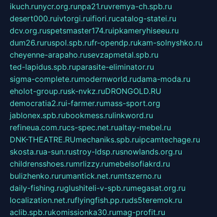
ikuch.ru
nycr.org.ru
npa21.ru
vremya-ch.spb.ru
desert000.ru
ivtorgi.ru
ifiori.ru
catalog-statei.ru
dcv.org.ru
spetsmaster174.ru
ipkameryhiseeu.ru
dum26.ru
ruspol.spb.ru
fr-opendp.ru
kam-solnyshko.ru
cheyenne-arapaho.ru
sevzapmetal.spb.ru
ted-lapidus.spb.ru
parasite-eliminator.ru
sigma-complete.ru
modernworld.ru
dama-moda.ru
eholot-group.ru
sk-nvkz.ru
DRONGOLD.RU
democratia2.ru
i-farmer.ru
mass-sport.org
jablonex.spb.ru
bookmess.ru
linkword.ru
refineua.com.ru
cs-spec.net.ru
altay-mebel.ru
DNK-THEATRE.RU
mechaniks.spb.ru
ipcamtechage.ru
skosta.ru
a-sun.ru
stroy-ldsp.ru
snowlands.org.ru
childrensshoes.ru
mrlizzy.ru
mebelsofiakrd.ru
bulizhenko.ru
rumantick.net.ru
mtszerno.ru
daily-fishing.ru
glushiteli-v-spb.ru
megasat.org.ru
localization.net.ru
flyingfish.pp.ru
ds5teremok.ru
aclib.spb.ru
komissionka30.ru
mag-profit.ru