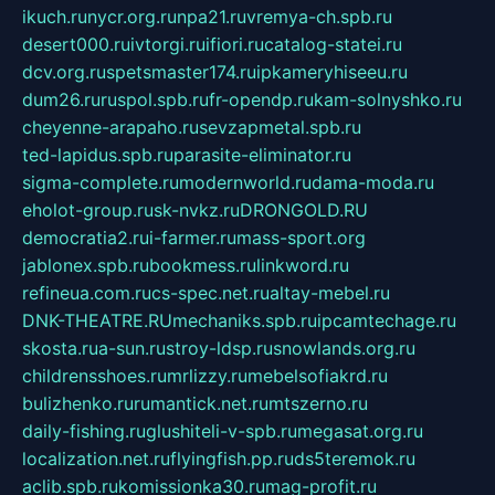
ikuch.ru
nycr.org.ru
npa21.ru
vremya-ch.spb.ru
desert000.ru
ivtorgi.ru
ifiori.ru
catalog-statei.ru
dcv.org.ru
spetsmaster174.ru
ipkameryhiseeu.ru
dum26.ru
ruspol.spb.ru
fr-opendp.ru
kam-solnyshko.ru
cheyenne-arapaho.ru
sevzapmetal.spb.ru
ted-lapidus.spb.ru
parasite-eliminator.ru
sigma-complete.ru
modernworld.ru
dama-moda.ru
eholot-group.ru
sk-nvkz.ru
DRONGOLD.RU
democratia2.ru
i-farmer.ru
mass-sport.org
jablonex.spb.ru
bookmess.ru
linkword.ru
refineua.com.ru
cs-spec.net.ru
altay-mebel.ru
DNK-THEATRE.RU
mechaniks.spb.ru
ipcamtechage.ru
skosta.ru
a-sun.ru
stroy-ldsp.ru
snowlands.org.ru
childrensshoes.ru
mrlizzy.ru
mebelsofiakrd.ru
bulizhenko.ru
rumantick.net.ru
mtszerno.ru
daily-fishing.ru
glushiteli-v-spb.ru
megasat.org.ru
localization.net.ru
flyingfish.pp.ru
ds5teremok.ru
aclib.spb.ru
komissionka30.ru
mag-profit.ru