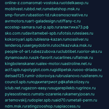
online-z.com
aromat-vostoka.ru
otdelkaexp.ru
mobilvest.ru
bbd.net.ru
mebelshop.msk.ru
smp-forum.ru
bastion-td.ru
kosmoscreative.ru
avrmotors.ru
art-galadesign.ru
tiffany-c.ru
ecostep-samara.ru
d-p.spb.ru
галактика73.рф
sko.com.ru
davitamebel-spb.ru
fotsis.ru
tesiaes.ru
kokoroyari.spb.ru
blesna-kazan.ru
mossilver.ru
lenderoq.ru
sergeydobrin.ru
tochkazvuka.msk.ru
people-of-art.ru
bezzubova.ru
clubtibet.ru
orior-aks.ru
dynamoauto.ru
szk-favorit.ru
carlines.ru
flatnsk.ru
kingbolenskaner.ru
alex-motor.ru
astroline.net.ru
act1.spb.ru
polyglot.com.ru
gidlipetsk.ru
ooo-driada.ru
detsad125.ru
mir-zdoroviya.ru
bruslanovo.ru
siterem.ru
council.spb.ru
лодкипатриот.рф
kafekolizey.ru
iclub.net.ru
gazon-easy.ru
sugarepilekb.ru
grinox.ru
pylesostineco.ru
msts-ozarenie.ru
kameryjooan.ru
artemovskij.ru
dopler.spb.ru
aid70.ru
metall-perm.ru
ndm.msk.ru
ratingzooshop.ru
apiaccess.ru