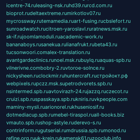
icentre-74.ru
leasing-nsk.ru
hd39.ru
rcd.com.ru
bioprot.ru
deltaextreme.ru
mirkotlov07.ru
mycrossway.ru
temamedia.ru
art-fusing.ru
cbslefort.ru
sunroadwatch.ru
citroen-yaroslavl.ru
ratnews.msk.ru
sk-if.ru
joomlamoduli.ru
academic-work.ru
bananaboys.ru
sanekua.ru
lianafrukt.ru
beta43.ru
tucsonwoori.com
alex-translation.ru
avantgardeclinics.ru
noel.msk.ru
buylq.ru
aquas-spb.ru
vilnerivne.com
bobry-2.ru
vtoroe-solnce.ru
nickysheen.ru
clockmir.ru
huntercraft.ru
стройокт.рф
webpixels.ru
pczz.msk.su
petrodvorets.spb.ru
nsintermed.spb.ru
avtovirazh-24.ru
jazzq.ru
czecot.ru
cruizi.spb.ru
spasskaya.spb.ru
kniris.ru
vkpeople.com
maminy-mysli.ru
arionorel.ru
khuseniosif.ru
dotmediacup.spb.ru
mebel-tiraspol.ru
all-books.biz
vmauto.spb.ru
shop-astyle.ru
derevo-s.ru
contrinform.ru
gutserial.ru
mdrussia.spb.ru
monod.ru
refine.org.ru
uk-krein.ru
kamensk61.ru
zooclub.info