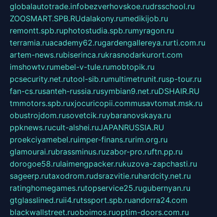
globalautotrade.info
bezverhovskoe.ru
drsschool.ru
ZOOSMART.SPB.RU
dalakony.ru
medikijob.ru
remontt.spb.ru
photostudia.spb.ru
myragon.ru
terramia.ru
academy62.ru
gardengallereya.ru
rti.com.ru
artem-news.ru
biserinca.ru
krasnodarkurort.com
imshowtv.ru
mebel-v-tule.ru
mobtopik.ru
pcsecurity.net.ru
tool-sib.ru
multimetrunit.ru
sp-tour.ru
fan-cs.ru
santeh-russia.ru
symbian9.net.ru
DSHAIR.RU
tmmotors.spb.ru
xjocuricopii.com
musavtomat.msk.ru
obustrojdom.ru
sovetcik.ru
ybaranovskaya.ru
ppknews.ru
cult-alshei.ru
JAPANRUSSIA.RU
proekciyamebel.ru
imper-finans.ru
rim.org.ru
glamourai.ru
brassminus.ru
zabor-pro.ru
ftn.pp.ru
dorogoe58.ru
laimengpacker.ru
kuzova-zapchasti.ru
sageerp.ru
taxodrom.ru
dsrazvitie.ru
hardcity.net.ru
ratinghomegames.ru
topservice25.ru
gubernyan.ru
gtglasslined.ru
ii4.ru
tssport.spb.ru
andorra24.com
blackwallstreet.ru
oboimos.ru
optim-doors.com.ru