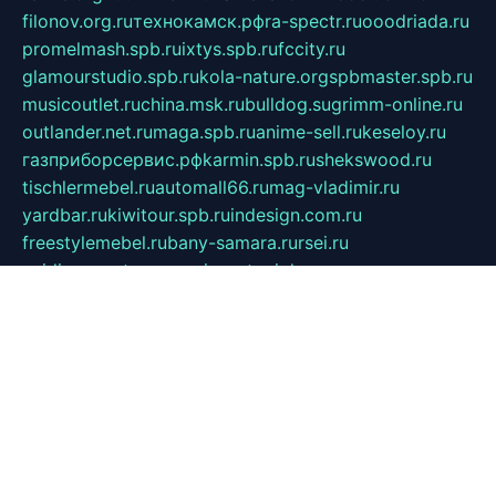
filonov.org.ru
технокамск.рф
ra-spectr.ru
ooodriada.ru
promelmash.spb.ru
ixtys.spb.ru
fccity.ru
glamourstudio.spb.ru
kola-nature.org
spbmaster.spb.ru
musicoutlet.ru
china.msk.ru
bulldog.su
grimm-online.ru
outlander.net.ru
maga.spb.ru
anime-sell.ru
keseloy.ru
газприборсервис.рф
karmin.spb.ru
shekswood.ru
tischlermebel.ru
automall66.ru
mag-vladimir.ru
yardbar.ru
kiwitour.spb.ru
indesign.com.ru
freestylemebel.ru
bany-samara.ru
rsei.ru
naidisvoyput.ru
mgsn-invest.ru
ipkamerasannce.ru
alicante-house.ru
ibelka74.ru
cozyhouse.info
vlkargalev-studio.ru
700mb.ru
figura-ufa.ru
alina-live.ru
belarusiannews.ru
womenknow.ru
dos-vniimk.ru
sega.net.ru
dv.net.ru
phenomenonsofhistory.com
telesputnik.net.ru
wall.pp.ru
pylesosroidmi.ru
gtc-clan.ru
cligs.ru
bibikazap.ru
popova.org.ru
netwhistler.spb.ru
bellvil.ru
bonzon.ru
iss-vladik.ru
defiparis.net.ru
las-gryzas.ru
amku.ru