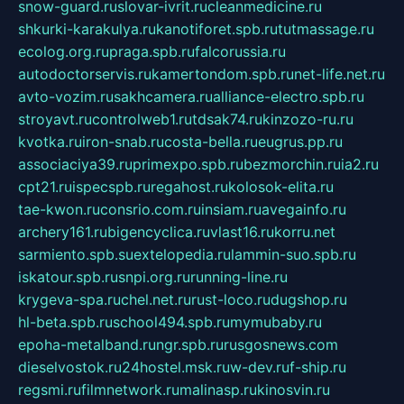
snow-guard.ru
slovar-ivrit.ru
cleanmedicine.ru
shkurki-karakulya.ru
kanotiforet.spb.ru
tutmassage.ru
ecolog.org.ru
praga.spb.ru
falcorussia.ru
autodoctorservis.ru
kamertondom.spb.ru
net-life.net.ru
avto-vozim.ru
sakhcamera.ru
alliance-electro.spb.ru
stroyavt.ru
controlweb1.ru
tdsak74.ru
kinzozo-ru.ru
kvotka.ru
iron-snab.ru
costa-bella.ru
eugrus.pp.ru
associaciya39.ru
primexpo.spb.ru
bezmorchin.ru
ia2.ru
cpt21.ru
ispecspb.ru
regahost.ru
kolosok-elita.ru
tae-kwon.ru
consrio.com.ru
insiam.ru
avegainfo.ru
archery161.ru
bigencyclica.ru
vlast16.ru
korru.net
sarmiento.spb.su
extelopedia.ru
lammin-suo.spb.ru
iskatour.spb.ru
snpi.org.ru
running-line.ru
krygeva-spa.ru
chel.net.ru
rust-loco.ru
dugshop.ru
hl-beta.spb.ru
school494.spb.ru
mymubaby.ru
epoha-metalband.ru
ngr.spb.ru
rusgosnews.com
dieselvostok.ru
24hostel.msk.ru
w-dev.ru
f-ship.ru
regsmi.ru
filmnetwork.ru
malinasp.ru
kinosvin.ru