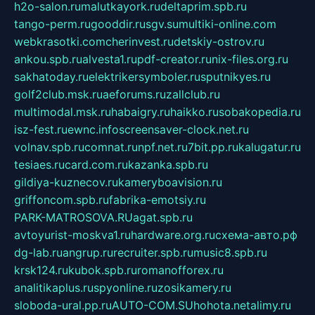
h2o-salon.ru
malutkayork.ru
deltaprim.spb.ru
tango-perm.ru
gooddir.ru
sgv.su
multiki-online.com
webkrasotki.com
cherinvest.ru
detskiy-ostrov.ru
ankou.spb.ru
alvesta1.ru
pdf-creator.ru
nix-files.org.ru
sakhatoday.ru
elektrikersymboler.ru
sputnikyes.ru
golf2club.msk.ru
aeforums.ru
zallclub.ru
multimodal.msk.ru
habaigry.ru
haikko.ru
sobakopedia.ru
isz-fest.ru
ewnc.info
screensaver-clock.net.ru
volnav.spb.ru
comnat.ru
npf.net.ru
7bit.pp.ru
kalugatur.ru
tesiaes.ru
card.com.ru
kazanka.spb.ru
gildiya-kuznecov.ru
kameryboavision.ru
griffoncom.spb.ru
fabrika-emotsiy.ru
PARK-MATROSOVA.RU
agat.spb.ru
avtoyurist-moskva1.ru
hardware.org.ru
схема-авто.рф
dg-lab.ru
angrup.ru
recruiter.spb.ru
music8.spb.ru
krsk124.ru
kubok.spb.ru
romanofforex.ru
analitikaplus.ru
spyonline.ru
zosikamery.ru
sloboda-ural.pp.ru
AUTO-COM.SU
hohota.net
alimy.ru