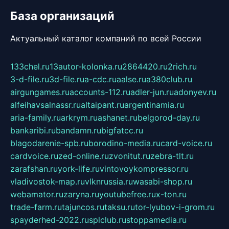
База организаций
Актуальный каталог компаний по всей России
133chel.ru
13autor-kolonka.ru
2864420.ru
2rich.ru
3-d-file.ru
3d-file.ru
a-cdc.ru
aalse.ru
a380club.ru
airgungames.ru
accounts-112.ru
adler-jun.ru
adonyev.ru
alfeihavsalnassr.ru
altaipant.ru
argentinamia.ru
aria-family.ru
arkrym.ru
ashanet.ru
belgorod-day.ru
bankaribi.ru
bandamn.ru
bigfatcc.ru
blagodarenie-spb.ru
borodino-media.ru
card-voice.ru
cardvoice.ru
zed-online.ru
zvonitut.ru
zebra-tlt.ru
zarafshan.ru
york-life.ru
vintovoykompressor.ru
vladivostok-map.ru
vlknrussia.ru
wasabi-shop.ru
webamator.ru
zaryna.ru
youtubefree.ru
x-ton.ru
trade-farm.ru
tajuncos.ru
taksu.ru
tor-lyubov-i-grom.ru
spayderhed-2022.ru
splclub.ru
stoppamedia.ru