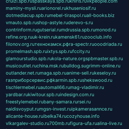
cruizi.spb.ru
spasskaya.spb.ru
kniris.ru
vkpeople.com
maminy-mysli.ru
arionorel.ru
khuseniosif.ru
dotmediacup.spb.ru
mebel-tiraspol.ru
all-books.biz
vmauto.spb.ru
shop-astyle.ru
derevo-s.ru
contrinform.ru
gutserial.ru
mdrussia.spb.ru
monod.ru
refine.org.ru
uk-krein.ru
kamensk61.ru
zooclub.info
filonov.org.ru
технокамск.рф
ra-spectr.ru
ooodriada.ru
promelmash.spb.ru
ixtys.spb.ru
fccity.ru
glamourstudio.spb.ru
kola-nature.org
spbmaster.spb.ru
musicoutlet.ru
china.msk.ru
bulldog.su
grimm-online.ru
outlander.net.ru
maga.spb.ru
anime-sell.ru
keseloy.ru
газприборсервис.рф
karmin.spb.ru
shekswood.ru
tischlermebel.ru
automall66.ru
mag-vladimir.ru
yardbar.ru
kiwitour.spb.ru
indesign.com.ru
freestylemebel.ru
bany-samara.ru
rsei.ru
naidisvoyput.ru
mgsn-invest.ru
ipkamerasannce.ru
alicante-house.ru
ibelka74.ru
cozyhouse.info
vlkargalev-studio.ru
700mb.ru
figura-ufa.ru
alina-live.ru