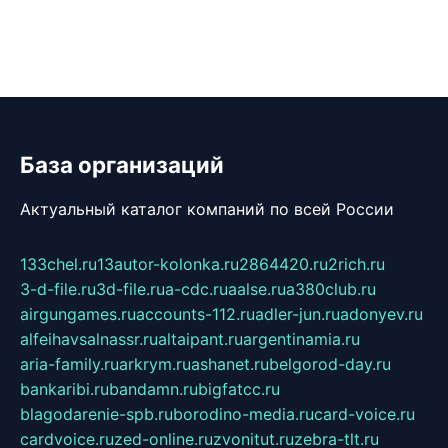
База организаций
Актуальный каталог компаний по всей России
133chel.ru
13autor-kolonka.ru
2864420.ru
2rich.ru
3-d-file.ru
3d-file.ru
a-cdc.ru
aalse.ru
a380club.ru
airgungames.ru
accounts-112.ru
adler-jun.ru
adonyev.ru
alfeihavsalnassr.ru
altaipant.ru
argentinamia.ru
aria-family.ru
arkrym.ru
ashanet.ru
belgorod-day.ru
bankaribi.ru
bandamn.ru
bigfatcc.ru
blagodarenie-spb.ru
borodino-media.ru
card-voice.ru
cardvoice.ru
zed-online.ru
zvonitut.ru
zebra-tlt.ru