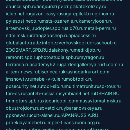
council.spb.ru
лодкипатриот.рф
kafekolizey.ru
iclub.net.ru
gazon-easy.ru
sugarepilekb.ru
grinox.ru
pylesostineco.ru
msts-ozarenie.ru
kameryjooan.ru
artemovskij.ru
dopler.spb.ru
aid70.ru
metall-perm.ru
ndm.msk.ru
ratingzooshop.ru
apiaccess.ru
globalautotrade.info
bezverhovskoe.ru
drsschool.ru
ZOOSMART.SPB.RU
dalakony.ru
medikijob.ru
remontt.spb.ru
photostudia.spb.ru
myragon.ru
terramia.ru
academy62.ru
gardengallereya.ru
rti.com.ru
artem-news.ru
biserinca.ru
krasnodarkurort.com
imshowtv.ru
mebel-v-tule.ru
mobtopik.ru
pcsecurity.net.ru
tool-sib.ru
multimetrunit.ru
sp-tour.ru
fan-cs.ru
santeh-russia.ru
symbian9.net.ru
DSHAIR.RU
tmmotors.spb.ru
xjocuricopii.com
musavtomat.msk.ru
obustrojdom.ru
sovetcik.ru
ybaranovskaya.ru
ppknews.ru
cult-alshei.ru
JAPANRUSSIA.RU
proekciyamebel.ru
imper-finans.ru
rim.org.ru
glamourai.ru
brassminus.ru
zabor-pro.ru
ftn.pp.ru