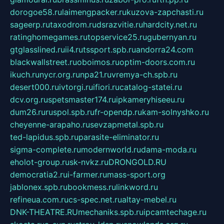
dorogoe58.ru
laimengpacker.ru
kuzova-zapchasti.ru
sageerp.ru
taxodrom.ru
dsrazvitie.ru
hardcity.net.ru
ratinghomegames.ru
topservice25.ru
gubernyan.ru
gtglasslined.ru
ii4.ru
tssport.spb.ru
andorra24.com
blackwallstreet.ru
oboimos.ru
optim-doors.com.ru
ikuch.ru
nycr.org.ru
npa21.ru
vremya-ch.spb.ru
desert000.ru
ivtorgi.ru
ifiori.ru
catalog-statei.ru
dcv.org.ru
spetsmaster174.ru
ipkameryhiseeu.ru
dum26.ru
ruspol.spb.ru
fr-opendp.ru
kam-solnyshko.ru
cheyenne-arapaho.ru
sevzapmetal.spb.ru
ted-lapidus.spb.ru
parasite-eliminator.ru
sigma-complete.ru
modernworld.ru
dama-moda.ru
eholot-group.ru
sk-nvkz.ru
DRONGOLD.RU
democratia2.ru
i-farmer.ru
mass-sport.org
jablonex.spb.ru
bookmess.ru
linkword.ru
refineua.com.ru
cs-spec.net.ru
altay-mebel.ru
DNK-THEATRE.RU
mechaniks.spb.ru
ipcamtechage.ru