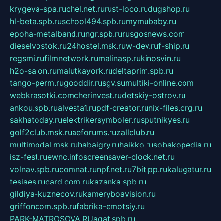
krygeva-spa.ru
chel.net.ru
rust-loco.ru
dugshop.ru
hl-beta.spb.ru
school494.spb.ru
mymubaby.ru
epoha-metalband.ru
ngr.spb.ru
rusgosnews.com
dieselvostok.ru
24hostel.msk.ru
w-dev.ru
f-ship.ru
regsmi.ru
filmnetwork.ru
malinasp.ru
kinosvin.ru
h2o-salon.ru
malutkayork.ru
deltaprim.spb.ru
tango-perm.ru
gooddir.ru
sgv.su
multiki-online.com
webkrasotki.com
cherinvest.ru
detskiy-ostrov.ru
ankou.spb.ru
alvesta1.ru
pdf-creator.ru
nix-files.org.ru
sakhatoday.ru
elektrikersymboler.ru
sputnikyes.ru
golf2club.msk.ru
aeforums.ru
zallclub.ru
multimodal.msk.ru
habaigry.ru
haikko.ru
sobakopedia.ru
isz-fest.ru
ewnc.info
screensaver-clock.net.ru
volnav.spb.ru
comnat.ru
npf.net.ru
7bit.pp.ru
kalugatur.ru
tesiaes.ru
card.com.ru
kazanka.spb.ru
gildiya-kuznecov.ru
kameryboavision.ru
griffoncom.spb.ru
fabrika-emotsiy.ru
PARK-MATROSOVA.RU
agat.spb.ru