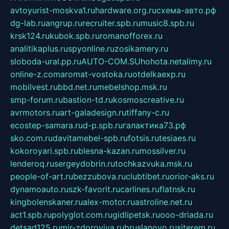
avtoyurist-moskva1.ru
hardware.org.ru
схема-авто.рф
dg-lab.ru
angrup.ru
recruiter.spb.ru
music8.spb.ru
krsk124.ru
kubok.spb.ru
romanofforex.ru
analitikaplus.ru
spyonline.ru
zosikamery.ru
sloboda-ural.pp.ru
AUTO-COM.SU
hohota.net
alimy.ru
online-z.com
aromat-vostoka.ru
otdelkaexp.ru
mobilvest.ru
bbd.net.ru
mebelshop.msk.ru
smp-forum.ru
bastion-td.ru
kosmoscreative.ru
avrmotors.ru
art-galadesign.ru
tiffany-c.ru
ecostep-samara.ru
d-p.spb.ru
галактика73.рф
sko.com.ru
davitamebel-spb.ru
fotsis.ru
tesiaes.ru
kokoroyari.spb.ru
blesna-kazan.ru
mossilver.ru
lenderoq.ru
sergeydobrin.ru
tochkazvuka.msk.ru
people-of-art.ru
bezzubova.ru
clubtibet.ru
orior-aks.ru
dynamoauto.ru
szk-favorit.ru
carlines.ru
flatnsk.ru
kingbolenskaner.ru
alex-motor.ru
astroline.net.ru
act1.spb.ru
polyglot.com.ru
gidlipetsk.ru
ooo-driada.ru
detsad125.ru
mir-zdoroviya.ru
bruslanovo.ru
siterem.ru