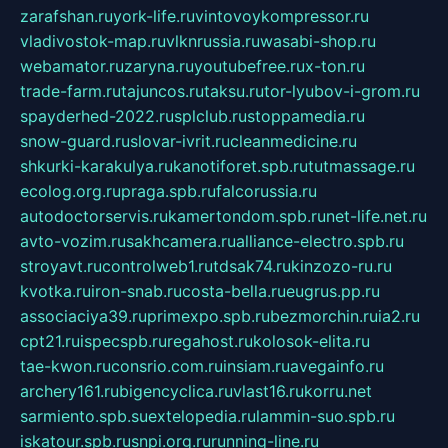
zarafshan.ru
york-life.ru
vintovoykompressor.ru
vladivostok-map.ru
vlknrussia.ru
wasabi-shop.ru
webamator.ru
zaryna.ru
youtubefree.ru
x-ton.ru
trade-farm.ru
tajuncos.ru
taksu.ru
tor-lyubov-i-grom.ru
spayderhed-2022.ru
splclub.ru
stoppamedia.ru
snow-guard.ru
slovar-ivrit.ru
cleanmedicine.ru
shkurki-karakulya.ru
kanotiforet.spb.ru
tutmassage.ru
ecolog.org.ru
praga.spb.ru
falcorussia.ru
autodoctorservis.ru
kamertondom.spb.ru
net-life.net.ru
avto-vozim.ru
sakhcamera.ru
alliance-electro.spb.ru
stroyavt.ru
controlweb1.ru
tdsak74.ru
kinzozo-ru.ru
kvotka.ru
iron-snab.ru
costa-bella.ru
eugrus.pp.ru
associaciya39.ru
primexpo.spb.ru
bezmorchin.ru
ia2.ru
cpt21.ru
ispecspb.ru
regahost.ru
kolosok-elita.ru
tae-kwon.ru
consrio.com.ru
insiam.ru
avegainfo.ru
archery161.ru
bigencyclica.ru
vlast16.ru
korru.net
sarmiento.spb.su
extelopedia.ru
lammin-suo.spb.ru
iskatour.spb.ru
snpi.org.ru
running-line.ru