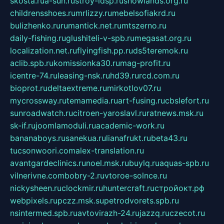
skosta.ru
a-sun.ru
stroy-ldsp.ru
snowlands.org.ru
childrensshoes.ru
mrlizzy.ru
mebelsofiakrd.ru
bulizhenko.ru
rumantick.net.ru
mtszerno.ru
daily-fishing.ru
glushiteli-v-spb.ru
megasat.org.ru
localization.net.ru
flyingfish.pp.ru
ds5teremok.ru
aclib.spb.ru
komissionka30.ru
mag-profit.ru
icentre-74.ru
leasing-nsk.ru
hd39.ru
rcd.com.ru
bioprot.ru
deltaextreme.ru
mirkotlov07.ru
mycrossway.ru
temamedia.ru
art-fusing.ru
cbslefort.ru
sunroadwatch.ru
citroen-yaroslavl.ru
ratnews.msk.ru
sk-if.ru
joomlamoduli.ru
academic-work.ru
bananaboys.ru
sanekua.ru
lianafrukt.ru
beta43.ru
tucsonwoori.com
alex-translation.ru
avantgardeclinics.ru
noel.msk.ru
buylq.ru
aquas-spb.ru
vilnerivne.com
bobry-2.ru
vtoroe-solnce.ru
nickysheen.ru
clockmir.ru
huntercraft.ru
стройокт.рф
webpixels.ru
pczz.msk.su
petrodvorets.spb.ru
nsintermed.spb.ru
avtovirazh-24.ru
jazzq.ru
czecot.ru