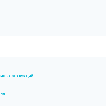
аницы организаций
тия