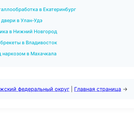
таллообработка в Екатеринбург
 двери в Улан-Удэ
тика в Нижний Новгород
и брекеты в Владивосток
д наркозом в Махачкала
лжский федеральный округ
|
Главная страница
→