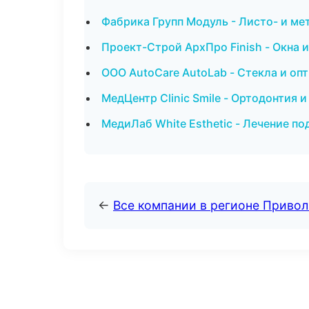
Фабрика Групп Модуль - Листо- и ме
Проект-Строй АрхПро Finish - Окна и
ООО AutoCare AutoLab - Стекла и оп
МедЦентр Clinic Smile - Ортодонтия 
МедиЛаб White Esthetic - Лечение по
←
Все компании в регионе Приво