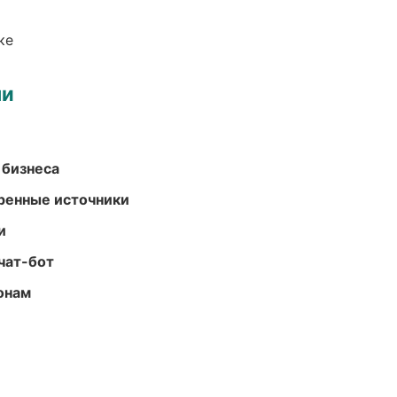
ке
ми
 бизнеса
еренные источники
и
чат-бот
онам