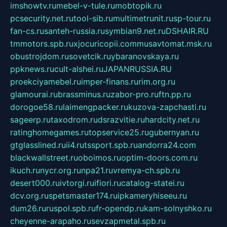
imshowtv.ru
mebel-v-tule.ru
mobtopik.ru
pcsecurity.net.ru
tool-sib.ru
multimetrunit.ru
sp-tour.ru
fan-cs.ru
santeh-russia.ru
symbian9.net.ru
DSHAIR.RU
tmmotors.spb.ru
xjocuricopii.com
musavtomat.msk.ru
obustrojdom.ru
sovetcik.ru
ybaranovskaya.ru
ppknews.ru
cult-alshei.ru
JAPANRUSSIA.RU
proekciyamebel.ru
imper-finans.ru
rim.org.ru
glamourai.ru
brassminus.ru
zabor-pro.ru
ftn.pp.ru
dorogoe58.ru
laimengpacker.ru
kuzova-zapchasti.ru
sageerp.ru
taxodrom.ru
dsrazvitie.ru
hardcity.net.ru
ratinghomegames.ru
topservice25.ru
gubernyan.ru
gtglasslined.ru
ii4.ru
tssport.spb.ru
andorra24.com
blackwallstreet.ru
oboimos.ru
optim-doors.com.ru
ikuch.ru
nycr.org.ru
npa21.ru
vremya-ch.spb.ru
desert000.ru
ivtorgi.ru
ifiori.ru
catalog-statei.ru
dcv.org.ru
spetsmaster174.ru
ipkameryhiseeu.ru
dum26.ru
ruspol.spb.ru
fr-opendp.ru
kam-solnyshko.ru
cheyenne-arapaho.ru
sevzapmetal.spb.ru