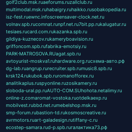
golf2club.msk.ru
aeforums.ru
zallclub.ru
multimodal.msk.ru
habaigry.ru
haikko.ru
sobakopedia.ru
isz-fest.ru
ewnc.info
screensaver-clock.net.ru
volnav.spb.ru
comnat.ru
npf.net.ru
7bit.pp.ru
kalugatur.ru
tesiaes.ru
card.com.ru
kazanka.spb.ru
gildiya-kuznecov.ru
kameryboavision.ru
griffoncom.spb.ru
fabrika-emotsiy.ru
PARK-MATROSOVA.RU
agat.spb.ru
avtoyurist-moskva1.ru
hardware.org.ru
схема-авто.рф
dg-lab.ru
angrup.ru
recruiter.spb.ru
music8.spb.ru
krsk124.ru
kubok.spb.ru
romanofforex.ru
analitikaplus.ru
spyonline.ru
zosikamery.ru
sloboda-ural.pp.ru
AUTO-COM.SU
hohota.net
alimy.ru
online-z.com
aromat-vostoka.ru
otdelkaexp.ru
mobilvest.ru
bbd.net.ru
mebelshop.msk.ru
smp-forum.ru
bastion-td.ru
kosmoscreative.ru
avrmotors.ru
art-galadesign.ru
tiffany-c.ru
ecostep-samara.ru
d-p.spb.ru
галактика73.рф