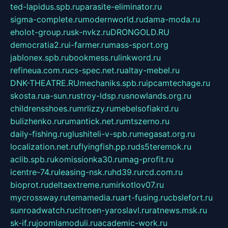
ted-lapidus.spb.ru
parasite-eliminator.ru
sigma-complete.ru
modernworld.ru
dama-moda.ru
eholot-group.ru
sk-nvkz.ru
DRONGOLD.RU
democratia2.ru
i-farmer.ru
mass-sport.org
jablonex.spb.ru
bookmess.ru
linkword.ru
refineua.com.ru
cs-spec.net.ru
altay-mebel.ru
DNK-THEATRE.RU
mechaniks.spb.ru
ipcamtechage.ru
skosta.ru
a-sun.ru
stroy-ldsp.ru
snowlands.org.ru
childrensshoes.ru
mrlizzy.ru
mebelsofiakrd.ru
bulizhenko.ru
rumantick.net.ru
mtszerno.ru
daily-fishing.ru
glushiteli-v-spb.ru
megasat.org.ru
localization.net.ru
flyingfish.pp.ru
ds5teremok.ru
aclib.spb.ru
komissionka30.ru
mag-profit.ru
icentre-74.ru
leasing-nsk.ru
hd39.ru
rcd.com.ru
bioprot.ru
deltaextreme.ru
mirkotlov07.ru
mycrossway.ru
temamedia.ru
art-fusing.ru
cbslefort.ru
sunroadwatch.ru
citroen-yaroslavl.ru
ratnews.msk.ru
sk-if.ru
joomlamoduli.ru
academic-work.ru