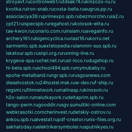
stroyavt.ru
controlweb1.ru
tdsak74.ru
kinzozo-ru.ru
kvotka.ru
iron-snab.ru
costa-bella.ru
eugrus.pp.ru
associaciya39.ru
primexpo.spb.ru
bezmorchin.ru
ia2.ru
cpt21.ru
ispecspb.ru
regahost.ru
kolosok-elita.ru
tae-kwon.ru
consrio.com.ru
insiam.ru
avegainfo.ru
archery161.ru
bigencyclica.ru
vlast16.ru
korru.net
sarmiento.spb.su
extelopedia.ru
lammin-suo.spb.ru
iskatour.spb.ru
snpi.org.ru
running-line.ru
krygeva-spa.ru
chel.net.ru
rust-loco.ru
dugshop.ru
hl-beta.spb.ru
school494.spb.ru
mymubaby.ru
epoha-metalband.ru
ngr.spb.ru
rusgosnews.com
dieselvostok.ru
24hostel.msk.ru
w-dev.ru
f-ship.ru
regsmi.ru
filmnetwork.ru
malinasp.ru
kinosvin.ru
h2o-salon.ru
malutkayork.ru
deltaprim.spb.ru
tango-perm.ru
gooddir.ru
sgv.su
multiki-online.com
webkrasotki.com
cherinvest.ru
detskiy-ostrov.ru
ankou.spb.ru
alvesta1.ru
pdf-creator.ru
nix-files.org.ru
sakhatoday.ru
elektrikersymboler.ru
sputnikyes.ru