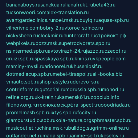
bananaboys.ru
sanekua.ru
lianafrukt.ru
beta43.ru
tucsonwoori.com
alex-translation.ru
avantgardeclinics.ru
noel.msk.ru
buylq.ru
aquas-spb.ru
vilnerivne.com
bobry-2.ru
vtoroe-solnce.ru
nickysheen.ru
clockmir.ru
huntercraft.ru
стройокт.рф
webpixels.ru
pczz.msk.su
petrodvorets.spb.ru
nsintermed.spb.ru
avtovirazh-24.ru
jazzq.ru
czecot.ru
cruizi.spb.ru
spasskaya.spb.ru
kniris.ru
vkpeople.com
maminy-mysli.ru
arionorel.ru
khuseniosif.ru
dotmediacup.spb.ru
mebel-tiraspol.ru
all-books.biz
vmauto.spb.ru
shop-astyle.ru
derevo-s.ru
contrinform.ru
gutserial.ru
mdrussia.spb.ru
monod.ru
refine.org.ru
uk-krein.ru
kamensk61.ru
zooclub.info
filonov.org.ru
технокамск.рф
ra-spectr.ru
ooodriada.ru
promelmash.spb.ru
ixtys.spb.ru
fccity.ru
glamourstudio.spb.ru
kola-nature.org
spbmaster.spb.ru
musicoutlet.ru
china.msk.ru
bulldog.su
grimm-online.ru
outlander.net.ru
maga.spb.ru
anime-sell.ru
keseloy.ru