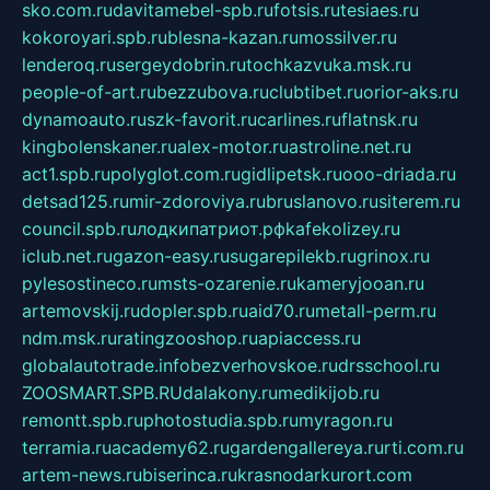
sko.com.ru
davitamebel-spb.ru
fotsis.ru
tesiaes.ru
kokoroyari.spb.ru
blesna-kazan.ru
mossilver.ru
lenderoq.ru
sergeydobrin.ru
tochkazvuka.msk.ru
people-of-art.ru
bezzubova.ru
clubtibet.ru
orior-aks.ru
dynamoauto.ru
szk-favorit.ru
carlines.ru
flatnsk.ru
kingbolenskaner.ru
alex-motor.ru
astroline.net.ru
act1.spb.ru
polyglot.com.ru
gidlipetsk.ru
ooo-driada.ru
detsad125.ru
mir-zdoroviya.ru
bruslanovo.ru
siterem.ru
council.spb.ru
лодкипатриот.рф
kafekolizey.ru
iclub.net.ru
gazon-easy.ru
sugarepilekb.ru
grinox.ru
pylesostineco.ru
msts-ozarenie.ru
kameryjooan.ru
artemovskij.ru
dopler.spb.ru
aid70.ru
metall-perm.ru
ndm.msk.ru
ratingzooshop.ru
apiaccess.ru
globalautotrade.info
bezverhovskoe.ru
drsschool.ru
ZOOSMART.SPB.RU
dalakony.ru
medikijob.ru
remontt.spb.ru
photostudia.spb.ru
myragon.ru
terramia.ru
academy62.ru
gardengallereya.ru
rti.com.ru
artem-news.ru
biserinca.ru
krasnodarkurort.com