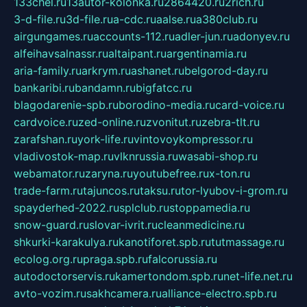
133chel.ru
13autor-kolonka.ru
2864420.ru
2rich.ru
3-d-file.ru
3d-file.ru
a-cdc.ru
aalse.ru
a380club.ru
airgungames.ru
accounts-112.ru
adler-jun.ru
adonyev.ru
alfeihavsalnassr.ru
altaipant.ru
argentinamia.ru
aria-family.ru
arkrym.ru
ashanet.ru
belgorod-day.ru
bankaribi.ru
bandamn.ru
bigfatcc.ru
blagodarenie-spb.ru
borodino-media.ru
card-voice.ru
cardvoice.ru
zed-online.ru
zvonitut.ru
zebra-tlt.ru
zarafshan.ru
york-life.ru
vintovoykompressor.ru
vladivostok-map.ru
vlknrussia.ru
wasabi-shop.ru
webamator.ru
zaryna.ru
youtubefree.ru
x-ton.ru
trade-farm.ru
tajuncos.ru
taksu.ru
tor-lyubov-i-grom.ru
spayderhed-2022.ru
splclub.ru
stoppamedia.ru
snow-guard.ru
slovar-ivrit.ru
cleanmedicine.ru
shkurki-karakulya.ru
kanotiforet.spb.ru
tutmassage.ru
ecolog.org.ru
praga.spb.ru
falcorussia.ru
autodoctorservis.ru
kamertondom.spb.ru
net-life.net.ru
avto-vozim.ru
sakhcamera.ru
alliance-electro.spb.ru