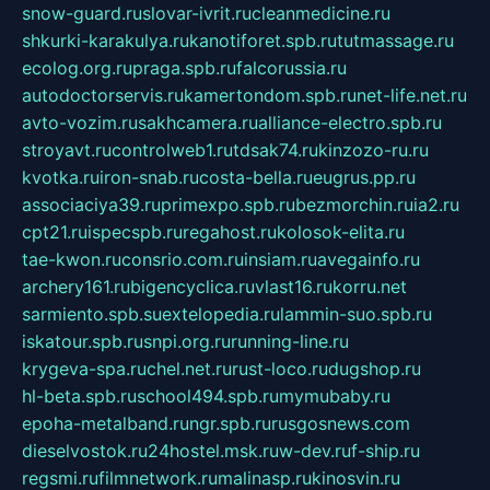
snow-guard.ru
slovar-ivrit.ru
cleanmedicine.ru
shkurki-karakulya.ru
kanotiforet.spb.ru
tutmassage.ru
ecolog.org.ru
praga.spb.ru
falcorussia.ru
autodoctorservis.ru
kamertondom.spb.ru
net-life.net.ru
avto-vozim.ru
sakhcamera.ru
alliance-electro.spb.ru
stroyavt.ru
controlweb1.ru
tdsak74.ru
kinzozo-ru.ru
kvotka.ru
iron-snab.ru
costa-bella.ru
eugrus.pp.ru
associaciya39.ru
primexpo.spb.ru
bezmorchin.ru
ia2.ru
cpt21.ru
ispecspb.ru
regahost.ru
kolosok-elita.ru
tae-kwon.ru
consrio.com.ru
insiam.ru
avegainfo.ru
archery161.ru
bigencyclica.ru
vlast16.ru
korru.net
sarmiento.spb.su
extelopedia.ru
lammin-suo.spb.ru
iskatour.spb.ru
snpi.org.ru
running-line.ru
krygeva-spa.ru
chel.net.ru
rust-loco.ru
dugshop.ru
hl-beta.spb.ru
school494.spb.ru
mymubaby.ru
epoha-metalband.ru
ngr.spb.ru
rusgosnews.com
dieselvostok.ru
24hostel.msk.ru
w-dev.ru
f-ship.ru
regsmi.ru
filmnetwork.ru
malinasp.ru
kinosvin.ru