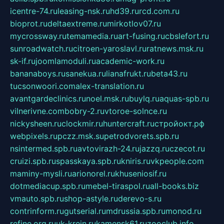
icentre-74.ru
leasing-nsk.ru
hd39.ru
rcd.com.ru
bioprot.ru
deltaextreme.ru
mirkotlov07.ru
mycrossway.ru
temamedia.ru
art-fusing.ru
cbslefort.ru
sunroadwatch.ru
citroen-yaroslavl.ru
ratnews.msk.ru
sk-if.ru
joomlamoduli.ru
academic-work.ru
bananaboys.ru
sanekua.ru
lianafrukt.ru
beta43.ru
tucsonwoori.com
alex-translation.ru
avantgardeclinics.ru
noel.msk.ru
buylq.ru
aquas-spb.ru
vilnerivne.com
bobry-2.ru
vtoroe-solnce.ru
nickysheen.ru
clockmir.ru
huntercraft.ru
стройокт.рф
webpixels.ru
pczz.msk.su
petrodvorets.spb.ru
nsintermed.spb.ru
avtovirazh-24.ru
jazzq.ru
czecot.ru
cruizi.spb.ru
spasskaya.spb.ru
kniris.ru
vkpeople.com
maminy-mysli.ru
arionorel.ru
khuseniosif.ru
dotmediacup.spb.ru
mebel-tiraspol.ru
all-books.biz
vmauto.spb.ru
shop-astyle.ru
derevo-s.ru
contrinform.ru
gutserial.ru
mdrussia.spb.ru
monod.ru
refine.org.ru
uk-krein.ru
kamensk61.ru
zooclub.info