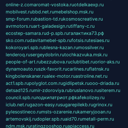
online-z.com
aromat-vostoka.ru
otdelkaexp.ru
mobilvest.ru
bbd.net.ru
mebelshop.msk.ru
smp-forum.ru
bastion-td.ru
kosmoscreative.ru
avrmotors.ru
art-galadesign.ru
tiffany-c.ru
ecostep-samara.ru
d-p.spb.ru
галактика73.рф
sko.com.ru
davitamebel-spb.ru
fotsis.ru
tesiaes.ru
kokoroyari.spb.ru
blesna-kazan.ru
mossilver.ru
lenderoq.ru
sergeydobrin.ru
tochkazvuka.msk.ru
people-of-art.ru
bezzubova.ru
clubtibet.ru
orior-aks.ru
dynamoauto.ru
szk-favorit.ru
carlines.ru
flatnsk.ru
kingbolenskaner.ru
alex-motor.ru
astroline.net.ru
act1.spb.ru
polyglot.com.ru
gidlipetsk.ru
ooo-driada.ru
detsad125.ru
mir-zdoroviya.ru
bruslanovo.ru
siterem.ru
council.spb.ru
лодкипатриот.рф
kafekolizey.ru
iclub.net.ru
gazon-easy.ru
sugarepilekb.ru
grinox.ru
pylesostineco.ru
msts-ozarenie.ru
kameryjooan.ru
artemovskij.ru
dopler.spb.ru
aid70.ru
metall-perm.ru
ndm.msk.ru
ratingzooshop.ru
apiaccess.ru