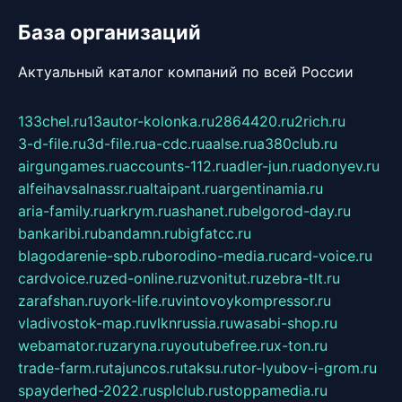
База организаций
Актуальный каталог компаний по всей России
133chel.ru
13autor-kolonka.ru
2864420.ru
2rich.ru
3-d-file.ru
3d-file.ru
a-cdc.ru
aalse.ru
a380club.ru
airgungames.ru
accounts-112.ru
adler-jun.ru
adonyev.ru
alfeihavsalnassr.ru
altaipant.ru
argentinamia.ru
aria-family.ru
arkrym.ru
ashanet.ru
belgorod-day.ru
bankaribi.ru
bandamn.ru
bigfatcc.ru
blagodarenie-spb.ru
borodino-media.ru
card-voice.ru
cardvoice.ru
zed-online.ru
zvonitut.ru
zebra-tlt.ru
zarafshan.ru
york-life.ru
vintovoykompressor.ru
vladivostok-map.ru
vlknrussia.ru
wasabi-shop.ru
webamator.ru
zaryna.ru
youtubefree.ru
x-ton.ru
trade-farm.ru
tajuncos.ru
taksu.ru
tor-lyubov-i-grom.ru
spayderhed-2022.ru
splclub.ru
stoppamedia.ru