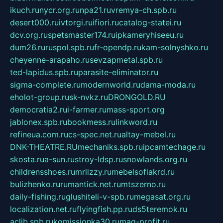
ikuch.ru
nycr.org.ru
npa21.ru
vremya-ch.spb.ru
desert000.ru
ivtorgi.ru
ifiori.ru
catalog-statei.ru
dcv.org.ru
spetsmaster174.ru
ipkameryhiseeu.ru
dum26.ru
ruspol.spb.ru
fr-opendp.ru
kam-solnyshko.ru
cheyenne-arapaho.ru
sevzapmetal.spb.ru
ted-lapidus.spb.ru
parasite-eliminator.ru
sigma-complete.ru
modernworld.ru
dama-moda.ru
eholot-group.ru
sk-nvkz.ru
DRONGOLD.RU
democratia2.ru
i-farmer.ru
mass-sport.org
jablonex.spb.ru
bookmess.ru
linkword.ru
refineua.com.ru
cs-spec.net.ru
altay-mebel.ru
DNK-THEATRE.RU
mechaniks.spb.ru
ipcamtechage.ru
skosta.ru
a-sun.ru
stroy-ldsp.ru
snowlands.org.ru
childrensshoes.ru
mrlizzy.ru
mebelsofiakrd.ru
bulizhenko.ru
rumantick.net.ru
mtszerno.ru
daily-fishing.ru
glushiteli-v-spb.ru
megasat.org.ru
localization.net.ru
flyingfish.pp.ru
ds5teremok.ru
aclib.spb.ru
komissionka30.ru
mag-profit.ru