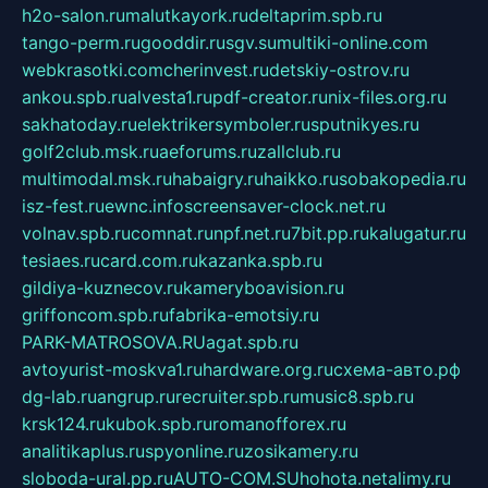
h2o-salon.ru
malutkayork.ru
deltaprim.spb.ru
tango-perm.ru
gooddir.ru
sgv.su
multiki-online.com
webkrasotki.com
cherinvest.ru
detskiy-ostrov.ru
ankou.spb.ru
alvesta1.ru
pdf-creator.ru
nix-files.org.ru
sakhatoday.ru
elektrikersymboler.ru
sputnikyes.ru
golf2club.msk.ru
aeforums.ru
zallclub.ru
multimodal.msk.ru
habaigry.ru
haikko.ru
sobakopedia.ru
isz-fest.ru
ewnc.info
screensaver-clock.net.ru
volnav.spb.ru
comnat.ru
npf.net.ru
7bit.pp.ru
kalugatur.ru
tesiaes.ru
card.com.ru
kazanka.spb.ru
gildiya-kuznecov.ru
kameryboavision.ru
griffoncom.spb.ru
fabrika-emotsiy.ru
PARK-MATROSOVA.RU
agat.spb.ru
avtoyurist-moskva1.ru
hardware.org.ru
схема-авто.рф
dg-lab.ru
angrup.ru
recruiter.spb.ru
music8.spb.ru
krsk124.ru
kubok.spb.ru
romanofforex.ru
analitikaplus.ru
spyonline.ru
zosikamery.ru
sloboda-ural.pp.ru
AUTO-COM.SU
hohota.net
alimy.ru