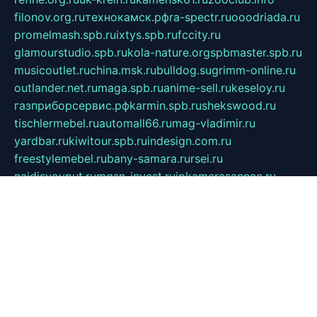
filonov.org.ru
технокамск.рф
ra-spectr.ru
ooodriada.ru
promelmash.spb.ru
ixtys.spb.ru
fccity.ru
glamourstudio.spb.ru
kola-nature.org
spbmaster.spb.ru
musicoutlet.ru
china.msk.ru
bulldog.su
grimm-online.ru
outlander.net.ru
maga.spb.ru
anime-sell.ru
keseloy.ru
газприборсервис.рф
karmin.spb.ru
shekswood.ru
tischlermebel.ru
automall66.ru
mag-vladimir.ru
yardbar.ru
kiwitour.spb.ru
indesign.com.ru
freestylemebel.ru
bany-samara.ru
rsei.ru
naidisvoyput.ru
mgsn-invest.ru
ipkamerasannce.ru
alicante-house.ru
ibelka74.ru
cozyhouse.info
vlkargalev-studio.ru
700mb.ru
figura-ufa.ru
alina-live.ru
belarusiannews.ru
womenknow.ru
dos-vniimk.ru
sega.net.ru
dv.net.ru
phenomenonsofhistory.com
telesputnik.net.ru
wall.pp.ru
pylesosroidmi.ru
gtc-clan.ru
cligs.ru
bibikazap.ru
popova.org.ru
netwhistler.spb.ru
bellvil.ru
bonzon.ru
iss-vladik.ru