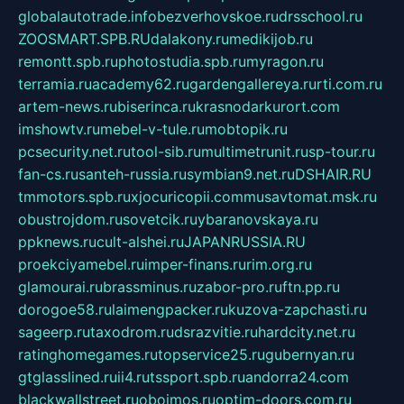
globalautotrade.info
bezverhovskoe.ru
drsschool.ru
ZOOSMART.SPB.RU
dalakony.ru
medikijob.ru
remontt.spb.ru
photostudia.spb.ru
myragon.ru
terramia.ru
academy62.ru
gardengallereya.ru
rti.com.ru
artem-news.ru
biserinca.ru
krasnodarkurort.com
imshowtv.ru
mebel-v-tule.ru
mobtopik.ru
pcsecurity.net.ru
tool-sib.ru
multimetrunit.ru
sp-tour.ru
fan-cs.ru
santeh-russia.ru
symbian9.net.ru
DSHAIR.RU
tmmotors.spb.ru
xjocuricopii.com
musavtomat.msk.ru
obustrojdom.ru
sovetcik.ru
ybaranovskaya.ru
ppknews.ru
cult-alshei.ru
JAPANRUSSIA.RU
proekciyamebel.ru
imper-finans.ru
rim.org.ru
glamourai.ru
brassminus.ru
zabor-pro.ru
ftn.pp.ru
dorogoe58.ru
laimengpacker.ru
kuzova-zapchasti.ru
sageerp.ru
taxodrom.ru
dsrazvitie.ru
hardcity.net.ru
ratinghomegames.ru
topservice25.ru
gubernyan.ru
gtglasslined.ru
ii4.ru
tssport.spb.ru
andorra24.com
blackwallstreet.ru
oboimos.ru
optim-doors.com.ru