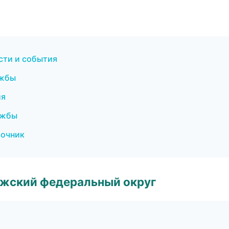
сти и события
ужбы
ия
ужбы
вочник
лжский федеральный округ