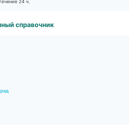
течение 24 ч.
нный справочник
град