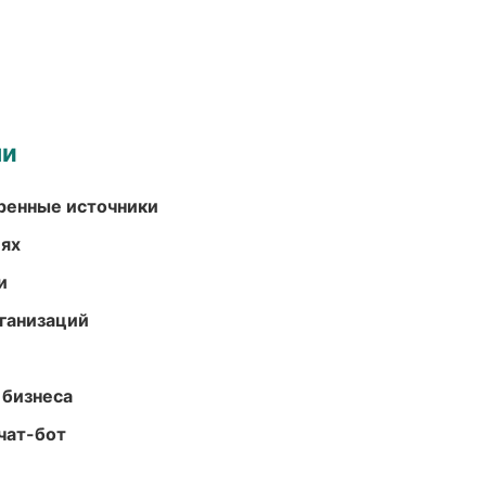
ми
еренные источники
иях
и
ганизаций
 бизнеса
чат-бот