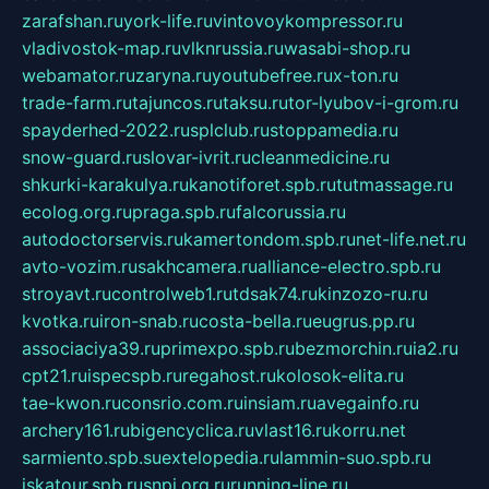
zarafshan.ru
york-life.ru
vintovoykompressor.ru
vladivostok-map.ru
vlknrussia.ru
wasabi-shop.ru
webamator.ru
zaryna.ru
youtubefree.ru
x-ton.ru
trade-farm.ru
tajuncos.ru
taksu.ru
tor-lyubov-i-grom.ru
spayderhed-2022.ru
splclub.ru
stoppamedia.ru
snow-guard.ru
slovar-ivrit.ru
cleanmedicine.ru
shkurki-karakulya.ru
kanotiforet.spb.ru
tutmassage.ru
ecolog.org.ru
praga.spb.ru
falcorussia.ru
autodoctorservis.ru
kamertondom.spb.ru
net-life.net.ru
avto-vozim.ru
sakhcamera.ru
alliance-electro.spb.ru
stroyavt.ru
controlweb1.ru
tdsak74.ru
kinzozo-ru.ru
kvotka.ru
iron-snab.ru
costa-bella.ru
eugrus.pp.ru
associaciya39.ru
primexpo.spb.ru
bezmorchin.ru
ia2.ru
cpt21.ru
ispecspb.ru
regahost.ru
kolosok-elita.ru
tae-kwon.ru
consrio.com.ru
insiam.ru
avegainfo.ru
archery161.ru
bigencyclica.ru
vlast16.ru
korru.net
sarmiento.spb.su
extelopedia.ru
lammin-suo.spb.ru
iskatour.spb.ru
snpi.org.ru
running-line.ru