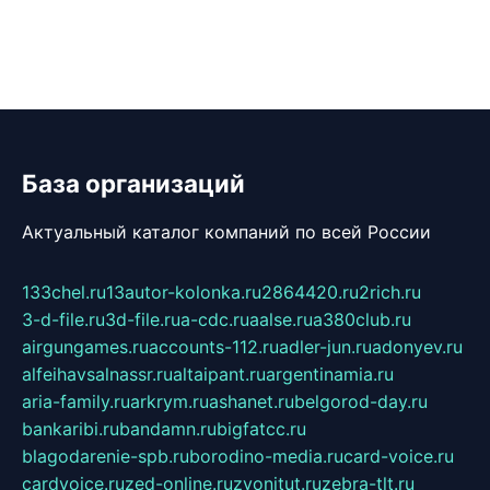
База организаций
Актуальный каталог компаний по всей России
133chel.ru
13autor-kolonka.ru
2864420.ru
2rich.ru
3-d-file.ru
3d-file.ru
a-cdc.ru
aalse.ru
a380club.ru
airgungames.ru
accounts-112.ru
adler-jun.ru
adonyev.ru
alfeihavsalnassr.ru
altaipant.ru
argentinamia.ru
aria-family.ru
arkrym.ru
ashanet.ru
belgorod-day.ru
bankaribi.ru
bandamn.ru
bigfatcc.ru
blagodarenie-spb.ru
borodino-media.ru
card-voice.ru
cardvoice.ru
zed-online.ru
zvonitut.ru
zebra-tlt.ru