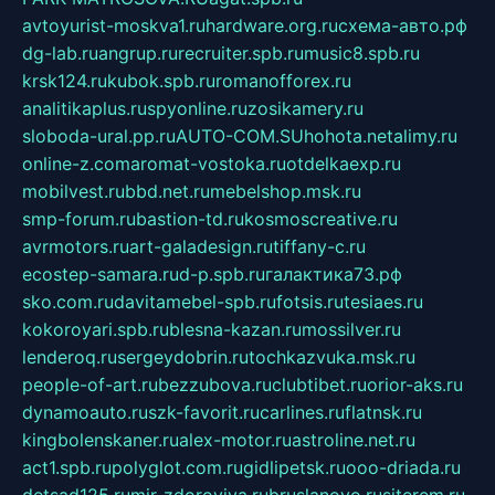
avtoyurist-moskva1.ru
hardware.org.ru
схема-авто.рф
dg-lab.ru
angrup.ru
recruiter.spb.ru
music8.spb.ru
krsk124.ru
kubok.spb.ru
romanofforex.ru
analitikaplus.ru
spyonline.ru
zosikamery.ru
sloboda-ural.pp.ru
AUTO-COM.SU
hohota.net
alimy.ru
online-z.com
aromat-vostoka.ru
otdelkaexp.ru
mobilvest.ru
bbd.net.ru
mebelshop.msk.ru
smp-forum.ru
bastion-td.ru
kosmoscreative.ru
avrmotors.ru
art-galadesign.ru
tiffany-c.ru
ecostep-samara.ru
d-p.spb.ru
галактика73.рф
sko.com.ru
davitamebel-spb.ru
fotsis.ru
tesiaes.ru
kokoroyari.spb.ru
blesna-kazan.ru
mossilver.ru
lenderoq.ru
sergeydobrin.ru
tochkazvuka.msk.ru
people-of-art.ru
bezzubova.ru
clubtibet.ru
orior-aks.ru
dynamoauto.ru
szk-favorit.ru
carlines.ru
flatnsk.ru
kingbolenskaner.ru
alex-motor.ru
astroline.net.ru
act1.spb.ru
polyglot.com.ru
gidlipetsk.ru
ooo-driada.ru