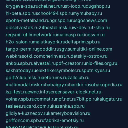
krygeva-spa.ru
chel.net.ru
rust-loco.ru
dugshop.ru
hl-beta.spb.ru
school494.spb.ru
mymubaby.ru
epoha-metalband.ru
ngr.spb.ru
rusgosnews.com
dieselvostok.ru
24hostel.msk.ru
w-dev.ru
f-ship.ru
regsmi.ru
filmnetwork.ru
malinasp.ru
kinosvin.ru
h2o-salon.ru
malutkayork.ru
deltaprim.spb.ru
tango-perm.ru
gooddir.ru
sgv.su
multiki-online.com
webkrasotki.com
cherinvest.ru
detskiy-ostrov.ru
ankou.spb.ru
alvesta1.ru
pdf-creator.ru
nix-files.org.ru
sakhatoday.ru
elektrikersymboler.ru
sputnikyes.ru
golf2club.msk.ru
aeforums.ru
zallclub.ru
multimodal.msk.ru
habaigry.ru
haikko.ru
sobakopedia.ru
isz-fest.ru
ewnc.info
screensaver-clock.net.ru
volnav.spb.ru
comnat.ru
npf.net.ru
7bit.pp.ru
kalugatur.ru
tesiaes.ru
card.com.ru
kazanka.spb.ru
gildiya-kuznecov.ru
kameryboavision.ru
griffoncom.spb.ru
fabrika-emotsiy.ru
PARK-MATROSOVA.RU
agat.spb.ru