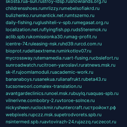
skosta.ru
a-sun.ru
stroy-ldsp.ru
snowlands.org.ru
childrensshoes.ru
mrlizzy.ru
mebelsofiakrd.ru
bulizhenko.ru
rumantick.net.ru
mtszerno.ru
daily-fishing.ru
glushiteli-v-spb.ru
megasat.org.ru
localization.net.ru
flyingfish.pp.ru
ds5teremok.ru
aclib.spb.ru
komissionka30.ru
mag-profit.ru
icentre-74.ru
leasing-nsk.ru
hd39.ru
rcd.com.ru
bioprot.ru
deltaextreme.ru
mirkotlov07.ru
mycrossway.ru
temamedia.ru
art-fusing.ru
cbslefort.ru
sunroadwatch.ru
citroen-yaroslavl.ru
ratnews.msk.ru
sk-if.ru
joomlamoduli.ru
academic-work.ru
bananaboys.ru
sanekua.ru
lianafrukt.ru
beta43.ru
tucsonwoori.com
alex-translation.ru
avantgardeclinics.ru
noel.msk.ru
buylq.ru
aquas-spb.ru
vilnerivne.com
bobry-2.ru
vtoroe-solnce.ru
nickysheen.ru
clockmir.ru
huntercraft.ru
стройокт.рф
webpixels.ru
pczz.msk.su
petrodvorets.spb.ru
nsintermed.spb.ru
avtovirazh-24.ru
jazzq.ru
czecot.ru