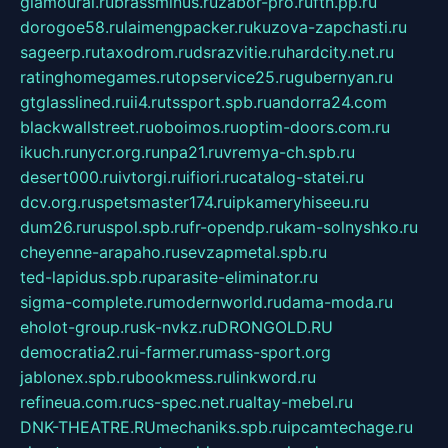
glamourai.ru
brassminus.ru
zabor-pro.ru
ftn.pp.ru
dorogoe58.ru
laimengpacker.ru
kuzova-zapchasti.ru
sageerp.ru
taxodrom.ru
dsrazvitie.ru
hardcity.net.ru
ratinghomegames.ru
topservice25.ru
gubernyan.ru
gtglasslined.ru
ii4.ru
tssport.spb.ru
andorra24.com
blackwallstreet.ru
oboimos.ru
optim-doors.com.ru
ikuch.ru
nycr.org.ru
npa21.ru
vremya-ch.spb.ru
desert000.ru
ivtorgi.ru
ifiori.ru
catalog-statei.ru
dcv.org.ru
spetsmaster174.ru
ipkameryhiseeu.ru
dum26.ru
ruspol.spb.ru
fr-opendp.ru
kam-solnyshko.ru
cheyenne-arapaho.ru
sevzapmetal.spb.ru
ted-lapidus.spb.ru
parasite-eliminator.ru
sigma-complete.ru
modernworld.ru
dama-moda.ru
eholot-group.ru
sk-nvkz.ru
DRONGOLD.RU
democratia2.ru
i-farmer.ru
mass-sport.org
jablonex.spb.ru
bookmess.ru
linkword.ru
refineua.com.ru
cs-spec.net.ru
altay-mebel.ru
DNK-THEATRE.RU
mechaniks.spb.ru
ipcamtechage.ru