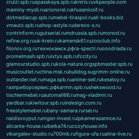
cruizi.spb.ru
spasskaya.spb.ru
kniris.ru
vkpeople.com
maminy-mysli.ru
arionorel.ru
khuseniosif.ru
dotmediacup.spb.ru
mebel-tiraspol.ru
all-books.biz
vmauto.spb.ru
shop-astyle.ru
derevo-s.ru
contrinform.ru
gutserial.ru
mdrussia.spb.ru
monod.ru
refine.org.ru
uk-krein.ru
kamensk61.ru
zooclub.info
filonov.org.ru
технокамск.рф
ra-spectr.ru
ooodriada.ru
promelmash.spb.ru
ixtys.spb.ru
fccity.ru
glamourstudio.spb.ru
kola-nature.org
spbmaster.spb.ru
musicoutlet.ru
china.msk.ru
bulldog.su
grimm-online.ru
outlander.net.ru
maga.spb.ru
anime-sell.ru
keseloy.ru
газприборсервис.рф
karmin.spb.ru
shekswood.ru
tischlermebel.ru
automall66.ru
mag-vladimir.ru
yardbar.ru
kiwitour.spb.ru
indesign.com.ru
freestylemebel.ru
bany-samara.ru
rsei.ru
naidisvoyput.ru
mgsn-invest.ru
ipkamerasannce.ru
alicante-house.ru
ibelka74.ru
cozyhouse.info
vlkargalev-studio.ru
700mb.ru
figura-ufa.ru
alina-live.ru