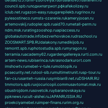
detsad125.ru
mir-zdoroviya.ru
bruslanovo.ru
siterem.ru
council.spb.ru
лодкипатриот.рф
kafekolizey.ru
iclub.net.ru
gazon-easy.ru
sugarepilekb.ru
grinox.ru
pylesostineco.ru
msts-ozarenie.ru
kameryjooan.ru
artemovskij.ru
dopler.spb.ru
aid70.ru
metall-perm.ru
ndm.msk.ru
ratingzooshop.ru
apiaccess.ru
globalautotrade.info
bezverhovskoe.ru
drsschool.ru
ZOOSMART.SPB.RU
dalakony.ru
medikijob.ru
remontt.spb.ru
photostudia.spb.ru
myragon.ru
terramia.ru
academy62.ru
gardengallereya.ru
rti.com.ru
artem-news.ru
biserinca.ru
krasnodarkurort.com
imshowtv.ru
mebel-v-tule.ru
mobtopik.ru
pcsecurity.net.ru
tool-sib.ru
multimetrunit.ru
sp-tour.ru
fan-cs.ru
santeh-russia.ru
symbian9.net.ru
DSHAIR.RU
tmmotors.spb.ru
xjocuricopii.com
musavtomat.msk.ru
obustrojdom.ru
sovetcik.ru
ybaranovskaya.ru
ppknews.ru
cult-alshei.ru
JAPANRUSSIA.RU
proekciyamebel.ru
imper-finans.ru
rim.org.ru