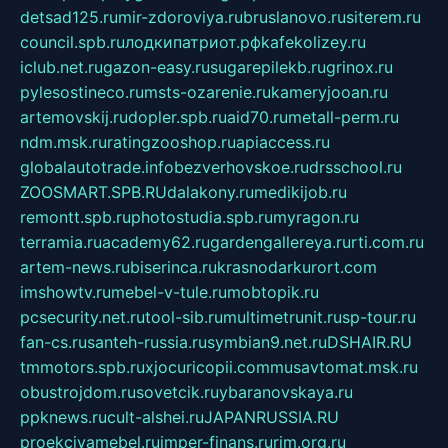
detsad125.ru
mir-zdoroviya.ru
bruslanovo.ru
siterem.ru
council.spb.ru
лодкипатриот.рф
kafekolizey.ru
iclub.net.ru
gazon-easy.ru
sugarepilekb.ru
grinox.ru
pylesostineco.ru
msts-ozarenie.ru
kameryjooan.ru
artemovskij.ru
dopler.spb.ru
aid70.ru
metall-perm.ru
ndm.msk.ru
ratingzooshop.ru
apiaccess.ru
globalautotrade.info
bezverhovskoe.ru
drsschool.ru
ZOOSMART.SPB.RU
dalakony.ru
medikijob.ru
remontt.spb.ru
photostudia.spb.ru
myragon.ru
terramia.ru
academy62.ru
gardengallereya.ru
rti.com.ru
artem-news.ru
biserinca.ru
krasnodarkurort.com
imshowtv.ru
mebel-v-tule.ru
mobtopik.ru
pcsecurity.net.ru
tool-sib.ru
multimetrunit.ru
sp-tour.ru
fan-cs.ru
santeh-russia.ru
symbian9.net.ru
DSHAIR.RU
tmmotors.spb.ru
xjocuricopii.com
musavtomat.msk.ru
obustrojdom.ru
sovetcik.ru
ybaranovskaya.ru
ppknews.ru
cult-alshei.ru
JAPANRUSSIA.RU
proekciyamebel.ru
imper-finans.ru
rim.org.ru