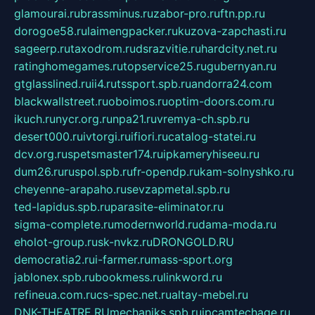
glamourai.ru
brassminus.ru
zabor-pro.ru
ftn.pp.ru
dorogoe58.ru
laimengpacker.ru
kuzova-zapchasti.ru
sageerp.ru
taxodrom.ru
dsrazvitie.ru
hardcity.net.ru
ratinghomegames.ru
topservice25.ru
gubernyan.ru
gtglasslined.ru
ii4.ru
tssport.spb.ru
andorra24.com
blackwallstreet.ru
oboimos.ru
optim-doors.com.ru
ikuch.ru
nycr.org.ru
npa21.ru
vremya-ch.spb.ru
desert000.ru
ivtorgi.ru
ifiori.ru
catalog-statei.ru
dcv.org.ru
spetsmaster174.ru
ipkameryhiseeu.ru
dum26.ru
ruspol.spb.ru
fr-opendp.ru
kam-solnyshko.ru
cheyenne-arapaho.ru
sevzapmetal.spb.ru
ted-lapidus.spb.ru
parasite-eliminator.ru
sigma-complete.ru
modernworld.ru
dama-moda.ru
eholot-group.ru
sk-nvkz.ru
DRONGOLD.RU
democratia2.ru
i-farmer.ru
mass-sport.org
jablonex.spb.ru
bookmess.ru
linkword.ru
refineua.com.ru
cs-spec.net.ru
altay-mebel.ru
DNK-THEATRE.RU
mechaniks.spb.ru
ipcamtechage.ru