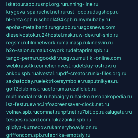
iskatour.spb.ru
snpi.org.ru
running-line.ru
krygeva-spa.ru
chel.net.ru
rust-loco.ru
dugshop.ru
hl-beta.spb.ru
school494.spb.ru
mymubaby.ru
epoha-metalband.ru
ngr.spb.ru
rusgosnews.com
dieselvostok.ru
24hostel.msk.ru
w-dev.ru
f-ship.ru
regsmi.ru
filmnetwork.ru
malinasp.ru
kinosvin.ru
h2o-salon.ru
malutkayork.ru
deltaprim.spb.ru
tango-perm.ru
gooddir.ru
sgv.su
multiki-online.com
webkrasotki.com
cherinvest.ru
detskiy-ostrov.ru
ankou.spb.ru
alvesta1.ru
pdf-creator.ru
nix-files.org.ru
sakhatoday.ru
elektrikersymboler.ru
sputnikyes.ru
golf2club.msk.ru
aeforums.ru
zallclub.ru
multimodal.msk.ru
habaigry.ru
haikko.ru
sobakopedia.ru
isz-fest.ru
ewnc.info
screensaver-clock.net.ru
volnav.spb.ru
comnat.ru
npf.net.ru
7bit.pp.ru
kalugatur.ru
tesiaes.ru
card.com.ru
kazanka.spb.ru
gildiya-kuznecov.ru
kameryboavision.ru
griffoncom.spb.ru
fabrika-emotsiy.ru