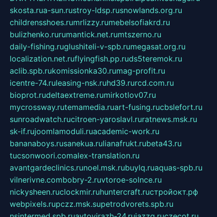
skosta.ru
a-sun.ru
stroy-ldsp.ru
snowlands.org.ru
childrensshoes.ru
mrlizzy.ru
mebelsofiakrd.ru
bulizhenko.ru
rumantick.net.ru
mtszerno.ru
daily-fishing.ru
glushiteli-v-spb.ru
megasat.org.ru
localization.net.ru
flyingfish.pp.ru
ds5teremok.ru
aclib.spb.ru
komissionka30.ru
mag-profit.ru
icentre-74.ru
leasing-nsk.ru
hd39.ru
rcd.com.ru
bioprot.ru
deltaextreme.ru
mirkotlov07.ru
mycrossway.ru
temamedia.ru
art-fusing.ru
cbslefort.ru
sunroadwatch.ru
citroen-yaroslavl.ru
ratnews.msk.ru
sk-if.ru
joomlamoduli.ru
academic-work.ru
bananaboys.ru
sanekua.ru
lianafrukt.ru
beta43.ru
tucsonwoori.com
alex-translation.ru
avantgardeclinics.ru
noel.msk.ru
buylq.ru
aquas-spb.ru
vilnerivne.com
bobry-2.ru
vtoroe-solnce.ru
nickysheen.ru
clockmir.ru
huntercraft.ru
стройокт.рф
webpixels.ru
pczz.msk.su
petrodvorets.spb.ru
nsintermed.spb.ru
avtovirazh-24.ru
jazzq.ru
czecot.ru