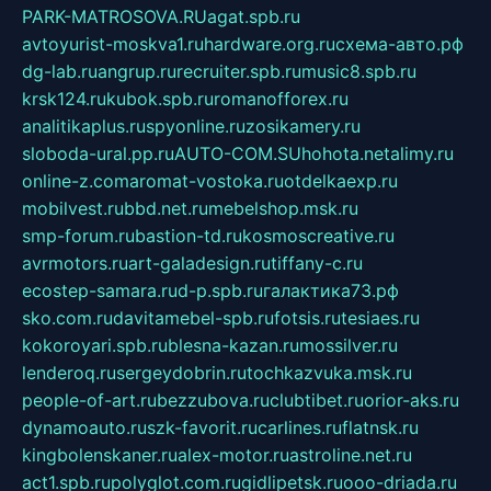
PARK-MATROSOVA.RU
agat.spb.ru
avtoyurist-moskva1.ru
hardware.org.ru
схема-авто.рф
dg-lab.ru
angrup.ru
recruiter.spb.ru
music8.spb.ru
krsk124.ru
kubok.spb.ru
romanofforex.ru
analitikaplus.ru
spyonline.ru
zosikamery.ru
sloboda-ural.pp.ru
AUTO-COM.SU
hohota.net
alimy.ru
online-z.com
aromat-vostoka.ru
otdelkaexp.ru
mobilvest.ru
bbd.net.ru
mebelshop.msk.ru
smp-forum.ru
bastion-td.ru
kosmoscreative.ru
avrmotors.ru
art-galadesign.ru
tiffany-c.ru
ecostep-samara.ru
d-p.spb.ru
галактика73.рф
sko.com.ru
davitamebel-spb.ru
fotsis.ru
tesiaes.ru
kokoroyari.spb.ru
blesna-kazan.ru
mossilver.ru
lenderoq.ru
sergeydobrin.ru
tochkazvuka.msk.ru
people-of-art.ru
bezzubova.ru
clubtibet.ru
orior-aks.ru
dynamoauto.ru
szk-favorit.ru
carlines.ru
flatnsk.ru
kingbolenskaner.ru
alex-motor.ru
astroline.net.ru
act1.spb.ru
polyglot.com.ru
gidlipetsk.ru
ooo-driada.ru