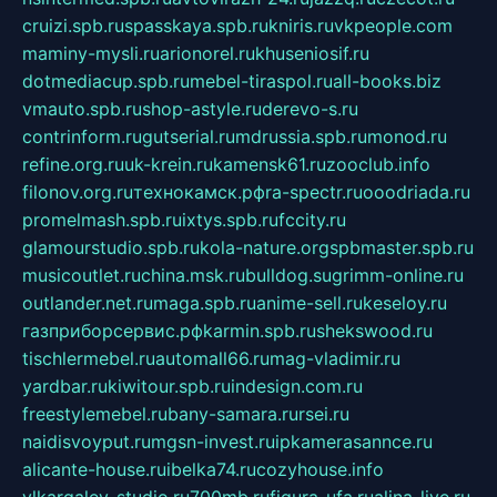
cruizi.spb.ru
spasskaya.spb.ru
kniris.ru
vkpeople.com
maminy-mysli.ru
arionorel.ru
khuseniosif.ru
dotmediacup.spb.ru
mebel-tiraspol.ru
all-books.biz
vmauto.spb.ru
shop-astyle.ru
derevo-s.ru
contrinform.ru
gutserial.ru
mdrussia.spb.ru
monod.ru
refine.org.ru
uk-krein.ru
kamensk61.ru
zooclub.info
filonov.org.ru
технокамск.рф
ra-spectr.ru
ooodriada.ru
promelmash.spb.ru
ixtys.spb.ru
fccity.ru
glamourstudio.spb.ru
kola-nature.org
spbmaster.spb.ru
musicoutlet.ru
china.msk.ru
bulldog.su
grimm-online.ru
outlander.net.ru
maga.spb.ru
anime-sell.ru
keseloy.ru
газприборсервис.рф
karmin.spb.ru
shekswood.ru
tischlermebel.ru
automall66.ru
mag-vladimir.ru
yardbar.ru
kiwitour.spb.ru
indesign.com.ru
freestylemebel.ru
bany-samara.ru
rsei.ru
naidisvoyput.ru
mgsn-invest.ru
ipkamerasannce.ru
alicante-house.ru
ibelka74.ru
cozyhouse.info