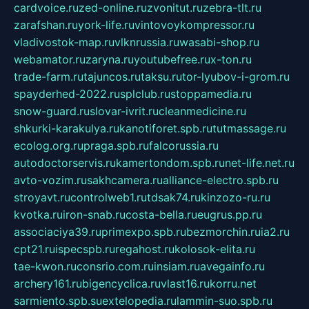
cardvoice.ru
zed-online.ru
zvonitut.ru
zebra-tlt.ru
zarafshan.ru
york-life.ru
vintovoykompressor.ru
vladivostok-map.ru
vlknrussia.ru
wasabi-shop.ru
webamator.ru
zaryna.ru
youtubefree.ru
x-ton.ru
trade-farm.ru
tajuncos.ru
taksu.ru
tor-lyubov-i-grom.ru
spayderhed-2022.ru
splclub.ru
stoppamedia.ru
snow-guard.ru
slovar-ivrit.ru
cleanmedicine.ru
shkurki-karakulya.ru
kanotiforet.spb.ru
tutmassage.ru
ecolog.org.ru
praga.spb.ru
falcorussia.ru
autodoctorservis.ru
kamertondom.spb.ru
net-life.net.ru
avto-vozim.ru
sakhcamera.ru
alliance-electro.spb.ru
stroyavt.ru
controlweb1.ru
tdsak74.ru
kinzozo-ru.ru
kvotka.ru
iron-snab.ru
costa-bella.ru
eugrus.pp.ru
associaciya39.ru
primexpo.spb.ru
bezmorchin.ru
ia2.ru
cpt21.ru
ispecspb.ru
regahost.ru
kolosok-elita.ru
tae-kwon.ru
consrio.com.ru
insiam.ru
avegainfo.ru
archery161.ru
bigencyclica.ru
vlast16.ru
korru.net
sarmiento.spb.su
extelopedia.ru
lammin-suo.spb.ru