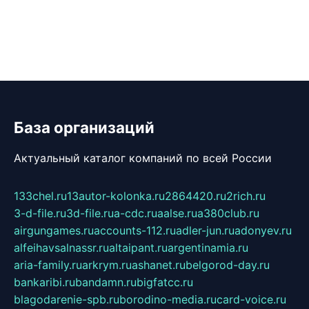
База организаций
Актуальный каталог компаний по всей России
133chel.ru
13autor-kolonka.ru
2864420.ru
2rich.ru
3-d-file.ru
3d-file.ru
a-cdc.ru
aalse.ru
a380club.ru
airgungames.ru
accounts-112.ru
adler-jun.ru
adonyev.ru
alfeihavsalnassr.ru
altaipant.ru
argentinamia.ru
aria-family.ru
arkrym.ru
ashanet.ru
belgorod-day.ru
bankaribi.ru
bandamn.ru
bigfatcc.ru
blagodarenie-spb.ru
borodino-media.ru
card-voice.ru