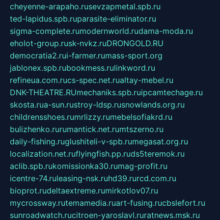
cheyenne-arapaho.ru
sevzapmetal.spb.ru
ted-lapidus.spb.ru
parasite-eliminator.ru
sigma-complete.ru
modernworld.ru
dama-moda.ru
eholot-group.ru
sk-nvkz.ru
DRONGOLD.RU
democratia2.ru
i-farmer.ru
mass-sport.org
jablonex.spb.ru
bookmess.ru
linkword.ru
refineua.com.ru
cs-spec.net.ru
altay-mebel.ru
DNK-THEATRE.RU
mechaniks.spb.ru
ipcamtechage.ru
skosta.ru
a-sun.ru
stroy-ldsp.ru
snowlands.org.ru
childrensshoes.ru
mrlizzy.ru
mebelsofiakrd.ru
bulizhenko.ru
rumantick.net.ru
mtszerno.ru
daily-fishing.ru
glushiteli-v-spb.ru
megasat.org.ru
localization.net.ru
flyingfish.pp.ru
ds5teremok.ru
aclib.spb.ru
komissionka30.ru
mag-profit.ru
icentre-74.ru
leasing-nsk.ru
hd39.ru
rcd.com.ru
bioprot.ru
deltaextreme.ru
mirkotlov07.ru
mycrossway.ru
temamedia.ru
art-fusing.ru
cbslefort.ru
sunroadwatch.ru
citroen-yaroslavl.ru
ratnews.msk.ru