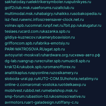
sakhatoday.ru
elektrikersymboler.ru
sputnikyes.ru
golf2club.msk.ru
aeforums.ru
zallclub.ru
multimodal.msk.ru
habaigry.ru
haikko.ru
sobakopedia.ru
isz-fest.ru
ewnc.info
screensaver-clock.net.ru
volnav.spb.ru
comnat.ru
npf.net.ru
7bit.pp.ru
kalugatur.ru
tesiaes.ru
card.com.ru
kazanka.spb.ru
gildiya-kuznecov.ru
kameryboavision.ru
griffoncom.spb.ru
fabrika-emotsiy.ru
PARK-MATROSOVA.RU
agat.spb.ru
avtoyurist-moskva1.ru
hardware.org.ru
схема-авто.рф
dg-lab.ru
angrup.ru
recruiter.spb.ru
music8.spb.ru
krsk124.ru
kubok.spb.ru
romanofforex.ru
analitikaplus.ru
spyonline.ru
zosikamery.ru
sloboda-ural.pp.ru
AUTO-COM.SU
hohota.net
alimy.ru
online-z.com
aromat-vostoka.ru
otdelkaexp.ru
mobilvest.ru
bbd.net.ru
mebelshop.msk.ru
smp-forum.ru
bastion-td.ru
kosmoscreative.ru
avrmotors.ru
art-galadesign.ru
tiffany-c.ru