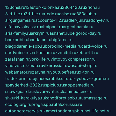
133chel.ru
13autor-kolonka.ru
2864420.ru
2rich.ru
3-d-file.ru
3d-file.ru
a-cdc.ru
aalse.ru
a380club.ru
airgungames.ru
accounts-112.ru
adler-jun.ru
adonyev.ru
alfeihavsalnassr.ru
altaipant.ru
argentinamia.ru
aria-family.ru
arkrym.ru
ashanet.ru
belgorod-day.ru
bankaribi.ru
bandamn.ru
bigfatcc.ru
blagodarenie-spb.ru
borodino-media.ru
card-voice.ru
cardvoice.ru
zed-online.ru
zvonitut.ru
zebra-tlt.ru
zarafshan.ru
york-life.ru
vintovoykompressor.ru
vladivostok-map.ru
vlknrussia.ru
wasabi-shop.ru
webamator.ru
zaryna.ru
youtubefree.ru
x-ton.ru
trade-farm.ru
tajuncos.ru
taksu.ru
tor-lyubov-i-grom.ru
spayderhed-2022.ru
splclub.ru
stoppamedia.ru
snow-guard.ru
slovar-ivrit.ru
cleanmedicine.ru
shkurki-karakulya.ru
kanotiforet.spb.ru
tutmassage.ru
ecolog.org.ru
praga.spb.ru
falcorussia.ru
autodoctorservis.ru
kamertondom.spb.ru
net-life.net.ru