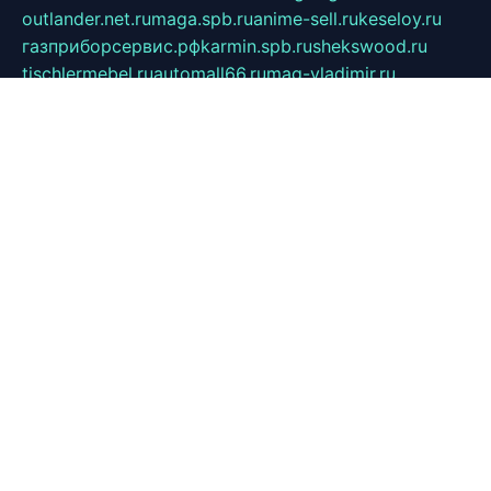
outlander.net.ru
maga.spb.ru
anime-sell.ru
keseloy.ru
газприборсервис.рф
karmin.spb.ru
shekswood.ru
tischlermebel.ru
automall66.ru
mag-vladimir.ru
yardbar.ru
kiwitour.spb.ru
indesign.com.ru
freestylemebel.ru
bany-samara.ru
rsei.ru
naidisvoyput.ru
mgsn-invest.ru
ipkamerasannce.ru
alicante-house.ru
ibelka74.ru
cozyhouse.info
vlkargalev-studio.ru
700mb.ru
figura-ufa.ru
alina-live.ru
belarusiannews.ru
womenknow.ru
dos-vniimk.ru
sega.net.ru
dv.net.ru
phenomenonsofhistory.com
telesputnik.net.ru
wall.pp.ru
pylesosroidmi.ru
gtc-clan.ru
cligs.ru
bibikazap.ru
popova.org.ru
netwhistler.spb.ru
bellvil.ru
bonzon.ru
iss-vladik.ru
defiparis.net.ru
las-gryzas.ru
amku.ru
electednews.spb.ru
feather.org.ru
spar72.ru
tankiigri.ru
dominus.com.ru
ibtree.ru
sanykool.pp.ru
unixlib.org.ru
menatep.spb.ru
gartenterrassen.ru
printeka.ru
skvozilka.com.ru
parkovka-pub.ru
lovemobi.ru
art-ru.ru