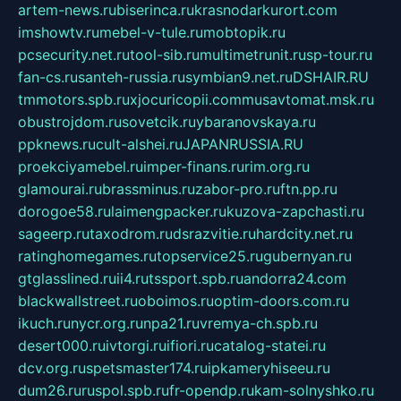
artem-news.ru
biserinca.ru
krasnodarkurort.com
imshowtv.ru
mebel-v-tule.ru
mobtopik.ru
pcsecurity.net.ru
tool-sib.ru
multimetrunit.ru
sp-tour.ru
fan-cs.ru
santeh-russia.ru
symbian9.net.ru
DSHAIR.RU
tmmotors.spb.ru
xjocuricopii.com
musavtomat.msk.ru
obustrojdom.ru
sovetcik.ru
ybaranovskaya.ru
ppknews.ru
cult-alshei.ru
JAPANRUSSIA.RU
proekciyamebel.ru
imper-finans.ru
rim.org.ru
glamourai.ru
brassminus.ru
zabor-pro.ru
ftn.pp.ru
dorogoe58.ru
laimengpacker.ru
kuzova-zapchasti.ru
sageerp.ru
taxodrom.ru
dsrazvitie.ru
hardcity.net.ru
ratinghomegames.ru
topservice25.ru
gubernyan.ru
gtglasslined.ru
ii4.ru
tssport.spb.ru
andorra24.com
blackwallstreet.ru
oboimos.ru
optim-doors.com.ru
ikuch.ru
nycr.org.ru
npa21.ru
vremya-ch.spb.ru
desert000.ru
ivtorgi.ru
ifiori.ru
catalog-statei.ru
dcv.org.ru
spetsmaster174.ru
ipkameryhiseeu.ru
dum26.ru
ruspol.spb.ru
fr-opendp.ru
kam-solnyshko.ru