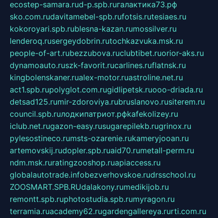
ecostep-samara.ru
d-p.spb.ru
галактика73.рф
sko.com.ru
davitamebel-spb.ru
fotsis.ru
tesiaes.ru
kokoroyari.spb.ru
blesna-kazan.ru
mossilver.ru
lenderoq.ru
sergeydobrin.ru
tochkazvuka.msk.ru
people-of-art.ru
bezzubova.ru
clubtibet.ru
orior-aks.ru
dynamoauto.ru
szk-favorit.ru
carlines.ru
flatnsk.ru
kingbolenskaner.ru
alex-motor.ru
astroline.net.ru
act1.spb.ru
polyglot.com.ru
gidlipetsk.ru
ooo-driada.ru
detsad125.ru
mir-zdoroviya.ru
bruslanovo.ru
siterem.ru
council.spb.ru
лодкипатриот.рф
kafekolizey.ru
iclub.net.ru
gazon-easy.ru
sugarepilekb.ru
grinox.ru
pylesostineco.ru
msts-ozarenie.ru
kameryjooan.ru
artemovskij.ru
dopler.spb.ru
aid70.ru
metall-perm.ru
ndm.msk.ru
ratingzooshop.ru
apiaccess.ru
globalautotrade.info
bezverhovskoe.ru
drsschool.ru
ZOOSMART.SPB.RU
dalakony.ru
medikijob.ru
remontt.spb.ru
photostudia.spb.ru
myragon.ru
terramia.ru
academy62.ru
gardengallereya.ru
rti.com.ru