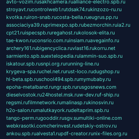
avto-vozim.ru
sakhcamera.ru
alliance-electro.spb.ru
stroyavt.ru
controlweb1.ru
tdsak74.ru
kinzozo-ru.ru
kvotka.ru
iron-snab.ru
costa-bella.ru
eugrus.pp.ru
associaciya39.ru
primexpo.spb.ru
bezmorchin.ru
ia2.ru
cpt21.ru
ispecspb.ru
regahost.ru
kolosok-elita.ru
tae-kwon.ru
consrio.com.ru
insiam.ru
avegainfo.ru
archery161.ru
bigencyclica.ru
vlast16.ru
korru.net
sarmiento.spb.su
extelopedia.ru
lammin-suo.spb.ru
iskatour.spb.ru
snpi.org.ru
running-line.ru
krygeva-spa.ru
chel.net.ru
rust-loco.ru
dugshop.ru
hl-beta.spb.ru
school494.spb.ru
mymubaby.ru
epoha-metalband.ru
ngr.spb.ru
rusgosnews.com
dieselvostok.ru
24hostel.msk.ru
w-dev.ru
f-ship.ru
regsmi.ru
filmnetwork.ru
malinasp.ru
kinosvin.ru
h2o-salon.ru
malutkayork.ru
deltaprim.spb.ru
tango-perm.ru
gooddir.ru
sgv.su
multiki-online.com
webkrasotki.com
cherinvest.ru
detskiy-ostrov.ru
ankou.spb.ru
alvesta1.ru
pdf-creator.ru
nix-files.org.ru