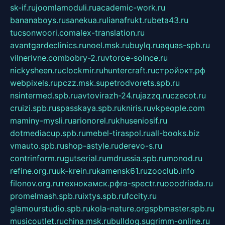
sk-if.ru
joomlamoduli.ru
academic-work.ru
bananaboys.ru
sanekua.ru
lianafrukt.ru
beta43.ru
tucsonwoori.com
alex-translation.ru
avantgardeclinics.ru
noel.msk.ru
buylq.ru
aquas-spb.ru
vilnerivne.com
bobry-2.ru
vtoroe-solnce.ru
nickysheen.ru
clockmir.ru
huntercraft.ru
стройокт.рф
webpixels.ru
pczz.msk.su
petrodvorets.spb.ru
nsintermed.spb.ru
avtovirazh-24.ru
jazzq.ru
czecot.ru
cruizi.spb.ru
spasskaya.spb.ru
kniris.ru
vkpeople.com
maminy-mysli.ru
arionorel.ru
khuseniosif.ru
dotmediacup.spb.ru
mebel-tiraspol.ru
all-books.biz
vmauto.spb.ru
shop-astyle.ru
derevo-s.ru
contrinform.ru
gutserial.ru
mdrussia.spb.ru
monod.ru
refine.org.ru
uk-krein.ru
kamensk61.ru
zooclub.info
filonov.org.ru
технокамск.рф
ra-spectr.ru
ooodriada.ru
promelmash.spb.ru
ixtys.spb.ru
fccity.ru
glamourstudio.spb.ru
kola-nature.org
spbmaster.spb.ru
musicoutlet.ru
china.msk.ru
bulldog.su
grimm-online.ru