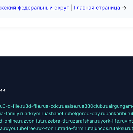
лжский федеральный округ
|
Главная страница
→
сии
ru
3-d-file.ru
3d-file.ru
a-cdc.ru
aalse.ru
a380club.ru
airgungame
ia-family.ru
arkrym.ru
ashanet.ru
belgorod-day.ru
bankaribi.ru
d-online.ru
zvonitut.ru
zebra-tlt.ru
zarafshan.ru
york-life.ru
vin
a.ru
youtubefree.ru
x-ton.ru
trade-farm.ru
tajuncos.ru
taksu.ru