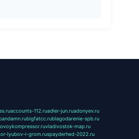
s.ru
accounts-112.ru
adler-jun.ru
adonyev.ru
bandamn.ru
bigfatcc.ru
blagodarenie-spb.ru
tovoykompressor.ru
vladivostok-map.ru
tor-lyubov-i-grom.ru
spayderhed-2022.ru