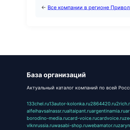
←
Все компании в регионе Приво
База организаций
Актуальный каталог компаний по всей Рос
133chel.ru
13autor-kolonka.ru
2864420.ru
2rich.
alfeihavsalnassr.ru
altaipant.ru
argentinamia.ru
ar
borodino-media.ru
card-voice.ru
cardvoice.ru
ze
vlknrussia.ru
wasabi-shop.ru
webamator.ru
zaryn