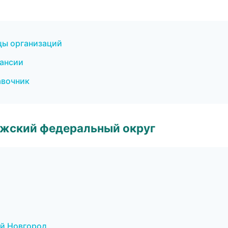
цы организаций
кансии
авочник
лжский федеральный округ
ий Новгород