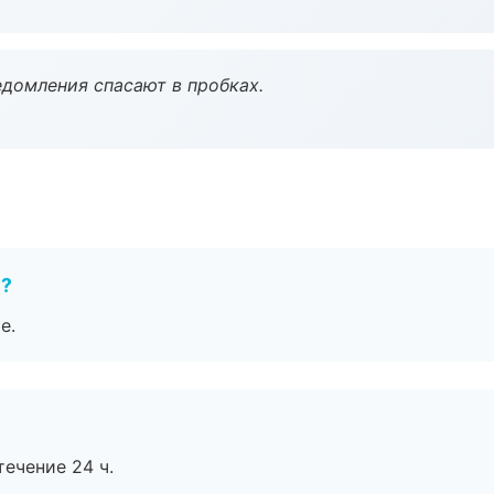
домления спасают в пробках.
е?
е.
течение 24 ч.