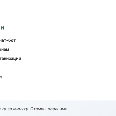
ми
чат-бот
онам
ганизаций
и
ка за минуту. Отзывы реальные.