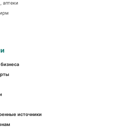
, аптеки
фирм
ми
 бизнеса
арты
и
еренные источники
онам