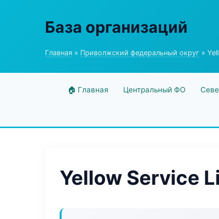
База организаций
Главная
»
Приволжский федеральный округ
» Yel
🏠 Главная
Центральный ФО
Севе
Yellow Service L