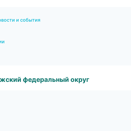
овости и события
ии
лжский федеральный округ