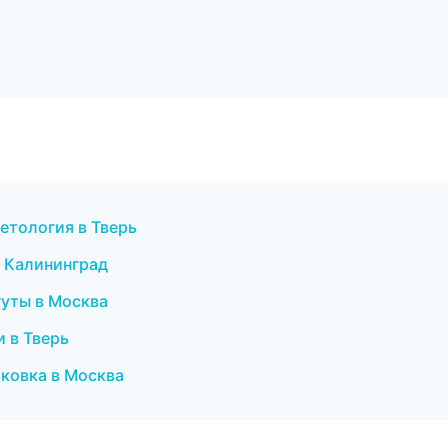
метология в Тверь
в Калининград
уты в Москва
и в Тверь
аковка в Москва