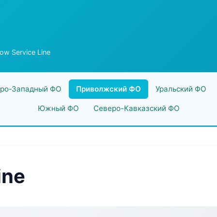
low Service Line
ро-Западный ФО
Приволжский ФО
Уральский ФО
Южный ФО
Северо-Кавказский ФО
ine