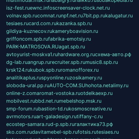
isz-fest.ru
ewnc.info
screensaver-clock.net.ru
volnav.spb.ru
comnat.ru
npf.net.ru
7bit.pp.ru
kalugatur.ru
tesiaes.ru
card.com.ru
kazanka.spb.ru
gildiya-kuznecov.ru
kameryboavision.ru
griffoncom.spb.ru
fabrika-emotsiy.ru
PARK-MATROSOVA.RU
agat.spb.ru
avtoyurist-moskva1.ru
hardware.org.ru
схема-авто.рф
dg-lab.ru
angrup.ru
recruiter.spb.ru
music8.spb.ru
krsk124.ru
kubok.spb.ru
romanofforex.ru
analitikaplus.ru
spyonline.ru
zosikamery.ru
sloboda-ural.pp.ru
AUTO-COM.SU
hohota.net
alimy.ru
online-z.com
aromat-vostoka.ru
otdelkaexp.ru
mobilvest.ru
bbd.net.ru
mebelshop.msk.ru
smp-forum.ru
bastion-td.ru
kosmoscreative.ru
avrmotors.ru
art-galadesign.ru
tiffany-c.ru
ecostep-samara.ru
d-p.spb.ru
галактика73.рф
sko.com.ru
davitamebel-spb.ru
fotsis.ru
tesiaes.ru