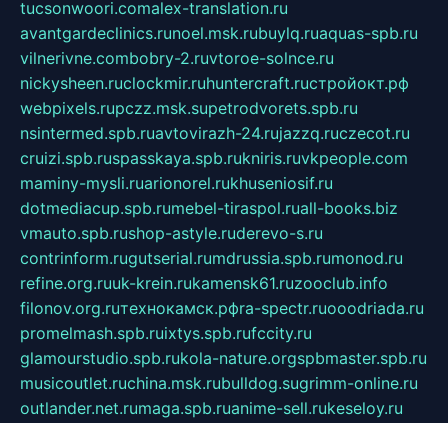
tucsonwoori.com
alex-translation.ru
avantgardeclinics.ru
noel.msk.ru
buylq.ru
aquas-spb.ru
vilnerivne.com
bobry-2.ru
vtoroe-solnce.ru
nickysheen.ru
clockmir.ru
huntercraft.ru
стройокт.рф
webpixels.ru
pczz.msk.su
petrodvorets.spb.ru
nsintermed.spb.ru
avtovirazh-24.ru
jazzq.ru
czecot.ru
cruizi.spb.ru
spasskaya.spb.ru
kniris.ru
vkpeople.com
maminy-mysli.ru
arionorel.ru
khuseniosif.ru
dotmediacup.spb.ru
mebel-tiraspol.ru
all-books.biz
vmauto.spb.ru
shop-astyle.ru
derevo-s.ru
contrinform.ru
gutserial.ru
mdrussia.spb.ru
monod.ru
refine.org.ru
uk-krein.ru
kamensk61.ru
zooclub.info
filonov.org.ru
технокамск.рф
ra-spectr.ru
ooodriada.ru
promelmash.spb.ru
ixtys.spb.ru
fccity.ru
glamourstudio.spb.ru
kola-nature.org
spbmaster.spb.ru
musicoutlet.ru
china.msk.ru
bulldog.su
grimm-online.ru
outlander.net.ru
maga.spb.ru
anime-sell.ru
keseloy.ru
газприборсервис.рф
karmin.spb.ru
shekswood.ru