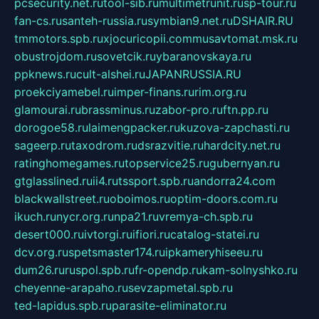
pcsecurity.net.ru
tool-sib.ru
multimetrunit.ru
sp-tour.ru
fan-cs.ru
santeh-russia.ru
symbian9.net.ru
DSHAIR.RU
tmmotors.spb.ru
xjocuricopii.com
musavtomat.msk.ru
obustrojdom.ru
sovetcik.ru
ybaranovskaya.ru
ppknews.ru
cult-alshei.ru
JAPANRUSSIA.RU
proekciyamebel.ru
imper-finans.ru
rim.org.ru
glamourai.ru
brassminus.ru
zabor-pro.ru
ftn.pp.ru
dorogoe58.ru
laimengpacker.ru
kuzova-zapchasti.ru
sageerp.ru
taxodrom.ru
dsrazvitie.ru
hardcity.net.ru
ratinghomegames.ru
topservice25.ru
gubernyan.ru
gtglasslined.ru
ii4.ru
tssport.spb.ru
andorra24.com
blackwallstreet.ru
oboimos.ru
optim-doors.com.ru
ikuch.ru
nycr.org.ru
npa21.ru
vremya-ch.spb.ru
desert000.ru
ivtorgi.ru
ifiori.ru
catalog-statei.ru
dcv.org.ru
spetsmaster174.ru
ipkameryhiseeu.ru
dum26.ru
ruspol.spb.ru
fr-opendp.ru
kam-solnyshko.ru
cheyenne-arapaho.ru
sevzapmetal.spb.ru
ted-lapidus.spb.ru
parasite-eliminator.ru