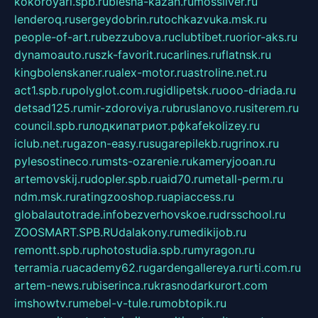
kokoroyari.spb.ru
blesna-kazan.ru
mossilver.ru
lenderoq.ru
sergeydobrin.ru
tochkazvuka.msk.ru
people-of-art.ru
bezzubova.ru
clubtibet.ru
orior-aks.ru
dynamoauto.ru
szk-favorit.ru
carlines.ru
flatnsk.ru
kingbolenskaner.ru
alex-motor.ru
astroline.net.ru
act1.spb.ru
polyglot.com.ru
gidlipetsk.ru
ooo-driada.ru
detsad125.ru
mir-zdoroviya.ru
bruslanovo.ru
siterem.ru
council.spb.ru
лодкипатриот.рф
kafekolizey.ru
iclub.net.ru
gazon-easy.ru
sugarepilekb.ru
grinox.ru
pylesostineco.ru
msts-ozarenie.ru
kameryjooan.ru
artemovskij.ru
dopler.spb.ru
aid70.ru
metall-perm.ru
ndm.msk.ru
ratingzooshop.ru
apiaccess.ru
globalautotrade.info
bezverhovskoe.ru
drsschool.ru
ZOOSMART.SPB.RU
dalakony.ru
medikijob.ru
remontt.spb.ru
photostudia.spb.ru
myragon.ru
terramia.ru
academy62.ru
gardengallereya.ru
rti.com.ru
artem-news.ru
biserinca.ru
krasnodarkurort.com
imshowtv.ru
mebel-v-tule.ru
mobtopik.ru