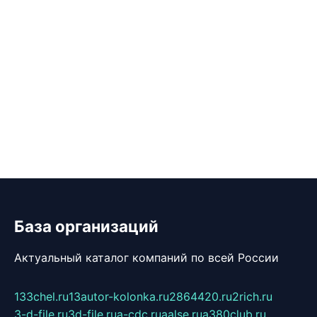
База организаций
Актуальный каталог компаний по всей России
133chel.ru
13autor-kolonka.ru
2864420.ru
2rich.ru
3-d-file.ru
3d-file.ru
a-cdc.ru
aalse.ru
a380club.ru