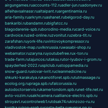
airgungames.ru
accounts-112.ru
adler-jun.ru
adonyev.ru
alfeihavsalnassr.ru
altaipant.ru
argentinamia.ru
aria-family.ru
arkrym.ru
ashanet.ru
belgorod-day.ru
bankaribi.ru
bandamn.ru
bigfatcc.ru
blagodarenie-spb.ru
borodino-media.ru
card-voice.ru
cardvoice.ru
zed-online.ru
zvonitut.ru
zebra-tlt.ru
zarafshan.ru
york-life.ru
vintovoykompressor.ru
vladivostok-map.ru
vlknrussia.ru
wasabi-shop.ru
webamator.ru
zaryna.ru
youtubefree.ru
x-ton.ru
trade-farm.ru
tajuncos.ru
taksu.ru
tor-lyubov-i-grom.ru
spayderhed-2022.ru
splclub.ru
stoppamedia.ru
snow-guard.ru
slovar-ivrit.ru
cleanmedicine.ru
shkurki-karakulya.ru
kanotiforet.spb.ru
tutmassage.ru
ecolog.org.ru
praga.spb.ru
falcorussia.ru
autodoctorservis.ru
kamertondom.spb.ru
net-life.net.ru
avto-vozim.ru
sakhcamera.ru
alliance-electro.spb.ru
stroyavt.ru
controlweb1.ru
tdsak74.ru
kinzozo-ru.ru
kvotka.ru
iron-snab.ru
costa-bella.ru
eugrus.pp.ru