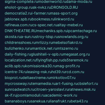
sigma-complete.ru
modernworld.ru
dama-moda.ru
eholot-group.ru
sk-nvkz.ru
DRONGOLD.RU
democratia2.ru
i-farmer.ru
mass-sport.org
jablonex.spb.ru
bookmess.ru
linkword.ru
refineua.com.ru
cs-spec.net.ru
altay-mebel.ru
DNK-THEATRE.RU
mechaniks.spb.ru
ipcamtechage.ru
skosta.ru
a-sun.ru
stroy-ldsp.ru
snowlands.org.ru
childrensshoes.ru
mrlizzy.ru
mebelsofiakrd.ru
bulizhenko.ru
rumantick.net.ru
mtszerno.ru
daily-fishing.ru
glushiteli-v-spb.ru
megasat.org.ru
localization.net.ru
flyingfish.pp.ru
ds5teremok.ru
aclib.spb.ru
komissionka30.ru
mag-profit.ru
icentre-74.ru
leasing-nsk.ru
hd39.ru
rcd.com.ru
bioprot.ru
deltaextreme.ru
mirkotlov07.ru
mycrossway.ru
temamedia.ru
art-fusing.ru
cbslefort.ru
sunroadwatch.ru
citroen-yaroslavl.ru
ratnews.msk.ru
sk-if.ru
joomlamoduli.ru
academic-work.ru
bananaboys.ru
sanekua.ru
lianafrukt.ru
beta43.ru