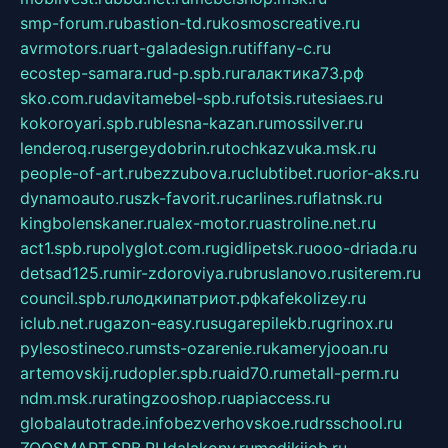
smp-forum.ru
bastion-td.ru
kosmoscreative.ru
avrmotors.ru
art-galadesign.ru
tiffany-c.ru
ecostep-samara.ru
d-p.spb.ru
галактика73.рф
sko.com.ru
davitamebel-spb.ru
fotsis.ru
tesiaes.ru
kokoroyari.spb.ru
blesna-kazan.ru
mossilver.ru
lenderoq.ru
sergeydobrin.ru
tochkazvuka.msk.ru
people-of-art.ru
bezzubova.ru
clubtibet.ru
orior-aks.ru
dynamoauto.ru
szk-favorit.ru
carlines.ru
flatnsk.ru
kingbolenskaner.ru
alex-motor.ru
astroline.net.ru
act1.spb.ru
polyglot.com.ru
gidlipetsk.ru
ooo-driada.ru
detsad125.ru
mir-zdoroviya.ru
bruslanovo.ru
siterem.ru
council.spb.ru
лодкипатриот.рф
kafekolizey.ru
iclub.net.ru
gazon-easy.ru
sugarepilekb.ru
grinox.ru
pylesostineco.ru
msts-ozarenie.ru
kameryjooan.ru
artemovskij.ru
dopler.spb.ru
aid70.ru
metall-perm.ru
ndm.msk.ru
ratingzooshop.ru
apiaccess.ru
globalautotrade.info
bezverhovskoe.ru
drsschool.ru
ZOOSMART.SPB.RU
dalakony.ru
medikijob.ru