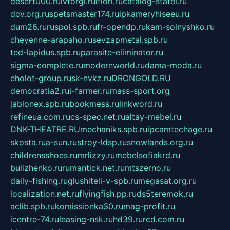
desert000.ru
ivtorgi.ru
ifiori.ru
catalog-statei.ru
dcv.org.ru
spetsmaster174.ru
ipkameryhiseeu.ru
dum26.ru
ruspol.spb.ru
fr-opendp.ru
kam-solnyshko.ru
cheyenne-arapaho.ru
sevzapmetal.spb.ru
ted-lapidus.spb.ru
parasite-eliminator.ru
sigma-complete.ru
modernworld.ru
dama-moda.ru
eholot-group.ru
sk-nvkz.ru
DRONGOLD.RU
democratia2.ru
i-farmer.ru
mass-sport.org
jablonex.spb.ru
bookmess.ru
linkword.ru
refineua.com.ru
cs-spec.net.ru
altay-mebel.ru
DNK-THEATRE.RU
mechaniks.spb.ru
ipcamtechage.ru
skosta.ru
a-sun.ru
stroy-ldsp.ru
snowlands.org.ru
childrensshoes.ru
mrlizzy.ru
mebelsofiakrd.ru
bulizhenko.ru
rumantick.net.ru
mtszerno.ru
daily-fishing.ru
glushiteli-v-spb.ru
megasat.org.ru
localization.net.ru
flyingfish.pp.ru
ds5teremok.ru
aclib.spb.ru
komissionka30.ru
mag-profit.ru
icentre-74.ru
leasing-nsk.ru
hd39.ru
rcd.com.ru