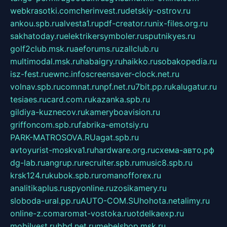
webkrasotki.com
cherinvest.ru
detskiy-ostrov.ru
ankou.spb.ru
alvesta1.ru
pdf-creator.ru
nix-files.org.ru
sakhatoday.ru
elektrikersymboler.ru
sputnikyes.ru
golf2club.msk.ru
aeforums.ru
zallclub.ru
multimodal.msk.ru
habaigry.ru
haikko.ru
sobakopedia.ru
isz-fest.ru
ewnc.info
screensaver-clock.net.ru
volnav.spb.ru
comnat.ru
npf.net.ru
7bit.pp.ru
kalugatur.ru
tesiaes.ru
card.com.ru
kazanka.spb.ru
gildiya-kuznecov.ru
kameryboavision.ru
griffoncom.spb.ru
fabrika-emotsiy.ru
PARK-MATROSOVA.RU
agat.spb.ru
avtoyurist-moskva1.ru
hardware.org.ru
схема-авто.рф
dg-lab.ru
angrup.ru
recruiter.spb.ru
music8.spb.ru
krsk124.ru
kubok.spb.ru
romanofforex.ru
analitikaplus.ru
spyonline.ru
zosikamery.ru
sloboda-ural.pp.ru
AUTO-COM.SU
hohota.net
alimy.ru
online-z.com
aromat-vostoka.ru
otdelkaexp.ru
mobilvest.ru
bbd.net.ru
mebelshop.msk.ru