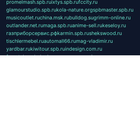
promelmash.spb.ru
ixtys.spb.ru
fccity.ru
glamourstudio.spb.ru
kola-nature.org
spbmaster.spb.ru
musicoutlet.ru
china.msk.ru
bulldog.su
grimm-online.ru
outlander.net.ru
maga.spb.ru
anime-sell.ru
keseloy.ru
газприборсервис.рф
karmin.spb.ru
shekswood.ru
tischlermebel.ru
automall66.ru
mag-vladimir.ru
yardbar.ru
kiwitour.spb.ru
indesign.com.ru
freestylemebel.ru
bany-samara.ru
rsei.ru
naidisvoyput.ru
mgsn-invest.ru
ipkamerasannce.ru
alicante-house.ru
ibelka74.ru
cozyhouse.info
vlkargalev-studio.ru
700mb.ru
figura-ufa.ru
alina-live.ru
belarusiannews.ru
womenknow.ru
dos-vniimk.ru
sega.net.ru
dv.net.ru
phenomenonsofhistory.com
telesputnik.net.ru
wall.pp.ru
pylesosroidmi.ru
gtc-clan.ru
cligs.ru
bibikazap.ru
popova.org.ru
netwhistler.spb.ru
bellvil.ru
bonzon.ru
iss-vladik.ru
defiparis.net.ru
las-gryzas.ru
amku.ru
electednews.spb.ru
feather.org.ru
spar72.ru
tankiigri.ru