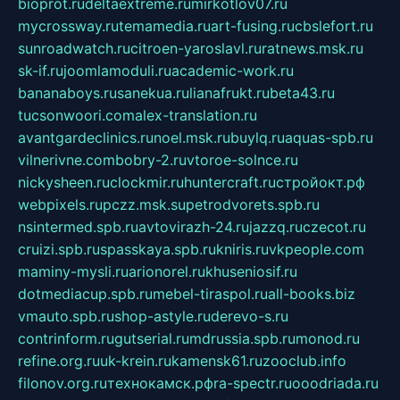
bioprot.ru
deltaextreme.ru
mirkotlov07.ru
mycrossway.ru
temamedia.ru
art-fusing.ru
cbslefort.ru
sunroadwatch.ru
citroen-yaroslavl.ru
ratnews.msk.ru
sk-if.ru
joomlamoduli.ru
academic-work.ru
bananaboys.ru
sanekua.ru
lianafrukt.ru
beta43.ru
tucsonwoori.com
alex-translation.ru
avantgardeclinics.ru
noel.msk.ru
buylq.ru
aquas-spb.ru
vilnerivne.com
bobry-2.ru
vtoroe-solnce.ru
nickysheen.ru
clockmir.ru
huntercraft.ru
стройокт.рф
webpixels.ru
pczz.msk.su
petrodvorets.spb.ru
nsintermed.spb.ru
avtovirazh-24.ru
jazzq.ru
czecot.ru
cruizi.spb.ru
spasskaya.spb.ru
kniris.ru
vkpeople.com
maminy-mysli.ru
arionorel.ru
khuseniosif.ru
dotmediacup.spb.ru
mebel-tiraspol.ru
all-books.biz
vmauto.spb.ru
shop-astyle.ru
derevo-s.ru
contrinform.ru
gutserial.ru
mdrussia.spb.ru
monod.ru
refine.org.ru
uk-krein.ru
kamensk61.ru
zooclub.info
filonov.org.ru
технокамск.рф
ra-spectr.ru
ooodriada.ru