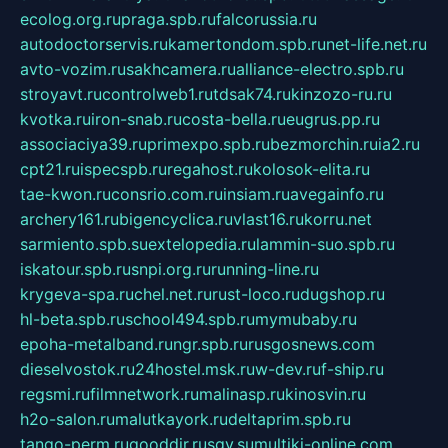
ecolog.org.ru
praga.spb.ru
falcorussia.ru
autodoctorservis.ru
kamertondom.spb.ru
net-life.net.ru
avto-vozim.ru
sakhcamera.ru
alliance-electro.spb.ru
stroyavt.ru
controlweb1.ru
tdsak74.ru
kinzozo-ru.ru
kvotka.ru
iron-snab.ru
costa-bella.ru
eugrus.pp.ru
associaciya39.ru
primexpo.spb.ru
bezmorchin.ru
ia2.ru
cpt21.ru
ispecspb.ru
regahost.ru
kolosok-elita.ru
tae-kwon.ru
consrio.com.ru
insiam.ru
avegainfo.ru
archery161.ru
bigencyclica.ru
vlast16.ru
korru.net
sarmiento.spb.su
extelopedia.ru
lammin-suo.spb.ru
iskatour.spb.ru
snpi.org.ru
running-line.ru
krygeva-spa.ru
chel.net.ru
rust-loco.ru
dugshop.ru
hl-beta.spb.ru
school494.spb.ru
mymubaby.ru
epoha-metalband.ru
ngr.spb.ru
rusgosnews.com
dieselvostok.ru
24hostel.msk.ru
w-dev.ru
f-ship.ru
regsmi.ru
filmnetwork.ru
malinasp.ru
kinosvin.ru
h2o-salon.ru
malutkayork.ru
deltaprim.spb.ru
tango-perm.ru
gooddir.ru
sgv.su
multiki-online.com