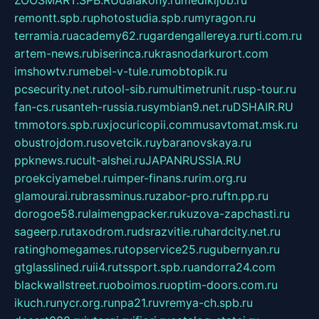
remontt.spb.ru
photostudia.spb.ru
myragon.ru
terramia.ru
academy62.ru
gardengallereya.ru
rti.com.ru
artem-news.ru
biserinca.ru
krasnodarkurort.com
imshowtv.ru
mebel-v-tule.ru
mobtopik.ru
pcsecurity.net.ru
tool-sib.ru
multimetrunit.ru
sp-tour.ru
fan-cs.ru
santeh-russia.ru
symbian9.net.ru
DSHAIR.RU
tmmotors.spb.ru
xjocuricopii.com
musavtomat.msk.ru
obustrojdom.ru
sovetcik.ru
ybaranovskaya.ru
ppknews.ru
cult-alshei.ru
JAPANRUSSIA.RU
proekciyamebel.ru
imper-finans.ru
rim.org.ru
glamourai.ru
brassminus.ru
zabor-pro.ru
ftn.pp.ru
dorogoe58.ru
laimengpacker.ru
kuzova-zapchasti.ru
sageerp.ru
taxodrom.ru
dsrazvitie.ru
hardcity.net.ru
ratinghomegames.ru
topservice25.ru
gubernyan.ru
gtglasslined.ru
ii4.ru
tssport.spb.ru
andorra24.com
blackwallstreet.ru
oboimos.ru
optim-doors.com.ru
ikuch.ru
nycr.org.ru
npa21.ru
vremya-ch.spb.ru