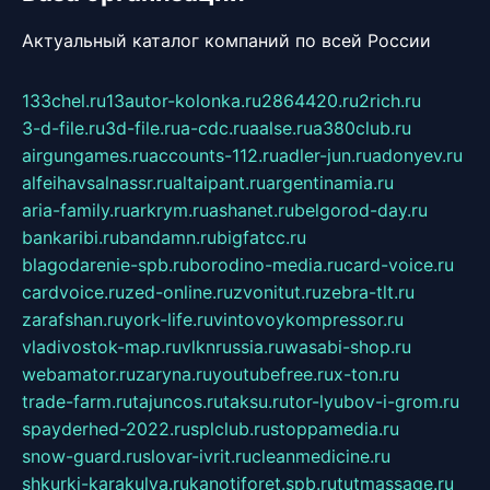
Актуальный каталог компаний по всей России
133chel.ru
13autor-kolonka.ru
2864420.ru
2rich.ru
3-d-file.ru
3d-file.ru
a-cdc.ru
aalse.ru
a380club.ru
airgungames.ru
accounts-112.ru
adler-jun.ru
adonyev.ru
alfeihavsalnassr.ru
altaipant.ru
argentinamia.ru
aria-family.ru
arkrym.ru
ashanet.ru
belgorod-day.ru
bankaribi.ru
bandamn.ru
bigfatcc.ru
blagodarenie-spb.ru
borodino-media.ru
card-voice.ru
cardvoice.ru
zed-online.ru
zvonitut.ru
zebra-tlt.ru
zarafshan.ru
york-life.ru
vintovoykompressor.ru
vladivostok-map.ru
vlknrussia.ru
wasabi-shop.ru
webamator.ru
zaryna.ru
youtubefree.ru
x-ton.ru
trade-farm.ru
tajuncos.ru
taksu.ru
tor-lyubov-i-grom.ru
spayderhed-2022.ru
splclub.ru
stoppamedia.ru
snow-guard.ru
slovar-ivrit.ru
cleanmedicine.ru
shkurki-karakulya.ru
kanotiforet.spb.ru
tutmassage.ru