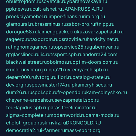
obustrojdom.ru
sovetcik.ru
ybaranovskaya.ru
ppknews.ru
cult-alshei.ru
JAPANRUSSIA.RU
proekciyamebel.ru
imper-finans.ru
rim.org.ru
glamourai.ru
brassminus.ru
zabor-pro.ru
ftn.pp.ru
dorogoe58.ru
laimengpacker.ru
kuzova-zapchasti.ru
sageerp.ru
taxodrom.ru
dsrazvitie.ru
hardcity.net.ru
ratinghomegames.ru
topservice25.ru
gubernyan.ru
gtglasslined.ru
ii4.ru
tssport.spb.ru
andorra24.com
blackwallstreet.ru
oboimos.ru
optim-doors.com.ru
ikuch.ru
nycr.org.ru
npa21.ru
vremya-ch.spb.ru
desert000.ru
ivtorgi.ru
ifiori.ru
catalog-statei.ru
dcv.org.ru
spetsmaster174.ru
ipkameryhiseeu.ru
dum26.ru
ruspol.spb.ru
fr-opendp.ru
kam-solnyshko.ru
cheyenne-arapaho.ru
sevzapmetal.spb.ru
ted-lapidus.spb.ru
parasite-eliminator.ru
sigma-complete.ru
modernworld.ru
dama-moda.ru
eholot-group.ru
sk-nvkz.ru
DRONGOLD.RU
democratia2.ru
i-farmer.ru
mass-sport.org