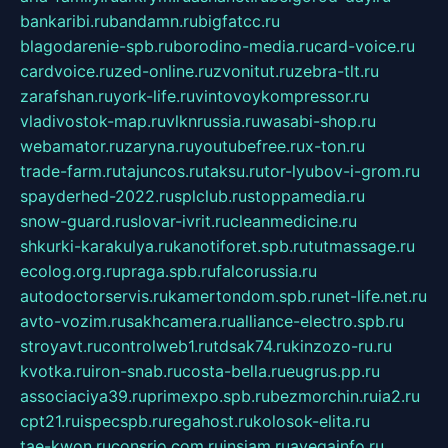
bankaribi.ru
bandamn.ru
bigfatcc.ru
blagodarenie-spb.ru
borodino-media.ru
card-voice.ru
cardvoice.ru
zed-online.ru
zvonitut.ru
zebra-tlt.ru
zarafshan.ru
york-life.ru
vintovoykompressor.ru
vladivostok-map.ru
vlknrussia.ru
wasabi-shop.ru
webamator.ru
zaryna.ru
youtubefree.ru
x-ton.ru
trade-farm.ru
tajuncos.ru
taksu.ru
tor-lyubov-i-grom.ru
spayderhed-2022.ru
splclub.ru
stoppamedia.ru
snow-guard.ru
slovar-ivrit.ru
cleanmedicine.ru
shkurki-karakulya.ru
kanotiforet.spb.ru
tutmassage.ru
ecolog.org.ru
praga.spb.ru
falcorussia.ru
autodoctorservis.ru
kamertondom.spb.ru
net-life.net.ru
avto-vozim.ru
sakhcamera.ru
alliance-electro.spb.ru
stroyavt.ru
controlweb1.ru
tdsak74.ru
kinzozo-ru.ru
kvotka.ru
iron-snab.ru
costa-bella.ru
eugrus.pp.ru
associaciya39.ru
primexpo.spb.ru
bezmorchin.ru
ia2.ru
cpt21.ru
ispecspb.ru
regahost.ru
kolosok-elita.ru
tae-kwon.ru
consrio.com.ru
insiam.ru
avegainfo.ru