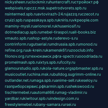
nickysheen.ru
clockmir.ru
huntercraft.ru
стройокт.рф
webpixels.ru
pczz.msk.su
petrodvorets.spb.ru
nsintermed.spb.ru
avtovirazh-24.ru
jazzq.ru
czecot.ru
cruizi.spb.ru
spasskaya.spb.ru
kniris.ru
vkpeople.com
maminy-mysli.ru
arionorel.ru
khuseniosif.ru
dotmediacup.spb.ru
mebel-tiraspol.ru
all-books.biz
vmauto.spb.ru
shop-astyle.ru
derevo-s.ru
contrinform.ru
gutserial.ru
mdrussia.spb.ru
monod.ru
refine.org.ru
uk-krein.ru
kamensk61.ru
zooclub.info
filonov.org.ru
технокамск.рф
ra-spectr.ru
ooodriada.ru
promelmash.spb.ru
ixtys.spb.ru
fccity.ru
glamourstudio.spb.ru
kola-nature.org
spbmaster.spb.ru
musicoutlet.ru
china.msk.ru
bulldog.su
grimm-online.ru
outlander.net.ru
maga.spb.ru
anime-sell.ru
keseloy.ru
газприборсервис.рф
karmin.spb.ru
shekswood.ru
tischlermebel.ru
automall66.ru
mag-vladimir.ru
yardbar.ru
kiwitour.spb.ru
indesign.com.ru
freestylemebel.ru
bany-samara.ru
rsei.ru