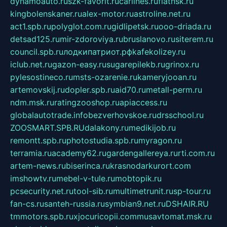
dynamoauto.ru
szk-favorit.ru
carlines.ru
flatnsk.ru
kingbolenskaner.ru
alex-motor.ru
astroline.net.ru
act1.spb.ru
polyglot.com.ru
gidlipetsk.ru
ooo-driada.ru
detsad125.ru
mir-zdoroviya.ru
bruslanovo.ru
siterem.ru
council.spb.ru
лодкипатриот.рф
kafekolizey.ru
iclub.net.ru
gazon-easy.ru
sugarepilekb.ru
grinox.ru
pylesostineco.ru
msts-ozarenie.ru
kameryjooan.ru
artemovskij.ru
dopler.spb.ru
aid70.ru
metall-perm.ru
ndm.msk.ru
ratingzooshop.ru
apiaccess.ru
globalautotrade.info
bezverhovskoe.ru
drsschool.ru
ZOOSMART.SPB.RU
dalakony.ru
medikijob.ru
remontt.spb.ru
photostudia.spb.ru
myragon.ru
terramia.ru
academy62.ru
gardengallereya.ru
rti.com.ru
artem-news.ru
biserinca.ru
krasnodarkurort.com
imshowtv.ru
mebel-v-tule.ru
mobtopik.ru
pcsecurity.net.ru
tool-sib.ru
multimetrunit.ru
sp-tour.ru
fan-cs.ru
santeh-russia.ru
symbian9.net.ru
DSHAIR.RU
tmmotors.spb.ru
xjocuricopii.com
musavtomat.msk.ru