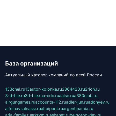
База организаций
Актуальный каталог компаний по всей России
133chel.ru
13autor-kolonka.ru
2864420.ru
2rich.ru
3-d-file.ru
3d-file.ru
a-cdc.ru
aalse.ru
a380club.ru
airgungames.ru
accounts-112.ru
adler-jun.ru
adonyev.ru
alfeihavsalnassr.ru
altaipant.ru
argentinamia.ru
aria-family.ru
arkrym.ru
ashanet.ru
belgorod-day.ru