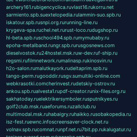
archery161.ru
bigencyclica.ru
vlast16.ru
korru.net
sarmiento.spb.su
extelopedia.ru
lammin-suo.spb.ru
iskatour.spb.ru
snpi.org.ru
running-line.ru
krygeva-spa.ru
chel.net.ru
rust-loco.ru
dugshop.ru
hl-beta.spb.ru
school494.spb.ru
mymubaby.ru
epoha-metalband.ru
ngr.spb.ru
rusgosnews.com
dieselvostok.ru
24hostel.msk.ru
w-dev.ru
f-ship.ru
regsmi.ru
filmnetwork.ru
malinasp.ru
kinosvin.ru
h2o-salon.ru
malutkayork.ru
deltaprim.spb.ru
tango-perm.ru
gooddir.ru
sgv.su
multiki-online.com
webkrasotki.com
cherinvest.ru
detskiy-ostrov.ru
ankou.spb.ru
alvesta1.ru
pdf-creator.ru
nix-files.org.ru
sakhatoday.ru
elektrikersymboler.ru
sputnikyes.ru
golf2club.msk.ru
aeforums.ru
zallclub.ru
multimodal.msk.ru
habaigry.ru
haikko.ru
sobakopedia.ru
isz-fest.ru
ewnc.info
screensaver-clock.net.ru
volnav.spb.ru
comnat.ru
npf.net.ru
7bit.pp.ru
kalugatur.ru