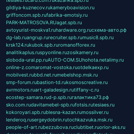
tesiaes.ru
card.com.ru
kazanka.spb.ru
gildiya-kuznecov.ru
kameryboavision.ru
griffoncom.spb.ru
fabrika-emotsiy.ru
PARK-MATROSOVA.RU
agat.spb.ru
avtoyurist-moskva1.ru
hardware.org.ru
схема-авто.рф
dg-lab.ru
angrup.ru
recruiter.spb.ru
music8.spb.ru
krsk124.ru
kubok.spb.ru
romanofforex.ru
analitikaplus.ru
spyonline.ru
zosikamery.ru
sloboda-ural.pp.ru
AUTO-COM.SU
hohota.net
alimy.ru
online-z.com
aromat-vostoka.ru
otdelkaexp.ru
mobilvest.ru
bbd.net.ru
mebelshop.msk.ru
smp-forum.ru
bastion-td.ru
kosmoscreative.ru
avrmotors.ru
art-galadesign.ru
tiffany-c.ru
ecostep-samara.ru
d-p.spb.ru
галактика73.рф
sko.com.ru
davitamebel-spb.ru
fotsis.ru
tesiaes.ru
kokoroyari.spb.ru
blesna-kazan.ru
mossilver.ru
lenderoq.ru
sergeydobrin.ru
tochkazvuka.msk.ru
people-of-art.ru
bezzubova.ru
clubtibet.ru
orior-aks.ru