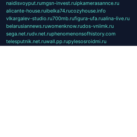
naidisvoyput.ru
mgsn-invest.ru
ipkamerasannce.ru
alicante-house.ru
ibelka74.ru
cozyhouse.info
vlkargalev-studio.ru
700mb.ru
figura-ufa.ru
alina-live.ru
belarusiannews.ru
womenknow.ru
dos-vniimk.ru
sega.net.ru
dv.net.ru
phenomenonsofhistory.com
telesputnik.net.ru
wall.pp.ru
pylesosroidmi.ru
gtc-clan.ru
cligs.ru
bibikazap.ru
popova.org.ru
netwhistler.spb.ru
bellvil.ru
bonzon.ru
iss-vladik.ru
defiparis.net.ru
las-gryzas.ru
amku.ru
electednews.spb.ru
feather.org.ru
spar72.ru
tankiigri.ru
dominus.com.ru
ibtree.ru
sanykool.pp.ru
unixlib.org.ru
menatep.spb.ru
gartenterrassen.ru
printeka.ru
skvozilka.com.ru
parkovka-pub.ru
lovemobi.ru
art-ru.ru
emulatorz.com.ru
alucomp.com.ru
tatforum.com.ru
alternativa-profi.ru
dermakler.ru
artsurvey.ru
aredir.ru
khimspas.ru
centr-maxi.ru
2018r.ru
bort-stomer-defort.ru
professional2.ru
gibsons.ru
artselena.ru
art-pilot.ru
ingredient.spb.ru