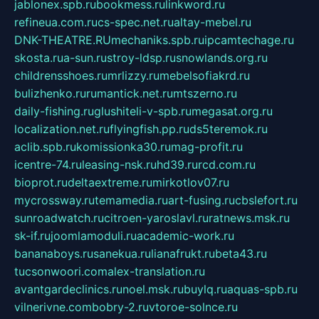
jablonex.spb.ru
bookmess.ru
linkword.ru
refineua.com.ru
cs-spec.net.ru
altay-mebel.ru
DNK-THEATRE.RU
mechaniks.spb.ru
ipcamtechage.ru
skosta.ru
a-sun.ru
stroy-ldsp.ru
snowlands.org.ru
childrensshoes.ru
mrlizzy.ru
mebelsofiakrd.ru
bulizhenko.ru
rumantick.net.ru
mtszerno.ru
daily-fishing.ru
glushiteli-v-spb.ru
megasat.org.ru
localization.net.ru
flyingfish.pp.ru
ds5teremok.ru
aclib.spb.ru
komissionka30.ru
mag-profit.ru
icentre-74.ru
leasing-nsk.ru
hd39.ru
rcd.com.ru
bioprot.ru
deltaextreme.ru
mirkotlov07.ru
mycrossway.ru
temamedia.ru
art-fusing.ru
cbslefort.ru
sunroadwatch.ru
citroen-yaroslavl.ru
ratnews.msk.ru
sk-if.ru
joomlamoduli.ru
academic-work.ru
bananaboys.ru
sanekua.ru
lianafrukt.ru
beta43.ru
tucsonwoori.com
alex-translation.ru
avantgardeclinics.ru
noel.msk.ru
buylq.ru
aquas-spb.ru
vilnerivne.com
bobry-2.ru
vtoroe-solnce.ru