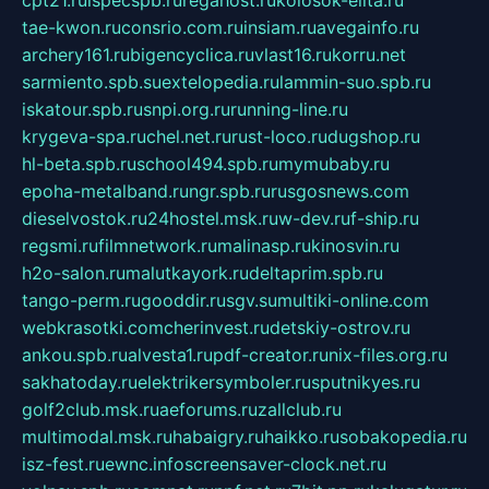
cpt21.ru
ispecspb.ru
regahost.ru
kolosok-elita.ru
tae-kwon.ru
consrio.com.ru
insiam.ru
avegainfo.ru
archery161.ru
bigencyclica.ru
vlast16.ru
korru.net
sarmiento.spb.su
extelopedia.ru
lammin-suo.spb.ru
iskatour.spb.ru
snpi.org.ru
running-line.ru
krygeva-spa.ru
chel.net.ru
rust-loco.ru
dugshop.ru
hl-beta.spb.ru
school494.spb.ru
mymubaby.ru
epoha-metalband.ru
ngr.spb.ru
rusgosnews.com
dieselvostok.ru
24hostel.msk.ru
w-dev.ru
f-ship.ru
regsmi.ru
filmnetwork.ru
malinasp.ru
kinosvin.ru
h2o-salon.ru
malutkayork.ru
deltaprim.spb.ru
tango-perm.ru
gooddir.ru
sgv.su
multiki-online.com
webkrasotki.com
cherinvest.ru
detskiy-ostrov.ru
ankou.spb.ru
alvesta1.ru
pdf-creator.ru
nix-files.org.ru
sakhatoday.ru
elektrikersymboler.ru
sputnikyes.ru
golf2club.msk.ru
aeforums.ru
zallclub.ru
multimodal.msk.ru
habaigry.ru
haikko.ru
sobakopedia.ru
isz-fest.ru
ewnc.info
screensaver-clock.net.ru