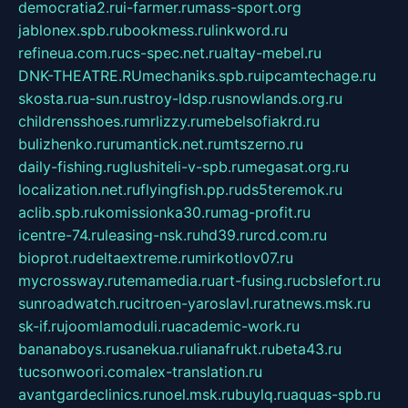
democratia2.ru
i-farmer.ru
mass-sport.org
jablonex.spb.ru
bookmess.ru
linkword.ru
refineua.com.ru
cs-spec.net.ru
altay-mebel.ru
DNK-THEATRE.RU
mechaniks.spb.ru
ipcamtechage.ru
skosta.ru
a-sun.ru
stroy-ldsp.ru
snowlands.org.ru
childrensshoes.ru
mrlizzy.ru
mebelsofiakrd.ru
bulizhenko.ru
rumantick.net.ru
mtszerno.ru
daily-fishing.ru
glushiteli-v-spb.ru
megasat.org.ru
localization.net.ru
flyingfish.pp.ru
ds5teremok.ru
aclib.spb.ru
komissionka30.ru
mag-profit.ru
icentre-74.ru
leasing-nsk.ru
hd39.ru
rcd.com.ru
bioprot.ru
deltaextreme.ru
mirkotlov07.ru
mycrossway.ru
temamedia.ru
art-fusing.ru
cbslefort.ru
sunroadwatch.ru
citroen-yaroslavl.ru
ratnews.msk.ru
sk-if.ru
joomlamoduli.ru
academic-work.ru
bananaboys.ru
sanekua.ru
lianafrukt.ru
beta43.ru
tucsonwoori.com
alex-translation.ru
avantgardeclinics.ru
noel.msk.ru
buylq.ru
aquas-spb.ru