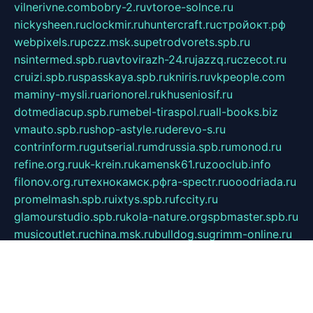
vilnerivne.com
bobry-2.ru
vtoroe-solnce.ru
nickysheen.ru
clockmir.ru
huntercraft.ru
стройокт.рф
webpixels.ru
pczz.msk.su
petrodvorets.spb.ru
nsintermed.spb.ru
avtovirazh-24.ru
jazzq.ru
czecot.ru
cruizi.spb.ru
spasskaya.spb.ru
kniris.ru
vkpeople.com
maminy-mysli.ru
arionorel.ru
khuseniosif.ru
dotmediacup.spb.ru
mebel-tiraspol.ru
all-books.biz
vmauto.spb.ru
shop-astyle.ru
derevo-s.ru
contrinform.ru
gutserial.ru
mdrussia.spb.ru
monod.ru
refine.org.ru
uk-krein.ru
kamensk61.ru
zooclub.info
filonov.org.ru
технокамск.рф
ra-spectr.ru
ooodriada.ru
promelmash.spb.ru
ixtys.spb.ru
fccity.ru
glamourstudio.spb.ru
kola-nature.org
spbmaster.spb.ru
musicoutlet.ru
china.msk.ru
bulldog.su
grimm-online.ru
outlander.net.ru
maga.spb.ru
anime-sell.ru
keseloy.ru
газприборсервис.рф
karmin.spb.ru
shekswood.ru
tischlermebel.ru
automall66.ru
mag-vladimir.ru
yardbar.ru
kiwitour.spb.ru
indesign.com.ru