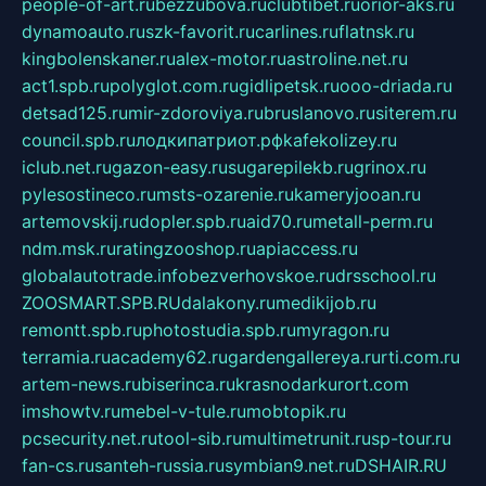
people-of-art.ru
bezzubova.ru
clubtibet.ru
orior-aks.ru
dynamoauto.ru
szk-favorit.ru
carlines.ru
flatnsk.ru
kingbolenskaner.ru
alex-motor.ru
astroline.net.ru
act1.spb.ru
polyglot.com.ru
gidlipetsk.ru
ooo-driada.ru
detsad125.ru
mir-zdoroviya.ru
bruslanovo.ru
siterem.ru
council.spb.ru
лодкипатриот.рф
kafekolizey.ru
iclub.net.ru
gazon-easy.ru
sugarepilekb.ru
grinox.ru
pylesostineco.ru
msts-ozarenie.ru
kameryjooan.ru
artemovskij.ru
dopler.spb.ru
aid70.ru
metall-perm.ru
ndm.msk.ru
ratingzooshop.ru
apiaccess.ru
globalautotrade.info
bezverhovskoe.ru
drsschool.ru
ZOOSMART.SPB.RU
dalakony.ru
medikijob.ru
remontt.spb.ru
photostudia.spb.ru
myragon.ru
terramia.ru
academy62.ru
gardengallereya.ru
rti.com.ru
artem-news.ru
biserinca.ru
krasnodarkurort.com
imshowtv.ru
mebel-v-tule.ru
mobtopik.ru
pcsecurity.net.ru
tool-sib.ru
multimetrunit.ru
sp-tour.ru
fan-cs.ru
santeh-russia.ru
symbian9.net.ru
DSHAIR.RU