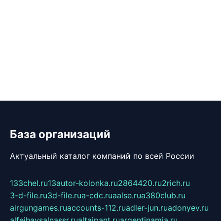
База организаций
Актуальный каталог компаний по всей России
133chel.ru
13autor-kolonka.ru
2864420.ru
2rich.ru
3-d-file.ru
3d-file.ru
a-cdc.ru
aalse.ru
a380club.ru
airgungames.ru
accounts-112.ru
adler-jun.ru
adonyev.ru
alfeihavsalnassr.ru
altaipant.ru
argentinamia.ru