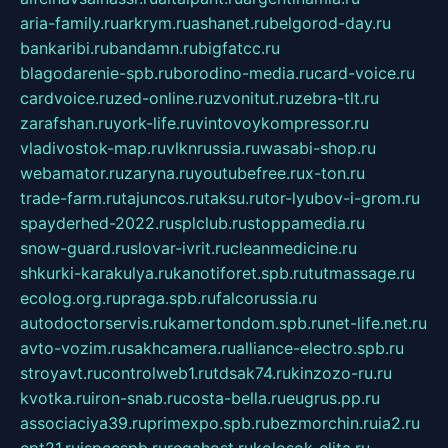
aria-family.ru
arkrym.ru
ashanet.ru
belgorod-day.ru
bankaribi.ru
bandamn.ru
bigfatcc.ru
blagodarenie-spb.ru
borodino-media.ru
card-voice.ru
cardvoice.ru
zed-online.ru
zvonitut.ru
zebra-tlt.ru
zarafshan.ru
york-life.ru
vintovoykompressor.ru
vladivostok-map.ru
vlknrussia.ru
wasabi-shop.ru
webamator.ru
zaryna.ru
youtubefree.ru
x-ton.ru
trade-farm.ru
tajuncos.ru
taksu.ru
tor-lyubov-i-grom.ru
spayderhed-2022.ru
splclub.ru
stoppamedia.ru
snow-guard.ru
slovar-ivrit.ru
cleanmedicine.ru
shkurki-karakulya.ru
kanotiforet.spb.ru
tutmassage.ru
ecolog.org.ru
praga.spb.ru
falcorussia.ru
autodoctorservis.ru
kamertondom.spb.ru
net-life.net.ru
avto-vozim.ru
sakhcamera.ru
alliance-electro.spb.ru
stroyavt.ru
controlweb1.ru
tdsak74.ru
kinzozo-ru.ru
kvotka.ru
iron-snab.ru
costa-bella.ru
eugrus.pp.ru
associaciya39.ru
primexpo.spb.ru
bezmorchin.ru
ia2.ru