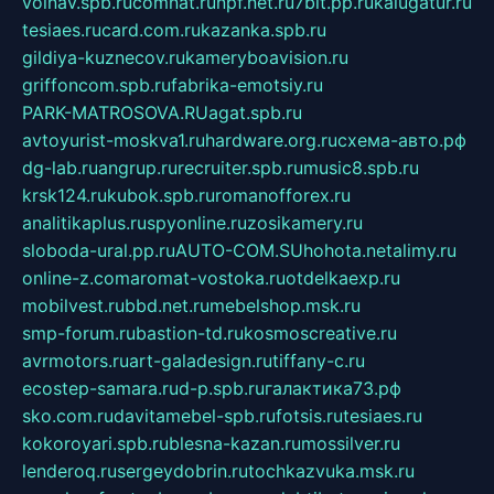
volnav.spb.ru
comnat.ru
npf.net.ru
7bit.pp.ru
kalugatur.ru
tesiaes.ru
card.com.ru
kazanka.spb.ru
gildiya-kuznecov.ru
kameryboavision.ru
griffoncom.spb.ru
fabrika-emotsiy.ru
PARK-MATROSOVA.RU
agat.spb.ru
avtoyurist-moskva1.ru
hardware.org.ru
схема-авто.рф
dg-lab.ru
angrup.ru
recruiter.spb.ru
music8.spb.ru
krsk124.ru
kubok.spb.ru
romanofforex.ru
analitikaplus.ru
spyonline.ru
zosikamery.ru
sloboda-ural.pp.ru
AUTO-COM.SU
hohota.net
alimy.ru
online-z.com
aromat-vostoka.ru
otdelkaexp.ru
mobilvest.ru
bbd.net.ru
mebelshop.msk.ru
smp-forum.ru
bastion-td.ru
kosmoscreative.ru
avrmotors.ru
art-galadesign.ru
tiffany-c.ru
ecostep-samara.ru
d-p.spb.ru
галактика73.рф
sko.com.ru
davitamebel-spb.ru
fotsis.ru
tesiaes.ru
kokoroyari.spb.ru
blesna-kazan.ru
mossilver.ru
lenderoq.ru
sergeydobrin.ru
tochkazvuka.msk.ru