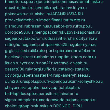
tmmotors.spb.ru
xjocuricopii.com
musavtomat.msk.ru
obustrojdom.ru
sovetcik.ru
ybaranovskaya.ru
ppknews.ru
cult-alshei.ru
JAPANRUSSIA.RU
proekciyamebel.ru
imper-finans.ru
rim.org.ru
glamourai.ru
brassminus.ru
zabor-pro.ru
ftn.pp.ru
dorogoe58.ru
laimengpacker.ru
kuzova-zapchasti.ru
sageerp.ru
taxodrom.ru
dsrazvitie.ru
hardcity.net.ru
ratinghomegames.ru
topservice25.ru
gubernyan.ru
gtglasslined.ru
ii4.ru
tssport.spb.ru
andorra24.com
blackwallstreet.ru
oboimos.ru
optim-doors.com.ru
ikuch.ru
nycr.org.ru
npa21.ru
vremya-ch.spb.ru
desert000.ru
ivtorgi.ru
ifiori.ru
catalog-statei.ru
dcv.org.ru
spetsmaster174.ru
ipkameryhiseeu.ru
dum26.ru
ruspol.spb.ru
fr-opendp.ru
kam-solnyshko.ru
cheyenne-arapaho.ru
sevzapmetal.spb.ru
ted-lapidus.spb.ru
parasite-eliminator.ru
sigma-complete.ru
modernworld.ru
dama-moda.ru
eholot-group.ru
sk-nvkz.ru
DRONGOLD.RU