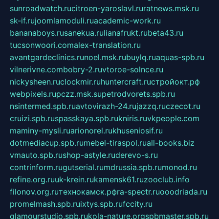
sunroadwatch.ru
citroen-yaroslavl.ru
ratnews.msk.ru
sk-if.ru
joomlamoduli.ru
academic-work.ru
bananaboys.ru
sanekua.ru
lianafrukt.ru
beta43.ru
tucsonwoori.com
alex-translation.ru
avantgardeclinics.ru
noel.msk.ru
buylq.ru
aquas-spb.ru
vilnerivne.com
bobry-2.ru
vtoroe-solnce.ru
nickysheen.ru
clockmir.ru
huntercraft.ru
стройокт.рф
webpixels.ru
pczz.msk.su
petrodvorets.spb.ru
nsintermed.spb.ru
avtovirazh-24.ru
jazzq.ru
czecot.ru
cruizi.spb.ru
spasskaya.spb.ru
kniris.ru
vkpeople.com
maminy-mysli.ru
arionorel.ru
khuseniosif.ru
dotmediacup.spb.ru
mebel-tiraspol.ru
all-books.biz
vmauto.spb.ru
shop-astyle.ru
derevo-s.ru
contrinform.ru
gutserial.ru
mdrussia.spb.ru
monod.ru
refine.org.ru
uk-krein.ru
kamensk61.ru
zooclub.info
filonov.org.ru
технокамск.рф
ra-spectr.ru
ooodriada.ru
promelmash.spb.ru
ixtys.spb.ru
fccity.ru
glamourstudio.spb.ru
kola-nature.org
spbmaster.spb.ru