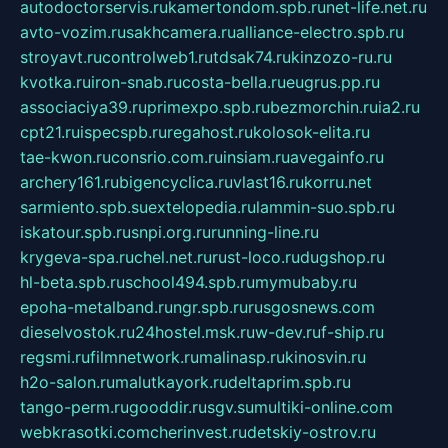
autodoctorservis.ru
kamertondom.spb.ru
net-life.net.ru
avto-vozim.ru
sakhcamera.ru
alliance-electro.spb.ru
stroyavt.ru
controlweb1.ru
tdsak74.ru
kinzozo-ru.ru
kvotka.ru
iron-snab.ru
costa-bella.ru
eugrus.pp.ru
associaciya39.ru
primexpo.spb.ru
bezmorchin.ru
ia2.ru
cpt21.ru
ispecspb.ru
regahost.ru
kolosok-elita.ru
tae-kwon.ru
consrio.com.ru
insiam.ru
avegainfo.ru
archery161.ru
bigencyclica.ru
vlast16.ru
korru.net
sarmiento.spb.su
extelopedia.ru
lammin-suo.spb.ru
iskatour.spb.ru
snpi.org.ru
running-line.ru
krygeva-spa.ru
chel.net.ru
rust-loco.ru
dugshop.ru
hl-beta.spb.ru
school494.spb.ru
mymubaby.ru
epoha-metalband.ru
ngr.spb.ru
rusgosnews.com
dieselvostok.ru
24hostel.msk.ru
w-dev.ru
f-ship.ru
regsmi.ru
filmnetwork.ru
malinasp.ru
kinosvin.ru
h2o-salon.ru
malutkayork.ru
deltaprim.spb.ru
tango-perm.ru
gooddir.ru
sgv.su
multiki-online.com
webkrasotki.com
cherinvest.ru
detskiy-ostrov.ru