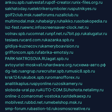
ankou.spb.ru
alvesta1.ru
pdf-creator.ru
nix-files.org.ru
sakhatoday.ru
elektrikersymboler.ru
sputnikyes.ru
golf2club.msk.ru
aeforums.ru
zallclub.ru
multimodal.msk.ru
habaigry.ru
haikko.ru
sobakopedia.ru
isz-fest.ru
ewnc.info
screensaver-clock.net.ru
volnav.spb.ru
comnat.ru
npf.net.ru
7bit.pp.ru
kalugatur.ru
tesiaes.ru
card.com.ru
kazanka.spb.ru
gildiya-kuznecov.ru
kameryboavision.ru
griffoncom.spb.ru
fabrika-emotsiy.ru
PARK-MATROSOVA.RU
agat.spb.ru
avtoyurist-moskva1.ru
hardware.org.ru
схема-авто.рф
dg-lab.ru
angrup.ru
recruiter.spb.ru
music8.spb.ru
krsk124.ru
kubok.spb.ru
romanofforex.ru
analitikaplus.ru
spyonline.ru
zosikamery.ru
sloboda-ural.pp.ru
AUTO-COM.SU
hohota.net
alimy.ru
online-z.com
aromat-vostoka.ru
otdelkaexp.ru
mobilvest.ru
bbd.net.ru
mebelshop.msk.ru
smp-forum.ru
bastion-td.ru
kosmoscreative.ru