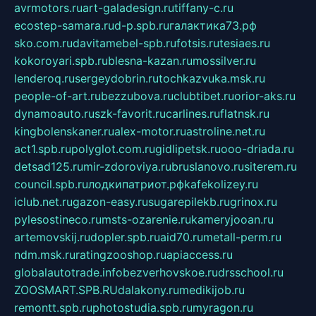
avrmotors.ru
art-galadesign.ru
tiffany-c.ru
ecostep-samara.ru
d-p.spb.ru
галактика73.рф
sko.com.ru
davitamebel-spb.ru
fotsis.ru
tesiaes.ru
kokoroyari.spb.ru
blesna-kazan.ru
mossilver.ru
lenderoq.ru
sergeydobrin.ru
tochkazvuka.msk.ru
people-of-art.ru
bezzubova.ru
clubtibet.ru
orior-aks.ru
dynamoauto.ru
szk-favorit.ru
carlines.ru
flatnsk.ru
kingbolenskaner.ru
alex-motor.ru
astroline.net.ru
act1.spb.ru
polyglot.com.ru
gidlipetsk.ru
ooo-driada.ru
detsad125.ru
mir-zdoroviya.ru
bruslanovo.ru
siterem.ru
council.spb.ru
лодкипатриот.рф
kafekolizey.ru
iclub.net.ru
gazon-easy.ru
sugarepilekb.ru
grinox.ru
pylesostineco.ru
msts-ozarenie.ru
kameryjooan.ru
artemovskij.ru
dopler.spb.ru
aid70.ru
metall-perm.ru
ndm.msk.ru
ratingzooshop.ru
apiaccess.ru
globalautotrade.info
bezverhovskoe.ru
drsschool.ru
ZOOSMART.SPB.RU
dalakony.ru
medikijob.ru
remontt.spb.ru
photostudia.spb.ru
myragon.ru