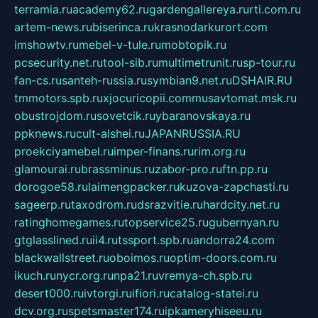
terramia.ru
academy62.ru
gardengallereya.ru
rti.com.ru
artem-news.ru
biserinca.ru
krasnodarkurort.com
imshowtv.ru
mebel-v-tule.ru
mobtopik.ru
pcsecurity.net.ru
tool-sib.ru
multimetrunit.ru
sp-tour.ru
fan-cs.ru
santeh-russia.ru
symbian9.net.ru
DSHAIR.RU
tmmotors.spb.ru
xjocuricopii.com
musavtomat.msk.ru
obustrojdom.ru
sovetcik.ru
ybaranovskaya.ru
ppknews.ru
cult-alshei.ru
JAPANRUSSIA.RU
proekciyamebel.ru
imper-finans.ru
rim.org.ru
glamourai.ru
brassminus.ru
zabor-pro.ru
ftn.pp.ru
dorogoe58.ru
laimengpacker.ru
kuzova-zapchasti.ru
sageerp.ru
taxodrom.ru
dsrazvitie.ru
hardcity.net.ru
ratinghomegames.ru
topservice25.ru
gubernyan.ru
gtglasslined.ru
ii4.ru
tssport.spb.ru
andorra24.com
blackwallstreet.ru
oboimos.ru
optim-doors.com.ru
ikuch.ru
nycr.org.ru
npa21.ru
vremya-ch.spb.ru
desert000.ru
ivtorgi.ru
ifiori.ru
catalog-statei.ru
dcv.org.ru
spetsmaster174.ru
ipkameryhiseeu.ru