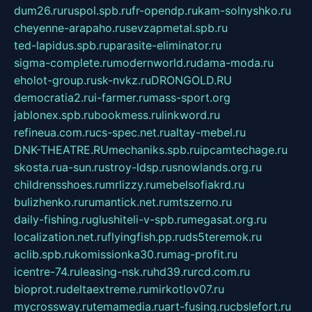
dum26.ru
ruspol.spb.ru
fr-opendp.ru
kam-solnyshko.ru
cheyenne-arapaho.ru
sevzapmetal.spb.ru
ted-lapidus.spb.ru
parasite-eliminator.ru
sigma-complete.ru
modernworld.ru
dama-moda.ru
eholot-group.ru
sk-nvkz.ru
DRONGOLD.RU
democratia2.ru
i-farmer.ru
mass-sport.org
jablonex.spb.ru
bookmess.ru
linkword.ru
refineua.com.ru
cs-spec.net.ru
altay-mebel.ru
DNK-THEATRE.RU
mechaniks.spb.ru
ipcamtechage.ru
skosta.ru
a-sun.ru
stroy-ldsp.ru
snowlands.org.ru
childrensshoes.ru
mrlizzy.ru
mebelsofiakrd.ru
bulizhenko.ru
rumantick.net.ru
mtszerno.ru
daily-fishing.ru
glushiteli-v-spb.ru
megasat.org.ru
localization.net.ru
flyingfish.pp.ru
ds5teremok.ru
aclib.spb.ru
komissionka30.ru
mag-profit.ru
icentre-74.ru
leasing-nsk.ru
hd39.ru
rcd.com.ru
bioprot.ru
deltaextreme.ru
mirkotlov07.ru
mycrossway.ru
temamedia.ru
art-fusing.ru
cbslefort.ru