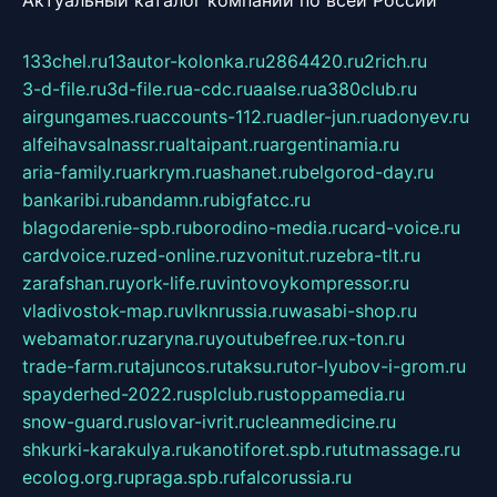
Актуальный каталог компаний по всей России
133chel.ru
13autor-kolonka.ru
2864420.ru
2rich.ru
3-d-file.ru
3d-file.ru
a-cdc.ru
aalse.ru
a380club.ru
airgungames.ru
accounts-112.ru
adler-jun.ru
adonyev.ru
alfeihavsalnassr.ru
altaipant.ru
argentinamia.ru
aria-family.ru
arkrym.ru
ashanet.ru
belgorod-day.ru
bankaribi.ru
bandamn.ru
bigfatcc.ru
blagodarenie-spb.ru
borodino-media.ru
card-voice.ru
cardvoice.ru
zed-online.ru
zvonitut.ru
zebra-tlt.ru
zarafshan.ru
york-life.ru
vintovoykompressor.ru
vladivostok-map.ru
vlknrussia.ru
wasabi-shop.ru
webamator.ru
zaryna.ru
youtubefree.ru
x-ton.ru
trade-farm.ru
tajuncos.ru
taksu.ru
tor-lyubov-i-grom.ru
spayderhed-2022.ru
splclub.ru
stoppamedia.ru
snow-guard.ru
slovar-ivrit.ru
cleanmedicine.ru
shkurki-karakulya.ru
kanotiforet.spb.ru
tutmassage.ru
ecolog.org.ru
praga.spb.ru
falcorussia.ru