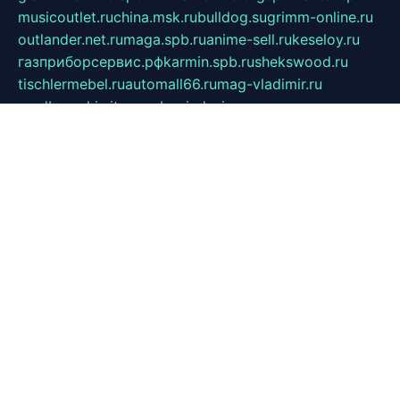
musicoutlet.ru
china.msk.ru
bulldog.su
grimm-online.ru
outlander.net.ru
maga.spb.ru
anime-sell.ru
keseloy.ru
газприборсервис.рф
karmin.spb.ru
shekswood.ru
tischlermebel.ru
automall66.ru
mag-vladimir.ru
yardbar.ru
kiwitour.spb.ru
indesign.com.ru
freestylemebel.ru
bany-samara.ru
rsei.ru
naidisvoyput.ru
mgsn-invest.ru
ipkamerasannce.ru
alicante-house.ru
ibelka74.ru
cozyhouse.info
vlkargalev-studio.ru
700mb.ru
figura-ufa.ru
alina-live.ru
belarusiannews.ru
womenknow.ru
dos-vniimk.ru
sega.net.ru
dv.net.ru
phenomenonsofhistory.com
telesputnik.net.ru
wall.pp.ru
pylesosroidmi.ru
gtc-clan.ru
cligs.ru
bibikazap.ru
popova.org.ru
netwhistler.spb.ru
bellvil.ru
bonzon.ru
iss-vladik.ru
defiparis.net.ru
las-gryzas.ru
amku.ru
electednews.spb.ru
feather.org.ru
spar72.ru
tankiigri.ru
dominus.com.ru
ibtree.ru
sanykool.pp.ru
unixlib.org.ru
menatep.spb.ru
gartenterrassen.ru
printeka.ru