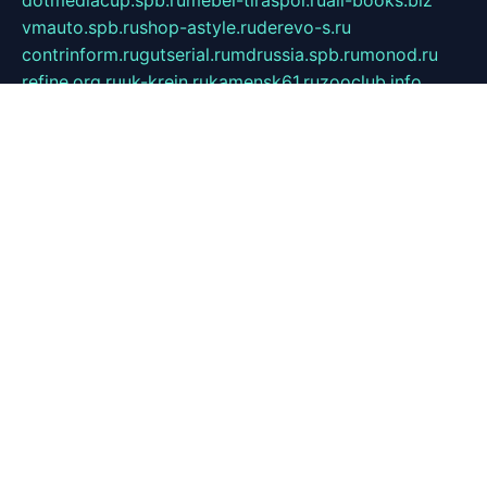
dotmediacup.spb.ru
mebel-tiraspol.ru
all-books.biz
vmauto.spb.ru
shop-astyle.ru
derevo-s.ru
contrinform.ru
gutserial.ru
mdrussia.spb.ru
monod.ru
refine.org.ru
uk-krein.ru
kamensk61.ru
zooclub.info
filonov.org.ru
технокамск.рф
ra-spectr.ru
ooodriada.ru
promelmash.spb.ru
ixtys.spb.ru
fccity.ru
glamourstudio.spb.ru
kola-nature.org
spbmaster.spb.ru
musicoutlet.ru
china.msk.ru
bulldog.su
grimm-online.ru
outlander.net.ru
maga.spb.ru
anime-sell.ru
keseloy.ru
газприборсервис.рф
karmin.spb.ru
shekswood.ru
tischlermebel.ru
automall66.ru
mag-vladimir.ru
yardbar.ru
kiwitour.spb.ru
indesign.com.ru
freestylemebel.ru
bany-samara.ru
rsei.ru
naidisvoyput.ru
mgsn-invest.ru
ipkamerasannce.ru
alicante-house.ru
ibelka74.ru
cozyhouse.info
vlkargalev-studio.ru
700mb.ru
figura-ufa.ru
alina-live.ru
belarusiannews.ru
womenknow.ru
dos-vniimk.ru
sega.net.ru
dv.net.ru
phenomenonsofhistory.com