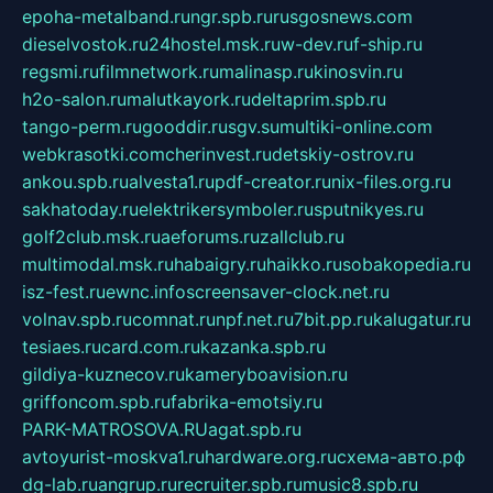
epoha-metalband.ru
ngr.spb.ru
rusgosnews.com
dieselvostok.ru
24hostel.msk.ru
w-dev.ru
f-ship.ru
regsmi.ru
filmnetwork.ru
malinasp.ru
kinosvin.ru
h2o-salon.ru
malutkayork.ru
deltaprim.spb.ru
tango-perm.ru
gooddir.ru
sgv.su
multiki-online.com
webkrasotki.com
cherinvest.ru
detskiy-ostrov.ru
ankou.spb.ru
alvesta1.ru
pdf-creator.ru
nix-files.org.ru
sakhatoday.ru
elektrikersymboler.ru
sputnikyes.ru
golf2club.msk.ru
aeforums.ru
zallclub.ru
multimodal.msk.ru
habaigry.ru
haikko.ru
sobakopedia.ru
isz-fest.ru
ewnc.info
screensaver-clock.net.ru
volnav.spb.ru
comnat.ru
npf.net.ru
7bit.pp.ru
kalugatur.ru
tesiaes.ru
card.com.ru
kazanka.spb.ru
gildiya-kuznecov.ru
kameryboavision.ru
griffoncom.spb.ru
fabrika-emotsiy.ru
PARK-MATROSOVA.RU
agat.spb.ru
avtoyurist-moskva1.ru
hardware.org.ru
схема-авто.рф
dg-lab.ru
angrup.ru
recruiter.spb.ru
music8.spb.ru