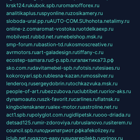
krsk124.ru
kubok.spb.ru
romanofforex.ru
analitikaplus.ru
spyonline.ru
zosikamery.ru
sloboda-ural.pp.ru
AUTO-COM.SU
hohota.net
alimy.ru
online-z.com
aromat-vostoka.ru
otdelkaexp.ru
mobilvest.ru
bbd.net.ru
mebelshop.msk.ru
smp-forum.ru
bastion-td.ru
kosmoscreative.ru
avrmotors.ru
art-galadesign.ru
tiffany-c.ru
ecostep-samara.ru
d-p.spb.ru
галактика73.рф
sko.com.ru
davitamebel-spb.ru
fotsis.ru
tesiaes.ru
kokoroyari.spb.ru
blesna-kazan.ru
mossilver.ru
lenderoq.ru
sergeydobrin.ru
tochkazvuka.msk.ru
people-of-art.ru
bezzubova.ru
clubtibet.ru
orior-aks.ru
dynamoauto.ru
szk-favorit.ru
carlines.ru
flatnsk.ru
kingbolenskaner.ru
alex-motor.ru
astroline.net.ru
act1.spb.ru
polyglot.com.ru
gidlipetsk.ru
ooo-driada.ru
detsad125.ru
mir-zdoroviya.ru
bruslanovo.ru
siterem.ru
council.spb.ru
лодкипатриот.рф
kafekolizey.ru
iclub.net.ru
gazon-easy.ru
sugarepilekb.ru
grinox.ru