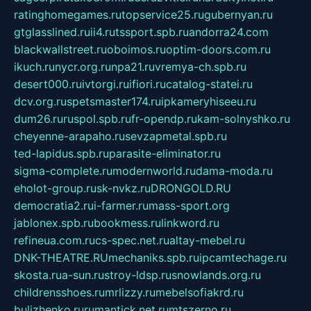
ratinghomegames.ru
topservice25.ru
gubernyan.ru
gtglasslined.ru
ii4.ru
tssport.spb.ru
andorra24.com
blackwallstreet.ru
oboimos.ru
optim-doors.com.ru
ikuch.ru
nycr.org.ru
npa21.ru
vremya-ch.spb.ru
desert000.ru
ivtorgi.ru
ifiori.ru
catalog-statei.ru
dcv.org.ru
spetsmaster174.ru
ipkameryhiseeu.ru
dum26.ru
ruspol.spb.ru
fr-opendp.ru
kam-solnyshko.ru
cheyenne-arapaho.ru
sevzapmetal.spb.ru
ted-lapidus.spb.ru
parasite-eliminator.ru
sigma-complete.ru
modernworld.ru
dama-moda.ru
eholot-group.ru
sk-nvkz.ru
DRONGOLD.RU
democratia2.ru
i-farmer.ru
mass-sport.org
jablonex.spb.ru
bookmess.ru
linkword.ru
refineua.com.ru
cs-spec.net.ru
altay-mebel.ru
DNK-THEATRE.RU
mechaniks.spb.ru
ipcamtechage.ru
skosta.ru
a-sun.ru
stroy-ldsp.ru
snowlands.org.ru
childrensshoes.ru
mrlizzy.ru
mebelsofiakrd.ru
bulizhenko.ru
rumantick.net.ru
mtszerno.ru