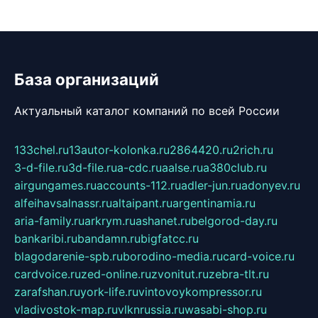
База организаций
Актуальный каталог компаний по всей России
133chel.ru
13autor-kolonka.ru
2864420.ru
2rich.ru
3-d-file.ru
3d-file.ru
a-cdc.ru
aalse.ru
a380club.ru
airgungames.ru
accounts-112.ru
adler-jun.ru
adonyev.ru
alfeihavsalnassr.ru
altaipant.ru
argentinamia.ru
aria-family.ru
arkrym.ru
ashanet.ru
belgorod-day.ru
bankaribi.ru
bandamn.ru
bigfatcc.ru
blagodarenie-spb.ru
borodino-media.ru
card-voice.ru
cardvoice.ru
zed-online.ru
zvonitut.ru
zebra-tlt.ru
zarafshan.ru
york-life.ru
vintovoykompressor.ru
vladivostok-map.ru
vlknrussia.ru
wasabi-shop.ru