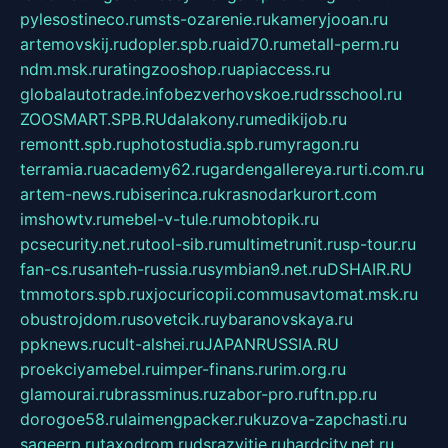
pylesostineco.ru
msts-ozarenie.ru
kameryjooan.ru
artemovskij.ru
dopler.spb.ru
aid70.ru
metall-perm.ru
ndm.msk.ru
ratingzooshop.ru
apiaccess.ru
globalautotrade.info
bezverhovskoe.ru
drsschool.ru
ZOOSMART.SPB.RU
dalakony.ru
medikijob.ru
remontt.spb.ru
photostudia.spb.ru
myragon.ru
terramia.ru
academy62.ru
gardengallereya.ru
rti.com.ru
artem-news.ru
biserinca.ru
krasnodarkurort.com
imshowtv.ru
mebel-v-tule.ru
mobtopik.ru
pcsecurity.net.ru
tool-sib.ru
multimetrunit.ru
sp-tour.ru
fan-cs.ru
santeh-russia.ru
symbian9.net.ru
DSHAIR.RU
tmmotors.spb.ru
xjocuricopii.com
musavtomat.msk.ru
obustrojdom.ru
sovetcik.ru
ybaranovskaya.ru
ppknews.ru
cult-alshei.ru
JAPANRUSSIA.RU
proekciyamebel.ru
imper-finans.ru
rim.org.ru
glamourai.ru
brassminus.ru
zabor-pro.ru
ftn.pp.ru
dorogoe58.ru
laimengpacker.ru
kuzova-zapchasti.ru
sageerp.ru
taxodrom.ru
dsrazvitie.ru
hardcity.net.ru