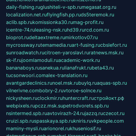
daily-fishing.ru
glushiteli-v-spb.ru
megasat.org.ru
localization.net.ru
flyingfish.pp.ru
ds5teremok.ru
aclib.spb.ru
komissionka30.ru
mag-profit.ru
icentre-74.ru
leasing-nsk.ru
hd39.ru
rcd.com.ru
bioprot.ru
deltaextreme.ru
mirkotlov07.ru
mycrossway.ru
temamedia.ru
art-fusing.ru
cbslefort.ru
sunroadwatch.ru
citroen-yaroslavl.ru
ratnews.msk.ru
sk-if.ru
joomlamoduli.ru
academic-work.ru
bananaboys.ru
sanekua.ru
lianafrukt.ru
beta43.ru
tucsonwoori.com
alex-translation.ru
avantgardeclinics.ru
noel.msk.ru
buylq.ru
aquas-spb.ru
vilnerivne.com
bobry-2.ru
vtoroe-solnce.ru
nickysheen.ru
clockmir.ru
huntercraft.ru
стройокт.рф
webpixels.ru
pczz.msk.su
petrodvorets.spb.ru
nsintermed.spb.ru
avtovirazh-24.ru
jazzq.ru
czecot.ru
cruizi.spb.ru
spasskaya.spb.ru
kniris.ru
vkpeople.com
maminy-mysli.ru
arionorel.ru
khuseniosif.ru