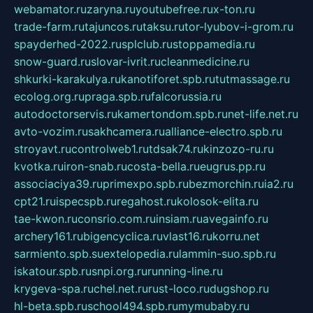
webamator.ru
zaryna.ru
youtubefree.ru
x-ton.ru
trade-farm.ru
tajuncos.ru
taksu.ru
tor-lyubov-i-grom.ru
spayderhed-2022.ru
splclub.ru
stoppamedia.ru
snow-guard.ru
slovar-ivrit.ru
cleanmedicine.ru
shkurki-karakulya.ru
kanotiforet.spb.ru
tutmassage.ru
ecolog.org.ru
praga.spb.ru
falcorussia.ru
autodoctorservis.ru
kamertondom.spb.ru
net-life.net.ru
avto-vozim.ru
sakhcamera.ru
alliance-electro.spb.ru
stroyavt.ru
controlweb1.ru
tdsak74.ru
kinzozo-ru.ru
kvotka.ru
iron-snab.ru
costa-bella.ru
eugrus.pp.ru
associaciya39.ru
primexpo.spb.ru
bezmorchin.ru
ia2.ru
cpt21.ru
ispecspb.ru
regahost.ru
kolosok-elita.ru
tae-kwon.ru
consrio.com.ru
insiam.ru
avegainfo.ru
archery161.ru
bigencyclica.ru
vlast16.ru
korru.net
sarmiento.spb.su
extelopedia.ru
lammin-suo.spb.ru
iskatour.spb.ru
snpi.org.ru
running-line.ru
krygeva-spa.ru
chel.net.ru
rust-loco.ru
dugshop.ru
hl-beta.spb.ru
school494.spb.ru
mymubaby.ru