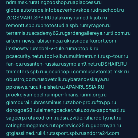
ndm.msk.ru
ratingzooshop.ru
apiaccess.ru
globalautotrade.info
bezverhovskoe.ru
drsschool.ru
ZOOSMART.SPB.RU
dalakony.ru
medikijob.ru
remontt.spb.ru
photostudia.spb.ru
myragon.ru
terramia.ru
academy62.ru
gardengallereya.ru
rti.com.ru
artem-news.ru
biserinca.ru
krasnodarkurort.com
imshowtv.ru
mebel-v-tule.ru
mobtopik.ru
pcsecurity.net.ru
tool-sib.ru
multimetrunit.ru
sp-tour.ru
fan-cs.ru
santeh-russia.ru
symbian9.net.ru
DSHAIR.RU
tmmotors.spb.ru
xjocuricopii.com
musavtomat.msk.ru
obustrojdom.ru
sovetcik.ru
ybaranovskaya.ru
ppknews.ru
cult-alshei.ru
JAPANRUSSIA.RU
proekciyamebel.ru
imper-finans.ru
rim.org.ru
glamourai.ru
brassminus.ru
zabor-pro.ru
ftn.pp.ru
dorogoe58.ru
laimengpacker.ru
kuzova-zapchasti.ru
sageerp.ru
taxodrom.ru
dsrazvitie.ru
hardcity.net.ru
ratinghomegames.ru
topservice25.ru
gubernyan.ru
gtglasslined.ru
ii4.ru
tssport.spb.ru
andorra24.com