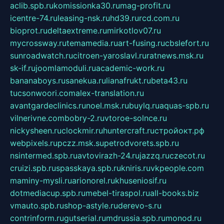
aclib.spb.ru
komissionka30.ru
mag-profit.ru
icentre-74.ru
leasing-nsk.ru
hd39.ru
rcd.com.ru
bioprot.ru
deltaextreme.ru
mirkotlov07.ru
mycrossway.ru
temamedia.ru
art-fusing.ru
cbslefort.ru
sunroadwatch.ru
citroen-yaroslavl.ru
ratnews.msk.ru
sk-if.ru
joomlamoduli.ru
academic-work.ru
bananaboys.ru
sanekua.ru
lianafrukt.ru
beta43.ru
tucsonwoori.com
alex-translation.ru
avantgardeclinics.ru
noel.msk.ru
buylq.ru
aquas-spb.ru
vilnerivne.com
bobry-2.ru
vtoroe-solnce.ru
nickysheen.ru
clockmir.ru
huntercraft.ru
стройокт.рф
webpixels.ru
pczz.msk.su
petrodvorets.spb.ru
nsintermed.spb.ru
avtovirazh-24.ru
jazzq.ru
czecot.ru
cruizi.spb.ru
spasskaya.spb.ru
kniris.ru
vkpeople.com
maminy-mysli.ru
arionorel.ru
khuseniosif.ru
dotmediacup.spb.ru
mebel-tiraspol.ru
all-books.biz
vmauto.spb.ru
shop-astyle.ru
derevo-s.ru
contrinform.ru
gutserial.ru
mdrussia.spb.ru
monod.ru