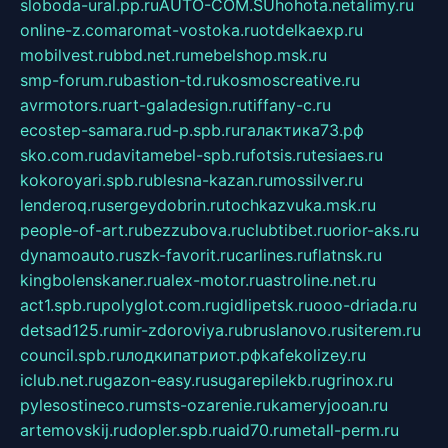
sloboda-ural.pp.ru
AUTO-COM.SU
hohota.net
alimy.ru
online-z.com
aromat-vostoka.ru
otdelkaexp.ru
mobilvest.ru
bbd.net.ru
mebelshop.msk.ru
smp-forum.ru
bastion-td.ru
kosmoscreative.ru
avrmotors.ru
art-galadesign.ru
tiffany-c.ru
ecostep-samara.ru
d-p.spb.ru
галактика73.рф
sko.com.ru
davitamebel-spb.ru
fotsis.ru
tesiaes.ru
kokoroyari.spb.ru
blesna-kazan.ru
mossilver.ru
lenderoq.ru
sergeydobrin.ru
tochkazvuka.msk.ru
people-of-art.ru
bezzubova.ru
clubtibet.ru
orior-aks.ru
dynamoauto.ru
szk-favorit.ru
carlines.ru
flatnsk.ru
kingbolenskaner.ru
alex-motor.ru
astroline.net.ru
act1.spb.ru
polyglot.com.ru
gidlipetsk.ru
ooo-driada.ru
detsad125.ru
mir-zdoroviya.ru
bruslanovo.ru
siterem.ru
council.spb.ru
лодкипатриот.рф
kafekolizey.ru
iclub.net.ru
gazon-easy.ru
sugarepilekb.ru
grinox.ru
pylesostineco.ru
msts-ozarenie.ru
kameryjooan.ru
artemovskij.ru
dopler.spb.ru
aid70.ru
metall-perm.ru