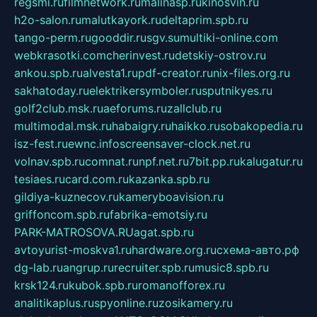
regsmi.ru
filmnetwork.ru
malinasp.ru
kinosvin.ru
h2o-salon.ru
malutkayork.ru
deltaprim.spb.ru
tango-perm.ru
gooddir.ru
sgv.su
multiki-online.com
webkrasotki.com
cherinvest.ru
detskiy-ostrov.ru
ankou.spb.ru
alvesta1.ru
pdf-creator.ru
nix-files.org.ru
sakhatoday.ru
elektrikersymboler.ru
sputnikyes.ru
golf2club.msk.ru
aeforums.ru
zallclub.ru
multimodal.msk.ru
habaigry.ru
haikko.ru
sobakopedia.ru
isz-fest.ru
ewnc.info
screensaver-clock.net.ru
volnav.spb.ru
comnat.ru
npf.net.ru
7bit.pp.ru
kalugatur.ru
tesiaes.ru
card.com.ru
kazanka.spb.ru
gildiya-kuznecov.ru
kameryboavision.ru
griffoncom.spb.ru
fabrika-emotsiy.ru
PARK-MATROSOVA.RU
agat.spb.ru
avtoyurist-moskva1.ru
hardware.org.ru
схема-авто.рф
dg-lab.ru
angrup.ru
recruiter.spb.ru
music8.spb.ru
krsk124.ru
kubok.spb.ru
romanofforex.ru
analitikaplus.ru
spyonline.ru
zosikamery.ru