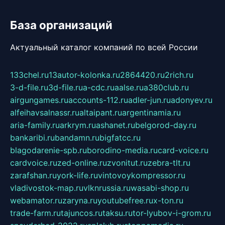
База организаций
Актуальный каталог компаний по всей России
133chel.ru
13autor-kolonka.ru
2864420.ru
2rich.ru
3-d-file.ru
3d-file.ru
a-cdc.ru
aalse.ru
a380club.ru
airgungames.ru
accounts-112.ru
adler-jun.ru
adonyev.ru
alfeihavsalnassr.ru
altaipant.ru
argentinamia.ru
aria-family.ru
arkrym.ru
ashanet.ru
belgorod-day.ru
bankaribi.ru
bandamn.ru
bigfatcc.ru
blagodarenie-spb.ru
borodino-media.ru
card-voice.ru
cardvoice.ru
zed-online.ru
zvonitut.ru
zebra-tlt.ru
zarafshan.ru
york-life.ru
vintovoykompressor.ru
vladivostok-map.ru
vlknrussia.ru
wasabi-shop.ru
webamator.ru
zaryna.ru
youtubefree.ru
x-ton.ru
trade-farm.ru
tajuncos.ru
taksu.ru
tor-lyubov-i-grom.ru