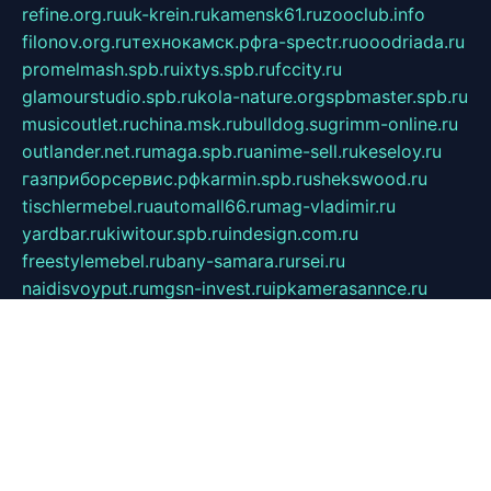
refine.org.ru
uk-krein.ru
kamensk61.ru
zooclub.info
filonov.org.ru
технокамск.рф
ra-spectr.ru
ooodriada.ru
promelmash.spb.ru
ixtys.spb.ru
fccity.ru
glamourstudio.spb.ru
kola-nature.org
spbmaster.spb.ru
musicoutlet.ru
china.msk.ru
bulldog.su
grimm-online.ru
outlander.net.ru
maga.spb.ru
anime-sell.ru
keseloy.ru
газприборсервис.рф
karmin.spb.ru
shekswood.ru
tischlermebel.ru
automall66.ru
mag-vladimir.ru
yardbar.ru
kiwitour.spb.ru
indesign.com.ru
freestylemebel.ru
bany-samara.ru
rsei.ru
naidisvoyput.ru
mgsn-invest.ru
ipkamerasannce.ru
alicante-house.ru
ibelka74.ru
cozyhouse.info
vlkargalev-studio.ru
700mb.ru
figura-ufa.ru
alina-live.ru
belarusiannews.ru
womenknow.ru
dos-vniimk.ru
sega.net.ru
dv.net.ru
phenomenonsofhistory.com
telesputnik.net.ru
wall.pp.ru
pylesosroidmi.ru
gtc-clan.ru
cligs.ru
bibikazap.ru
popova.org.ru
netwhistler.spb.ru
bellvil.ru
bonzon.ru
iss-vladik.ru