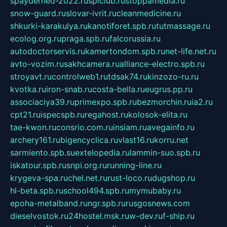
spayderhed-2022.ru
splclub.ru
stoppamedia.ru
snow-guard.ru
slovar-ivrit.ru
cleanmedicine.ru
shkurki-karakulya.ru
kanotiforet.spb.ru
tutmassage.ru
ecolog.org.ru
praga.spb.ru
falcorussia.ru
autodoctorservis.ru
kamertondom.spb.ru
net-life.net.ru
avto-vozim.ru
sakhcamera.ru
alliance-electro.spb.ru
stroyavt.ru
controlweb1.ru
tdsak74.ru
kinzozo-ru.ru
kvotka.ru
iron-snab.ru
costa-bella.ru
eugrus.pp.ru
associaciya39.ru
primexpo.spb.ru
bezmorchin.ru
ia2.ru
cpt21.ru
ispecspb.ru
regahost.ru
kolosok-elita.ru
tae-kwon.ru
consrio.com.ru
insiam.ru
avegainfo.ru
archery161.ru
bigencyclica.ru
vlast16.ru
korru.net
sarmiento.spb.su
extelopedia.ru
lammin-suo.spb.ru
iskatour.spb.ru
snpi.org.ru
running-line.ru
krygeva-spa.ru
chel.net.ru
rust-loco.ru
dugshop.ru
hl-beta.spb.ru
school494.spb.ru
mymubaby.ru
epoha-metalband.ru
ngr.spb.ru
rusgosnews.com
dieselvostok.ru
24hostel.msk.ru
w-dev.ru
f-ship.ru