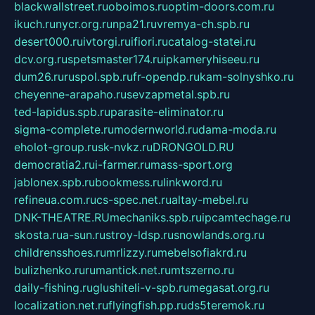
blackwallstreet.ru
oboimos.ru
optim-doors.com.ru
ikuch.ru
nycr.org.ru
npa21.ru
vremya-ch.spb.ru
desert000.ru
ivtorgi.ru
ifiori.ru
catalog-statei.ru
dcv.org.ru
spetsmaster174.ru
ipkameryhiseeu.ru
dum26.ru
ruspol.spb.ru
fr-opendp.ru
kam-solnyshko.ru
cheyenne-arapaho.ru
sevzapmetal.spb.ru
ted-lapidus.spb.ru
parasite-eliminator.ru
sigma-complete.ru
modernworld.ru
dama-moda.ru
eholot-group.ru
sk-nvkz.ru
DRONGOLD.RU
democratia2.ru
i-farmer.ru
mass-sport.org
jablonex.spb.ru
bookmess.ru
linkword.ru
refineua.com.ru
cs-spec.net.ru
altay-mebel.ru
DNK-THEATRE.RU
mechaniks.spb.ru
ipcamtechage.ru
skosta.ru
a-sun.ru
stroy-ldsp.ru
snowlands.org.ru
childrensshoes.ru
mrlizzy.ru
mebelsofiakrd.ru
bulizhenko.ru
rumantick.net.ru
mtszerno.ru
daily-fishing.ru
glushiteli-v-spb.ru
megasat.org.ru
localization.net.ru
flyingfish.pp.ru
ds5teremok.ru