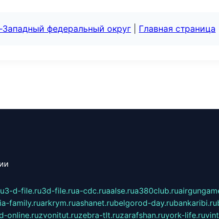
о-Западный федеральный округ
|
Главная страница
сии
ru
3-d-file.ru
3d-file.ru
a-cdc.ru
aalse.ru
a380club.ru
airgungame
ia-family.ru
arkrym.ru
ashanet.ru
belgorod-day.ru
bankaribi.ru
d-online.ru
zvonitut.ru
zebra-tlt.ru
zarafshan.ru
york-life.ru
vin