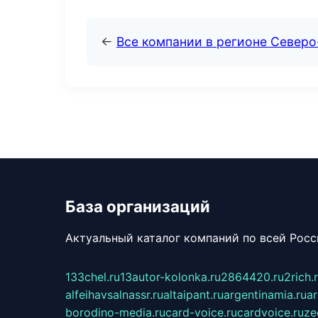
←
Все компании в регионе Север
База организаций
Актуальный каталог компаний по всей Рос
133chel.ru
13autor-kolonka.ru
2864420.ru
2rich.
alfeihavsalnassr.ru
altaipant.ru
argentinamia.ru
ar
borodino-media.ru
card-voice.ru
cardvoice.ru
ze