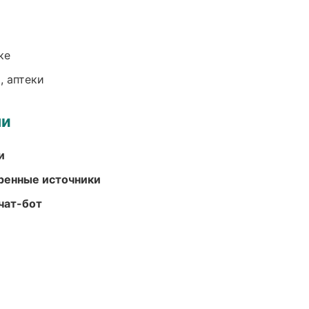
ке
, аптеки
ми
и
еренные источники
чат-бот