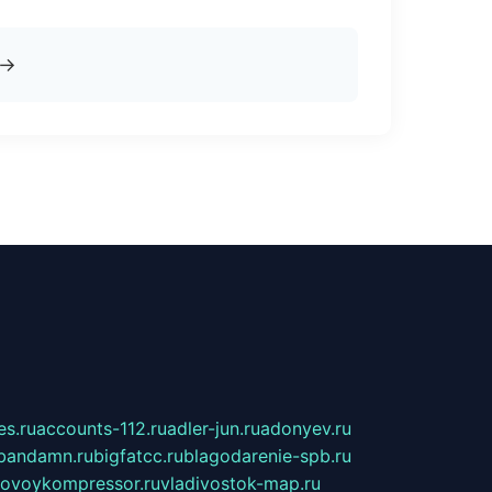
→
s.ru
accounts-112.ru
adler-jun.ru
adonyev.ru
bandamn.ru
bigfatcc.ru
blagodarenie-spb.ru
tovoykompressor.ru
vladivostok-map.ru