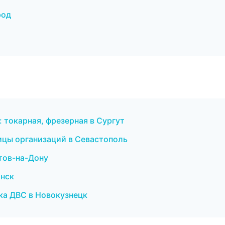
род
 токарная, фрезерная в Сургут
ицы организаций в Севастополь
тов-на-Дону
янск
ика ДВС в Новокузнецк