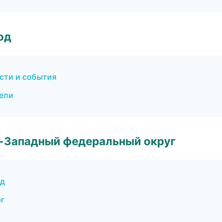
од
сти и события
тели
о-Западный федеральный округ
од
рг