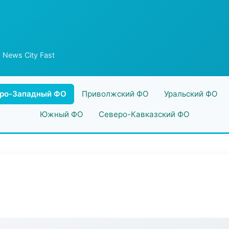
 News City Fast
ро-Западный ФО
Приволжский ФО
Уральский ФО
Южный ФО
Северо-Кавказский ФО