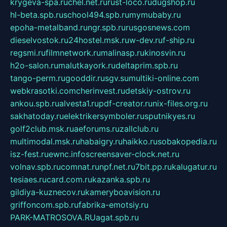
krygeva-spa.ru
chel.net.ru
rust-loco.ru
dugshop.ru
hl-beta.spb.ru
school494.spb.ru
mymubaby.ru
epoha-metalband.ru
ngr.spb.ru
rusgosnews.com
dieselvostok.ru
24hostel.msk.ru
w-dev.ru
f-ship.ru
regsmi.ru
filmnetwork.ru
malinasp.ru
kinosvin.ru
h2o-salon.ru
malutkayork.ru
deltaprim.spb.ru
tango-perm.ru
gooddir.ru
sgv.su
multiki-online.com
webkrasotki.com
cherinvest.ru
detskiy-ostrov.ru
ankou.spb.ru
alvesta1.ru
pdf-creator.ru
nix-files.org.ru
sakhatoday.ru
elektrikersymboler.ru
sputnikyes.ru
golf2club.msk.ru
aeforums.ru
zallclub.ru
multimodal.msk.ru
habaigry.ru
haikko.ru
sobakopedia.ru
isz-fest.ru
ewnc.info
screensaver-clock.net.ru
volnav.spb.ru
comnat.ru
npf.net.ru
7bit.pp.ru
kalugatur.ru
tesiaes.ru
card.com.ru
kazanka.spb.ru
gildiya-kuznecov.ru
kameryboavision.ru
griffoncom.spb.ru
fabrika-emotsiy.ru
PARK-MATROSOVA.RU
agat.spb.ru