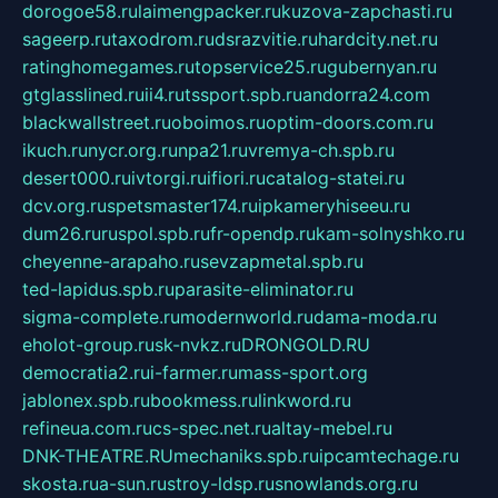
dorogoe58.ru
laimengpacker.ru
kuzova-zapchasti.ru
sageerp.ru
taxodrom.ru
dsrazvitie.ru
hardcity.net.ru
ratinghomegames.ru
topservice25.ru
gubernyan.ru
gtglasslined.ru
ii4.ru
tssport.spb.ru
andorra24.com
blackwallstreet.ru
oboimos.ru
optim-doors.com.ru
ikuch.ru
nycr.org.ru
npa21.ru
vremya-ch.spb.ru
desert000.ru
ivtorgi.ru
ifiori.ru
catalog-statei.ru
dcv.org.ru
spetsmaster174.ru
ipkameryhiseeu.ru
dum26.ru
ruspol.spb.ru
fr-opendp.ru
kam-solnyshko.ru
cheyenne-arapaho.ru
sevzapmetal.spb.ru
ted-lapidus.spb.ru
parasite-eliminator.ru
sigma-complete.ru
modernworld.ru
dama-moda.ru
eholot-group.ru
sk-nvkz.ru
DRONGOLD.RU
democratia2.ru
i-farmer.ru
mass-sport.org
jablonex.spb.ru
bookmess.ru
linkword.ru
refineua.com.ru
cs-spec.net.ru
altay-mebel.ru
DNK-THEATRE.RU
mechaniks.spb.ru
ipcamtechage.ru
skosta.ru
a-sun.ru
stroy-ldsp.ru
snowlands.org.ru