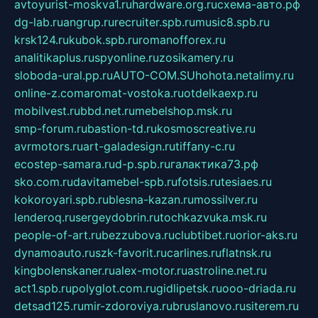
avtoyurist-moskva1.ru
hardware.org.ru
схема-авто.рф
dg-lab.ru
angrup.ru
recruiter.spb.ru
music8.spb.ru
krsk124.ru
kubok.spb.ru
romanofforex.ru
analitikaplus.ru
spyonline.ru
zosikamery.ru
sloboda-ural.pp.ru
AUTO-COM.SU
hohota.net
alimy.ru
online-z.com
aromat-vostoka.ru
otdelkaexp.ru
mobilvest.ru
bbd.net.ru
mebelshop.msk.ru
smp-forum.ru
bastion-td.ru
kosmoscreative.ru
avrmotors.ru
art-galadesign.ru
tiffany-c.ru
ecostep-samara.ru
d-p.spb.ru
галактика73.рф
sko.com.ru
davitamebel-spb.ru
fotsis.ru
tesiaes.ru
kokoroyari.spb.ru
blesna-kazan.ru
mossilver.ru
lenderoq.ru
sergeydobrin.ru
tochkazvuka.msk.ru
people-of-art.ru
bezzubova.ru
clubtibet.ru
orior-aks.ru
dynamoauto.ru
szk-favorit.ru
carlines.ru
flatnsk.ru
kingbolenskaner.ru
alex-motor.ru
astroline.net.ru
act1.spb.ru
polyglot.com.ru
gidlipetsk.ru
ooo-driada.ru
detsad125.ru
mir-zdoroviya.ru
bruslanovo.ru
siterem.ru