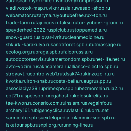
zarafshan.ru
york-life.ru
vintovoykompressor.ru
vladivostok-map.ru
vlknrussia.ru
wasabi-shop.ru
webamator.ru
zaryna.ru
youtubefree.ru
x-ton.ru
trade-farm.ru
tajuncos.ru
taksu.ru
tor-lyubov-i-grom.ru
spayderhed-2022.ru
splclub.ru
stoppamedia.ru
snow-guard.ru
slovar-ivrit.ru
cleanmedicine.ru
shkurki-karakulya.ru
kanotiforet.spb.ru
tutmassage.ru
ecolog.org.ru
praga.spb.ru
falcorussia.ru
autodoctorservis.ru
kamertondom.spb.ru
net-life.net.ru
avto-vozim.ru
sakhcamera.ru
alliance-electro.spb.ru
stroyavt.ru
controlweb1.ru
tdsak74.ru
kinzozo-ru.ru
kvotka.ru
iron-snab.ru
costa-bella.ru
eugrus.pp.ru
associaciya39.ru
primexpo.spb.ru
bezmorchin.ru
ia2.ru
cpt21.ru
ispecspb.ru
regahost.ru
kolosok-elita.ru
tae-kwon.ru
consrio.com.ru
insiam.ru
avegainfo.ru
archery161.ru
bigencyclica.ru
vlast16.ru
korru.net
sarmiento.spb.su
extelopedia.ru
lammin-suo.spb.ru
iskatour.spb.ru
snpi.org.ru
running-line.ru