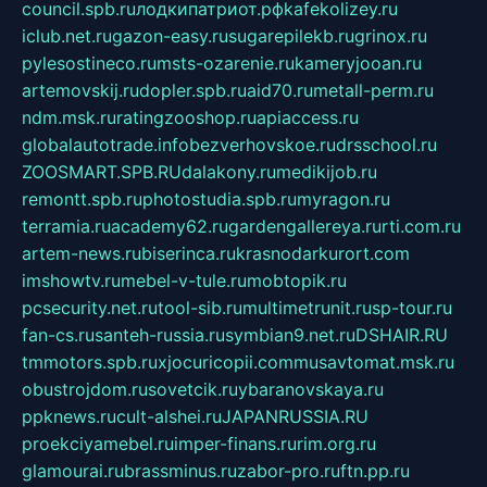
council.spb.ru
лодкипатриот.рф
kafekolizey.ru
iclub.net.ru
gazon-easy.ru
sugarepilekb.ru
grinox.ru
pylesostineco.ru
msts-ozarenie.ru
kameryjooan.ru
artemovskij.ru
dopler.spb.ru
aid70.ru
metall-perm.ru
ndm.msk.ru
ratingzooshop.ru
apiaccess.ru
globalautotrade.info
bezverhovskoe.ru
drsschool.ru
ZOOSMART.SPB.RU
dalakony.ru
medikijob.ru
remontt.spb.ru
photostudia.spb.ru
myragon.ru
terramia.ru
academy62.ru
gardengallereya.ru
rti.com.ru
artem-news.ru
biserinca.ru
krasnodarkurort.com
imshowtv.ru
mebel-v-tule.ru
mobtopik.ru
pcsecurity.net.ru
tool-sib.ru
multimetrunit.ru
sp-tour.ru
fan-cs.ru
santeh-russia.ru
symbian9.net.ru
DSHAIR.RU
tmmotors.spb.ru
xjocuricopii.com
musavtomat.msk.ru
obustrojdom.ru
sovetcik.ru
ybaranovskaya.ru
ppknews.ru
cult-alshei.ru
JAPANRUSSIA.RU
proekciyamebel.ru
imper-finans.ru
rim.org.ru
glamourai.ru
brassminus.ru
zabor-pro.ru
ftn.pp.ru