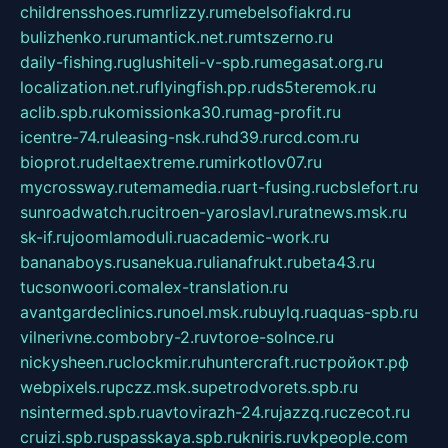
childrensshoes.ru
mrlizzy.ru
mebelsofiakrd.ru
bulizhenko.ru
rumantick.net.ru
mtszerno.ru
daily-fishing.ru
glushiteli-v-spb.ru
megasat.org.ru
localization.net.ru
flyingfish.pp.ru
ds5teremok.ru
aclib.spb.ru
komissionka30.ru
mag-profit.ru
icentre-74.ru
leasing-nsk.ru
hd39.ru
rcd.com.ru
bioprot.ru
deltaextreme.ru
mirkotlov07.ru
mycrossway.ru
temamedia.ru
art-fusing.ru
cbslefort.ru
sunroadwatch.ru
citroen-yaroslavl.ru
ratnews.msk.ru
sk-if.ru
joomlamoduli.ru
academic-work.ru
bananaboys.ru
sanekua.ru
lianafrukt.ru
beta43.ru
tucsonwoori.com
alex-translation.ru
avantgardeclinics.ru
noel.msk.ru
buylq.ru
aquas-spb.ru
vilnerivne.com
bobry-2.ru
vtoroe-solnce.ru
nickysheen.ru
clockmir.ru
huntercraft.ru
стройокт.рф
webpixels.ru
pczz.msk.su
petrodvorets.spb.ru
nsintermed.spb.ru
avtovirazh-24.ru
jazzq.ru
czecot.ru
cruizi.spb.ru
spasskaya.spb.ru
kniris.ru
vkpeople.com