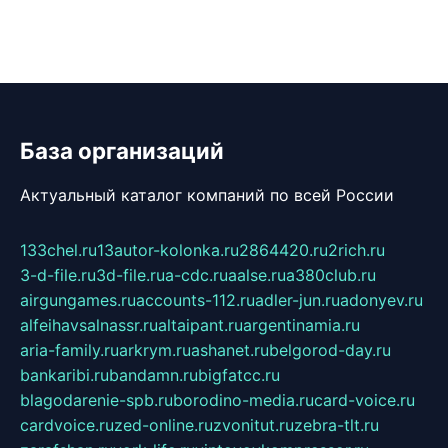
База организаций
Актуальный каталог компаний по всей России
133chel.ru
13autor-kolonka.ru
2864420.ru
2rich.ru
3-d-file.ru
3d-file.ru
a-cdc.ru
aalse.ru
a380club.ru
airgungames.ru
accounts-112.ru
adler-jun.ru
adonyev.ru
alfeihavsalnassr.ru
altaipant.ru
argentinamia.ru
aria-family.ru
arkrym.ru
ashanet.ru
belgorod-day.ru
bankaribi.ru
bandamn.ru
bigfatcc.ru
blagodarenie-spb.ru
borodino-media.ru
card-voice.ru
cardvoice.ru
zed-online.ru
zvonitut.ru
zebra-tlt.ru