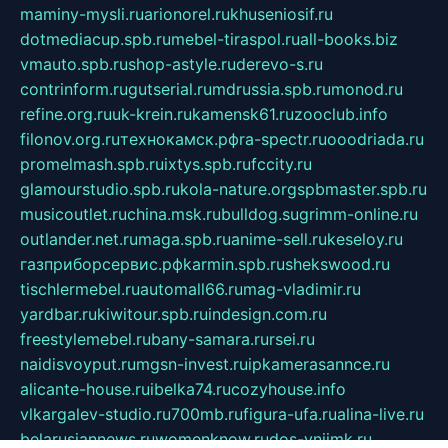
maminy-mysli.ru
arionorel.ru
khuseniosif.ru
dotmediacup.spb.ru
mebel-tiraspol.ru
all-books.biz
vmauto.spb.ru
shop-astyle.ru
derevo-s.ru
contrinform.ru
gutserial.ru
mdrussia.spb.ru
monod.ru
refine.org.ru
uk-krein.ru
kamensk61.ru
zooclub.info
filonov.org.ru
технокамск.рф
ra-spectr.ru
ooodriada.ru
promelmash.spb.ru
ixtys.spb.ru
fccity.ru
glamourstudio.spb.ru
kola-nature.org
spbmaster.spb.ru
musicoutlet.ru
china.msk.ru
bulldog.su
grimm-online.ru
outlander.net.ru
maga.spb.ru
anime-sell.ru
keseloy.ru
газприборсервис.рф
karmin.spb.ru
shekswood.ru
tischlermebel.ru
automall66.ru
mag-vladimir.ru
yardbar.ru
kiwitour.spb.ru
indesign.com.ru
freestylemebel.ru
bany-samara.ru
rsei.ru
naidisvoyput.ru
mgsn-invest.ru
ipkamerasannce.ru
alicante-house.ru
ibelka74.ru
cozyhouse.info
vlkargalev-studio.ru
700mb.ru
figura-ufa.ru
alina-live.ru
belarusiannews.ru
womenknow.ru
dos-vniimk.ru