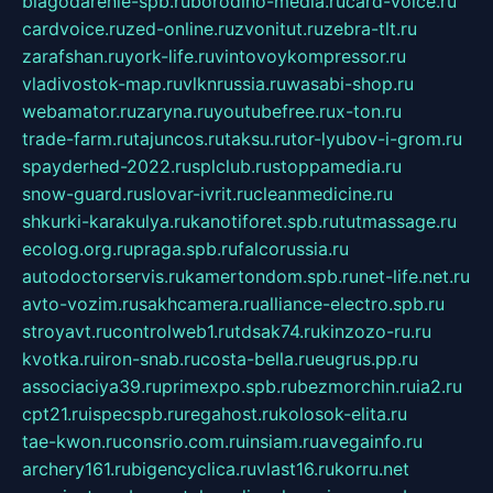
blagodarenie-spb.ru
borodino-media.ru
card-voice.ru
cardvoice.ru
zed-online.ru
zvonitut.ru
zebra-tlt.ru
zarafshan.ru
york-life.ru
vintovoykompressor.ru
vladivostok-map.ru
vlknrussia.ru
wasabi-shop.ru
webamator.ru
zaryna.ru
youtubefree.ru
x-ton.ru
trade-farm.ru
tajuncos.ru
taksu.ru
tor-lyubov-i-grom.ru
spayderhed-2022.ru
splclub.ru
stoppamedia.ru
snow-guard.ru
slovar-ivrit.ru
cleanmedicine.ru
shkurki-karakulya.ru
kanotiforet.spb.ru
tutmassage.ru
ecolog.org.ru
praga.spb.ru
falcorussia.ru
autodoctorservis.ru
kamertondom.spb.ru
net-life.net.ru
avto-vozim.ru
sakhcamera.ru
alliance-electro.spb.ru
stroyavt.ru
controlweb1.ru
tdsak74.ru
kinzozo-ru.ru
kvotka.ru
iron-snab.ru
costa-bella.ru
eugrus.pp.ru
associaciya39.ru
primexpo.spb.ru
bezmorchin.ru
ia2.ru
cpt21.ru
ispecspb.ru
regahost.ru
kolosok-elita.ru
tae-kwon.ru
consrio.com.ru
insiam.ru
avegainfo.ru
archery161.ru
bigencyclica.ru
vlast16.ru
korru.net