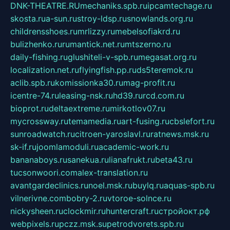
DNK-THEATRE.RU
mechaniks.spb.ru
ipcamtechage.ru
skosta.ru
a-sun.ru
stroy-ldsp.ru
snowlands.org.ru
childrensshoes.ru
mrlizzy.ru
mebelsofiakrd.ru
bulizhenko.ru
rumantick.net.ru
mtszerno.ru
daily-fishing.ru
glushiteli-v-spb.ru
megasat.org.ru
localization.net.ru
flyingfish.pp.ru
ds5teremok.ru
aclib.spb.ru
komissionka30.ru
mag-profit.ru
icentre-74.ru
leasing-nsk.ru
hd39.ru
rcd.com.ru
bioprot.ru
deltaextreme.ru
mirkotlov07.ru
mycrossway.ru
temamedia.ru
art-fusing.ru
cbslefort.ru
sunroadwatch.ru
citroen-yaroslavl.ru
ratnews.msk.ru
sk-if.ru
joomlamoduli.ru
academic-work.ru
bananaboys.ru
sanekua.ru
lianafrukt.ru
beta43.ru
tucsonwoori.com
alex-translation.ru
avantgardeclinics.ru
noel.msk.ru
buylq.ru
aquas-spb.ru
vilnerivne.com
bobry-2.ru
vtoroe-solnce.ru
nickysheen.ru
clockmir.ru
huntercraft.ru
стройокт.рф
webpixels.ru
pczz.msk.su
petrodvorets.spb.ru