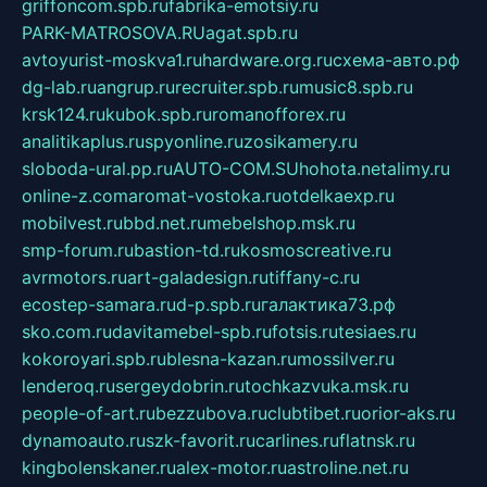
griffoncom.spb.ru
fabrika-emotsiy.ru
PARK-MATROSOVA.RU
agat.spb.ru
avtoyurist-moskva1.ru
hardware.org.ru
схема-авто.рф
dg-lab.ru
angrup.ru
recruiter.spb.ru
music8.spb.ru
krsk124.ru
kubok.spb.ru
romanofforex.ru
analitikaplus.ru
spyonline.ru
zosikamery.ru
sloboda-ural.pp.ru
AUTO-COM.SU
hohota.net
alimy.ru
online-z.com
aromat-vostoka.ru
otdelkaexp.ru
mobilvest.ru
bbd.net.ru
mebelshop.msk.ru
smp-forum.ru
bastion-td.ru
kosmoscreative.ru
avrmotors.ru
art-galadesign.ru
tiffany-c.ru
ecostep-samara.ru
d-p.spb.ru
галактика73.рф
sko.com.ru
davitamebel-spb.ru
fotsis.ru
tesiaes.ru
kokoroyari.spb.ru
blesna-kazan.ru
mossilver.ru
lenderoq.ru
sergeydobrin.ru
tochkazvuka.msk.ru
people-of-art.ru
bezzubova.ru
clubtibet.ru
orior-aks.ru
dynamoauto.ru
szk-favorit.ru
carlines.ru
flatnsk.ru
kingbolenskaner.ru
alex-motor.ru
astroline.net.ru