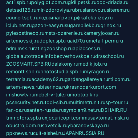
act1.spb.ru
polyglot.com.ru
gidlipetsk.ru
ooo-driada.ru
detsad125.ru
mir-zdoroviya.ru
bruslanovo.ru
siterem.ru
council.spb.ru
лодкипатриот.рф
kafekolizey.ru
iclub.net.ru
gazon-easy.ru
sugarepilekb.ru
grinox.ru
pylesostineco.ru
msts-ozarenie.ru
kameryjooan.ru
artemovskij.ru
dopler.spb.ru
aid70.ru
metall-perm.ru
ndm.msk.ru
ratingzooshop.ru
apiaccess.ru
globalautotrade.info
bezverhovskoe.ru
drsschool.ru
ZOOSMART.SPB.RU
dalakony.ru
medikijob.ru
remontt.spb.ru
photostudia.spb.ru
myragon.ru
terramia.ru
academy62.ru
gardengallereya.ru
rti.com.ru
artem-news.ru
biserinca.ru
krasnodarkurort.com
imshowtv.ru
mebel-v-tule.ru
mobtopik.ru
pcsecurity.net.ru
tool-sib.ru
multimetrunit.ru
sp-tour.ru
fan-cs.ru
santeh-russia.ru
symbian9.net.ru
DSHAIR.RU
tmmotors.spb.ru
xjocuricopii.com
musavtomat.msk.ru
obustrojdom.ru
sovetcik.ru
ybaranovskaya.ru
ppknews.ru
cult-alshei.ru
JAPANRUSSIA.RU