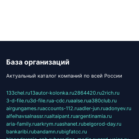
База организаций
Актуальный каталог компаний по всей России
133chel.ru
13autor-kolonka.ru
2864420.ru
2rich.ru
3-d-file.ru
3d-file.ru
a-cdc.ru
aalse.ru
a380club.ru
airgungames.ru
accounts-112.ru
adler-jun.ru
adonyev.ru
alfeihavsalnassr.ru
altaipant.ru
argentinamia.ru
aria-family.ru
arkrym.ru
ashanet.ru
belgorod-day.ru
bankaribi.ru
bandamn.ru
bigfatcc.ru