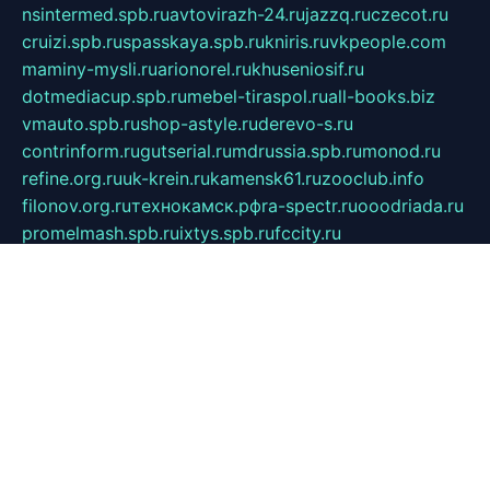
nsintermed.spb.ru
avtovirazh-24.ru
jazzq.ru
czecot.ru
cruizi.spb.ru
spasskaya.spb.ru
kniris.ru
vkpeople.com
maminy-mysli.ru
arionorel.ru
khuseniosif.ru
dotmediacup.spb.ru
mebel-tiraspol.ru
all-books.biz
vmauto.spb.ru
shop-astyle.ru
derevo-s.ru
contrinform.ru
gutserial.ru
mdrussia.spb.ru
monod.ru
refine.org.ru
uk-krein.ru
kamensk61.ru
zooclub.info
filonov.org.ru
технокамск.рф
ra-spectr.ru
ooodriada.ru
promelmash.spb.ru
ixtys.spb.ru
fccity.ru
glamourstudio.spb.ru
kola-nature.org
spbmaster.spb.ru
musicoutlet.ru
china.msk.ru
bulldog.su
grimm-online.ru
outlander.net.ru
maga.spb.ru
anime-sell.ru
keseloy.ru
газприборсервис.рф
karmin.spb.ru
shekswood.ru
tischlermebel.ru
automall66.ru
mag-vladimir.ru
yardbar.ru
kiwitour.spb.ru
indesign.com.ru
freestylemebel.ru
bany-samara.ru
rsei.ru
naidisvoyput.ru
mgsn-invest.ru
ipkamerasannce.ru
alicante-house.ru
ibelka74.ru
cozyhouse.info