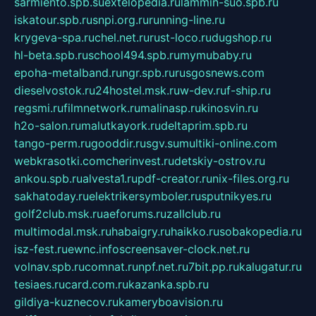
sarmiento.spb.su
extelopedia.ru
lammin-suo.spb.ru
iskatour.spb.ru
snpi.org.ru
running-line.ru
krygeva-spa.ru
chel.net.ru
rust-loco.ru
dugshop.ru
hl-beta.spb.ru
school494.spb.ru
mymubaby.ru
epoha-metalband.ru
ngr.spb.ru
rusgosnews.com
dieselvostok.ru
24hostel.msk.ru
w-dev.ru
f-ship.ru
regsmi.ru
filmnetwork.ru
malinasp.ru
kinosvin.ru
h2o-salon.ru
malutkayork.ru
deltaprim.spb.ru
tango-perm.ru
gooddir.ru
sgv.su
multiki-online.com
webkrasotki.com
cherinvest.ru
detskiy-ostrov.ru
ankou.spb.ru
alvesta1.ru
pdf-creator.ru
nix-files.org.ru
sakhatoday.ru
elektrikersymboler.ru
sputnikyes.ru
golf2club.msk.ru
aeforums.ru
zallclub.ru
multimodal.msk.ru
habaigry.ru
haikko.ru
sobakopedia.ru
isz-fest.ru
ewnc.info
screensaver-clock.net.ru
volnav.spb.ru
comnat.ru
npf.net.ru
7bit.pp.ru
kalugatur.ru
tesiaes.ru
card.com.ru
kazanka.spb.ru
gildiya-kuznecov.ru
kameryboavision.ru