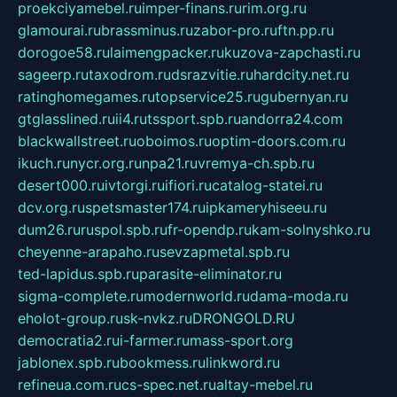
proekciyamebel.ru
imper-finans.ru
rim.org.ru
glamourai.ru
brassminus.ru
zabor-pro.ru
ftn.pp.ru
dorogoe58.ru
laimengpacker.ru
kuzova-zapchasti.ru
sageerp.ru
taxodrom.ru
dsrazvitie.ru
hardcity.net.ru
ratinghomegames.ru
topservice25.ru
gubernyan.ru
gtglasslined.ru
ii4.ru
tssport.spb.ru
andorra24.com
blackwallstreet.ru
oboimos.ru
optim-doors.com.ru
ikuch.ru
nycr.org.ru
npa21.ru
vremya-ch.spb.ru
desert000.ru
ivtorgi.ru
ifiori.ru
catalog-statei.ru
dcv.org.ru
spetsmaster174.ru
ipkameryhiseeu.ru
dum26.ru
ruspol.spb.ru
fr-opendp.ru
kam-solnyshko.ru
cheyenne-arapaho.ru
sevzapmetal.spb.ru
ted-lapidus.spb.ru
parasite-eliminator.ru
sigma-complete.ru
modernworld.ru
dama-moda.ru
eholot-group.ru
sk-nvkz.ru
DRONGOLD.RU
democratia2.ru
i-farmer.ru
mass-sport.org
jablonex.spb.ru
bookmess.ru
linkword.ru
refineua.com.ru
cs-spec.net.ru
altay-mebel.ru