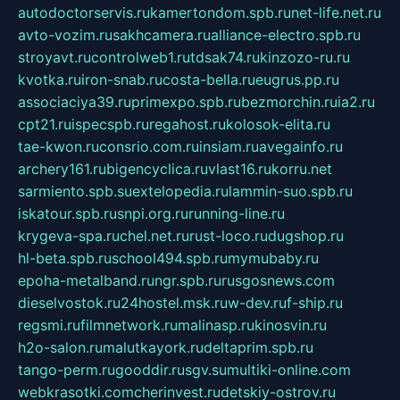
autodoctorservis.ru
kamertondom.spb.ru
net-life.net.ru
avto-vozim.ru
sakhcamera.ru
alliance-electro.spb.ru
stroyavt.ru
controlweb1.ru
tdsak74.ru
kinzozo-ru.ru
kvotka.ru
iron-snab.ru
costa-bella.ru
eugrus.pp.ru
associaciya39.ru
primexpo.spb.ru
bezmorchin.ru
ia2.ru
cpt21.ru
ispecspb.ru
regahost.ru
kolosok-elita.ru
tae-kwon.ru
consrio.com.ru
insiam.ru
avegainfo.ru
archery161.ru
bigencyclica.ru
vlast16.ru
korru.net
sarmiento.spb.su
extelopedia.ru
lammin-suo.spb.ru
iskatour.spb.ru
snpi.org.ru
running-line.ru
krygeva-spa.ru
chel.net.ru
rust-loco.ru
dugshop.ru
hl-beta.spb.ru
school494.spb.ru
mymubaby.ru
epoha-metalband.ru
ngr.spb.ru
rusgosnews.com
dieselvostok.ru
24hostel.msk.ru
w-dev.ru
f-ship.ru
regsmi.ru
filmnetwork.ru
malinasp.ru
kinosvin.ru
h2o-salon.ru
malutkayork.ru
deltaprim.spb.ru
tango-perm.ru
gooddir.ru
sgv.su
multiki-online.com
webkrasotki.com
cherinvest.ru
detskiy-ostrov.ru