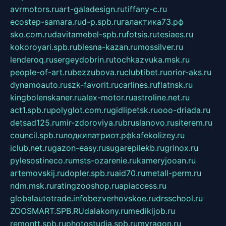
avrmotors.ru
art-galadesign.ru
tiffany-c.ru
ecostep-samara.ru
d-p.spb.ru
галактика73.рф
sko.com.ru
davitamebel-spb.ru
fotsis.ru
tesiaes.ru
kokoroyari.spb.ru
blesna-kazan.ru
mossilver.ru
lenderoq.ru
sergeydobrin.ru
tochkazvuka.msk.ru
people-of-art.ru
bezzubova.ru
clubtibet.ru
orior-aks.ru
dynamoauto.ru
szk-favorit.ru
carlines.ru
flatnsk.ru
kingbolenskaner.ru
alex-motor.ru
astroline.net.ru
act1.spb.ru
polyglot.com.ru
gidlipetsk.ru
ooo-driada.ru
detsad125.ru
mir-zdoroviya.ru
bruslanovo.ru
siterem.ru
council.spb.ru
лодкипатриот.рф
kafekolizey.ru
iclub.net.ru
gazon-easy.ru
sugarepilekb.ru
grinox.ru
pylesostineco.ru
msts-ozarenie.ru
kameryjooan.ru
artemovskij.ru
dopler.spb.ru
aid70.ru
metall-perm.ru
ndm.msk.ru
ratingzooshop.ru
apiaccess.ru
globalautotrade.info
bezverhovskoe.ru
drsschool.ru
ZOOSMART.SPB.RU
dalakony.ru
medikijob.ru
remontt.spb.ru
photostudia.spb.ru
myragon.ru