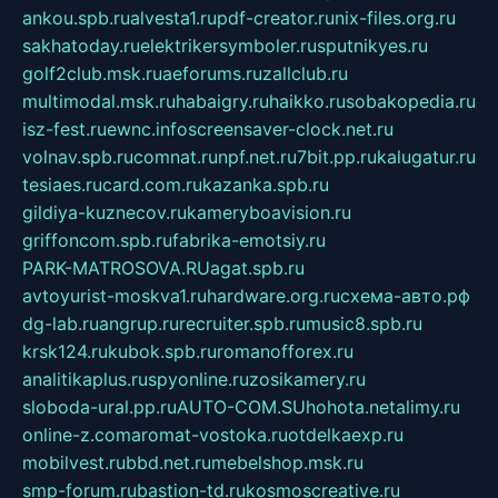
ankou.spb.ru
alvesta1.ru
pdf-creator.ru
nix-files.org.ru
sakhatoday.ru
elektrikersymboler.ru
sputnikyes.ru
golf2club.msk.ru
aeforums.ru
zallclub.ru
multimodal.msk.ru
habaigry.ru
haikko.ru
sobakopedia.ru
isz-fest.ru
ewnc.info
screensaver-clock.net.ru
volnav.spb.ru
comnat.ru
npf.net.ru
7bit.pp.ru
kalugatur.ru
tesiaes.ru
card.com.ru
kazanka.spb.ru
gildiya-kuznecov.ru
kameryboavision.ru
griffoncom.spb.ru
fabrika-emotsiy.ru
PARK-MATROSOVA.RU
agat.spb.ru
avtoyurist-moskva1.ru
hardware.org.ru
схема-авто.рф
dg-lab.ru
angrup.ru
recruiter.spb.ru
music8.spb.ru
krsk124.ru
kubok.spb.ru
romanofforex.ru
analitikaplus.ru
spyonline.ru
zosikamery.ru
sloboda-ural.pp.ru
AUTO-COM.SU
hohota.net
alimy.ru
online-z.com
aromat-vostoka.ru
otdelkaexp.ru
mobilvest.ru
bbd.net.ru
mebelshop.msk.ru
smp-forum.ru
bastion-td.ru
kosmoscreative.ru