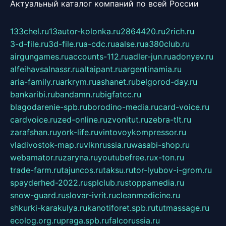
Актуальный каталог компаний по всей России
133chel.ru
13autor-kolonka.ru
2864420.ru
2rich.ru
3-d-file.ru
3d-file.ru
a-cdc.ru
aalse.ru
a380club.ru
airgungames.ru
accounts-112.ru
adler-jun.ru
adonyev.ru
alfeihavsalnassr.ru
altaipant.ru
argentinamia.ru
aria-family.ru
arkrym.ru
ashanet.ru
belgorod-day.ru
bankaribi.ru
bandamn.ru
bigfatcc.ru
blagodarenie-spb.ru
borodino-media.ru
card-voice.ru
cardvoice.ru
zed-online.ru
zvonitut.ru
zebra-tlt.ru
zarafshan.ru
york-life.ru
vintovoykompressor.ru
vladivostok-map.ru
vlknrussia.ru
wasabi-shop.ru
webamator.ru
zaryna.ru
youtubefree.ru
x-ton.ru
trade-farm.ru
tajuncos.ru
taksu.ru
tor-lyubov-i-grom.ru
spayderhed-2022.ru
splclub.ru
stoppamedia.ru
snow-guard.ru
slovar-ivrit.ru
cleanmedicine.ru
shkurki-karakulya.ru
kanotiforet.spb.ru
tutmassage.ru
ecolog.org.ru
praga.spb.ru
falcorussia.ru