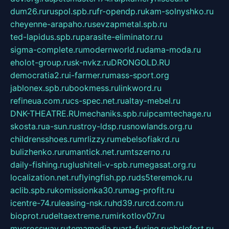
dum26.ru
ruspol.spb.ru
fr-opendp.ru
kam-solnyshko.ru
cheyenne-arapaho.ru
sevzapmetal.spb.ru
ted-lapidus.spb.ru
parasite-eliminator.ru
sigma-complete.ru
modernworld.ru
dama-moda.ru
eholot-group.ru
sk-nvkz.ru
DRONGOLD.RU
democratia2.ru
i-farmer.ru
mass-sport.org
jablonex.spb.ru
bookmess.ru
linkword.ru
refineua.com.ru
cs-spec.net.ru
altay-mebel.ru
DNK-THEATRE.RU
mechaniks.spb.ru
ipcamtechage.ru
skosta.ru
a-sun.ru
stroy-ldsp.ru
snowlands.org.ru
childrensshoes.ru
mrlizzy.ru
mebelsofiakrd.ru
bulizhenko.ru
rumantick.net.ru
mtszerno.ru
daily-fishing.ru
glushiteli-v-spb.ru
megasat.org.ru
localization.net.ru
flyingfish.pp.ru
ds5teremok.ru
aclib.spb.ru
komissionka30.ru
mag-profit.ru
icentre-74.ru
leasing-nsk.ru
hd39.ru
rcd.com.ru
bioprot.ru
deltaextreme.ru
mirkotlov07.ru
mycrossway.ru
temamedia.ru
art-fusing.ru
cbslefort.ru