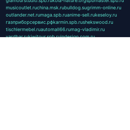
glamourstudio.spb.ru
kola-nature.org
spbmaster.spb.ru
musicoutlet.ru
china.msk.ru
bulldog.su
grimm-online.ru
outlander.net.ru
maga.spb.ru
anime-sell.ru
keseloy.ru
газприборсервис.рф
karmin.spb.ru
shekswood.ru
tischlermebel.ru
automall66.ru
mag-vladimir.ru
yardbar.ru
kiwitour.spb.ru
indesign.com.ru
freestylemebel.ru
bany-samara.ru
rsei.ru
naidisvoyput.ru
mgsn-invest.ru
ipkamerasannce.ru
alicante-house.ru
ibelka74.ru
cozyhouse.info
vlkargalev-studio.ru
700mb.ru
figura-ufa.ru
alina-live.ru
belarusiannews.ru
womenknow.ru
dos-vniimk.ru
sega.net.ru
dv.net.ru
phenomenonsofhistory.com
telesputnik.net.ru
wall.pp.ru
pylesosroidmi.ru
gtc-clan.ru
cligs.ru
bibikazap.ru
popova.org.ru
netwhistler.spb.ru
bellvil.ru
bonzon.ru
iss-vladik.ru
defiparis.net.ru
las-gryzas.ru
amku.ru
electednews.spb.ru
feather.org.ru
spar72.ru
tankiigri.ru
dominus.com.ru
ibtree.ru
sanykool.pp.ru
unixlib.org.ru