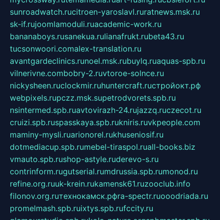
sunroadwatch.ru
citroen-yaroslavl.ru
ratnews.msk.ru
sk-if.ru
joomlamoduli.ru
academic-work.ru
bananaboys.ru
sanekua.ru
lianafrukt.ru
beta43.ru
tucsonwoori.com
alex-translation.ru
avantgardeclinics.ru
noel.msk.ru
buylq.ru
aquas-spb.ru
vilnerivne.com
bobry-2.ru
vtoroe-solnce.ru
nickysheen.ru
clockmir.ru
huntercraft.ru
стройокт.рф
webpixels.ru
pczz.msk.su
petrodvorets.spb.ru
nsintermed.spb.ru
avtovirazh-24.ru
jazzq.ru
czecot.ru
cruizi.spb.ru
spasskaya.spb.ru
kniris.ru
vkpeople.com
maminy-mysli.ru
arionorel.ru
khuseniosif.ru
dotmediacup.spb.ru
mebel-tiraspol.ru
all-books.biz
vmauto.spb.ru
shop-astyle.ru
derevo-s.ru
contrinform.ru
gutserial.ru
mdrussia.spb.ru
monod.ru
refine.org.ru
uk-krein.ru
kamensk61.ru
zooclub.info
filonov.org.ru
технокамск.рф
ra-spectr.ru
ooodriada.ru
promelmash.spb.ru
ixtys.spb.ru
fccity.ru