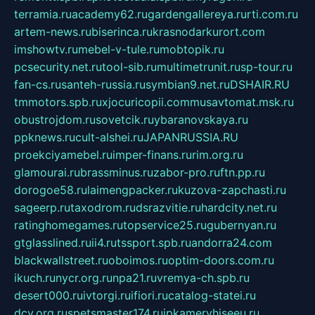
terramia.ru
academy62.ru
gardengallereya.ru
rti.com.ru
artem-news.ru
biserinca.ru
krasnodarkurort.com
imshowtv.ru
mebel-v-tule.ru
mobtopik.ru
pcsecurity.net.ru
tool-sib.ru
multimetrunit.ru
sp-tour.ru
fan-cs.ru
santeh-russia.ru
symbian9.net.ru
DSHAIR.RU
tmmotors.spb.ru
xjocuricopii.com
musavtomat.msk.ru
obustrojdom.ru
sovetcik.ru
ybaranovskaya.ru
ppknews.ru
cult-alshei.ru
JAPANRUSSIA.RU
proekciyamebel.ru
imper-finans.ru
rim.org.ru
glamourai.ru
brassminus.ru
zabor-pro.ru
ftn.pp.ru
dorogoe58.ru
laimengpacker.ru
kuzova-zapchasti.ru
sageerp.ru
taxodrom.ru
dsrazvitie.ru
hardcity.net.ru
ratinghomegames.ru
topservice25.ru
gubernyan.ru
gtglasslined.ru
ii4.ru
tssport.spb.ru
andorra24.com
blackwallstreet.ru
oboimos.ru
optim-doors.com.ru
ikuch.ru
nycr.org.ru
npa21.ru
vremya-ch.spb.ru
desert000.ru
ivtorgi.ru
ifiori.ru
catalog-statei.ru
dcv.org.ru
spetsmaster174.ru
ipkameryhiseeu.ru