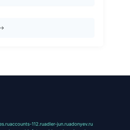
→
s.ru
accounts-112.ru
adler-jun.ru
adonyev.ru