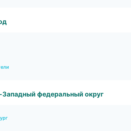
од
тели
о-Западный федеральный округ
ург