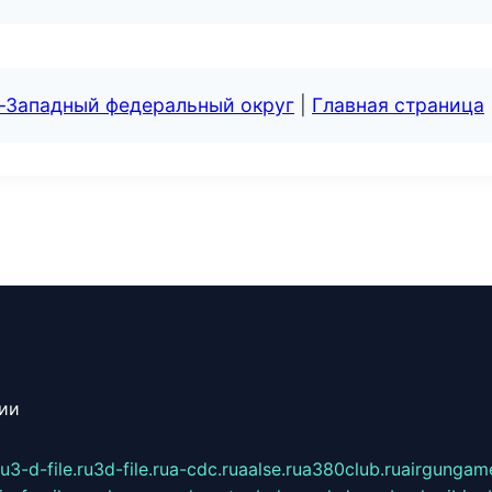
о-Западный федеральный округ
|
Главная страница
сии
ru
3-d-file.ru
3d-file.ru
a-cdc.ru
aalse.ru
a380club.ru
airgungame