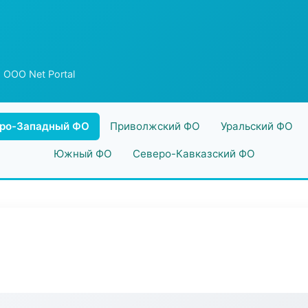
 ООО Net Portal
ро-Западный ФО
Приволжский ФО
Уральский ФО
Южный ФО
Северо-Кавказский ФО