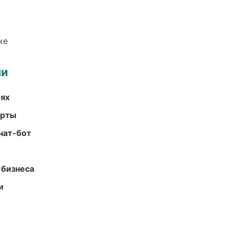
ке
ми
иях
арты
чат-бот
 бизнеса
и