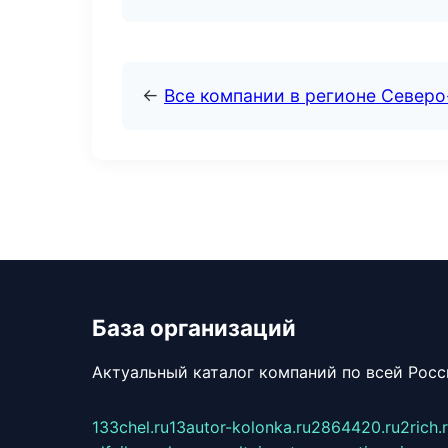
←
Все компании в регионе Север
База организаций
Актуальный каталог компаний по всей Рос
133chel.ru
13autor-kolonka.ru
2864420.ru
2rich.